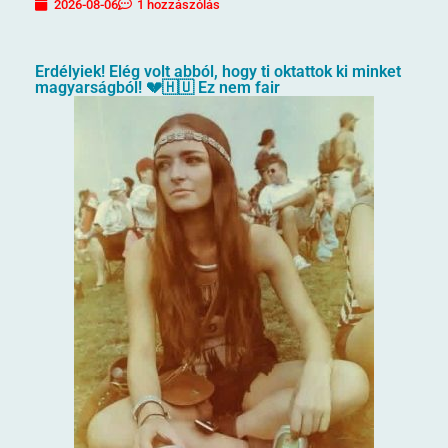
2026-08-06
1 hozzászólás
Erdélyiek! Elég volt abból, hogy ti oktattok ki minket
magyarságból! 💔🇭🇺 Ez nem fair