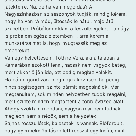
játéktérre. Na, de ha van megoldás? A
Nagyszínházban az asszonyok tudják, mindig kérem,
hogy ha van rá mód, ültessék le hátul, majd átül
szünetben. Próbálom oldani a feszültségeket – amúgy
is próbálom egész életemben –, arra kérem a
munkatársaimat is, hogy nyugtassák meg az
embereket.
Van egy helyettesem, Tóthné Vera, aki általában a
Kamarában szokott lenni, hacsak nem vagyok beteg,
mert akkor ő jön ide, ott pedig megbíz valakit.
Ha bármi gond van, megoldjuk közösen, ha pedig
nincs segítségem, szinte bármit megcsinálok. Már
megtanultam, sok minden helyzetben tudok reagálni,
mert szinte minden megtörtént a több évtized alatt.
Ahogy szoktam mondani, nagyon már nem tudnak
meglepni sem a nézők, sem a helyzetek.
Sajnos rosszullétek, balesetek is vannak. Előfordult,
hogy gyermekelőadáson lett rosszul egy kisfiú, mint