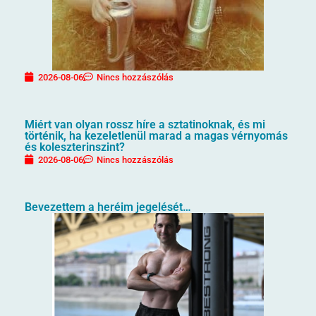
2026-08-06
Nincs hozzászólás
Miért van olyan rossz híre a sztatinoknak, és mi
történik, ha kezeletlenül marad a magas vérnyomás
és koleszterinszint?
2026-08-06
Nincs hozzászólás
Bevezettem a heréim jegelését…