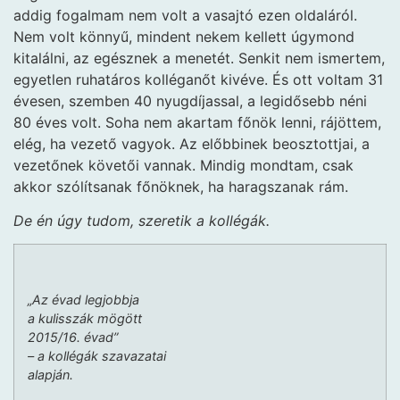
addig fogalmam nem volt a vasajtó ezen oldaláról.
Nem volt könnyű, mindent nekem kellett úgymond
kitalálni, az egésznek a menetét. Senkit nem ismertem,
egyetlen ruhatáros kolléganőt kivéve. És ott voltam 31
évesen, szemben 40 nyugdíjassal, a legidősebb néni
80 éves volt. Soha nem akartam főnök lenni, rájöttem,
elég, ha vezető vagyok. Az előbbinek beosztottjai, a
vezetőnek követői vannak. Mindig mondtam, csak
akkor szólítsanak főnöknek, ha haragszanak rám.
De én úgy tudom, szeretik a kollégák.
„Az évad legjobbja
a kulisszák mögött
2015/16. évad”
– a kollégák szavazatai
alapján.