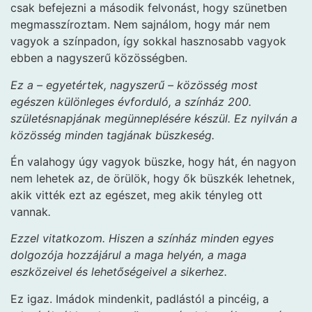
csak befejezni a második felvonást, hogy szünetben
megmasszíroztam. Nem sajnálom, hogy már nem
vagyok a színpadon, így sokkal hasznosabb vagyok
ebben a nagyszerű közösségben.
Ez a – egyetértek, nagyszerű – közösség most
egészen különleges évforduló, a színház 200.
születésnapjának megünneplésére készül. Ez nyilván a
közösség minden tagjának büszkeség.
Én valahogy úgy vagyok büszke, hogy hát, én nagyon
nem lehetek az, de örülök, hogy ők büszkék lehetnek,
akik vitték ezt az egészet, meg akik tényleg ott
vannak
.
Ezzel vitatkozom. Hiszen a színház minden egyes
dolgozója hozzájárul a maga helyén, a maga
eszközeivel és lehetőségeivel a sikerhez.
Ez igaz. Imádok mindenkit, padlástól a pincéig, a