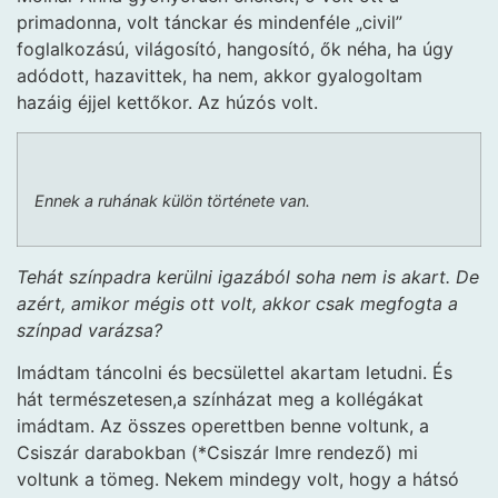
primadonna, volt tánckar és mindenféle „civil”
foglalkozású, világosító, hangosító, ők néha, ha úgy
adódott, hazavittek, ha nem, akkor gyalogoltam
hazáig éjjel kettőkor. Az húzós volt.
Ennek a ruhának külön története van.
Tehát színpadra kerülni igazából soha nem is akart. De
azért, amikor mégis ott volt, akkor csak megfogta a
színpad varázsa?
Imádtam táncolni és becsülettel akartam letudni. És
hát természetesen,a színházat meg a kollégákat
imádtam. Az összes operettben benne voltunk, a
Csiszár darabokban (*Csiszár Imre rendező) mi
voltunk a tömeg. Nekem mindegy volt, hogy a hátsó