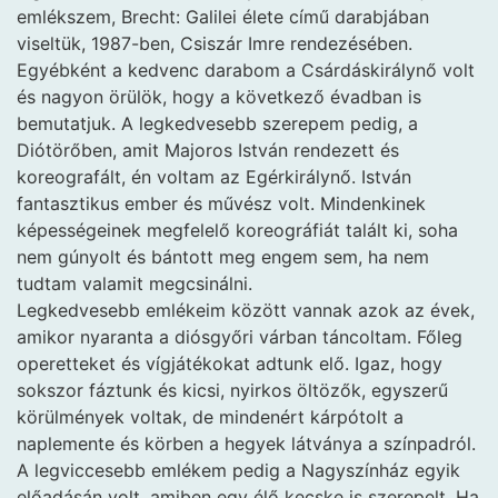
emlékszem, Brecht: Galilei élete című darabjában
viseltük, 1987-ben, Csiszár Imre rendezésében.
Egyébként a kedvenc darabom a Csárdáskirálynő volt
és nagyon örülök, hogy a következő évadban is
bemutatjuk. A legkedvesebb szerepem pedig, a
Diótörőben, amit Majoros István rendezett és
koreografált, én voltam az Egérkirálynő. István
fantasztikus ember és művész volt. Mindenkinek
képességeinek megfelelő koreográfiát talált ki, soha
nem gúnyolt és bántott meg engem sem, ha nem
tudtam valamit megcsinálni.
Legkedvesebb emlékeim között vannak azok az évek,
amikor nyaranta a diósgyőri várban táncoltam. Főleg
operetteket és vígjátékokat adtunk elő. Igaz, hogy
sokszor fáztunk és kicsi, nyirkos öltözők, egyszerű
körülmények voltak, de mindenért kárpótolt a
naplemente és körben a hegyek látványa a színpadról.
A legviccesebb emlékem pedig a Nagyszínház egyik
előadásán volt, amiben egy élő kecske is szerepelt. Ha