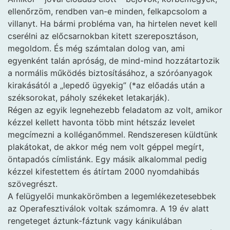
ellenőrzöm, rendben van-e minden, felkapcsolom a
villanyt. Ha bármi probléma van, ha hirtelen nevet kell
cserélni az előcsarnokban kitett szereposztáson,
megoldom. És még számtalan dolog van, ami
egyenként talán apróság, de mind-mind hozzátartozik
a normális működés biztosításához, a szóróanyagok
kirakásától a „lepedő ügyekig” (*az előadás után a
széksorokat, páholy székeket letakarják).
Régen az egyik legnehezebb feladatom az volt, amikor
kézzel kellett havonta több mint hétszáz levelet
megcímezni a kolléganőmmel. Rendszeresen küldtünk
plakátokat, de akkor még nem volt géppel megírt,
öntapadós címlistánk. Egy másik alkalommal pedig
kézzel kifestettem és átírtam 2000 nyomdahibás
szövegrészt.
A felügyelői munkakörömben a legemlékezetesebbek
az Operafesztiválok voltak számomra. A 19 év alatt
rengeteget áztunk-fáztunk vagy kánikulában