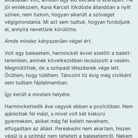
jól emlékszem, Kuna Karcsit lökdöste állandóan a nyílt
színen, nem tudom, hogyan sikerült a szöveget
végigmondania. Mi azt sem tudtuk, hogyan forduljunk
el, annyira nevettünk körülötte.
Ámde mindez kényszerűen véget ért.
Volt egy balesetem, harminckét évvel ezelőtt a balett-
teremben, aminek következtében lecsúszott a vesém.
Megműtöttek, de a színpadi létezésnek vége lett.
Örültem, hogy túléltem. Táncolni tíz évig még civilként
sem tudtam fájdalmamban.
Így került a mostani helyére.
Harminckettedik éve vagyok ebben a pozícióban. Nem
ajánlottak fel mást, s mivel volt két kiskorú
gyermekem, akiket még fel kellett nevelnem,
elfogadtam az állást. Pereskedni nem akartam, hiszen
végül is a színház nem tehetett a balesetemről. Nekem