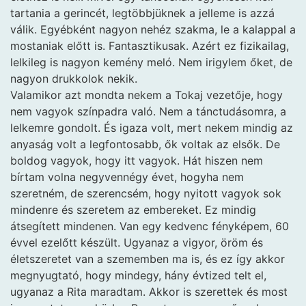
tartania a gerincét, legtöbbjüknek a jelleme is azzá
válik. Egyébként nagyon nehéz szakma, le a kalappal a
mostaniak előtt is. Fantasztikusak. Azért ez fizikailag,
lelkileg is nagyon kemény meló. Nem irigylem őket, de
nagyon drukkolok nekik.
Valamikor azt mondta nekem a Tokaj vezetője, hogy
nem vagyok színpadra való. Nem a tánctudásomra, a
lelkemre gondolt. És igaza volt, mert nekem mindig az
anyaság volt a legfontosabb, ők voltak az elsők. De
boldog vagyok, hogy itt vagyok. Hát hiszen nem
bírtam volna negyvennégy évet, hogyha nem
szeretném, de szerencsém, hogy nyitott vagyok sok
mindenre és szeretem az embereket. Ez mindig
átsegített mindenen. Van egy kedvenc fényképem, 60
évvel ezelőtt készült. Ugyanaz a vigyor, öröm és
életszeretet van a szememben ma is, és ez így akkor
megnyugtató, hogy mindegy, hány évtized telt el,
ugyanaz a Rita maradtam. Akkor is szerettek és most