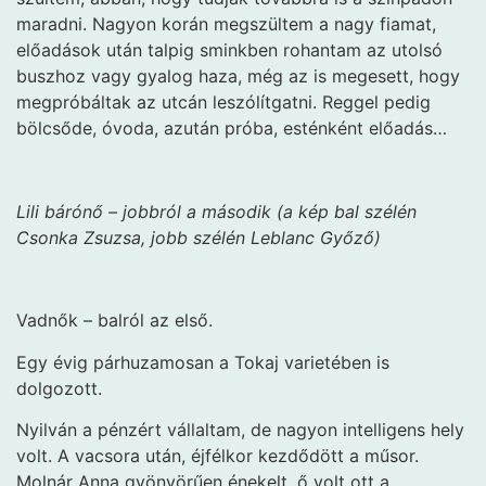
maradni. Nagyon korán megszültem a nagy fiamat,
előadások után talpig sminkben rohantam az utolsó
buszhoz vagy gyalog haza, még az is megesett, hogy
megpróbáltak az utcán leszólítgatni. Reggel pedig
bölcsőde, óvoda, azután próba, esténként előadás…
Lili bárónő – jobbról a második (a kép bal szélén
Csonka Zsuzsa, jobb szélén Leblanc Győző)
Vadnők – balról az első.
Egy évig párhuzamosan a Tokaj varietében is
dolgozott.
Nyilván a pénzért vállaltam, de nagyon intelligens hely
volt. A vacsora után, éjfélkor kezdődött a műsor.
Molnár Anna gyönyörűen énekelt, ő volt ott a