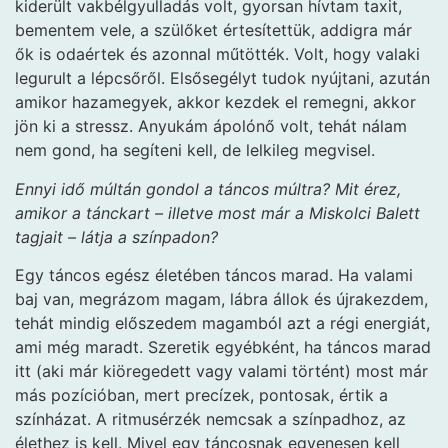
kiderült vakbélgyulladás volt, gyorsan hívtam taxit,
bementem vele, a szülőket értesítettük, addigra már
ők is odaértek és azonnal műtötték. Volt, hogy valaki
legurult a lépcsőről. Elsősegélyt tudok nyújtani, azután
amikor hazamegyek, akkor kezdek el remegni, akkor
jön ki a stressz. Anyukám ápolónő volt, tehát nálam
nem gond, ha segíteni kell, de lelkileg megvisel.
Ennyi idő múltán gondol a táncos múltra? Mit érez,
amikor a tánckart – illetve most már a Miskolci Balett
tagjait – látja a színpadon?
Egy táncos egész életében táncos marad. Ha valami
baj van, megrázom magam, lábra állok és újrakezdem,
tehát mindig előszedem magamból azt a régi energiát,
ami még maradt. Szeretik egyébként, ha táncos marad
itt (aki már kiöregedett vagy valami történt) most már
más pozícióban, mert precízek, pontosak, értik a
színházat. A ritmusérzék nemcsak a színpadhoz, az
élethez is kell. Mivel egy táncosnak egyenesen kell