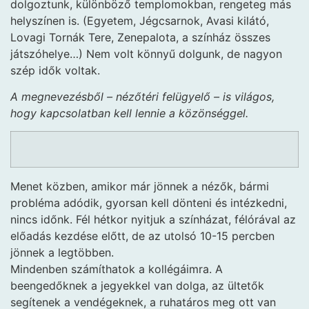
dolgoztunk, különböző templomokban, rengeteg más
helyszínen is. (Egyetem, Jégcsarnok, Avasi kilátó,
Lovagi Tornák Tere, Zenepalota, a színház összes
játszóhelye…) Nem volt könnyű dolgunk, de nagyon
szép idők voltak.
A megnevezésből – nézőtéri felügyelő – is világos,
hogy kapcsolatban kell lennie a közönséggel.
Menet közben, amikor már jönnek a nézők, bármi
probléma adódik, gyorsan kell dönteni és intézkedni,
nincs időnk. Fél hétkor nyitjuk a színházat, félórával az
előadás kezdése előtt, de az utolsó 10-15 percben
jönnek a legtöbben.
Mindenben számíthatok a kollégáimra. A
beengedőknek a jegyekkel van dolga, az ültetők
segítenek a vendégeknek, a ruhatáros meg ott van