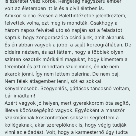
is szeretet vesz körbe. Rengeteg nagyszerű ember
volt az életemben itt is és a civil életben is.
Amikor kilenc évesen a Balettintézetbe jelentkeztem,
felvettek volna, ezt meg is mondták. Csakhogy a
három napos felvételi utolsó napján azt a feladatot
kaptuk, hogy zongoraszóra csináljunk, amit akarunk.
És én abban vagyok a jobb, a saját koreográfiában. De
oldalra néztem, és azt láttam, hogy a többiek olyan
szinten kezdték mórikálni magukat, hogy kimentem a
teremből és azt mondtam szüleimnek, én ide nem
akarok jönni. Így nem lettem balerina. De nem baj.
Nem félek átlagember lenni, sőt ez sokkal
kényelmesebb. Szégyenlős, gátlásos táncosnő voltam,
bár imádtam!
Azért vagyok jó helyen, mert gyerekkorom óta segítő,
illetve közösségépítő vagyok. Egyébként a masszőr
szakmámnak köszönhetően sokszor segítettem a
kollégáknak, akár szereplőknek is, hogy végig tudják
vinni az előadást. Volt, hogy a karmesternő úgy tudta