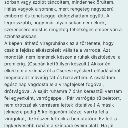
sorban vagy szólót táncoltam, mindennek örültem.
Hálás vagyok a sorsnak, mert rengeteg nagyszerű
emberrel és tehetséggel dolgozhattam együtt. A
legrosszabb, hogy már olyan sokan nem élnek,
szerencsére most is rengeteg tehetséges ember van a
színházunkban.
A képen látható virágruhának az a története, hogy
csak a fejdísz elkészítését vállalta a varroda. Azt
mondták, nem lennének készen a ruhák díszítésével a
premierig. (Csupán kettő ilyen készült.) Akkor én
elkértem a színháztól a Cseresznyéskert előadásából
megmaradt művirág fát és hazavittem. A családom
egész nap vagdosta le a virágfejeket fogóval,
drótvágóval. A saját ruhámra 7 órán keresztül varrtam
fel egyenként, varrógéppel. (Pár varrógép tű beletört,
nem drótszálak varrására lettek kitalálva.) A másik
jelmezre pedig 5 kolléganőm kézzel varrta fel a
virágokat, de készen lettünk a bemutatóra. Ez lett a
legkedvesebb ruhám a színpadi éveim alatt. Ha jól