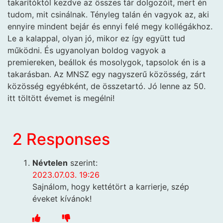
takarítóktól kezdve az összes tár dolgozóit, mert én
tudom, mit csinálnak. Tényleg talán én vagyok az, aki
ennyire mindent bejár és ennyi felé megy kollégákhoz.
Le a kalappal, olyan jó, mikor ez így együtt tud
működni. És ugyanolyan boldog vagyok a
premiereken, beállok és mosolygok, tapsolok én is a
takarásban. Az MNSZ egy nagyszerű közösség, zárt
közösség egyébként, de összetartó. Jó lenne az 50.
itt töltött évemet is megélni!
2 Responses
Névtelen
szerint:
2023.07.03. 19:26
Sajnálom, hogy kettétört a karrierje, szép
éveket kívánok!