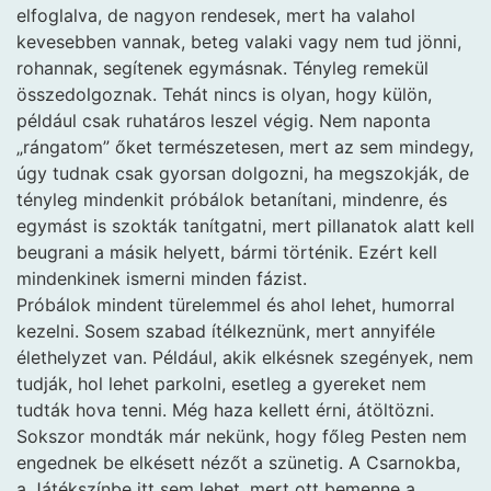
elfoglalva, de nagyon rendesek, mert ha valahol
kevesebben vannak, beteg valaki vagy nem tud jönni,
rohannak, segítenek egymásnak. Tényleg remekül
összedolgoznak. Tehát nincs is olyan, hogy külön,
például csak ruhatáros leszel végig. Nem naponta
„rángatom” őket természetesen, mert az sem mindegy,
úgy tudnak csak gyorsan dolgozni, ha megszokják, de
tényleg mindenkit próbálok betanítani, mindenre, és
egymást is szokták tanítgatni, mert pillanatok alatt kell
beugrani a másik helyett, bármi történik. Ezért kell
mindenkinek ismerni minden fázist.
Próbálok mindent türelemmel és ahol lehet, humorral
kezelni. Sosem szabad ítélkeznünk, mert annyiféle
élethelyzet van. Például, akik elkésnek szegények, nem
tudják, hol lehet parkolni, esetleg a gyereket nem
tudták hova tenni. Még haza kellett érni, átöltözni.
Sokszor mondták már nekünk, hogy főleg Pesten nem
engednek be elkésett nézőt a szünetig. A Csarnokba,
a Játékszínbe itt sem lehet, mert ott bemenne a