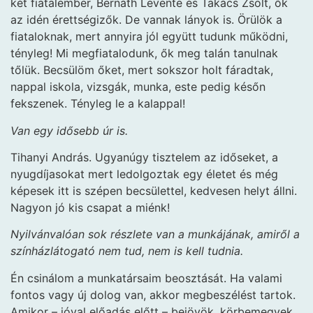
két fiatalember, Bernáth Levente és Takács Zsolt, ők
az idén érettségizők. De vannak lányok is. Örülök a
fiataloknak, mert annyira jól együtt tudunk működni,
tényleg! Mi megfiatalodunk, ők meg talán tanulnak
tőlük. Becsülöm őket, mert sokszor holt fáradtak,
nappal iskola, vizsgák, munka, este pedig későn
fekszenek. Tényleg le a kalappal!
Van egy idősebb úr is.
Tihanyi András. Ugyanúgy tisztelem az időseket, a
nyugdíjasokat mert ledolgoztak egy életet és még
képesek itt is szépen becsülettel, kedvesen helyt állni.
Nagyon jó kis csapat a miénk!
Nyilvánvalóan sok részlete van a munkájának, amiről a
színházlátogató nem tud, nem is kell tudnia.
Én csinálom a munkatársaim beosztását. Ha valami
fontos vagy új dolog van, akkor megbeszélést tartok.
Amikor – jóval előadás előtt – bejövök, körbemegyek,