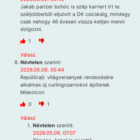
Jakab parizer bohóc is szép karriert írt le:
széljobberből eljutott a DK csicskáig, mindegy
csak nehogy 46 évesen vissza kelljen menni
dolgozni.
1
Válasz
Névtelen
szerint:
2026.05.09. 05:44
Repülőrajt: világversenyek rendezésére
alkalmas új curlingcsarnokot építenek
Miskolcon
0
1
Válasz
Névtelen
szerint:
2026.05.09. 07:07