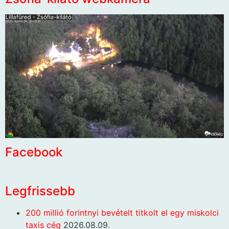
Facebook
Legfrissebb
200 millió forintnyi bevételt titkolt el egy miskolci
taxis cég
2026.08.09.