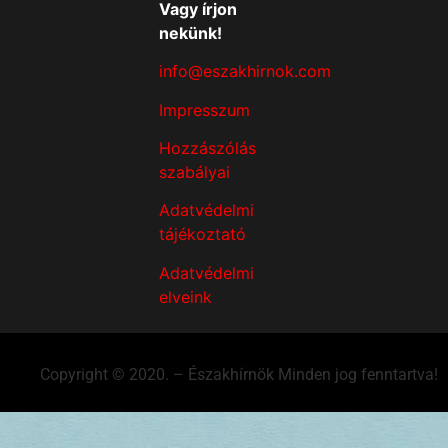
Vagy írjon
nekünk!
info@eszakhirnok.com
Impresszum
Hozzászólás
szabályai
Adatvédelmi
tájékoztató
Adatvédelmi
elveink
Copyright © 2020. – Északhírnök Minden jog fenntartva!