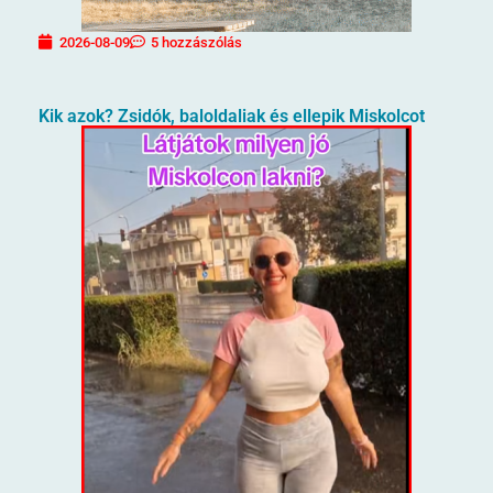
2026-08-09
5 hozzászólás
Kik azok? Zsidók, baloldaliak és ellepik Miskolcot