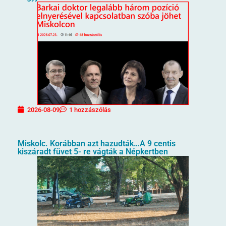
2026-08-09
1 hozzászólás
Miskolc. Korábban azt hazudták…A 9 centis
kiszáradt füvet 5- re vágták a Népkertben