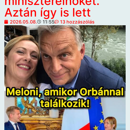
miniszterelnökét.
Aztán így is lett
2026.05.08.
11:55
13 hozzászólás