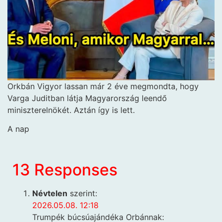
Orkbán Vigyor lassan már 2 éve megmondta, hogy
Varga Juditban látja Magyarország leendő
miniszterelnökét. Aztán így is lett.
A nap
13 Responses
Névtelen
szerint:
2026.05.08. 12:18
Trumpék búcsúajándéka Orbánnak: