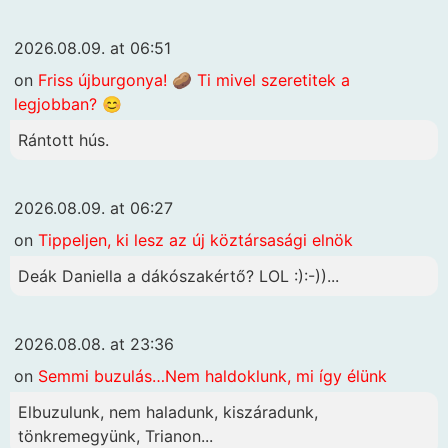
2026.08.09. at 06:51
on
Friss újburgonya! 🥔 Ti mivel szeretitek a
legjobban? 😊
Rántott hús.
2026.08.09. at 06:27
on
Tippeljen, ki lesz az új köztársasági elnök
Deák Daniella a dákószakértő? LOL :):-))...
2026.08.08. at 23:36
on
Semmi buzulás…Nem haldoklunk, mi így élünk
Elbuzulunk, nem haladunk, kiszáradunk,
tönkremegyünk, Trianon...