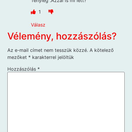
Tényleg .Azzal is mi lett?
1
Válasz
Vélemény, hozzászólás?
Az e-mail címet nem tesszük közzé.
A kötelező
mezőket
*
karakterrel jelöltük
Hozzászólás
*