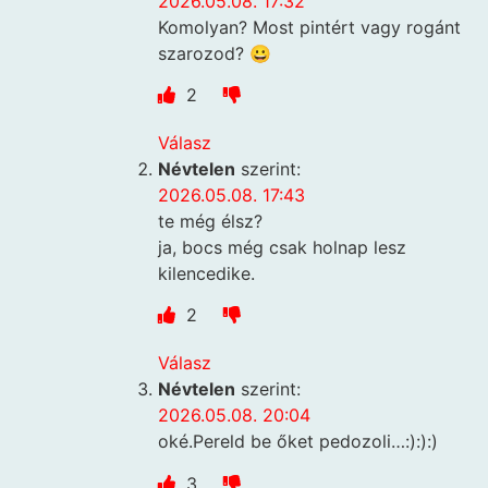
2026.05.08. 17:32
Komolyan? Most pintért vagy rogánt
szarozod? 😀
2
Válasz
Névtelen
szerint:
2026.05.08. 17:43
te még élsz?
ja, bocs még csak holnap lesz
kilencedike.
2
Válasz
Névtelen
szerint:
2026.05.08. 20:04
oké.Pereld be őket pedozoli…:):):)
3