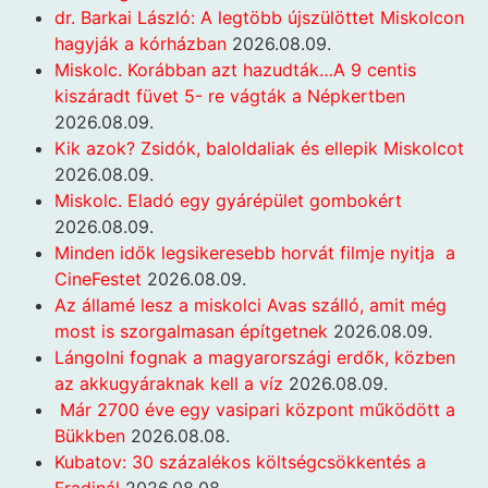
dr. Barkai László: A legtöbb újszülöttet Miskolcon
hagyják a kórházban
2026.08.09.
Miskolc. Korábban azt hazudták…A 9 centis
kiszáradt füvet 5- re vágták a Népkertben
2026.08.09.
Kik azok? Zsidók, baloldaliak és ellepik Miskolcot
2026.08.09.
Miskolc. Eladó egy gyárépület gombokért
2026.08.09.
Minden idők legsikeresebb horvát filmje nyitja a
CineFestet
2026.08.09.
Az államé lesz a miskolci Avas szálló, amit még
most is szorgalmasan építgetnek
2026.08.09.
Lángolni fognak a magyarországi erdők, közben
az akkugyáraknak kell a víz
2026.08.09.
Már 2700 éve egy vasipari központ működött a
Bükkben
2026.08.08.
Kubatov: 30 százalékos költségcsökkentés a
Fradinál
2026.08.08.