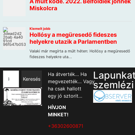
Lapunka
Ha átverték… Ha
Keresés
megvezették… Vagy
szemlézi
ha csak hallott
egy jó sztorit…
HÍVJON
MINKET!
+36302600871