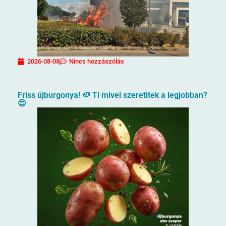
2026-08-08
Nincs hozzászólás
Friss újburgonya! 🥔 Ti mivel szeretitek a legjobban?
😊