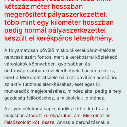
kétszáz méter hosszban
megerősített pályaszerkezettel,
több mint egy kilométer hosszban
pedig normál pályaszerkezettel
készült el kerékpáros létesítmény.
A folyamatosan bővülő miskolci kerékpárút-hálózat
nemcsak azért fontos, mert a kerékpárral közlekedő
városlakók könnyebben, gyorsabban és
biztonságosabban közlekedhetnek, hanem azért is,
mert a Miskolcot átszelő hálózat bővítése hozzájárul
az aktív turizmus élénkítéséhez, esetleges új
munkaadók megjelenéséhez, mindez által pedig a helyi
gazdaság fejlődéséhez, a miskolciak jólétéhez.
Az ilyen célokhoz kapcsolódik a többi közt az a
májusban
átadott kerékpárút is, ami Miskolcot és
Felsőzsolcát köti össze
. Annak a beruházásnak a