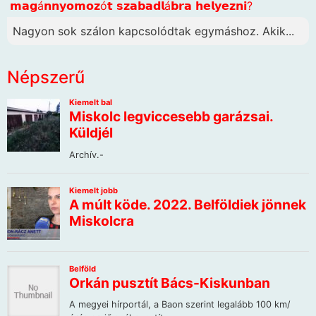
𝗺𝗮𝗴á𝗻𝗻𝘆𝗼𝗺𝗼𝘇ó𝘁 𝘀𝘇𝗮𝗯𝗮𝗱𝗹á𝗯𝗿𝗮 𝗵𝗲𝗹𝘆𝗲𝘇𝗻𝗶?
Nagyon sok szálon kapcsolódtak egymáshoz. Akik...
Népszerű