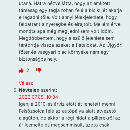
utána. Hátra nézve látta, hogy az említett
társaság egy tagja rohan felé a biciklijét akarja
elragadni tőle. Volt annyi lélekjelenléte, hogy
felpattant a nyeregbe és elrajtolt. Mellém érve
mondta apa még megijedni sem volt időm.
Megdöbbentem, hogy a szülő jelenléte sem
tántorítja vissza ezeket a fiatalokat. Az Újgyőri
főtér és vasgyári piac környéke nem egy
biztonságos hely.
2
Válasz
Névtelen
szerint:
2023.07.05. 10:34
Igen, a 2010-es árvíz előtt át lehetett menni
Felsőzsolca felé az autópálya alatt átvezető
alagúton, de akkor a régi hidat a pillérekről az
ár leemelte és megsemmisült, azóta csak