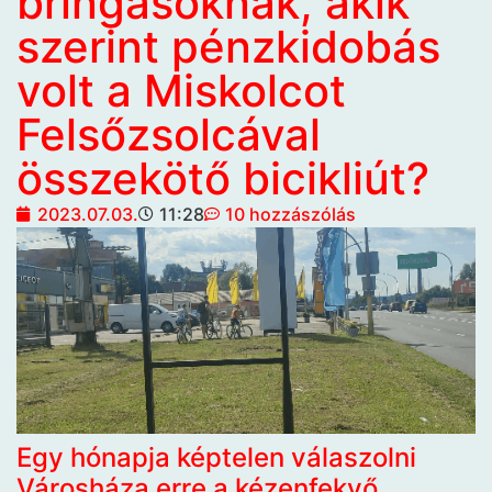
bringásoknak, akik
szerint pénzkidobás
volt a Miskolcot
Felsőzsolcával
összekötő bicikliút?
2023.07.03.
11:28
10 hozzászólás
Egy hónapja képtelen válaszolni
Városháza erre a kézenfekvő