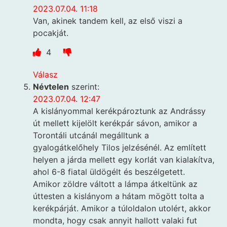
2023.07.04. 11:18
Van, akinek tandem kell, az első viszi a
pocakját.
4
Válasz
Névtelen
szerint:
2023.07.04. 12:47
A kislányommal kerékpároztunk az Andrássy
út mellett kijelölt kerékpár sávon, amikor a
Torontáli utcánál megálltunk a
gyalogátkelőhely Tilos jelzésénél. Az említett
helyen a járda mellett egy korlát van kialakítva,
ahol 6-8 fiatal üldögélt és beszélgetett.
Amikor zöldre váltott a lámpa átkeltünk az
úttesten a kislányom a hátam mögött tolta a
kerékpárját. Amikor a túloldalon utolért, akkor
mondta, hogy csak annyit hallott valaki fut