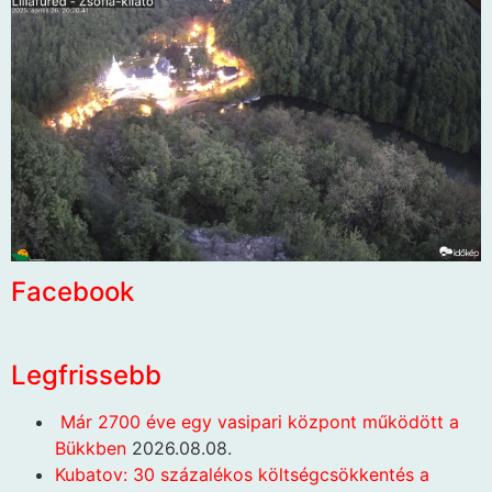
Facebook
Legfrissebb
Már 2700 éve egy vasipari központ működött a
Bükkben
2026.08.08.
Kubatov: 30 százalékos költségcsökkentés a