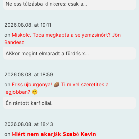
Ne ess túlzásba klinkeres: csak a...
2026.08.08. at 19:11
on
Miskolc. Toca megkapta a selyemzsinórt? Jön
Bandesz
AKkor megint elmaradt a fürdés x...
2026.08.08. at 18:59
on
Friss újburgonya! 🥔 Ti mivel szeretitek a
legjobban? 😊
Én rántott karfiollal.
2026.08.08. at 18:43
on
M𝗶é𝗿𝘁 𝗻𝗲𝗺 𝗮𝗸𝗮𝗿𝗷á𝗸 𝗦𝘇𝗮𝗯ó 𝗞𝗲𝘃𝗶𝗻