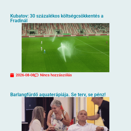
Kubatov: 30 százalékos költségcsökkentés a
Fradinál
2026-08-08
Nincs hozzászólás
Barlangfürdő aquaterápiája. Se terv, se pénz!