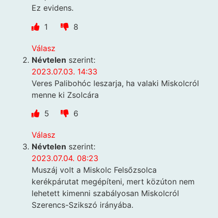
Ez evidens.
1
8
Válasz
Névtelen
szerint:
2023.07.03. 14:33
Veres Palibohóc leszarja, ha valaki Miskolcról
menne ki Zsolcára
5
6
Válasz
Névtelen
szerint:
2023.07.04. 08:23
Muszáj volt a Miskolc Felsőzsolca
kerékpárutat megépíteni, mert közúton nem
lehetett kimenni szabályosan Miskolcról
Szerencs-Szikszó irányába.