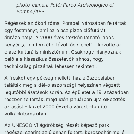
photo_camera
Fotó: Parco Archeologico di
Pompei/AFP
Régészek az ókori római Pompeii városában feltártak
egy festményt, ami az olasz pizza előfutárát
ábrázolhatja. A 2000 éves freskón látható lapos
kenyér „a modern étel távoli őse lehet” – közölte az
olasz kulturális minisztérium. Csakhogy hiányoznak
belőle a klasszikus összetevők ahhoz, hogy
technikailag pizzának lehessen tekinteni.
A freskót egy pékség melletti ház előszobájában
találták meg a dél-olaszországi helyszínen végzett
legutóbbi ásatások során. Az épületet a 19. században
részben feltárták, majd idén januárban újra elkezdték
az ásást – közel 2000 évvel a várost elborító
vulkánkitörés után.
Az UNESCO Világörökség részét képező park
régészei szerint az újonnan feltárt, borospohár mellé