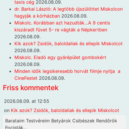
taxis cég
2026.08.09.
dr. Barkai László: A legtöbb újszülöttet Miskolcon
hagyják a kórházban
2026.08.09.
Miskolc. Korábban azt hazudták…A 9 centis
kiszáradt füvet 5- re vágták a Népkertben
2026.08.09.
Kik azok? Zsidók, baloldaliak és ellepik Miskolcot
2026.08.09.
Miskolc. Eladó egy gyárépület gombokért
2026.08.09.
Minden idők legsikeresebb horvát filmje nyitja a
CineFestet
2026.08.09.
Friss kommentek
2026.08.09. at 12:55
on
Kik azok? Zsidók, baloldaliak és ellepik Miskolcot
Barataim Testvéreim Betyárok Csibészek Rendőrök
Focisták...