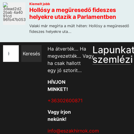
Lapunka
Ha átverték… Ha
Keresés
megvezették… Vagy
szemlézi
ha csak hallott
egy jó sztorit…
HÍVJON
MINKET!
+36302600871
Vagy írjon
nekünk!
info@eszakhirnok.com