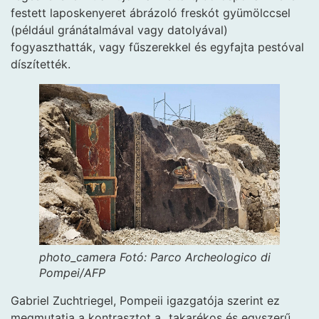
festett laposkenyeret ábrázoló freskót gyümölccsel
(például gránátalmával vagy datolyával)
fogyaszthatták, vagy fűszerekkel és egyfajta pestóval
díszítették.
photo_camera
Fotó: Parco Archeologico di
Pompei/AFP
Gabriel Zuchtriegel, Pompeii igazgatója szerint ez
megmutatja a kontrasztot a „takarékos és egyszerű