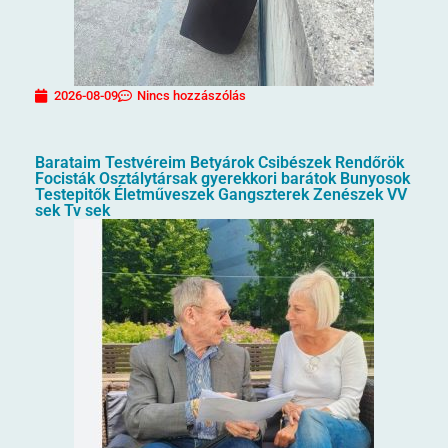
2026-08-09
Nincs hozzászólás
Barataim Testvéreim Betyárok Csibészek Rendőrök
Focisták Osztálytársak gyerekkori barátok Bunyosok
Testepitők Életműveszek Gangszterek Zenészek VV
sek Tv sek