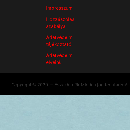
Impresszum
Hozzászólás
szabályai
Adatvédelmi
tájékoztató
Adatvédelmi
elveink
Copyright © 2020. – Északhírnök Minden jog fenntartva!