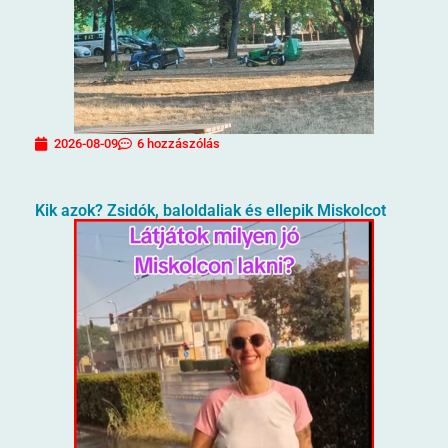
2026-08-09
6 hozzászólás
Kik azok? Zsidók, baloldaliak és ellepik Miskolcot