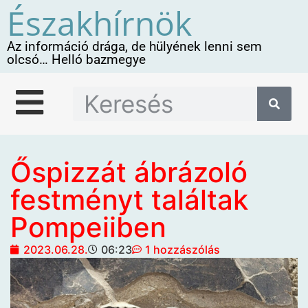
Északhírnök
Az információ drága, de hülyének lenni sem
olcsó… Helló bazmegye
Őspizzát ábrázoló
festményt találtak
Pompeiiben
2023.06.28.
06:23
1 hozzászólás