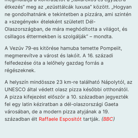
étkezés” meg az „ezüsttálcák luxusa” között. „Hogyan
ne gondolhatnánk e tekintetben a pizzára, ami szintén
a »szegények« ételeként született Dél-
Olaszországban, de mára meghódította a világot, és
csillagos éttermekben is szolgálják” – mondta.
A Vezúv 79-es kitörése hamuba temette Pompeiit,
megmerevítve a várost és lakóit. A 16. századi
felfedezése óta a lelőhely gazdag forrás a
régészeknek.
A helyszín mindössze 23 km-re található Nápolytól, az
UNESCO által védett olasz pizza későbbi otthonától.
A pizza kifejezést először a 10. században jegyezték
fel egy latin kéziratban a dél-olaszországi Gaeta
városában, de a modern pizza atyjának a 19.
században élt
Raffaele Espositót
tartják.
(
BBC
)