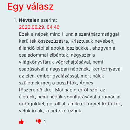
Egy válasz
Névtelen
szerint:
2023.06.29. 04:46
Ezek a népek mind Hunnia szentháromsággal
kerültek összezúzásra, Krisztusuk nevében,
állandó bibliai apokalipszisükkel, ahogyan a
családommal elbántak, négyszer a
világkönyvtáruk végrehajtásával, nemi
csapásaival a nagypán népének, Iker tornyával
az élen, ember gyalázással, mert náluk
születnek meg a pusztítók, Ágnes
főszereplőikkel. Mai napig erről szól az
életünk, nemi népük vonultatásával a romániai
ördögökkel, pokolllal, amikkel frigyet kötöttek,
velük írnak, zenét szereznek.
1