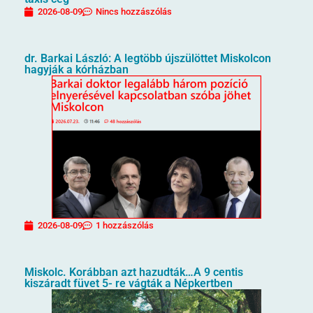
2026-08-09
Nincs hozzászólás
dr. Barkai László: A legtöbb újszülöttet Miskolcon
hagyják a kórházban
2026-08-09
1 hozzászólás
Miskolc. Korábban azt hazudták…A 9 centis
kiszáradt füvet 5- re vágták a Népkertben