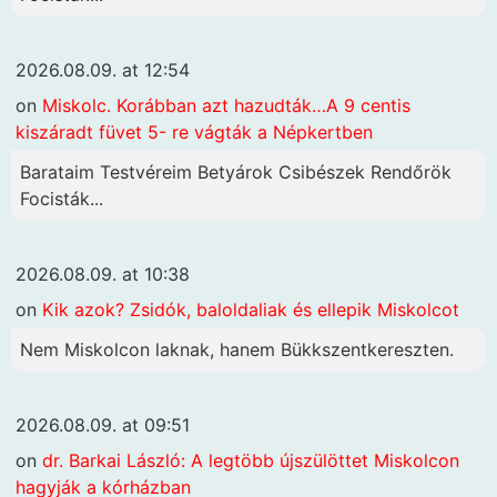
2026.08.09. at 12:54
on
Miskolc. Korábban azt hazudták…A 9 centis
kiszáradt füvet 5- re vágták a Népkertben
Barataim Testvéreim Betyárok Csibészek Rendőrök
Focisták...
2026.08.09. at 10:38
on
Kik azok? Zsidók, baloldaliak és ellepik Miskolcot
Nem Miskolcon laknak, hanem Bükkszentkereszten.
2026.08.09. at 09:51
on
dr. Barkai László: A legtöbb újszülöttet Miskolcon
hagyják a kórházban