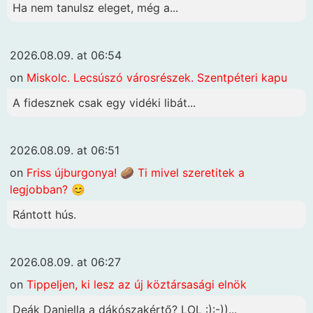
Ha nem tanulsz eleget, még a...
2026.08.09. at 06:54
on
Miskolc. Lecsúszó városrészek. Szentpéteri kapu
A fidesznek csak egy vidéki libát...
2026.08.09. at 06:51
on
Friss újburgonya! 🥔 Ti mivel szeretitek a
legjobban? 😊
Rántott hús.
2026.08.09. at 06:27
on
Tippeljen, ki lesz az új köztársasági elnök
Deák Daniella a dákószakértő? LOL :):-))...