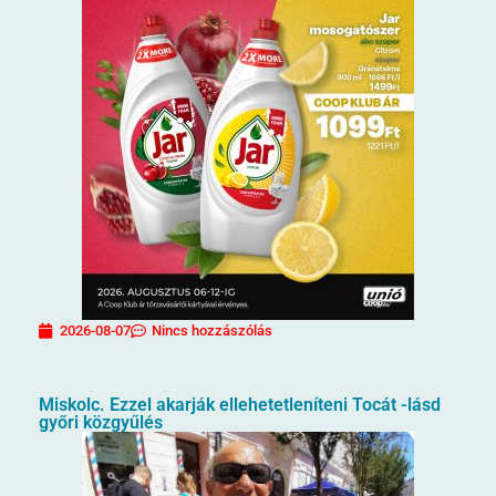
2026-08-07
Nincs hozzászólás
Miskolc. Ezzel akarják ellehetetleníteni Tocát -lásd
győri közgyűlés