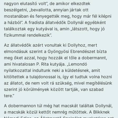
nagyon elutasító volt”, de amikor elkezdtek
beszélgetni, „bevallotta, annyian jártak ott
mostanában és fenyegették meg, hogy már fél kilépni
a házból”. A fradista állatvédők Dollynál egyébként
találkoztak egy kutyával is, amin „látszott, hogy jó
fizikummal rendelkezik”.
Az állatvédők azért vonultak ki Dollyhoz, mert
elmondásuk szerint a Gyöngyösi Ebrendészet bízta
meg őket azzal, hogy hozzák el tőle a dobermannt,
ami hivatalosan P. Rita kutyája. „Lemondó
nyilatkozattal indultunk neki a küldetésnek, amit
kitöltettek a tulajdonossal is, így el tudtuk volna hozni
az állatot, de nem volt rá szükség, mivel megítélésünk
szerint jó körülmények között tartják, van szabad
tere.”
A dobermannon túl még hat macskát találtak Dollynál,
a macskák közül kettőt nemrég műtöttek. A Blikknek