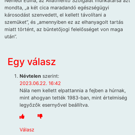
Némedi Edina, az Állatmentő Szolgálat munkatársa azt
mondta, „a két cica maradandó egészségügyi
károsodást szenvedett, el kellett távolítani a
szemüket”, és „amennyiben ez az elhanyagolt tartás
miatt történt, az büntetőjogi felelősséget von maga
után”.
Egy válasz
Névtelen
szerint:
2023.06.22. 16:42
Nála nem kellett elpattannia a fejben a húrnak,
mint ahogyan tették 1983-ban, mint értelmiség
legyőzők esernyővel beállítva.
Válasz