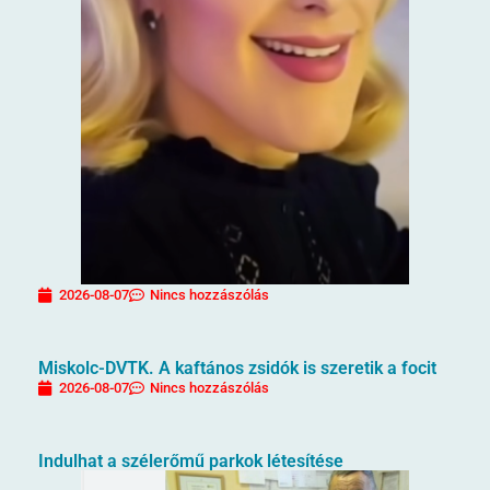
2026-08-07
Nincs hozzászólás
Miskolc-DVTK. A kaftános zsidók is szeretik a focit
2026-08-07
Nincs hozzászólás
Indulhat a szélerőmű parkok létesítése