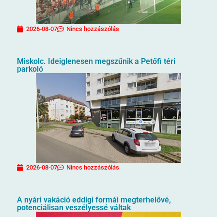
2026-08-07
Nincs hozzászólás
Miskolc. Ideiglenesen megszűnik a Petőfi téri
parkoló
2026-08-07
Nincs hozzászólás
A nyári vakáció eddigi formái megterhelővé,
potenciálisan veszélyessé váltak