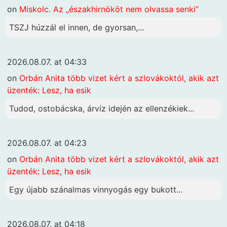
on
Miskolc. Az „északhirnököt nem olvassa senki”
TSZJ húzzál el innen, de gyorsan,...
2026.08.07. at 04:33
on
Orbán Anita több vizet kért a szlovákoktól, akik azt
üzenték: Lesz, ha esik
Tudod, ostobácska, árvíz idején az ellenzékiek...
2026.08.07. at 04:23
on
Orbán Anita több vizet kért a szlovákoktól, akik azt
üzenték: Lesz, ha esik
Egy újabb szánalmas vinnyogás egy bukott...
2026.08.07. at 04:18