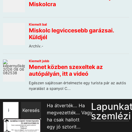
Lapunka
Ha átverték… Ha
Keresés
megvezették… Vagy
szemlézi
ha csak hallott
egy jó sztorit…