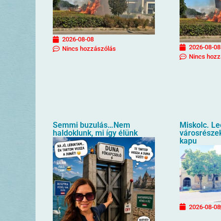
2026-08-08
2026-08-08
Nincs hozzászólás
Nincs hozz
Semmi buzulás…Nem
Miskolc. L
haldoklunk, mi így élünk
városrészek
kapu
2026-08-08