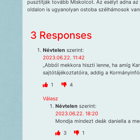
pusztítják tovább Miskolcot. Az esélyt adna az 
oldalon is ugyanolyan ostoba szélhámosok vann
3 Responses
Névtelen
szerint:
2023.06.22. 11:42
„Abból mekkora hiszti lenne, ha amíg Ka
sajtótájékoztatóira, addig a Kormányinf
1
4
Válasz
Névtelen
szerint:
2023.06.22. 18:20
Mondja mindezt deák daniella a m
3
1