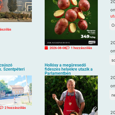
20
o
ut
O
ászólás
20
2026-08-08
1 hozzászólás
o
s
ecsúszó
Hollósy a megüresedő
. Szentpéteri
fideszes helyekre utazik a
Parlamentben
20
o
n
2 hozzászólás
20