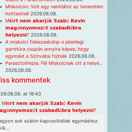
Miskolcon: Volt egy ventilátor az ismeretlen
holttestnél
2026.08.08.
M𝗶é𝗿𝘁 𝗻𝗲𝗺 𝗮𝗸𝗮𝗿𝗷á𝗸 𝗦𝘇𝗮𝗯ó 𝗞𝗲𝘃𝗶𝗻
𝗺𝗮𝗴á𝗻𝗻𝘆𝗼𝗺𝗼𝘇ó𝘁 𝘀𝘇𝗮𝗯𝗮𝗱𝗹á𝗯𝗿𝗮
𝗵𝗲𝗹𝘆𝗲𝘇𝗻𝗶?
2026.08.08.
A miskolci fideszeskdnp-s jelenlegi
garnitúra csupán annyira képes, hogy
egymást a Szinvába fojtsák
2026.08.08.
Parasztolimpia. Fél Miskolcnak ott a helye…
2026.08.08.
riss kommentek
26.08.08. at 18:43
n
M𝗶é𝗿𝘁 𝗻𝗲𝗺 𝗮𝗸𝗮𝗿𝗷á𝗸 𝗦𝘇𝗮𝗯ó 𝗞𝗲𝘃𝗶𝗻
𝗴á𝗻𝗻𝘆𝗼𝗺𝗼𝘇ó𝘁 𝘀𝘇𝗮𝗯𝗮𝗱𝗹á𝗯𝗿𝗮 𝗵𝗲𝗹𝘆𝗲𝘇𝗻𝗶?
agyon sok szálon kapcsolódtak egymáshoz.
ik...