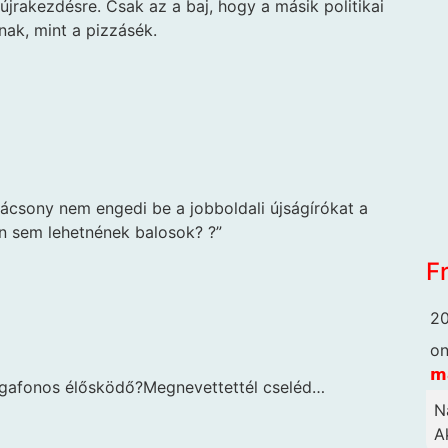
újrakezdésre. Csak az a baj, hogy a másik politikai
ak, mint a pizzásék.
rácsony nem engedi be a jobboldali újságírókat a
ón sem lehetnének balosok? ?”
F
20
o
𝗺
egafonos élősködő?Megnevettettél cseléd…
N
Ak