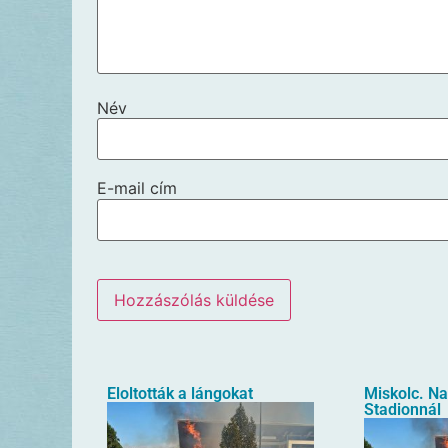
Név
E-mail cím
Eloltották a lángokat
Miskolc. N
Stadionnál