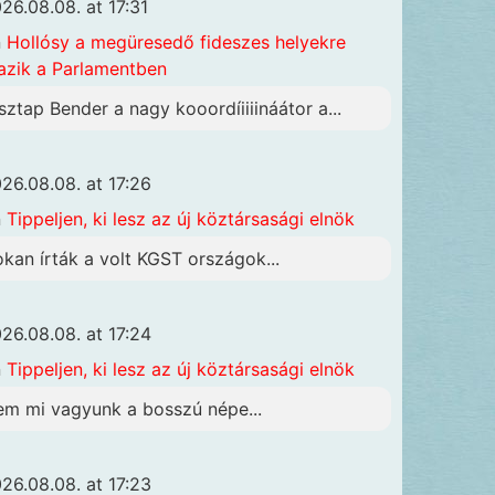
26.08.08. at 17:31
n
Hollósy a megüresedő fideszes helyekre
azik a Parlamentben
sztap Bender a nagy kooordíiiiináátor a...
26.08.08. at 17:26
n
Tippeljen, ki lesz az új köztársasági elnök
okan írták a volt KGST országok...
26.08.08. at 17:24
n
Tippeljen, ki lesz az új köztársasági elnök
em mi vagyunk a bosszú népe...
26.08.08. at 17:23