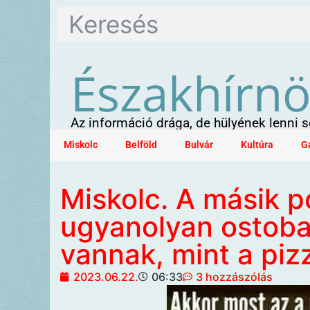
Északhírn
Az információ drága, de hülyének lenni
Miskolc
Belföld
Bulvár
Kultúra
G
Miskolc. A másik po
ugyanolyan ostob
vannak, mint a piz
2023.06.22.
06:33
3 hozzászólás