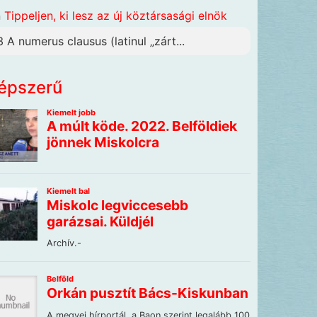
n
Tippeljen, ki lesz az új köztársasági elnök
3 A numerus clausus (latinul „zárt...
épszerű