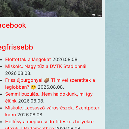
acebook
egfrissebb
Eloltották a lángokat
2026.08.08.
Miskolc. Nagy tűz a DVTK Stadionnál
2026.08.08.
Friss újburgonya! 🥔 Ti mivel szeretitek a
legjobban? 😊
2026.08.08.
Semmi buzulás…Nem haldoklunk, mi így
élünk
2026.08.08.
Miskolc. Lecsúszó városrészek. Szentpéteri
kapu
2026.08.08.
Hollósy a megüresedő fideszes helyekre
utazik a Parlamentben
2026.08.08.