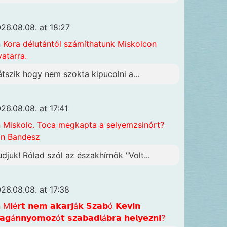
26.08.08. at 18:27
n
Kora délutántól számíthatunk Miskolcon
vatarra.
átszik hogy nem szokta kipucolni a...
26.08.08. at 17:41
n
Miskolc. Toca megkapta a selyemzsinórt?
n Bandesz
udjuk! Rólad szól az északhírnök "Volt...
26.08.08. at 17:38
n
M𝗶é𝗿𝘁 𝗻𝗲𝗺 𝗮𝗸𝗮𝗿𝗷á𝗸 𝗦𝘇𝗮𝗯ó 𝗞𝗲𝘃𝗶𝗻
𝗴á𝗻𝗻𝘆𝗼𝗺𝗼𝘇ó𝘁 𝘀𝘇𝗮𝗯𝗮𝗱𝗹á𝗯𝗿𝗮 𝗵𝗲𝗹𝘆𝗲𝘇𝗻𝗶?