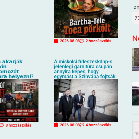
o
7
N
2026-08-08
2 hozzászólás
 𝗮𝗸𝗮𝗿𝗷á𝗸
A miskolci fideszeskdnp-s
𝗶𝗻
jelenlegi garnitúra csupán
𝗼𝗺𝗼𝘇ó𝘁
annyira képes, hogy
𝗿𝗮 𝗵𝗲𝗹𝘆𝗲𝘇𝗻𝗶?
egymást a Szinvába fojtsák
2026-08-08
4 hozzászólás
8 hozzászólás