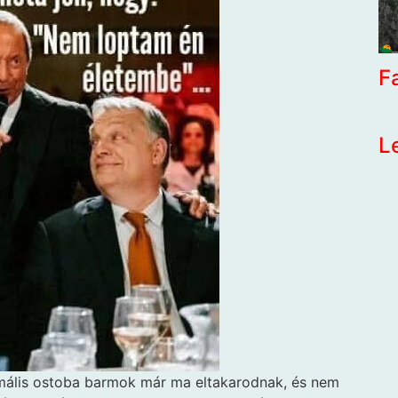
F
L
rmális ostoba barmok már ma eltakarodnak, és nem