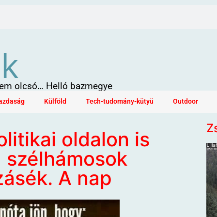
ök
 sem olcsó… Helló bazmegye
azdaság
Külföld
Tech-tudomány-kütyü
Outdoor
Z
litikai oldalon is
a szélhámosok
zásék. A nap