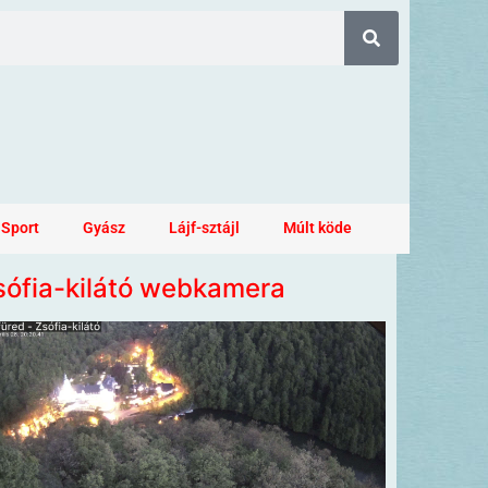
Sport
Gyász
Lájf-sztájl
Múlt köde
sófia-kilátó webkamera