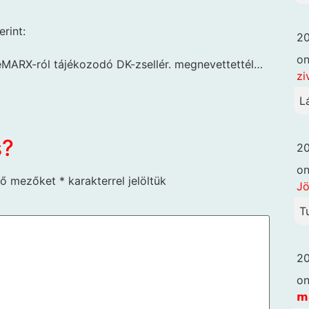
erint:
20
o
eMARX-ról tájékozodó DK-zsellér. megnevettettél…
zi
L
s?
20
o
ző mezőket
*
karakterrel jelöltük
Jö
T
20
o
𝗺