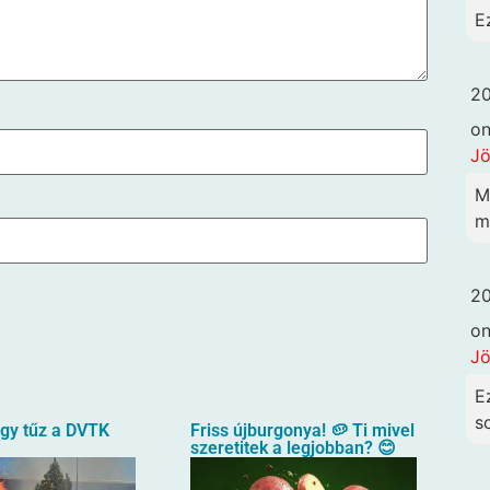
E
20
o
Jö
M
me
20
o
Jö
E
so
agy tűz a DVTK
Friss újburgonya! 🥔 Ti mivel
szeretitek a legjobban? 😊