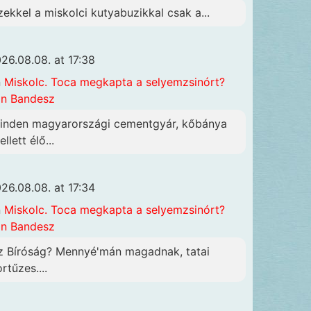
zekkel a miskolci kutyabuzikkal csak a...
26.08.08. at 17:38
n
Miskolc. Toca megkapta a selyemzsinórt?
n Bandesz
inden magyarországi cementgyár, kőbánya
llett élő...
26.08.08. at 17:34
n
Miskolc. Toca megkapta a selyemzsinórt?
n Bandesz
z Bíróság? Mennyé'mán magadnak, tatai
rtűzes....