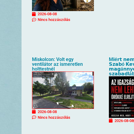
2026-08-08
Nincs hozzászólás
Miskolcon: Volt egy
M𝗶é𝗿𝘁 𝗻𝗲𝗺
ventilátor az ismeretlen
𝗦𝘇𝗮𝗯ó 𝗞𝗲
holttestnél
𝗺𝗮𝗴á𝗻𝗻𝘆
𝘀𝘇𝗮𝗯𝗮𝗱𝗹á
2026-08-08
Nincs hozzászólás
2026-08-08