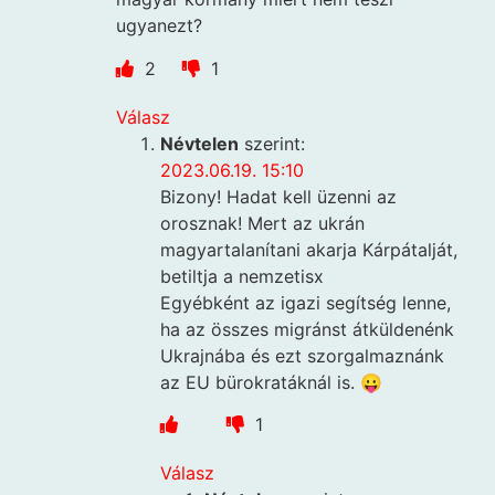
ugyanezt?
2
1
Válasz
Névtelen
szerint:
2023.06.19. 15:10
Bizony! Hadat kell üzenni az
orosznak! Mert az ukrán
magyartalanítani akarja Kárpátalját,
betiltja a nemzetisx
Egyébként az igazi segítség lenne,
ha az összes migránst átküldenénk
Ukrajnába és ezt szorgalmaznánk
az EU bürokratáknál is. 😛
1
Válasz