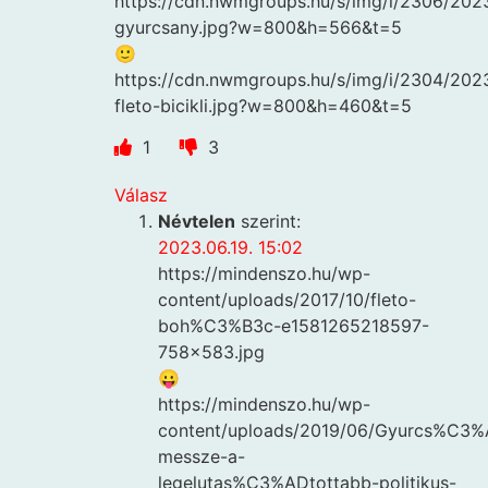
https://cdn.nwmgroups.hu/s/img/i/2306/202
gyurcsany.jpg?w=800&h=566&t=5
🙂
https://cdn.nwmgroups.hu/s/img/i/2304/2023
fleto-bicikli.jpg?w=800&h=460&t=5
1
3
Válasz
Névtelen
szerint:
2023.06.19. 15:02
https://mindenszo.hu/wp-
content/uploads/2017/10/fleto-
boh%C3%B3c-e1581265218597-
758×583.jpg
😛
https://mindenszo.hu/wp-
content/uploads/2019/06/Gyurcs%C3%
messze-a-
legelutas%C3%ADtottabb-politikus-