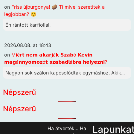
on
Friss újburgonya! 🥔 Ti mivel szeretitek a
legjobban? 😊
Én rántott karfiollal.
2026.08.08. at 18:43
on
M𝗶é𝗿𝘁 𝗻𝗲𝗺 𝗮𝗸𝗮𝗿𝗷á𝗸 𝗦𝘇𝗮𝗯ó 𝗞𝗲𝘃𝗶𝗻
𝗺𝗮𝗴á𝗻𝗻𝘆𝗼𝗺𝗼𝘇ó𝘁 𝘀𝘇𝗮𝗯𝗮𝗱𝗹á𝗯𝗿𝗮 𝗵𝗲𝗹𝘆𝗲𝘇𝗻𝗶?
Nagyon sok szálon kapcsolódtak egymáshoz. Akik...
Népszerű
Népszerű
Lapunka
Ha átverték… Ha