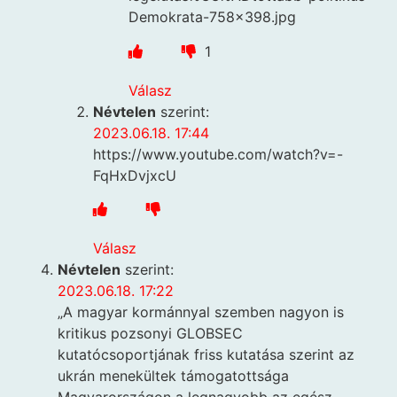
Demokrata-758×398.jpg
1
Válasz
Névtelen
szerint:
2023.06.18. 17:44
https://www.youtube.com/watch?v=-
FqHxDvjxcU
Válasz
Névtelen
szerint:
2023.06.18. 17:22
„A magyar kormánnyal szemben nagyon is
kritikus pozsonyi GLOBSEC
kutatócsoportjának friss kutatása szerint az
ukrán menekültek támogatottsága