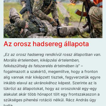
Az orosz hadsereg állapota
„
Ez az orosz hadsereg rendkívül rossz állapotban van.
Morális értelemben, kiképzési értelemben,
felkészültség és felszerelés értelmében is
” –
fogalmazott a szakértő, megemlítve, hogy a fronton
alig vannak már kiképzett tisztek, fegyverzetük egyre
inkább elavul az ukránokéhoz képest. Szerinte az is
tükrözi az állapotokat, hogy az oroszoknál egy-egy
alakulat akár több hónapot tölt egy frontszakaszon a
szükséges pihenési rotáció nélkül. Rácz András úgy
tudja,