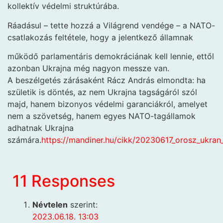
kollektív védelmi struktúrába.
Ráadásul – tette hozzá a Világrend vendége – a NATO-
csatlakozás feltétele, hogy a jelentkező államnak
működő parlamentáris demokráciának kell lennie, ettől
azonban Ukrajna még nagyon messze van.
A beszélgetés zárásaként Rácz András elmondta: ha
születik is döntés, az nem Ukrajna tagságáról szól
majd, hanem bizonyos védelmi garanciákról, amelyet
nem a szövetség, hanem egyes NATO-tagállamok
adhatnak Ukrajna
számára.
https://mandiner.hu/cikk/20230617_orosz_ukra
11 Responses
Névtelen
szerint:
2023.06.18. 13:03