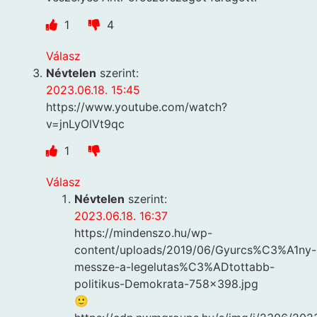
1
4
Válasz
Névtelen
szerint:
2023.06.18. 15:45
https://www.youtube.com/watch?
v=jnLyOlVt9qc
1
Válasz
Névtelen
szerint:
2023.06.18. 16:37
https://mindenszo.hu/wp-
content/uploads/2019/06/Gyurcs%C3%A1ny-
messze-a-legelutas%C3%ADtottabb-
politikus-Demokrata-758×398.jpg
🙂