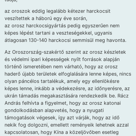
az oroszok eddig legalább kétezer harckocsit
veszítettek a háború egy éve során,
az orosz harckocsigyártás pedig egyszerűen nem
képes lépést tartani a veszteségekkel, ugyanis
átlagosan 130-140 harckocsi semmisül meg havonta.
Az Oroszország-szakértő szerint az orosz készletek
és védelmi ipari képességek nyílt források alapján
történő ismeretében nem várható, hogy az orosz
haderő újabb területek elfoglalására lenne képes, nincs
olyan páncélos tartalékuk, amely egy ellenlökésre
képes lenne, inkább a védekezésre, az időnyerésre, az
ukrán támadás megakasztására rendezkedik be. Rácz
András felhívta a figyelmet, hogy az orosz katonai
gondolkodásban alapvetés, hogy a nyugati
támogatások végesek, így azt várják, hogy az idő
nekik fog dolgozni, emellett reményeik lehetnek azzal
kapcsolatosan, hogy Kína a közeljövőben esetleg