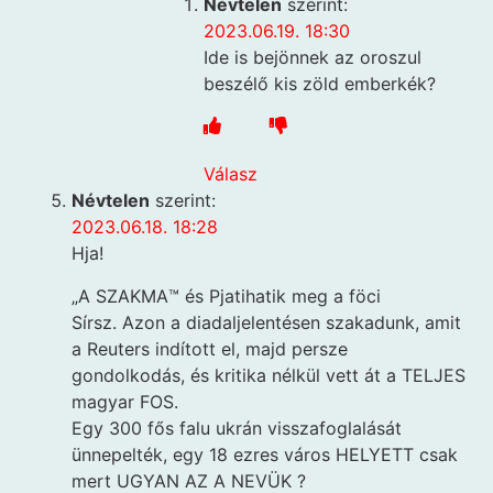
Névtelen
szerint:
2023.06.19. 18:30
Ide is bejönnek az oroszul
beszélő kis zöld emberkék?
Válasz
Névtelen
szerint:
2023.06.18. 18:28
Hja!
„A SZAKMA™️ és Pjatihatik meg a föci
Sírsz. Azon a diadaljelentésen szakadunk, amit
a Reuters indított el, majd persze
gondolkodás, és kritika nélkül vett át a TELJES
magyar FOS.
Egy 300 fős falu ukrán visszafoglalását
ünnepelték, egy 18 ezres város HELYETT csak
mert UGYAN AZ A NEVÜK ?