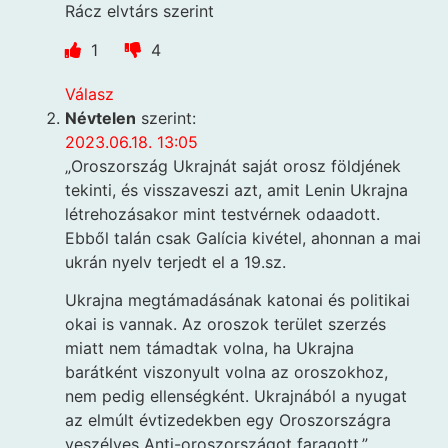
Rácz elvtárs szerint
1
4
Válasz
Névtelen
szerint:
2023.06.18. 13:05
„Oroszország Ukrajnát saját orosz földjének
tekinti, és visszaveszi azt, amit Lenin Ukrajna
létrehozásakor mint testvérnek odaadott.
Ebből talán csak Galícia kivétel, ahonnan a mai
ukrán nyelv terjedt el a 19.sz.
Ukrajna megtámadásának katonai és politikai
okai is vannak. Az oroszok terület szerzés
miatt nem támadtak volna, ha Ukrajna
barátként viszonyult volna az oroszokhoz,
nem pedig ellenségként. Ukrajnából a nyugat
az elmúlt évtizedekben egy Oroszországra
veszélyes Anti-oroszországot faragott.”