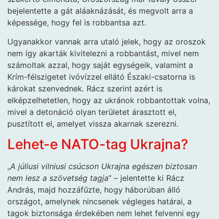
bejelentette a gát aláaknázását, és megvolt arra a
képessége, hogy fel is robbantsa azt.
Ugyanakkor vannak arra utaló jelek, hogy az oroszok
nem így akarták kivitelezni a robbantást, mivel nem
számoltak azzal, hogy saját egységeik, valamint a
Krím-félszigetet ivóvízzel ellátó Északi-csatorna is
károkat szenvednek. Rácz szerint azért is
elképzelhetetlen, hogy az ukránok robbantottak volna,
mivel a detonáció olyan területet árasztott el,
pusztított el, amelyet vissza akarnak szerezni.
Lehet-e NATO-tag Ukrajna?
„
A júliusi vilniusi csúcson Ukrajna egészen biztosan
nem lesz a szövetség tagja
” – jelentette ki Rácz
András, majd hozzáfűzte, hogy háborúban álló
országot, amelynek nincsenek végleges határai, a
tagok biztonsága érdekében nem lehet felvenni egy