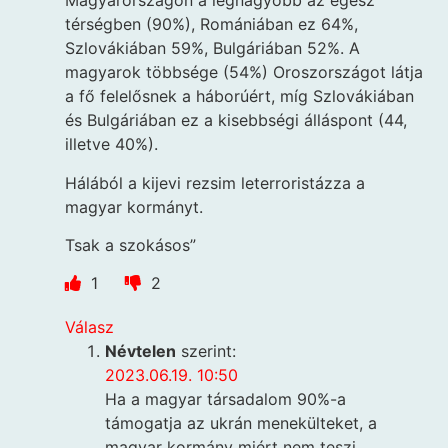
Magyarországon a legnagyobb az egész
térségben (90%), Romániában ez 64%,
Szlovákiában 59%, Bulgáriában 52%. A
magyarok többsége (54%) Oroszországot látja
a fő felelősnek a háborúért, míg Szlovákiában
és Bulgáriában ez a kisebbségi álláspont (44,
illetve 40%).
Hálából a kijevi rezsim leterroristázza a
magyar kormányt.
Tsak a szokásos”
1
2
Válasz
Névtelen
szerint:
2023.06.19. 10:50
Ha a magyar társadalom 90%-a
támogatja az ukrán menekülteket, a
magyar kormány miért nem teszi