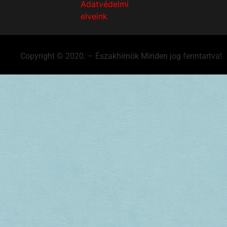
Adatvédelmi
elveink
Copyright © 2020. – Északhírnök Minden jog fenntartva!