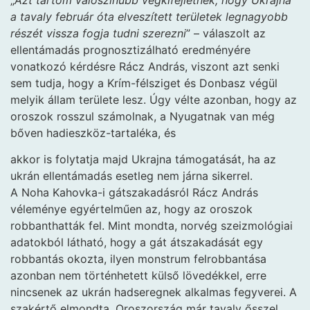
„
Azt tartom valószínűbb végkifejletnek, hogy Ukrajna
a tavaly február óta elveszített területek legnagyobb
részét vissza fogja tudni szerezni
” – válaszolt az
ellentámadás prognosztizálható eredményére
vonatkozó kérdésre Rácz András, viszont azt senki
sem tudja, hogy a Krím-félsziget és Donbasz végül
melyik állam területe lesz. Úgy vélte azonban, hogy az
oroszok rosszul számolnak, a Nyugatnak van még
bőven hadieszköz-tartaléka, és
akkor is folytatja majd Ukrajna támogatását, ha az
ukrán ellentámadás esetleg nem járna sikerrel.
A Noha Kahovka-i gátszakadásról Rácz András
véleménye egyértelműen az, hogy az oroszok
robbanthatták fel. Mint mondta, norvég szeizmológiai
adatokból látható, hogy a gát átszakadását egy
robbantás okozta, ilyen monstrum felrobbantása
azonban nem történhetett külső lövedékkel, erre
nincsenek az ukrán hadseregnek alkalmas fegyverei. A
szakértő elmondta, Oroszország már tavaly ősszel