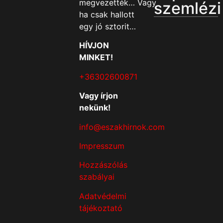
megvezették… Vagy
szemlézi
ha csak hallott
egy jó sztorit…
HÍVJON
MINKET!
+36302600871
Vagy írjon
nekünk!
info@eszakhirnok.com
Impresszum
Hozzászólás
szabályai
Adatvédelmi
tájékoztató