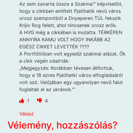
Az sem zavarta össze a Szakma™️ képviselőit,
hogy a cikkben említett Pjatihatik nevü város
orosz szempontból a Dnyeperen TÚL fekszik
Krijiv Rog felett, ahol nincsenek orosz erők.
A HVG még a cikkében is mutatta. TÉRKÉPEN
ANNYIRA KAMU VOLT HOGY INKÁBB AZ
EGÉSZ CIKKET LEVETTÉK ????
A Portfólióban volt egyedül szakmai alázat. Ők
a cikk végén odaírták:
„Megjegyzés: Korábban tévesen állítottuk,
hogy a 18 ezres Pjatihatki város elfoglalásáról
volt szó. Valójában egy ugyanolyan nevű falut
foglaltak el az ukránok.””
1
4
Válasz
Vélemény, hozzászólás?