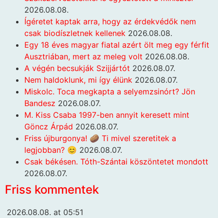
2026.08.08.
Ígéretet kaptak arra, hogy az érdekvédők nem
csak biodíszletnek kellenek
2026.08.08.
Egy 18 éves magyar fiatal azért ölt meg egy férfit
Ausztriában, mert az meleg volt
2026.08.08.
A végén becsukják Szijjártót
2026.08.07.
Nem haldoklunk, mi így élünk
2026.08.07.
Miskolc. Toca megkapta a selyemzsinórt? Jön
Bandesz
2026.08.07.
M. Kiss Csaba 1997-ben annyit keresett mint
Göncz Árpád
2026.08.07.
Friss újburgonya! 🥔 Ti mivel szeretitek a
legjobban? 😊
2026.08.07.
Csak békésen. Tóth-Szántai köszöntetet mondott
2026.08.07.
Friss kommentek
2026.08.08. at 05:51