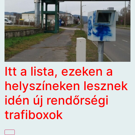
Itt a lista, ezeken a
helyszíneken lesznek
idén új rendőrségi
trafiboxok