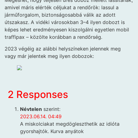
amivel máris elérték céljukat a rendőrök: lassul a
járműforgalom, biztonságosabbá válik az adott
útszakasz. A vidéki városokban 3–4 ilyen dobozt is
képes lehet eredményesen kiszolgálni egyetlen mobil
traffipax – közölte korábban a rendőrség.
2023 végéig az alábbi helyszíneken jelennek meg
vagy már jelentek meg ilyen dobozok:
2 Responses
Névtelen
szerint:
2023.06.14. 04:49
A miskolciakat megdögleszthetik az idióta
gyorshajtók. Kurva anyátok