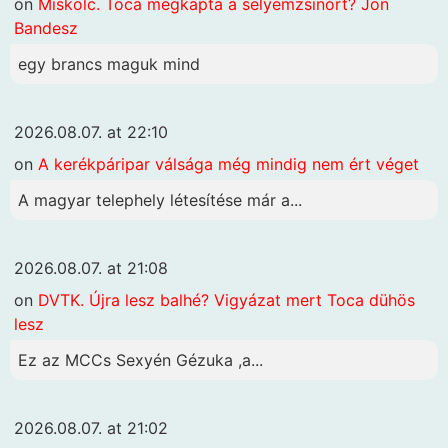
on
Miskolc. Toca megkapta a selyemzsinórt? Jön
Bandesz
egy brancs maguk mind
2026.08.07. at 22:10
on
A kerékpáripar válsága még mindig nem ért véget
A magyar telephely létesítése már a...
2026.08.07. at 21:08
on
DVTK. Újra lesz balhé? Vigyázat mert Toca dühös
lesz
Ez az MCCs Sexyén Gézuka ,a...
2026.08.07. at 21:02