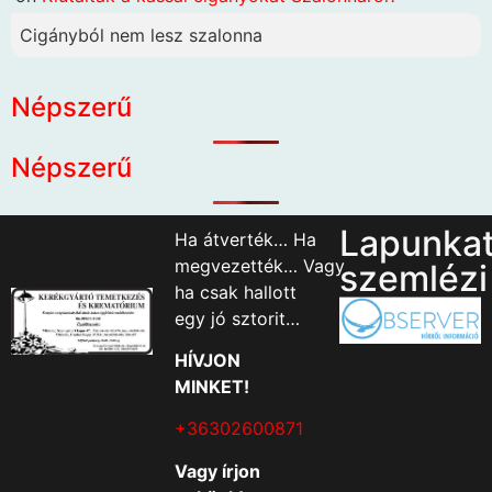
Cigányból nem lesz szalonna
Népszerű
Népszerű
Lapunka
Ha átverték… Ha
megvezették… Vagy
szemlézi
ha csak hallott
egy jó sztorit…
HÍVJON
MINKET!
+36302600871
Vagy írjon