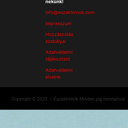
nekünk!
info@eszakhirnok.com
Impresszum
Hozzászólás
szabályai
Adatvédelmi
tájékoztató
Adatvédelmi
elveink
Copyright © 2020. – Északhírnök Minden jog fenntartva!