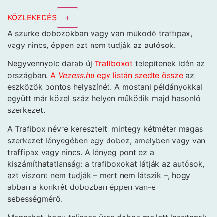
KÖZLEKEDÉS
+
A szürke dobozokban vagy van működő traffipax,
vagy nincs, éppen ezt nem tudják az autósok.
Negyvennyolc darab új
Trafiboxot
telepítenek idén az
országban.
A
Vezess.hu
egy listán szedte össze
az
eszközök pontos helyszínét. A mostani példányokkal
együtt már közel száz helyen működik majd hasonló
szerkezet.
A Trafibox névre keresztelt, mintegy kétméter magas
szerkezet lényegében egy doboz, amelyben vagy van
traffipax vagy nincs. A lényeg pont ez a
kiszámíthatatlanság: a trafiboxokat látják az autósok,
azt viszont nem tudják – mert nem látszik –, hogy
abban a konkrét dobozban éppen van-e
sebességmérő.
Megeshet, hogy teljesen üres doboz mellett lassítanak,