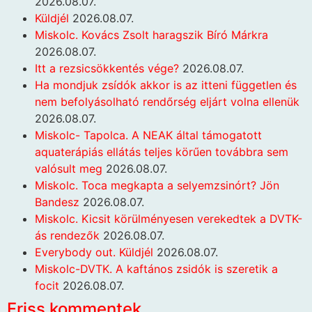
2026.08.07.
Küldjél
2026.08.07.
Miskolc. Kovács Zsolt haragszik Bíró Márkra
2026.08.07.
Itt a rezsicsökkentés vége?
2026.08.07.
Ha mondjuk zsídók akkor is az itteni független és
nem befolyásolható rendőrség eljárt volna ellenük
2026.08.07.
Miskolc- Tapolca. A NEAK által támogatott
aquaterápiás ellátás teljes körűen továbbra sem
valósult meg
2026.08.07.
Miskolc. Toca megkapta a selyemzsinórt? Jön
Bandesz
2026.08.07.
Miskolc. Kicsit körülményesen verekedtek a DVTK-
ás rendezők
2026.08.07.
Everybody out. Küldjél
2026.08.07.
Miskolc-DVTK. A kaftános zsidók is szeretik a
focit
2026.08.07.
Friss kommentek