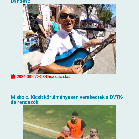
Bandesz
2026-08-07
34 hozzászólás
Miskolc. Kicsit körülményesen verekedtek a DVTK-
ás rendezők