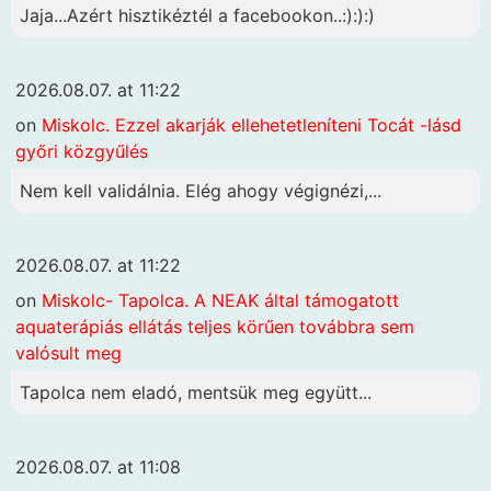
Jaja...Azért hisztikéztél a facebookon..:):):)
2026.08.07. at 11:22
on
Miskolc. Ezzel akarják ellehetetleníteni Tocát -lásd
győri közgyűlés
Nem kell validálnia. Elég ahogy végignézi,...
2026.08.07. at 11:22
on
Miskolc- Tapolca. A NEAK által támogatott
aquaterápiás ellátás teljes körűen továbbra sem
valósult meg
Tapolca nem eladó, mentsük meg együtt...
2026.08.07. at 11:08