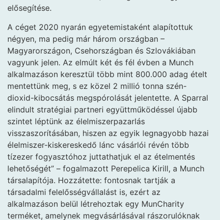
elősegítése.
A céget 2020 nyarán egyetemistaként alapítottuk
négyen, ma pedig már három országban –
Magyarországon, Csehországban és Szlovákiában
vagyunk jelen. Az elmúlt két és fél évben a Munch
alkalmazáson keresztül több mint 800.000 adag ételt
mentettünk meg, s ez közel 2 millió tonna szén-
dioxid-kibocsátás megspórolását jelentette. A Sparral
elindult stratégiai partneri együttműködéssel újabb
szintet léptünk az élelmiszerpazarlás
visszaszorításában, hiszen az egyik legnagyobb hazai
élelmiszer-kiskereskedő lánc vásárlói révén több
tízezer fogyasztóhoz juttathatjuk el az ételmentés
lehetőségét” – fogalmazott Perepelica Kirill, a Munch
társalapítója. Hozzátette: fontosnak tartják a
társadalmi felelősségvállalást is, ezért az
alkalmazáson belül létrehoztak egy MunCharity
terméket, amelynek megvásárlásával rászorulóknak