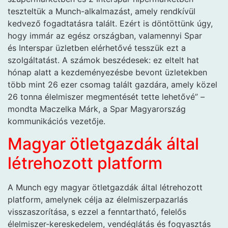
teszteltük a Munch-alkalmazást, amely rendkívül
kedvező fogadtatásra talált. Ezért is döntöttünk úgy,
hogy immár az egész országban, valamennyi Spar
és Interspar üzletben elérhetővé tesszük ezt a
szolgáltatást. A számok beszédesek: ez eltelt hat
hónap alatt a kezdeményezésbe bevont üzletekben
több mint 26 ezer csomag talált gazdára, amely közel
26 tonna élelmiszer megmentését tette lehetővé” –
mondta Maczelka Márk, a Spar Magyarország
kommunikációs vezetője.
Magyar ötletgazdák által
létrehozott platform
A Munch egy magyar ötletgazdák által létrehozott
platform, amelynek célja az élelmiszerpazarlás
visszaszorítása, s ezzel a fenntartható, felelős
élelmiszer-kereskedelem, vendéglátás és fogyasztás