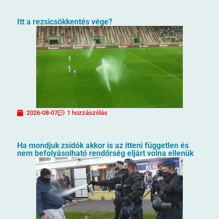
Itt a rezsicsökkentés vége?
2026-08-07
1 hozzászólás
Ha mondjuk zsídók akkor is az itteni független és
nem befolyásolható rendőrség eljárt volna ellenük