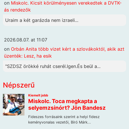
on
Miskolc. Kicsit körülményesen verekedtek a DVTK-
ás rendezők
Uraim a két garázda nem izraeli...
2026.08.07. at 11:07
on
Orbán Anita több vizet kért a szlovákoktól, akik azt
üzenték: Lesz, ha esik
"SZDSZ örökké ruhát cserél.Igen.És beül a...
Népszerű