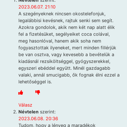
2023.06.07. 21:10
A szegényeknek nincsen okostelefonjuk,
legalábbisi kevésnek, rajtuk senki sem segít.
Azokra gondolok, akik nem két nap alatt élik
fel a fizetésüket, segélyeiket coca colával,
meg hasonlóval, hanem akik soha nem
fogyasztottak ilyeneket, mert minden fillérjük
be van osztva, vagy kevesebb a bevételük a
kiadásnál rezsiköltséggel, gyógyszerekkel,
egyszeri ebéddel együtt. Minél gazdagabb
valaki, annál smucigabb, ők fognak élni ezzel a
lehetőséggel is.
Válasz
Névtelen
szerint:
2023.06.08. 20:36
Tudom, hogy a lényeg a maradékok