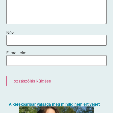
Név
E-mail cím
A kerékpáripar válsága még mindig nem ért véget