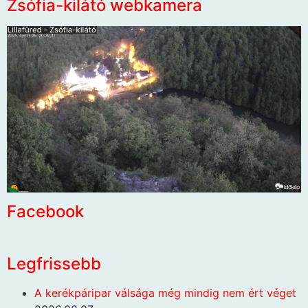
Zsófia-kilátó webkamera
Facebook
Legfrissebb
A kerékpáripar válsága még mindig nem ért véget