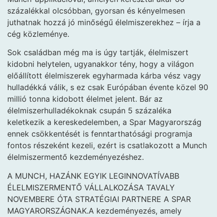
százalékkal olcsóbban, gyorsan és kényelmesen
juthatnak hozzá jó minőségű élelmiszerekhez – írja a
cég közleménye.
Sok családban még ma is úgy tartják, élelmiszert
kidobni helytelen, ugyanakkor tény, hogy a világon
előállított élelmiszerek egyharmada kárba vész vagy
hulladékká válik, s ez csak Európában évente közel 90
millió tonna kidobott élelmet jelent. Bár az
élelmiszerhulladékoknak csupán 5 százaléka
keletkezik a kereskedelemben, a Spar Magyarország
ennek csökkentését is fenntarthatósági programja
fontos részeként kezeli, ezért is csatlakozott a Munch
élelmiszermentő kezdeményezéshez.
A MUNCH, HAZÁNK EGYIK LEGINNOVATÍVABB
ÉLELMISZERMENTŐ VÁLLALKOZÁSA TAVALY
NOVEMBERE ÓTA STRATÉGIAI PARTNERE A SPAR
MAGYARORSZÁGNAK.
A kezdeményezés, amely