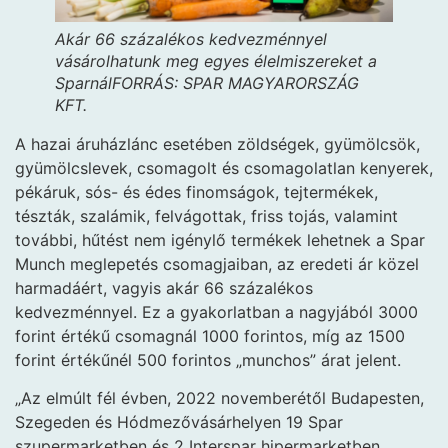
Akár 66 százalékos kedvezménnyel
vásárolhatunk meg egyes élelmiszereket a
Sparnál
FORRÁS: SPAR MAGYARORSZÁG
KFT.
A hazai áruházlánc esetében zöldségek, gyümölcsök,
gyümölcslevek, csomagolt és csomagolatlan kenyerek,
pékáruk, sós- és édes finomságok, tejtermékek,
tészták, szalámik, felvágottak, friss tojás, valamint
további, hűtést nem igénylő termékek lehetnek a Spar
Munch meglepetés csomagjaiban, az eredeti ár közel
harmadáért, vagyis akár 66 százalékos
kedvezménnyel. Ez a gyakorlatban a nagyjából 3000
forint értékű csomagnál 1000 forintos, míg az 1500
forint értékűnél 500 forintos „munchos” árat jelent.
„Az elmúlt fél évben, 2022 novemberétől Budapesten,
Szegeden és Hódmezővásárhelyen 19 Spar
szupermarketben és 2 Interspar hipermarketben