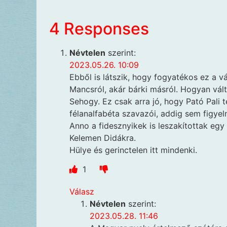
4 Responses
Névtelen
szerint:
2023.05.26. 10:09
Ebből is látszik, hogy fogyatékos ez a vá
Mancsról, akár bárki másról. Hogyan vált
Sehogy. Ez csak arra jó, hogy Pató Pali 
félanalfabéta szavazói, addig sem figyel
Anno a fidesznyikek is leszakítottak eg
Kelemen Didákra.
Hülye és gerinctelen itt mindenki.
1
Válasz
Névtelen
szerint:
2023.05.28. 11:46