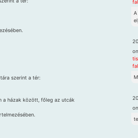
erint a tér:
fa
A
el
mezésében.
20
o
ti
fa
M
ára szerint a tér:
20
n a házak között, főleg az utcák
o
rtelmezésében.
t