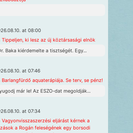
26.08.10. at 08:00
n
Tippeljen, ki lesz az új köztársasági elnök
Dr. Baka kiérdemelte a tisztségét. Egy...
26.08.10. at 07:46
n
Barlangfürdő aquaterápiája. Se terv, se pénz!
yugodj már le! Az ESZO-dat megoldják...
26.08.10. at 07:34
n
Vagyonvisszaszerzési eljárást kérnek a
szások a Rogán feleségének egy borsodi