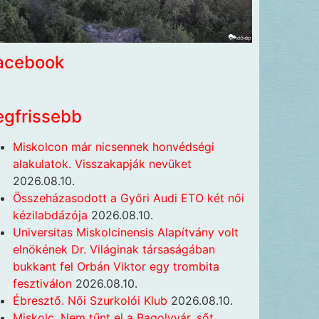
acebook
egfrissebb
Miskolcon már nicsennek honvédségi
alakulatok. Visszakapják nevüket
2026.08.10.
Összeházasodott a Győri Audi ETO két női
kézilabdázója
2026.08.10.
Universitas Miskolcinensis Alapítvány volt
elnökének Dr. Világinak társaságában
bukkant fel Orbán Viktor egy trombita
fesztiválon
2026.08.10.
Ébresztő. Női Szurkolói Klub
2026.08.10.
Miskolc. Nem tűnt el a Bagolyvár, sőt