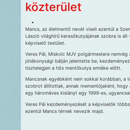
közterület
Mancs, az életmentő nevét viseli ezentúl a Szem
László világhírű keresőkutyájának szobra is áll 
képviselő testület.
Veres Pál, Miskolc MJV polgármestere nemrég a
jótékonysági bálján jelentette be, kezdeményezn
tisztelegjen a hős mentőkutya emléke előtt.
Mancsnak egyébként nem sokkal korábban, a tö
szobrot állítottak, annak mementójaként, hogy 
egy hároméves kislányt egy 1999-es, ugyancsak
Veres Pál kezdeményezését a képviselők többsé
ezentúl Mancs térnek nevezik majd.