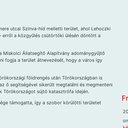
ere utcai Szinva-híd melletti terület, ahol Lehoczki
– erről a közgyűlés csütörtöki ülésén döntött a
 Miskolci Állatsegítő Alapítvány adománygyűjtő
i fogja a terület átnevezését, hogy a város így
rökországi földrengés után Törökországban is
az ő segítségével sikerült megtalálni és megmenteni
 Törökországot sújtó katasztrófa idején.
F
ge támogatta, így a szobor körülötti területet
20
o
ké