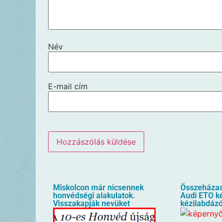
Név
E-mail cím
Miskolcon már nicsennek
Összeházas
honvédségi alakulatok.
Audi ETO ké
Visszakapják nevüket
kézilabdáz