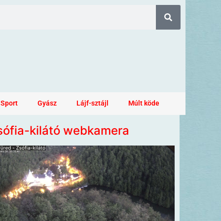
Sport
Gyász
Lájf-sztájl
Múlt köde
sófia-kilátó webkamera