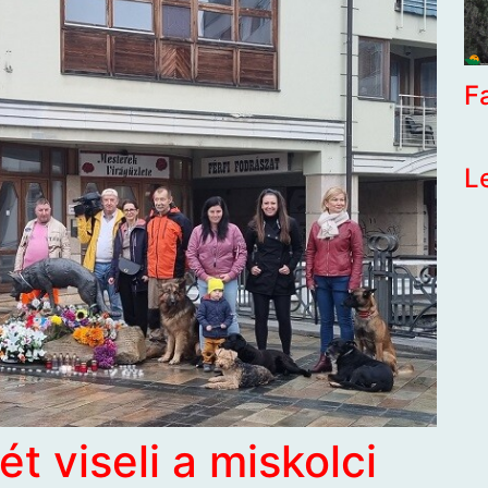
F
L
t viseli a miskolci