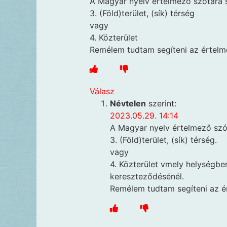
A Magyar nyelv értelmező szótára sz
3. (Föld)terület, (sík) térség
vagy
4. Közterület
Remélem tudtam segíteni az értel
Válasz
Névtelen
szerint:
2023.05.29. 14:14
A Magyar nyelv értelmező szót
3. (Föld)terület, (sík) térség.
vagy
4. Közterület vmely helységbe
kereszteződésénél.
Remélem tudtam segíteni az é