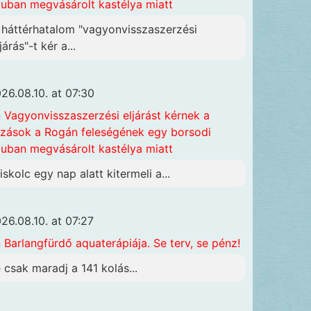
luban megvásárolt kastélya miatt
 háttérhatalom "vagyonvisszaszerzési
járás"-t kér a...
26.08.10. at 07:30
n
Vagyonvisszaszerzési eljárást kérnek a
szások a Rogán feleségének egy borsodi
luban megvásárolt kastélya miatt
iskolc egy nap alatt kitermeli a...
26.08.10. at 07:27
n
Barlangfürdő aquaterápiája. Se terv, se pénz!
e csak maradj a 141 kolás...