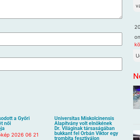
v
20
o
k
U
N
odott a Győri
Universitas Miskolcinensis
t női
Alapítvány volt elnökének
ója
Dr. Világinak társaságában
bukkant fel Orbán Viktor egy
trombita fesztiválon