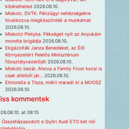
kibérelheted
2026.08.10.
Miskolc. DVTK. Pénzügyi nehézségekre
hivatkozva megköszönték a munkámat
2026.08.10.
Miskolci Pletyka. Pékséget nyit az Anyukám
mondta brigádja
2026.08.10.
Ekgázolták Janza Benedeket, az Élő
Környezetért Felelős Minisztérium
főosztályvezetőjét
2026.08.10.
Miskolc bezár. Ahova a Family Frost kocsi is
csak alibiből jár…
2026.08.10.
Elmondta a Tisza, miért maradt ki a MÚOSZ
2026.08.10.
riss kommentek
26.08.10. at 08:15
n
Összeházasodott a Győri Audi ETO két női
zilabdázója