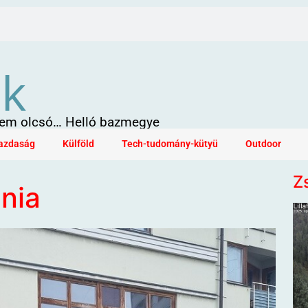
ök
 sem olcsó… Helló bazmegye
azdaság
Külföld
Tech-tudomány-kütyü
Outdoor
Z
nia