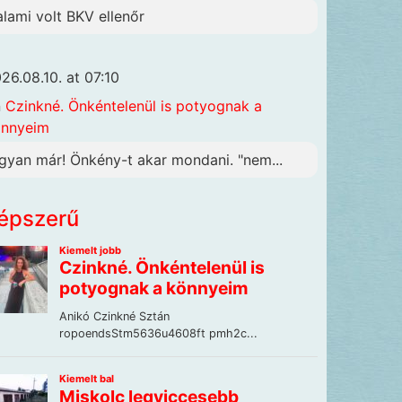
alami volt BKV ellenőr
26.08.10. at 07:10
n
Czinkné. Önkéntelenül is potyognak a
önnyeim
gyan már! Önkény-t akar mondani. "nem...
épszerű