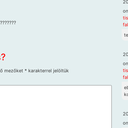
20
o
ti
???????
fa
t
20
s?
o
ti
ző mezőket
*
karakterrel jelöltük
fa
e
k
20
o