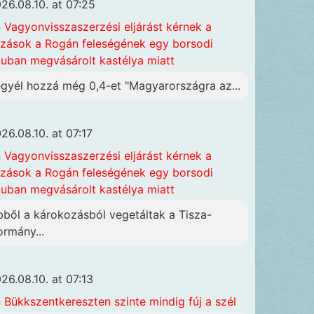
26.08.10. at 07:25
n
Vagyonvisszaszerzési eljárást kérnek a
szások a Rogán feleségének egy borsodi
luban megvásárolt kastélya miatt
egyél hozzá még 0,4-et "Magyarországra az...
26.08.10. at 07:17
n
Vagyonvisszaszerzési eljárást kérnek a
szások a Rogán feleségének egy borsodi
luban megvásárolt kastélya miatt
bből a károkozásból vegetáltak a Tisza-
ormány...
26.08.10. at 07:13
n
Bükkszentkereszten szinte mindig fúj a szél