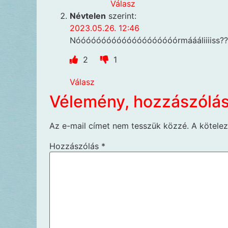
Válasz
Névtelen
szerint:
2023.05.26. 12:46
Nóóóóóóóóóóóóóóóóóóóórmáááliiiiss??
2
1
Válasz
Vélemény, hozzászólá
Az e-mail címet nem tesszük közzé.
A kötele
Hozzászólás
*