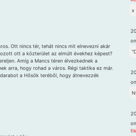
x
20
o
ros. Ott nincs tér, tehát nincs mit elnevezni akár
"
ozott ott a közterület az elmúlt évekhez képest?
tereljen. Amíg a Mancs téren élvezkednek a
nek arra, hogy rohad a város. Régi taktika ez már.
20
y darabot a Hősök teréből, hogy átnevezzék
o
N
20
o
ti