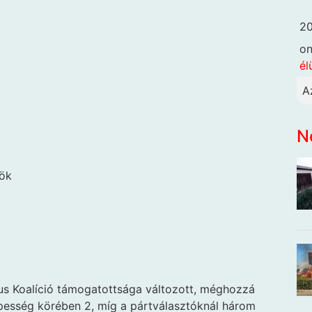
20
o
él
A
N
nök
us Koalíció támogatottsága változott, méghozzá
népesség körében 2, míg a pártválasztóknál három