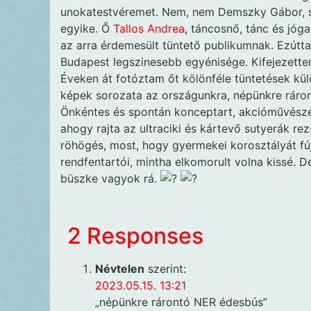
unokatestvéremet. Nem, nem Demszky Gábor, s
egyike. Ő
Tallos Andrea
, táncosnő, tánc és jóg
az arra érdemesült tüntető publikumnak. Ezútta
Budapest legszinesebb egyénisége. Kifejezette
Éveken át fotóztam őt kölönféle tüntetések külö
képek sorozata az országunkra, népünkre ráront
Önkéntes és spontán konceptart, akcióművészet
ahogy rajta az ultraciki és kártevő sutyerák r
röhögés, most, hogy gyermekei korosztályát fúj
rendfentartói, mintha elkomorult volna kissé. De
büszke vagyok rá.
2 Responses
Névtelen
szerint:
2023.05.15. 13:21
„népünkre rárontó NER édesbús”