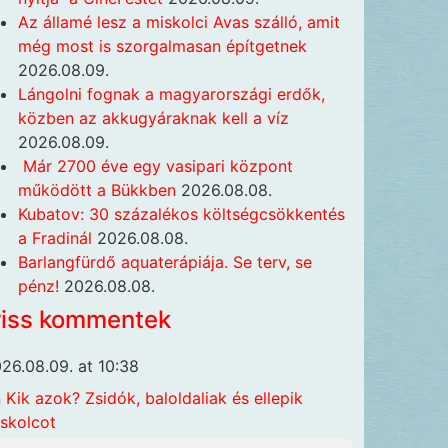
Az államé lesz a miskolci Avas szálló, amit
még most is szorgalmasan építgetnek
2026.08.09.
Lángolni fognak a magyarországi erdők,
közben az akkugyáraknak kell a víz
2026.08.09.
Már 2700 éve egy vasipari központ
működött a Bükkben
2026.08.08.
Kubatov: 30 százalékos költségcsökkentés
a Fradinál
2026.08.08.
Barlangfürdő aquaterápiája. Se terv, se
pénz!
2026.08.08.
riss kommentek
26.08.09. at 10:38
n
Kik azok? Zsidók, baloldaliak és ellepik
skolcot