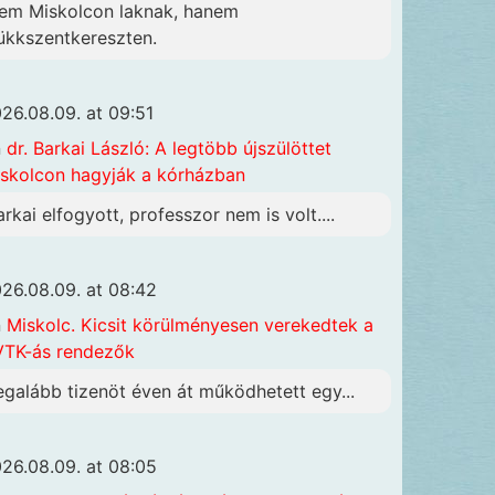
em Miskolcon laknak, hanem
ükkszentkereszten.
26.08.09. at 09:51
n
dr. Barkai László: A legtöbb újszülöttet
skolcon hagyják a kórházban
arkai elfogyott, professzor nem is volt....
26.08.09. at 08:42
n
Miskolc. Kicsit körülményesen verekedtek a
TK-ás rendezők
egalább tizenöt éven át működhetett egy...
26.08.09. at 08:05