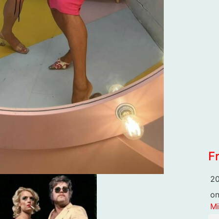
F
20
o
Mi