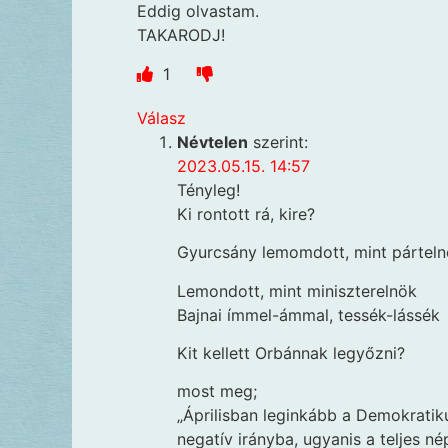
Eddig olvastam.
TAKARODJ!
1
Válasz
Névtelen
szerint:
2023.05.15. 14:57
Tényleg!
Ki rontott rá, kire?
Gyurcsány lemomdott, mint pártel
Lemondott, mint miniszterelnök
Bajnai ímmel-ámmal, tessék-lássék
Kit kellett Orbánnak legyőzni?
most meg;
„Áprilisban leginkább a Demokratik
negatív irányba, ugyanis a teljes 