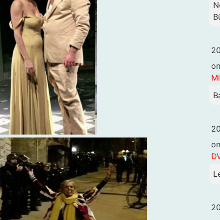
N
B
20
o
Mi
B
20
o
DV
L
20