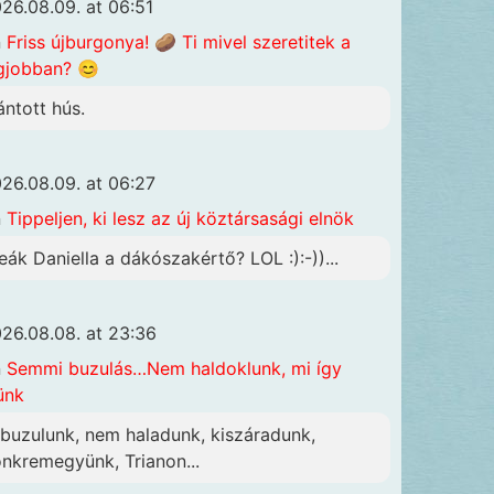
26.08.09. at 06:51
n
Friss újburgonya! 🥔 Ti mivel szeretitek a
gjobban? 😊
ántott hús.
26.08.09. at 06:27
n
Tippeljen, ki lesz az új köztársasági elnök
eák Daniella a dákószakértő? LOL :):-))...
26.08.08. at 23:36
n
Semmi buzulás…Nem haldoklunk, mi így
ünk
lbuzulunk, nem haladunk, kiszáradunk,
önkremegyünk, Trianon...