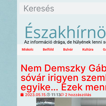
Északhírn
Az információ drága, de hülyének lenni
Miskolc
Belföld
Bulvár
Kultúra
G
Nem Demszky Gábo
sóvár irigyen szem
egyike… Ezek men
2023.05.15.
11:13
2 hozzászólás