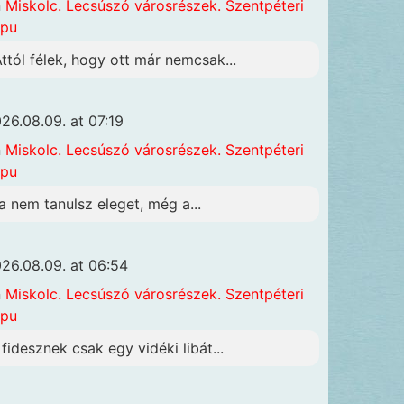
n
Miskolc. Lecsúszó városrészek. Szentpéteri
apu
Attól félek, hogy ott már nemcsak...
26.08.09. at 07:19
n
Miskolc. Lecsúszó városrészek. Szentpéteri
apu
a nem tanulsz eleget, még a...
26.08.09. at 06:54
n
Miskolc. Lecsúszó városrészek. Szentpéteri
apu
 fidesznek csak egy vidéki libát...