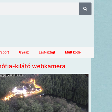
Sport
Gyász
Lájf-sztájl
Múlt köde
sófia-kilátó webkamera