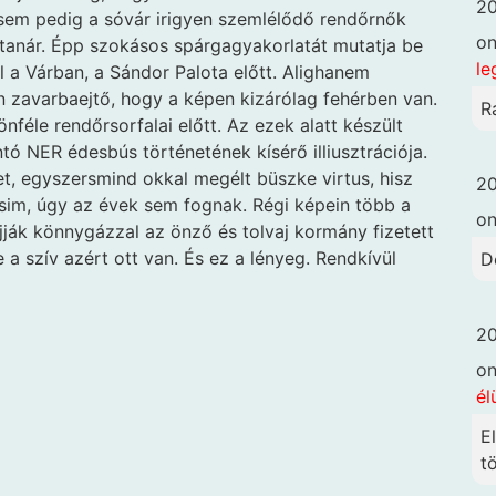
20
em pedig a sóvár irigyen szemlélődő rendőrnők
o
atanár. Épp szokásos spárgagyakorlatát mutatja be
le
l a Várban, a Sándor Palota előtt. Alighanem
n zavarbaejtő, hogy a képen kizárólag fehérben van.
R
nféle rendőrsorfalai előtt. Az ezek alatt készült
ó NER édesbús történetének kísérő illiusztrációja.
, egyszersmind okkal megélt büszke virtus, hisz
20
ezsim, úgy az évek sem fognak. Régi képein több a
o
ják könnygázzal az önző és tolvaj kormány fizetett
 a szív azért ott van. És ez a lényeg. Rendkívül
D
20
o
él
E
t