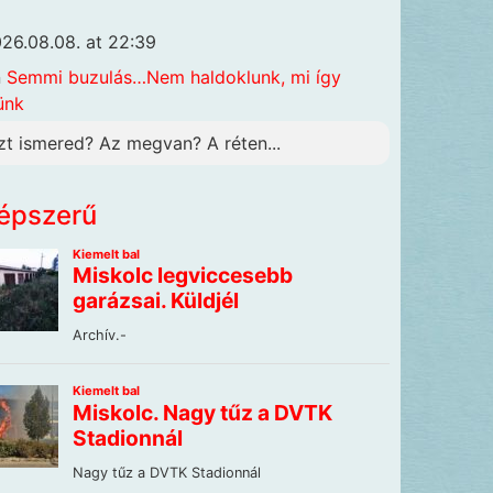
26.08.08. at 22:39
n
Semmi buzulás…Nem haldoklunk, mi így
ünk
zt ismered? Az megvan? A réten...
épszerű