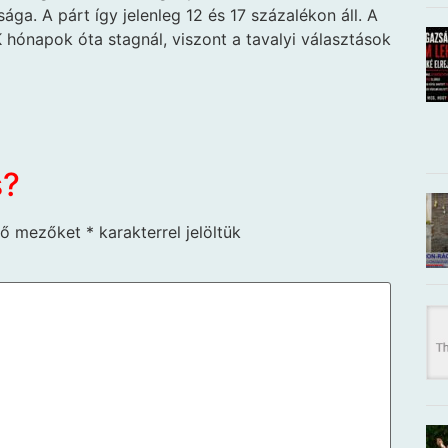
ága. A párt így jelenleg 12 és 17 százalékon áll. A
 hónapok óta stagnál, viszont a tavalyi választások
s?
ző mezőket
*
karakterrel jelöltük