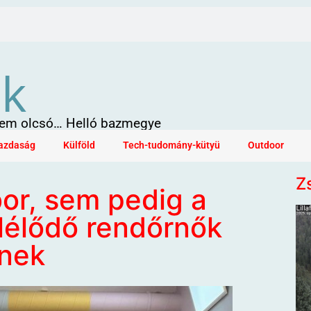
ök
 sem olcsó… Helló bazmegye
azdaság
Külföld
Tech-tudomány-kütyü
Outdoor
Z
r, sem pedig a
lélődő rendőrnők
nek