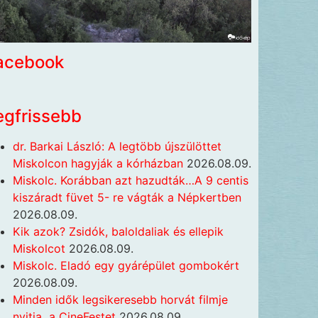
acebook
egfrissebb
dr. Barkai László: A legtöbb újszülöttet
Miskolcon hagyják a kórházban
2026.08.09.
Miskolc. Korábban azt hazudták…A 9 centis
kiszáradt füvet 5- re vágták a Népkertben
2026.08.09.
Kik azok? Zsidók, baloldaliak és ellepik
Miskolcot
2026.08.09.
Miskolc. Eladó egy gyárépület gombokért
2026.08.09.
Minden idők legsikeresebb horvát filmje
nyitja a CineFestet
2026.08.09.