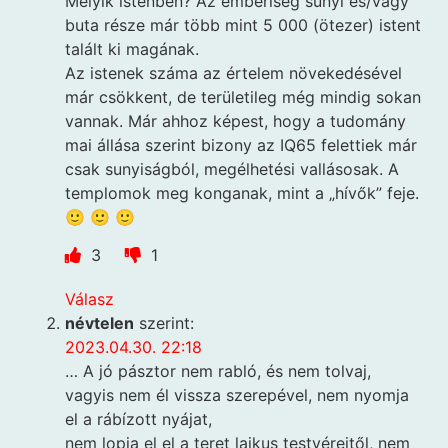
Melyik istenben? Az emberiség sunyi és/vagy
buta része már több mint 5 000 (ötezer) istent
talált ki magának.
Az istenek száma az értelem növekedésével
már csökkent, de területileg még mindig sokan
vannak. Már ahhoz képest, hogy a tudomány
mai állása szerint bizony az IQ65 felettiek már
csak sunyiságból, megélhetési vallásosak. A
templomok meg konganak, mint a „hívők” feje.
🙂 🙂 🙂
3
1
Válasz
névtelen
szerint:
2023.04.30. 22:18
… A jó pásztor nem rabló, és nem tolvaj,
vagyis nem él vissza szerepével, nem nyomja
el a rábízott nyájat,
nem lopja el el a teret laikus testvéreitől, nem