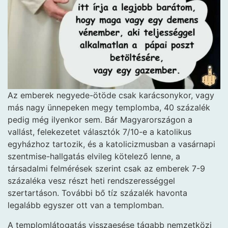
Az emberek negyede-ötöde csak karácsonykor, vagy
más nagy ünnepeken megy templomba, 40 százalék
pedig még ilyenkor sem. Bár Magyarországon a
vallást, felekezetet választók 7/10-e a katolikus
egyházhoz tartozik, és a katolicizmusban a vasárnapi
szentmise-hallgatás elvileg kötelező lenne, a
társadalmi felmérések szerint csak az emberek 7-9
százaléka vesz részt heti rendszerességgel
szertartáson. További bő tíz százalék havonta
legalább egyszer ott van a templomban.
A templomlátogatás visszaesése tágabb nemzetközi