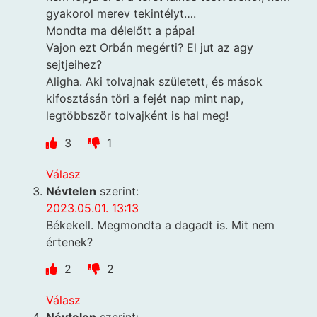
gyakorol merev tekintélyt….
Mondta ma délelőtt a pápa!
Vajon ezt Orbán megérti? El jut az agy
sejtjeihez?
Aligha. Aki tolvajnak született, és mások
kifosztásán töri a fejét nap mint nap,
legtöbbször tolvajként is hal meg!
3
1
Válasz
Névtelen
szerint:
2023.05.01. 13:13
Békekell. Megmondta a dagadt is. Mit nem
értenek?
2
2
Válasz