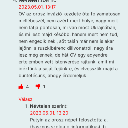
Névtelen
szerint:
2023.05.01. 13:17
OV az orosz invázió kezdete óta folyamatosan
mellébeszél, nem azért mert hülye, vagy mert
nem látja pontosan, mi van most Ukrajnában,
és mi lesz majd később, hanem mert nem tud,
nem engedik neki, sőt talán már nem is akar
lejönni a ruszkibérenc dilivonatról. nagy ára
lesz még ennek, de hát OV egy adyendrei
értelemben vett istenverése rajtunk, amit mi
idéztünk a saját fejünkre, és elvesszük majd a
büntetésünk, ahogy érdemeljük
4
1
Válasz
Névtelen
szerint:
2023.05.01. 13:20
Putyin az orosz népet felosztotta a.
(hasznos szolga pl:informatikus), b.