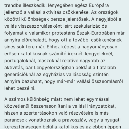
trendbe illeszkedik: lényegében egész Európára
jellemző a vallási aktivitás csökkenése. Az országok
közötti különbségek persze jelentősek. A nagyjából a
vallás visszaszorulásaként leírt szekularizációs
folyamat a valamikor protestáns Észak-Európában már
annyira előrehaladt, hogy ott a további csökkenésnek
sincs sok tere már. Ehhez képest a hagyományosan
erősen katolikusnak számító íreknél, lengyeleknél,
portugáloknál, olaszoknál relatíve nagyobb az
aktivitás, bár Lengyelországban például a fiatalabb
generációknál az egyházias vallásosság szintén
annyira bezuhant, hogy már-már vallási összeomlásról
lehet beszélni.
A számos különbség miatt nem lehet egymással
közvetlenül összehasonlítani a vallási irányzatokat,
hiszen a szertartásokon való részvételre is más
parancsok vonatkoznak a pravoszláv, vagy a nyugati
kereszténységen belül a katolikus és az ebben éppen