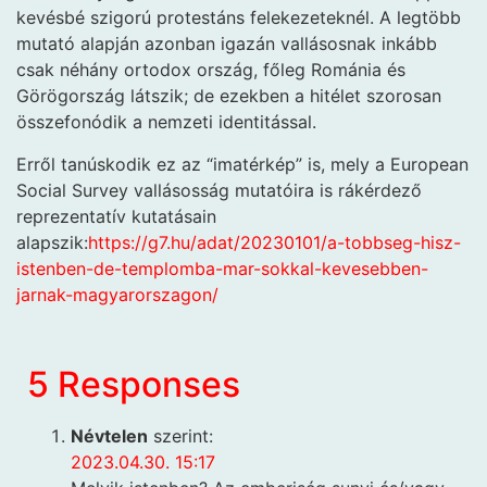
kevésbé szigorú protestáns felekezeteknél. A legtöbb
mutató alapján azonban igazán vallásosnak inkább
csak néhány ortodox ország, főleg Románia és
Görögország látszik; de ezekben a hitélet szorosan
összefonódik a nemzeti identitással.
Erről tanúskodik ez az “imatérkép” is, mely a European
Social Survey vallásosság mutatóira is rákérdező
reprezentatív kutatásain
alapszik:
https://g7.hu/adat/20230101/a-tobbseg-hisz-
istenben-de-templomba-mar-sokkal-kevesebben-
jarnak-magyarorszagon/
5 Responses
Névtelen
szerint:
2023.04.30. 15:17