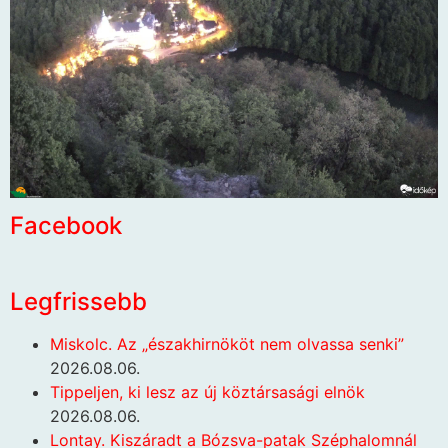
Facebook
Legfrissebb
Miskolc. Az „északhirnököt nem olvassa senki”
2026.08.06.
Tippeljen, ki lesz az új köztársasági elnök
2026.08.06.
Lontay. Kiszáradt a Bózsva-patak Széphalomnál