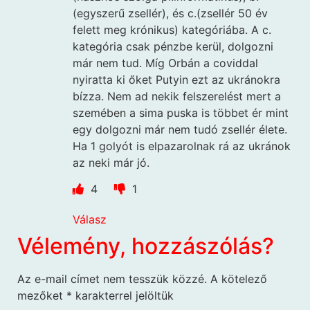
(egyszerű zsellér), és c.(zsellér 50 év
felett meg krónikus) kategóriába. A c.
kategória csak pénzbe kerül, dolgozni
már nem tud. Míg Orbán a coviddal
nyiratta ki őket Putyin ezt az ukránokra
bízza. Nem ad nekik felszerelést mert a
szemében a sima puska is többet ér mint
egy dolgozni már nem tudó zsellér élete.
Ha 1 golyót is elpazarolnak rá az ukránok
az neki már jó.
4
1
Válasz
Vélemény, hozzászólás?
Az e-mail címet nem tesszük közzé.
A kötelező
mezőket
*
karakterrel jelöltük