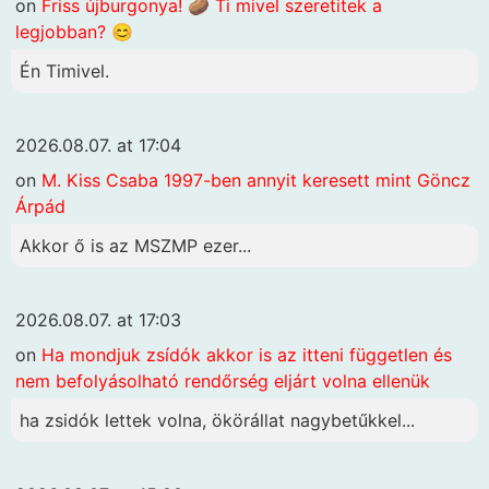
on
Friss újburgonya! 🥔 Ti mivel szeretitek a
legjobban? 😊
Én Timivel.
2026.08.07. at 17:04
on
M. Kiss Csaba 1997-ben annyit keresett mint Göncz
Árpád
Akkor ő is az MSZMP ezer...
2026.08.07. at 17:03
on
Ha mondjuk zsídók akkor is az itteni független és
nem befolyásolható rendőrség eljárt volna ellenük
ha zsidók lettek volna, ökörállat nagybetűkkel...