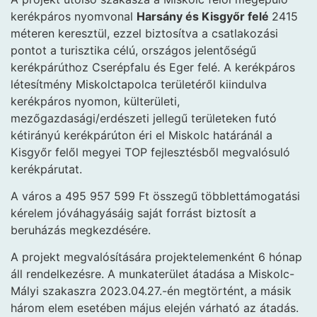
kerékpáros nyomvonal
Harsány és Kisgyőr felé
2415
méteren keresztül, ezzel biztosítva a csatlakozási
pontot a turisztika célú, országos jelentőségű
kerékpárúthoz Cserépfalu és Eger felé. A kerékpáros
létesítmény Miskolctapolca területéről kiindulva
kerékpáros nyomon, külterületi,
mezőgazdasági/erdészeti jellegű területeken futó
kétirányú kerékpárúton éri el Miskolc határánál a
Kisgyőr felől megyei TOP fejlesztésből megvalósuló
kerékpárutat.
A város a 495 957 599 Ft összegű többlettámogatási
kérelem jóváhagyásáig saját forrást biztosít a
beruházás megkezdésére.
A projekt megvalósítására projektelemenként 6 hónap
áll rendelkezésre. A munkaterület átadása a Miskolc-
Mályi szakaszra 2023.04.27.-én megtörtént, a másik
három elem esetében május elején várható az átadás.