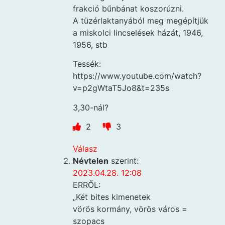
frakció bűnbánat koszorúzni.
A tüzérlaktanyából meg megépítjük
a miskolci lincselések házát, 1946,
1956, stb
Tessék:
https://www.youtube.com/watch?
v=p2gWtaT5Jo8&t=235s
3,30-nál?
2
3
Válasz
Névtelen
szerint:
2023.04.28. 12:08
ERRŐL:
„Két bites kimenetek
vörös kormány, vörös város =
szopacs