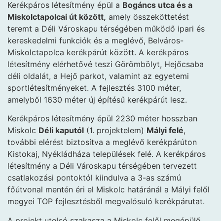
Kerékpáros létesítmény épül a
Bogáncs utca és a
Miskolctapolcai út között,
amely összeköttetést
teremt a Déli Városkapu térségében működő ipari és
kereskedelmi funkciók és a meglévő, Belváros-
Miskolctapolca kerékpárút között. A kerékpáros
létesítmény elérhetővé teszi Görömbölyt, Hejőcsaba
déli oldalát, a Hejő parkot, valamint az egyetemi
sportlétesítményeket. A fejlesztés 3100 méter,
amelyből 1630 méter új építésű kerékpárút lesz.
Kerékpáros létesítmény épül 2230 méter hosszban
Miskolc
Déli kaputól
(1. projektelem)
Mályi felé
,
további elérést biztosítva a meglévő kerékpárúton
Kistokaj, Nyékládháza települések felé. A kerékpáros
létesítmény a Déli Városkapu térségében tervezett
csatlakozási pontoktól kiindulva a 3-as számú
főútvonal mentén éri el Miskolc határánál a Mályi felől
megyei TOP fejlesztésből megvalósuló kerékpárutat.
A projekt utolsó szakasza a Miskolc felől megépülő