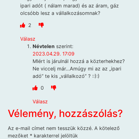
ipari adót ( nálam marad) és az áram, gáz
olcsóbb lesz a vállalkozásomnak?
2
Válasz
Névtelen
szerint:
2023.04.29. 17:09
MIért is járulnál hozzá a közterhekhez?
Ne viccelj már…Amúgy mi az az „ipari
adó” te kis „vállalkozó” ? ::):)
0
Válasz
Vélemény, hozzászólás?
Az e-mail címet nem tesszük közzé.
A kötelező
mezőket
*
karakterrel jelöltük