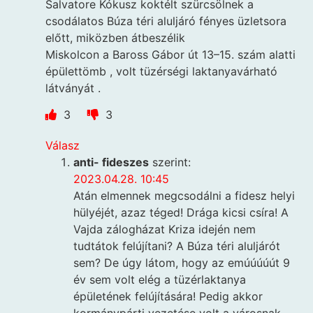
Salvatore Kókusz koktélt szürcsölnek a
csodálatos Búza téri aluljáró fényes üzletsora
előtt, miközben átbeszélik
Miskolcon a Baross Gábor út 13–15. szám alatti
épülettömb , volt tüzérségi laktanyavárható
látványát .
3
3
Válasz
anti- fideszes
szerint:
2023.04.28. 10:45
Atán elmennek megcsodálni a fidesz helyi
hülyéjét, azaz téged! Drága kicsi csíra! A
Vajda zálogházat Kriza idején nem
tudtátok felújítani? A Búza téri aluljárót
sem? De úgy látom, hogy az emúúúúút 9
év sem volt elég a tüzérlaktanya
épületének felújítására! Pedig akkor