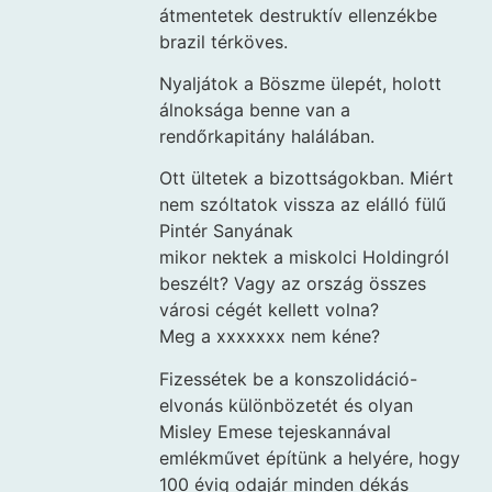
átmentetek destruktív ellenzékbe
brazil térköves.
Nyaljátok a Böszme ülepét, holott
álnoksága benne van a
rendőrkapitány halálában.
Ott ültetek a bizottságokban. Miért
nem szóltatok vissza az elálló fülű
Pintér Sanyának
mikor nektek a miskolci Holdingról
beszélt? Vagy az ország összes
városi cégét kellett volna?
Meg a xxxxxxx nem kéne?
Fizessétek be a konszolidáció-
elvonás különbözetét és olyan
Misley Emese tejeskannával
emlékművet építünk a helyére, hogy
100 évig odajár minden dékás