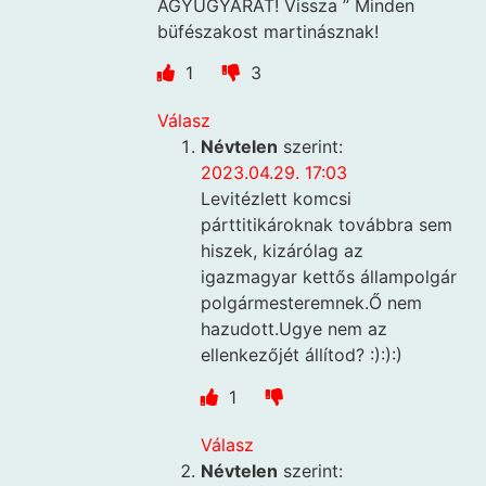
ÁGYÚGYÁRAT! Vissza ” Minden
büfészakost martinásznak!
1
3
Válasz
Névtelen
szerint:
2023.04.29. 17:03
Levitézlett komcsi
párttitikároknak továbbra sem
hiszek, kizárólag az
igazmagyar kettős állampolgár
polgármesteremnek.Ő nem
hazudott.Ugye nem az
ellenkezőjét állítod? :):):)
1
Válasz
Névtelen
szerint: