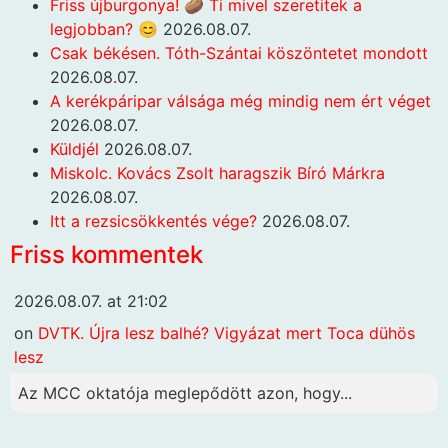
Friss újburgonya! 🥔 Ti mivel szeretitek a
legjobban? 😊
2026.08.07.
Csak békésen. Tóth-Szántai köszöntetet mondott
2026.08.07.
A kerékpáripar válsága még mindig nem ért véget
2026.08.07.
Küldjél
2026.08.07.
Miskolc. Kovács Zsolt haragszik Bíró Márkra
2026.08.07.
Itt a rezsicsökkentés vége?
2026.08.07.
Friss kommentek
2026.08.07. at 21:02
on
DVTK. Újra lesz balhé? Vigyázat mert Toca dühös
lesz
Az MCC oktatója meglepődött azon, hogy...