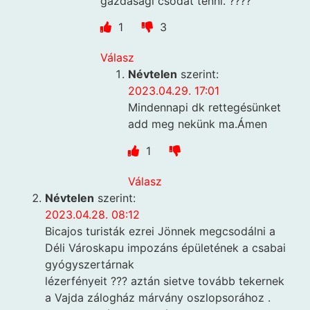
gazdasági csodát tenni. ????
1
3
Válasz
Névtelen
szerint:
2023.04.29. 17:01
Mindennapi dk rettegésünket
add meg nekünk ma.Ámen
1
Válasz
Névtelen
szerint:
2023.04.28. 08:12
Bicajos turisták ezrei Jönnek megcsodálni a
Déli Városkapu impozáns épületének a csabai
gyógyszertárnak
lézerfényeit ??? aztán sietve tovább tekernek
a Vajda zálogház márvány oszlopsorához .