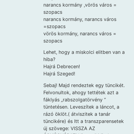
narancs kormány ,vörös város =
szopacs
narancs kormány, narancs város
=szopacs
vörös kormány, narancs város =
szopacs
Lehet, hogy a miskolci elitben van a
hiba?
Hajrá Debrecen!
Hajrá Szeged!
Sebaj! Majd rendeztek egy tüncikét.
Felvonultok, ahogy tettétek azt a
fáklyás „rabszolgatörvény ”
tüntetésen. Leveszítek a láncot, a
rázó öklöt.( átviszitek a tanár
tüncikére) és Itt a transzparensetek
új szövege: VISSZA AZ