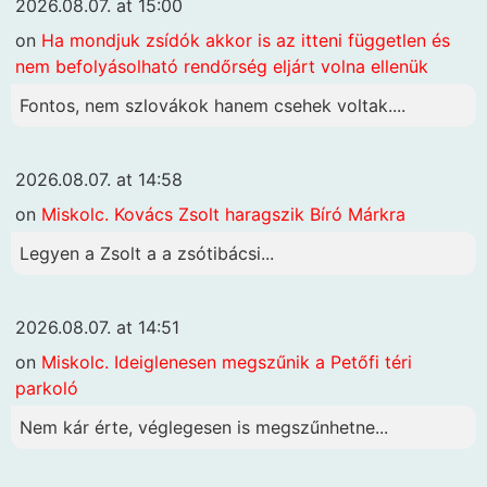
2026.08.07. at 15:00
on
Ha mondjuk zsídók akkor is az itteni független és
nem befolyásolható rendőrség eljárt volna ellenük
Fontos, nem szlovákok hanem csehek voltak....
2026.08.07. at 14:58
on
Miskolc. Kovács Zsolt haragszik Bíró Márkra
Legyen a Zsolt a a zsótibácsi...
2026.08.07. at 14:51
on
Miskolc. Ideiglenesen megszűnik a Petőfi téri
parkoló
Nem kár érte, véglegesen is megszűnhetne...