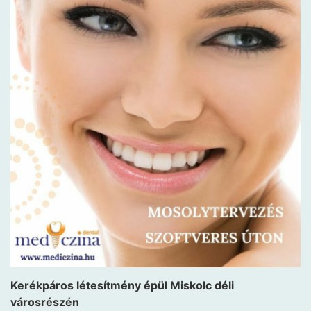
Kerékpáros létesítmény épül Miskolc déli
városrészén