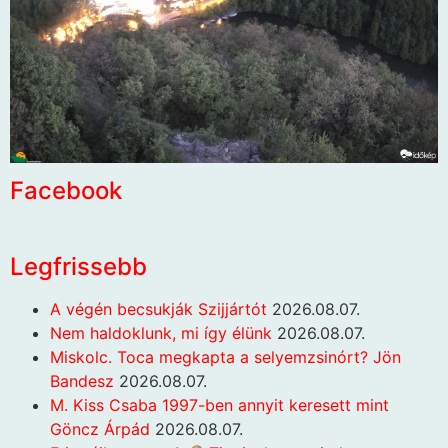
Facebook
Legfrissebb
A végén becsukják Szijjártót
2026.08.07.
Nem haldoklunk, mi így élünk
2026.08.07.
Miskolc. Toca megkapta a selyemzsinórt? Jön
Bandesz
2026.08.07.
M. Kiss Csaba 1997-ben annyit keresett mint
Göncz Árpád
2026.08.07.