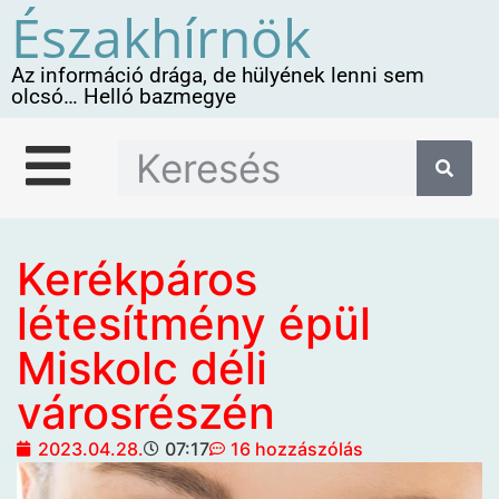
Északhírnök
Az információ drága, de hülyének lenni sem
olcsó… Helló bazmegye
Kerékpáros
létesítmény épül
Miskolc déli
városrészén
2023.04.28.
07:17
16 hozzászólás