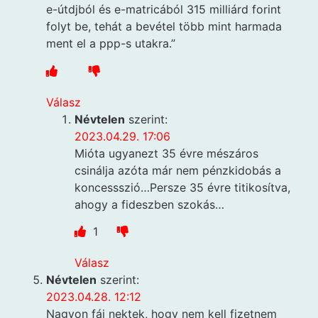
e-útdjból és e-matricából 315 milliárd forint
folyt be, tehát a bevétel több mint harmada
ment el a ppp-s utakra.”
Válasz
Névtelen
szerint:
2023.04.29. 17:06
Mióta ugyanezt 35 évre mészáros
csinálja azóta már nem pénzkidobás a
koncessszió…Persze 35 évre titikosítva,
ahogy a fideszben szokás…
1
Válasz
Névtelen
szerint:
2023.04.28. 12:12
Nagyon fáj nektek, hogy nem kell fizetnem