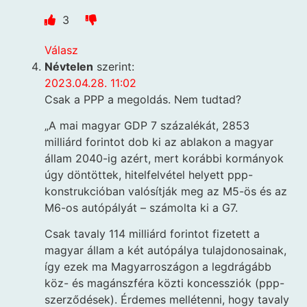
3
Válasz
Névtelen
szerint:
2023.04.28. 11:02
Csak a PPP a megoldás. Nem tudtad?
„A mai magyar GDP 7 százalékát, 2853
milliárd forintot dob ki az ablakon a magyar
állam 2040-ig azért, mert korábbi kormányok
úgy döntöttek, hitelfelvétel helyett ppp-
konstrukcióban valósítják meg az M5-ös és az
M6-os autópályát – számolta ki a G7.
Csak tavaly 114 milliárd forintot fizetett a
magyar állam a két autópálya tulajdonosainak,
így ezek ma Magyarroszágon a legdrágább
köz- és magánszféra közti koncessziók (ppp-
szerződések). Érdemes mellétenni, hogy tavaly