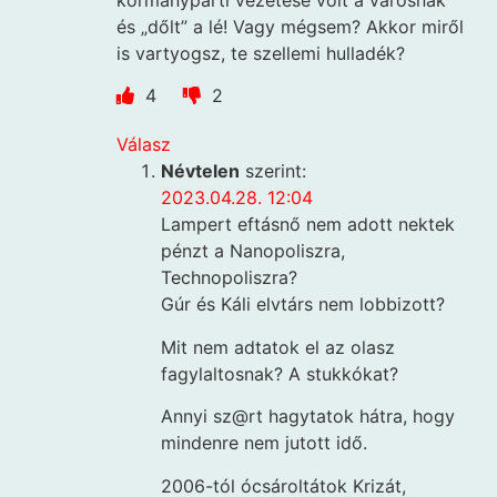
kormánypárti vezetése volt a városnak
és „dőlt” a lé! Vagy mégsem? Akkor miről
is vartyogsz, te szellemi hulladék?
4
2
Válasz
Névtelen
szerint:
2023.04.28. 12:04
Lampert eftásnő nem adott nektek
pénzt a Nanopoliszra,
Technopoliszra?
Gúr és Káli elvtárs nem lobbizott?
Mit nem adtatok el az olasz
fagylaltosnak? A stukkókat?
Annyi sz@rt hagytatok hátra, hogy
mindenre nem jutott idő.
2006-tól ócsároltátok Krizát,