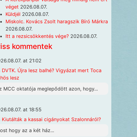
véget
2026.08.07.
Küldjél
2026.08.07.
Miskolc. Kovács Zsolt haragszik Bíró Márkra
2026.08.07.
Itt a rezsicsökkentés vége?
2026.08.07.
riss kommentek
26.08.07. at 21:02
n
DVTK. Újra lesz balhé? Vigyázat mert Toca
hös lesz
z MCC oktatója meglepődött azon, hogy...
26.08.07. at 18:55
n
Kiutálták a kassai cigányokat Szalonnáról?
ost hogy az a két ház...