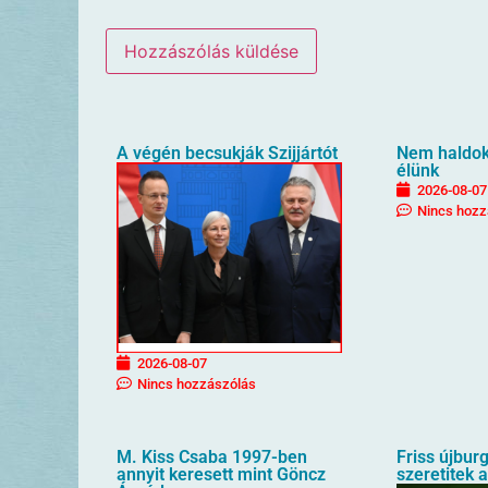
A végén becsukják Szijjártót
Nem haldokl
élünk
2026-08-07
Nincs hozz
2026-08-07
Nincs hozzászólás
M. Kiss Csaba 1997-ben
Friss újbur
annyit keresett mint Göncz
szeretitek 