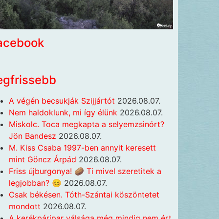
acebook
egfrissebb
A végén becsukják Szijjártót
2026.08.07.
Nem haldoklunk, mi így élünk
2026.08.07.
Miskolc. Toca megkapta a selyemzsinórt?
Jön Bandesz
2026.08.07.
M. Kiss Csaba 1997-ben annyit keresett
mint Göncz Árpád
2026.08.07.
Friss újburgonya! 🥔 Ti mivel szeretitek a
legjobban? 😊
2026.08.07.
Csak békésen. Tóth-Szántai köszöntetet
mondott
2026.08.07.
A kerékpáripar válsága még mindig nem ért