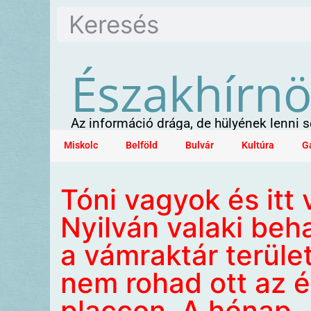
Északhírn
Az információ drága, de hülyének lenni
Miskolc
Belföld
Bulvár
Kultúra
G
Tóni vagyok és itt
Nyilván valaki beh
a vámraktár terület
nem rohad ott az é
placcon. A hónap