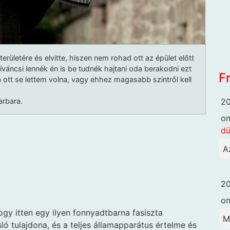
erületére és elvitte, hiszen nem rohad ott az épület előtt
 Kíváncsi lennék én is be tudnék hajtani oda berakodni ezt
F
 ott se lettem volna, vagy ehhez magasabb szintről kell
20
rbara.
o
dü
A
20
o
ogy itten egy ilyen fonnyadtbarna fasiszta
M
ló tulajdona, és a teljes államapparátus értelme és