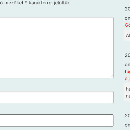
ző mezőket
*
karakterrel jelöltük
20
o
G
A
20
o
fü
el
h
n
20
o