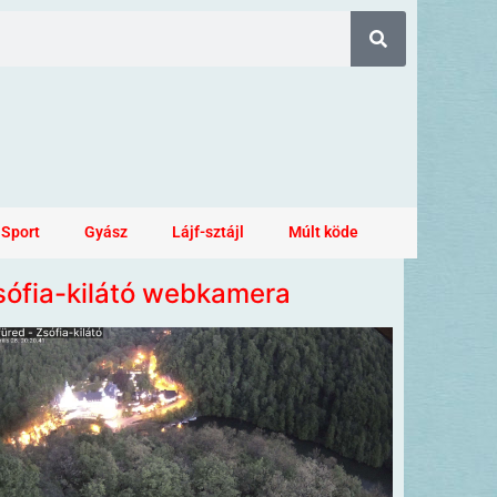
Sport
Gyász
Lájf-sztájl
Múlt köde
sófia-kilátó webkamera