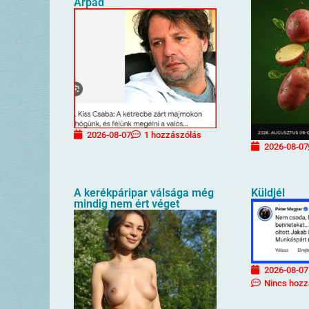
Árpád
2026-08-07
1 hozzászólás
2026-08-07
A kerékpáripar válsága még
Küldjél
mindig nem ért véget
2026-08-07
Nincs hozz