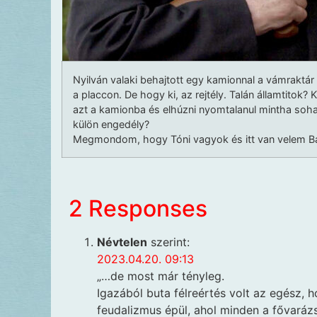
Nyilván valaki behajtott egy kamionnal a vámraktár t
a placcon. De hogy ki, az rejtély. Talán államtitok?
azt a kamionba és elhúzni nyomtalanul mintha soha
külön engedély?
Megmondom, hogy Tóni vagyok és itt van velem Ba
2 Responses
Névtelen
szerint:
2023.04.20. 09:13
„…de most már tényleg.
Igazából buta félreértés volt az egész, h
feudalizmus épül, ahol minden a fővarázs