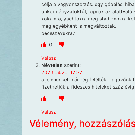
célja a vagyonszerzés. egy gépelési hiba
önkormányzatoktól, lopnak az alattvalóikt
kokainra, yachtokra meg stadionokra költ
meg egyébként is megváltoztak.
becsszavukra.”
0
Válasz
Névtelen
szerint:
2023.04.20. 12:37
a jelenünket már rég felélték – a jövőnk 
fizethetjük a fideszes hiteleket száz évig
Válasz
Vélemény, hozzászólá