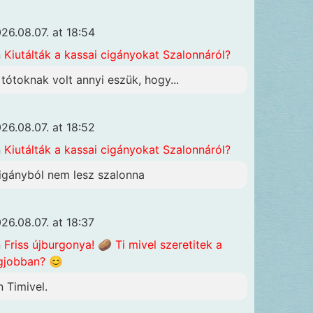
26.08.07. at 18:54
n
Kiutálták a kassai cigányokat Szalonnáról?
 tótoknak volt annyi eszük, hogy...
26.08.07. at 18:52
n
Kiutálták a kassai cigányokat Szalonnáról?
igányból nem lesz szalonna
26.08.07. at 18:37
n
Friss újburgonya! 🥔 Ti mivel szeretitek a
gjobban? 😊
n Timivel.