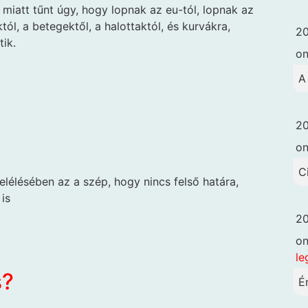
 miatt tűnt úgy, hogy lopnak az eu-tól, lopnak az
ól, a betegektől, a halottaktól, és kurvákra,
20
ik.
o
A
20
o
C
felélésében az a szép, hogy nincs felső határa,
 is
20
o
le
s?
É