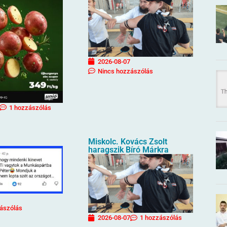
2026-08-07
Nincs hozzászólás
1 hozzászólás
Miskolc. Kovács Zsolt
haragszik Bíró Márkra
ászólás
2026-08-07
1 hozzászólás