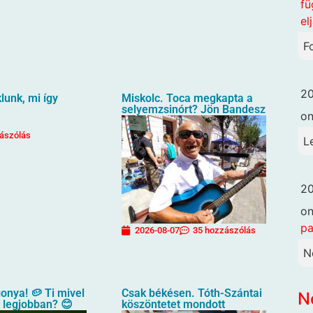
fü
el
F
20
unk, mi így
Miskolc. Toca megkapta a
selyemzsinórt? Jön Bandesz
o
ászólás
L
20
o
pa
2026-08-07
35 hozzászólás
N
gonya! 🥔 Ti mivel
Csak békésen. Tóth-Szántai
N
a legjobban? 😊
köszöntetet mondott