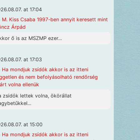
26.08.07. at 17:04
n
M. Kiss Csaba 1997-ben annyit keresett mint
öncz Árpád
kkor ő is az MSZMP ezer...
26.08.07. at 17:03
n
Ha mondjuk zsídók akkor is az itteni
ggetlen és nem befolyásolható rendőrség
járt volna ellenük
a zsidók lettek volna, ökörállat
agybetűkkel...
26.08.07. at 15:00
n
Ha mondjuk zsídók akkor is az itteni