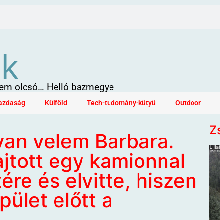
ök
 sem olcsó… Helló bazmegye
azdaság
Külföld
Tech-tudomány-kütyü
Outdoor
Z
 van velem Barbara.
ajtott egy kamionnal
ére és elvitte, hiszen
pület előtt a