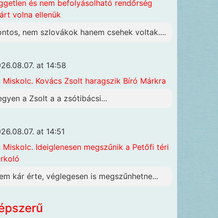
ggetlen és nem befolyásolható rendőrség
járt volna ellenük
ontos, nem szlovákok hanem csehek voltak....
26.08.07. at 14:58
n
Miskolc. Kovács Zsolt haragszik Bíró Márkra
egyen a Zsolt a a zsótibácsi...
26.08.07. at 14:51
n
Miskolc. Ideiglenesen megszűnik a Petőfi téri
rkoló
em kár érte, véglegesen is megszűnhetne...
épszerű