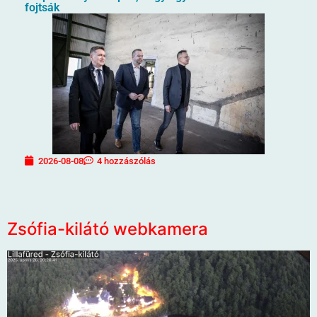
fojtsák
2026-08-08
4 hozzászólás
Zsófia-kilátó webkamera