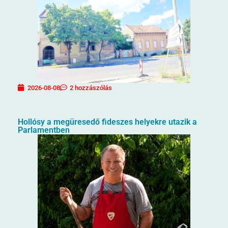
2026-08-08
2 hozzászólás
Hollósy a megüresedő fideszes helyekre utazik a
Parlamentben