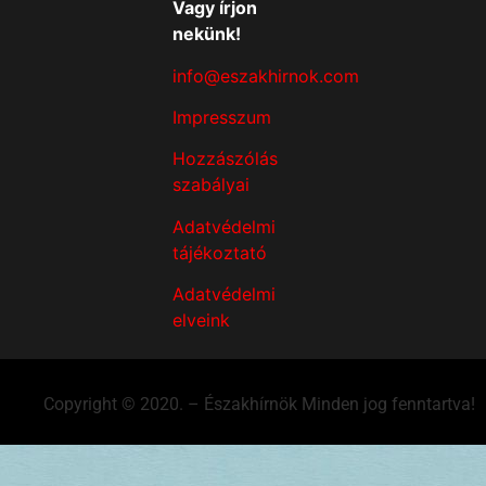
Vagy írjon
nekünk!
info@eszakhirnok.com
Impresszum
Hozzászólás
szabályai
Adatvédelmi
tájékoztató
Adatvédelmi
elveink
Copyright © 2020. – Északhírnök Minden jog fenntartva!