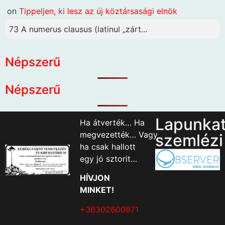
on
Tippeljen, ki lesz az új köztársasági elnök
73 A numerus clausus (latinul „zárt...
Népszerű
Népszerű
Lapunka
Ha átverték… Ha
megvezették… Vagy
szemlézi
ha csak hallott
egy jó sztorit…
HÍVJON
MINKET!
+36302600871