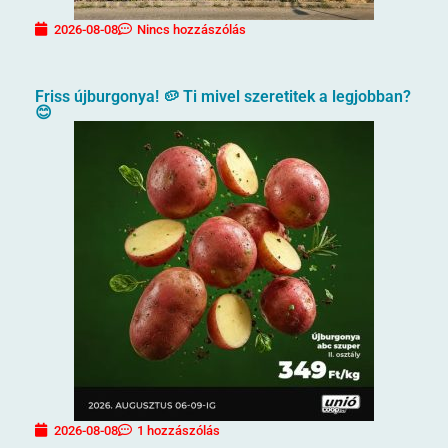
2026-08-08
Nincs hozzászólás
Friss újburgonya! 🥔 Ti mivel szeretitek a legjobban?
😊
2026-08-08
1 hozzászólás