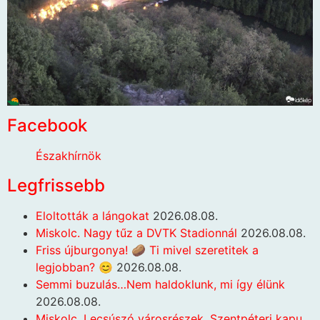
Facebook
Északhírnök
Legfrissebb
Eloltották a lángokat
2026.08.08.
Miskolc. Nagy tűz a DVTK Stadionnál
2026.08.08.
Friss újburgonya! 🥔 Ti mivel szeretitek a
legjobban? 😊
2026.08.08.
Semmi buzulás…Nem haldoklunk, mi így élünk
2026.08.08.
Miskolc. Lecsúszó városrészek. Szentpéteri kapu