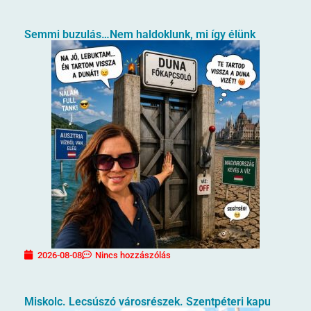
Semmi buzulás…Nem haldoklunk, mi így élünk
2026-08-08
Nincs hozzászólás
Miskolc. Lecsúszó városrészek. Szentpéteri kapu