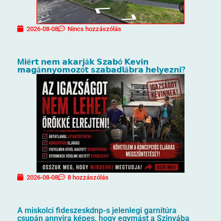
2026-08-08
Nincs hozzászólás
M𝗶é𝗿𝘁 𝗻𝗲𝗺 𝗮𝗸𝗮𝗿𝗷á𝗸 𝗦𝘇𝗮𝗯ó 𝗞𝗲𝘃𝗶𝗻
𝗺𝗮𝗴á𝗻𝗻𝘆𝗼𝗺𝗼𝘇ó𝘁 𝘀𝘇𝗮𝗯𝗮𝗱𝗹á𝗯𝗿𝗮 𝗵𝗲𝗹𝘆𝗲𝘇𝗻𝗶?
2026-08-08
8 hozzászólás
A miskolci fideszeskdnp-s jelenlegi garnitúra
csupán annyira képes, hogy egymást a Szinvába