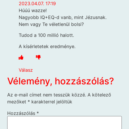
2023.04.07. 17:19
Húúú wazze!
Nagyobb IQ+EQ-d vanb, mint Jézusnak.
Nem vagy Te véletlenül bolsi?
Tudod a 100 millió halott.
A kísérletetek eredménye.
Válasz
Vélemény, hozzászólás?
Az e-mail címet nem tesszük közzé.
A kötelező
mezőket
*
karakterrel jelöltük
Hozzászólás
*