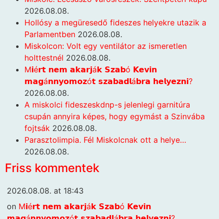
2026.08.08.
Hollósy a megüresedő fideszes helyekre utazik a
Parlamentben
2026.08.08.
Miskolcon: Volt egy ventilátor az ismeretlen
holttestnél
2026.08.08.
M𝗶é𝗿𝘁 𝗻𝗲𝗺 𝗮𝗸𝗮𝗿𝗷á𝗸 𝗦𝘇𝗮𝗯ó 𝗞𝗲𝘃𝗶𝗻
𝗺𝗮𝗴á𝗻𝗻𝘆𝗼𝗺𝗼𝘇ó𝘁 𝘀𝘇𝗮𝗯𝗮𝗱𝗹á𝗯𝗿𝗮 𝗵𝗲𝗹𝘆𝗲𝘇𝗻𝗶?
2026.08.08.
A miskolci fideszeskdnp-s jelenlegi garnitúra
csupán annyira képes, hogy egymást a Szinvába
fojtsák
2026.08.08.
Parasztolimpia. Fél Miskolcnak ott a helye…
2026.08.08.
Friss kommentek
2026.08.08. at 18:43
on
M𝗶é𝗿𝘁 𝗻𝗲𝗺 𝗮𝗸𝗮𝗿𝗷á𝗸 𝗦𝘇𝗮𝗯ó 𝗞𝗲𝘃𝗶𝗻
𝗺𝗮𝗴á𝗻𝗻𝘆𝗼𝗺𝗼𝘇ó𝘁 𝘀𝘇𝗮𝗯𝗮𝗱𝗹á𝗯𝗿𝗮 𝗵𝗲𝗹𝘆𝗲𝘇𝗻𝗶?