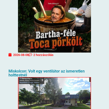
2026-08-08
2 hozzászólás
Miskolcon: Volt egy ventilátor az ismeretlen
holttestnél