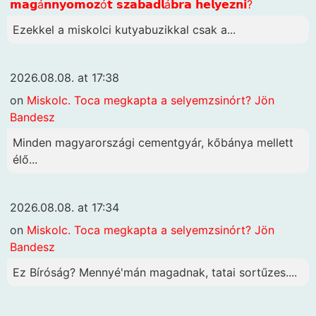
𝗺𝗮𝗴á𝗻𝗻𝘆𝗼𝗺𝗼𝘇ó𝘁 𝘀𝘇𝗮𝗯𝗮𝗱𝗹á𝗯𝗿𝗮 𝗵𝗲𝗹𝘆𝗲𝘇𝗻𝗶?
Ezekkel a miskolci kutyabuzikkal csak a...
2026.08.08. at 17:38
on
Miskolc. Toca megkapta a selyemzsinórt? Jön
Bandesz
Minden magyarországi cementgyár, kőbánya mellett
élő...
2026.08.08. at 17:34
on
Miskolc. Toca megkapta a selyemzsinórt? Jön
Bandesz
Ez Bíróság? Mennyé'mán magadnak, tatai sortűzes....