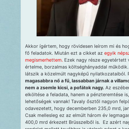
Akkor ígértem, hogy rövidesen leírom mi és ho
fő feladatok. Miután ezt a cikket az
egyik néps
megismerhettem.
Ezek nagy része egyetértett 
értelme, borzalmas költséghányaddal működik.
látszik a közelmúlt nagyképű nyilatkozataiból. 
magasabbra nő a fű, lassabban járnak a villam
nem a zsemle kicsi, a pofátok nagy.
Az eszébe
elköltése a feladata, hanem a pénzteremtése is,
lehetőségek vannak! Tavaly ősztől nagyon felpö
odavezetett, hogy decemberben 235,0 mrd, janu
Csak mellesleg ez az elmúlt három év legmagas
400,0 mrd érkezett Brüsszelből is. Ez azért na
rendelet mellett továbbra is utalnak pénzt a ko