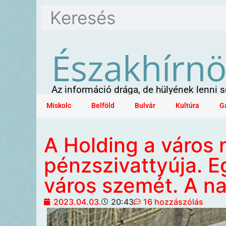
Északhírn
Az információ drága, de hülyének lenni
Miskolc
Belföld
Bulvár
Kultúra
G
A Holding a város
pénzszivattyúja. E
város szemét. A n
2023.04.03.
20:43
16 hozzászólás