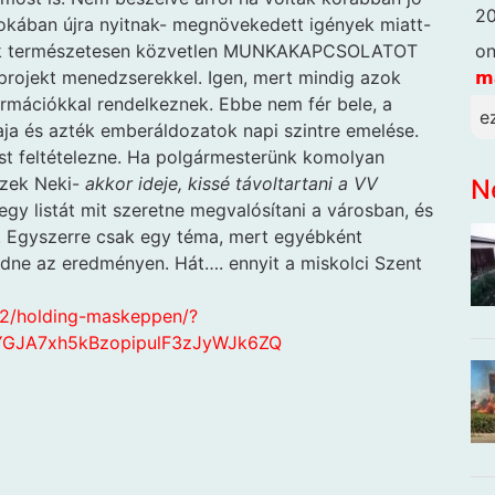
20
rtokában újra nyitnak- megnövekedett igények miatt-
o
tnak természetesen közvetlen MUNKAKAPCSOLATOT
𝗺
ós projekt menedzserekkel. Igen, mert mindig azok
ormációkkal rendelkeznek. Ebbe nem fér bele, a
e
aja és azték emberáldozatok napi szintre emelése.
ést feltételezne. Ha polgármesterünk komolyan
zek Neki-
akkor ideje, kissé távoltartani a VV
N
egy listát mit szeretne megvalósítani a városban, és
. Egyszerre csak egy téma, mert egyébként
dne az eredményen. Hát…. ennyit a miskolci Szent
22/holding-maskeppen/?
OYGJA7xh5kBzopipulF3zJyWJk6ZQ