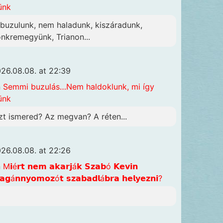
ünk
lbuzulunk, nem haladunk, kiszáradunk,
önkremegyünk, Trianon...
26.08.08. at 22:39
n
Semmi buzulás…Nem haldoklunk, mi így
ünk
zt ismered? Az megvan? A réten...
26.08.08. at 22:26
n
M𝗶é𝗿𝘁 𝗻𝗲𝗺 𝗮𝗸𝗮𝗿𝗷á𝗸 𝗦𝘇𝗮𝗯ó 𝗞𝗲𝘃𝗶𝗻
𝗴á𝗻𝗻𝘆𝗼𝗺𝗼𝘇ó𝘁 𝘀𝘇𝗮𝗯𝗮𝗱𝗹á𝗯𝗿𝗮 𝗵𝗲𝗹𝘆𝗲𝘇𝗻𝗶?