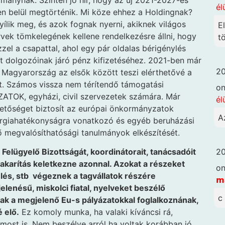
él
éten belül megtörténik. Mi köze ehhez a Holdingnak?
ílik meg, és azok fognak nyerni, akiknek világos
E
rvek tömkelegének kellene rendelkezésre állni, hogy
t
zel a csapattal, ahol egy pár oldalas bérigénylés
ft dolgozóinak járó pénz kifizetéséhez. 2021-ben már
20
, Magyarország az elsők között teszi elérthetővé a
it. Számos vissza nem térítendő támogatási
o
TOK, egyházi, civil szervezetek számára. Már
él
lehetőséget biztosít az európai önkormányzatok
A
rgiahatékonyságra vonatkozó és egyéb beruházási
ő megvalósíthatósági tanulmányok elkészítését.
20
 Felügyelő Bizottságát, koordinátorait, tanácsadóit
gtakarítás keletkezne azonnal. Azokat a részeket
o
lés, stb végeznek a tagvállatok részére
𝗺
lenésű, miskolci fiatal, nyelveket beszélő
c
ak a megjelenő Eu-s pályázatokkal foglalkoznának,
 elő.
Ez komoly munka, ha valaki kíváncsi rá,
 most is. Nem beszélve arról ha voltak korábban jó