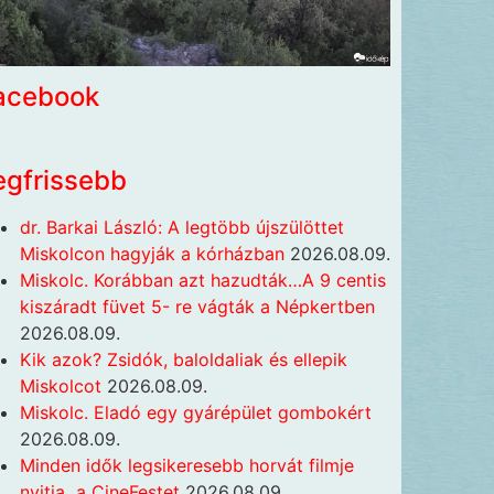
acebook
egfrissebb
dr. Barkai László: A legtöbb újszülöttet
Miskolcon hagyják a kórházban
2026.08.09.
Miskolc. Korábban azt hazudták…A 9 centis
kiszáradt füvet 5- re vágták a Népkertben
2026.08.09.
Kik azok? Zsidók, baloldaliak és ellepik
Miskolcot
2026.08.09.
Miskolc. Eladó egy gyárépület gombokért
2026.08.09.
Minden idők legsikeresebb horvát filmje
nyitja a CineFestet
2026.08.09.