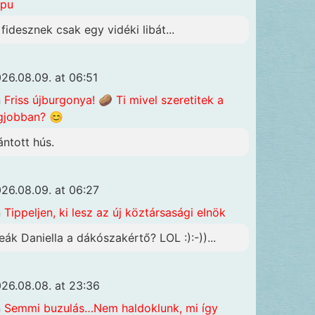
apu
 fidesznek csak egy vidéki libát...
26.08.09. at 06:51
n
Friss újburgonya! 🥔 Ti mivel szeretitek a
gjobban? 😊
ántott hús.
26.08.09. at 06:27
n
Tippeljen, ki lesz az új köztársasági elnök
eák Daniella a dákószakértő? LOL :):-))...
26.08.08. at 23:36
n
Semmi buzulás…Nem haldoklunk, mi így