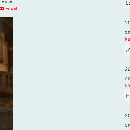
View
L
Email
20
o
k
„
20
o
k
H
20
o