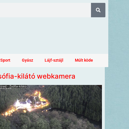
Sport
Gyász
Lájf-sztájl
Múlt köde
sófia-kilátó webkamera