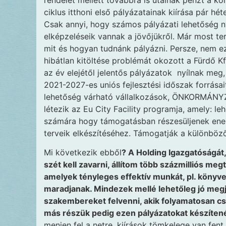
ciklus itthoni első pályázatainak kiírása pár h
Csak annyi, hogy számos pályázati lehetőség ny
elképzeléseik vannak a jövőjükről. Már most te
mit és hogyan tudnánk pályázni. Persze, nem ez
hibátlan kitöltése problémát okozott a Fürdő K
az év elejétől jelentős pályázatok nyílnak meg
2021-2027-es uniós fejlesztési időszak forrása
lehetőség várható vállalkozások, ÖNKORMÁNYZA
létezik az Eu City Facility programja, amely: 
számára hogy támogatásban részesüljenek ene
terveik elkészítéséhez. Támogatják a különböz
Mi következik ebből
? A Holding Igazgatóságát,
szét kell zavarni, állítom több százmilliós me
amelyek tényleges effektív munkát, pl. könyve
maradjanak. Mindezek mellé lehetőleg jó megje
szakembereket felvenni, akik folyamatosan cs
más részük pedig ezen pályázatokat készítené
menjen fel a netre, kiírások tömkelege van fent