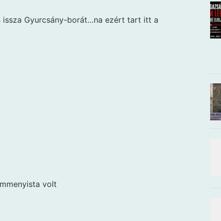
s issza Gyurcsány-borát…na ezért tart itt a
ommenyista volt