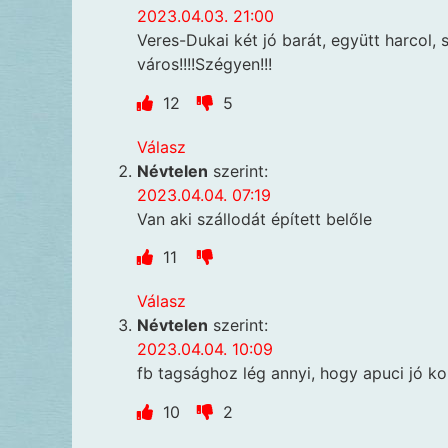
2023.04.03. 21:00
Veres-Dukai két jó barát, együtt harcol, 
város!!!!Szégyen!!!
12
5
Válasz
Névtelen
szerint:
2023.04.04. 07:19
Van aki szállodát épített belőle
11
Válasz
Névtelen
szerint:
2023.04.04. 10:09
fb tagsághoz lég annyi, hogy apuci jó k
10
2