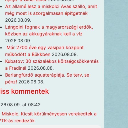
Az államé lesz a miskolci Avas szálló, amit
még most is szorgalmasan építgetnek
2026.08.09.
Lángolni fognak a magyarországi erdők,
közben az akkugyáraknak kell a víz
2026.08.09.
Már 2700 éve egy vasipari központ
működött a Bükkben
2026.08.08.
Kubatov: 30 százalékos költségcsökkentés
a Fradinál
2026.08.08.
Barlangfürdő aquaterápiája. Se terv, se
pénz!
2026.08.08.
riss kommentek
26.08.09. at 08:42
n
Miskolc. Kicsit körülményesen verekedtek a
TK-ás rendezők