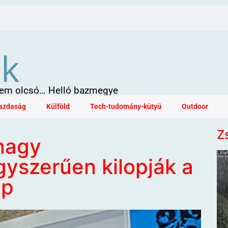
ök
 sem olcsó… Helló bazmegye
azdaság
Külföld
Tech-tudomány-kütyü
Outdoor
Z
 nagy
gyszerűen kilopják a
ap