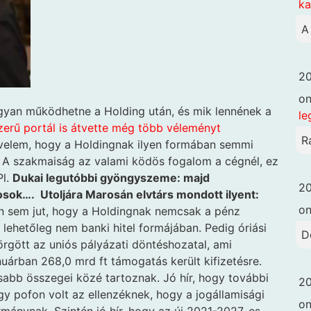
k
A
20
o
gyan működhetne a Holding után, és mik lennének a
le
zerű portál is átvette még több véleményt
R
velem, hogy a Holdingnak ilyen formában semmi
 A szakmaiság az valami ködös fogalom a cégnél, ez
Pl.
Dukai legutóbbi gyöngyszeme: majd
20
osok…. Utoljára Marosán elvtárs mondott ilyent:
o
n sem jut, hogy a Holdingnak nemcsak a pénz
 lehetőleg nem banki hitel formájában. Pedig óriási
D
rgött az uniós pályázati döntéshozatal, ami
árban 268,0 mrd ft támogatás került kifizetésre.
abb összegei közé tartoznak. Jó hír, hogy további
20
gy pofon volt az ellenzéknek, hogy a jogállamisági
o
rmánynak. Szintén jó hír, hogy az új 2021-2027-es