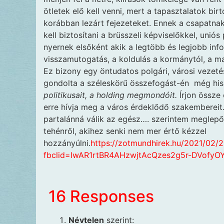
ötletek elő kell venni, mert a tapasztalatok bi
korábban lezárt fejezeteket. Ennek a csapa
kell biztosítani a brüsszeli képviselőkkel, uni
nyernek elsőként akik a legtöbb és legjobb inf
visszamutogatás, a koldulás a kormánytól, a m
Ez bizony egy öntudatos polgári, városi vezet
gondolta a széleskörű összefogást-én még his
politikusait, a holding megmondóit.
Írjon össze 
erre hívja meg a város érdeklődő szakembereit
partalánná válik az egész…. szerintem meglepő
tehénről, akihez senki nem mer értő kézzel
hozzányúlni.
https://zotmundhirek.hu/2021/02/
fbclid=IwAR1rtBR4AHzwjtAcQzes2g5r-DVofy
16 Responses
Névtelen
szerint: