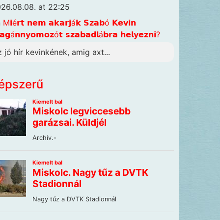
26.08.08. at 22:25
n
M𝗶é𝗿𝘁 𝗻𝗲𝗺 𝗮𝗸𝗮𝗿𝗷á𝗸 𝗦𝘇𝗮𝗯ó 𝗞𝗲𝘃𝗶𝗻
𝗴á𝗻𝗻𝘆𝗼𝗺𝗼𝘇ó𝘁 𝘀𝘇𝗮𝗯𝗮𝗱𝗹á𝗯𝗿𝗮 𝗵𝗲𝗹𝘆𝗲𝘇𝗻𝗶?
z jó hír kevinkének, amig axt...
épszerű