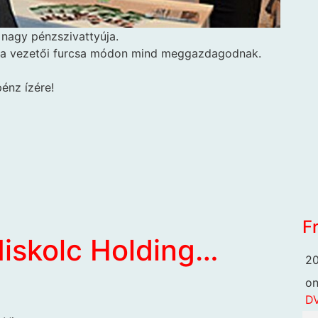
 nagy pénzszivattyúja.
n a vezetői furcsa módon mind meggazdagodnak.
pénz ízére!
F
iskolc Holding…
20
o
DV