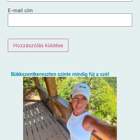
E-mail cím
Bükkszentkereszten szinte mindig fúj a szél