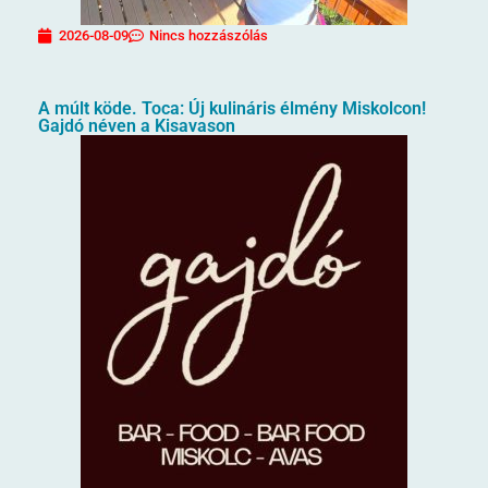
2026-08-09
Nincs hozzászólás
A múlt köde. Toca: Új kulináris élmény Miskolcon!
Gajdó néven a Kisavason