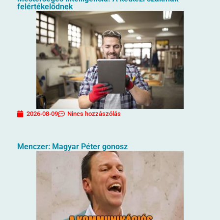
felértékelődnek
2026-08-09
Nincs hozzászólás
Menczer: Magyar Péter gonosz