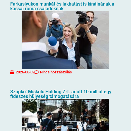
Farkaslyukon munkát és lakhatást is kínálnának a
kassai roma családoknak
2026-08-09
Nincs hozzászólás
Szopkó: Miskolc Holding Zrt. adott 10 milliót egy
fideszes hülyeség támogatására