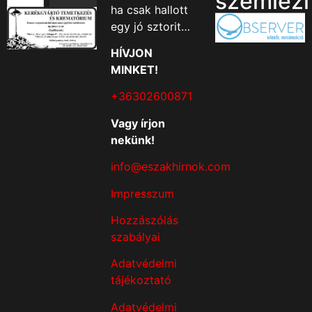
szemlézi
ha csak hallott
egy jó sztorit…
HÍVJON
MINKET!
+36302600871
Vagy írjon
nekünk!
info@eszakhirnok.com
Impresszum
Hozzászólás
szabályai
Adatvédelmi
tájékoztató
Adatvédelmi