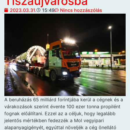
Tiszaújvárosba
2023.03.31.
15:49
Nincs hozzászólás
A beruházás 65 milliárd forintjába kerül a cégnek és a
várakozások szerint évente 100 ezer tonna propilént
fognak előállítani. Ezzel az a céljuk, hogy legalább
jelentős mértékben fedezzék a Mol vegyipari
alapanyagigényét, egyúttal növeljék a cég önellátó