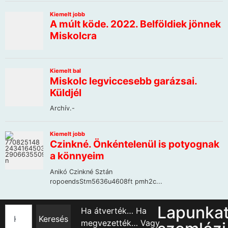
Lapunka
Ha átverték… Ha
Keresés
megvezették… Vagy