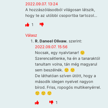
2022.09.07. 13:24
A hozzászólásodból világosan látszik,
hogy te az utóbbi csoportba tartozol…
1
Válasz
R. Daneel Olivaw.
szerint:
2022.09.07. 15:56
Nocsak, egy nyalvtanar! 🙂
Szerencsétlenke, ha én a tanaraktól
tanultam volna, tán még magyarul
sem beszélnék. 🙂 🙂
De láthatóan szíven ütött, hogy a
második idegen nyelvet nagyon
bírod. Friss, ropogós multikenyérrel.
🙂 🙂 🙂
1