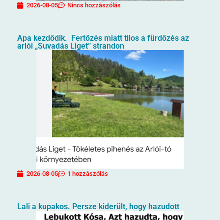
2026-08-05
Nincs hozzászólás
Apa kezdődik. Fertőzés miatt tilos a fürdőzés az
arlói „Suvadás Liget” strandon
2026-08-05
1 hozzászólás
Lali a kupakos. Persze kiderült, hogy hazudott