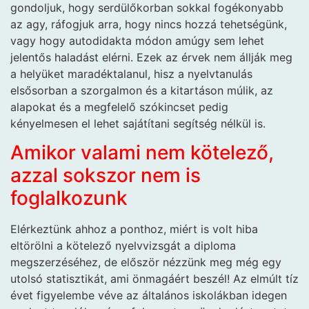
gondoljuk, hogy serdülőkorban sokkal fogékonyabb
az agy, ráfogjuk arra, hogy nincs hozzá tehetségünk,
vagy hogy autodidakta módon amúgy sem lehet
jelentős haladást elérni. Ezek az érvek nem állják meg
a helyüket maradéktalanul, hisz a nyelvtanulás
elsősorban a szorgalmon és a kitartáson múlik, az
alapokat és a megfelelő szókincset pedig
kényelmesen el lehet sajátítani segítség nélkül is.
Amikor valami nem kötelező,
azzal sokszor nem is
foglalkozunk
Elérkeztünk ahhoz a ponthoz, miért is volt hiba
eltörölni a kötelező nyelvvizsgát a diploma
megszerzéséhez, de először nézzünk meg még egy
utolsó statisztikát, ami önmagáért beszél! Az elmúlt tíz
évet figyelembe véve az általános iskolákban idegen