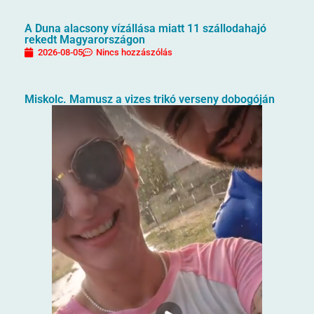
A Duna alacsony vízállása miatt 11 szállodahajó
rekedt Magyarországon
2026-08-05
Nincs hozzászólás
Miskolc. Mamusz a vizes trikó verseny dobogóján