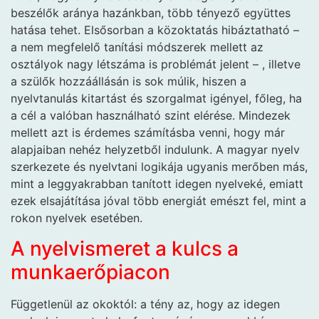
beszélők aránya hazánkban, több tényező együttes
hatása tehet. Elsősorban a közoktatás hibáztatható –
a nem megfelelő tanítási módszerek mellett az
osztályok nagy létszáma is problémát jelent – , illetve
a szülők hozzáállásán is sok múlik, hiszen a
nyelvtanulás kitartást és szorgalmat igényel, főleg, ha
a cél a valóban használható szint elérése. Mindezek
mellett azt is érdemes számításba venni, hogy már
alapjaiban nehéz helyzetből indulunk. A magyar nyelv
szerkezete és nyelvtani logikája ugyanis merőben más,
mint a leggyakrabban tanított idegen nyelveké, emiatt
ezek elsajátítása jóval több energiát emészt fel, mint a
rokon nyelvek esetében.
A nyelvismeret a kulcs a
munkaerőpiacon
Függetlenül az okoktól: a tény az, hogy az idegen