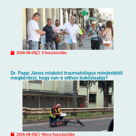
2026-08-05
3 hozzászólás
Dr. Papp János miskolci traumatológus mindenkitől
megkérdezi, hogy van-e otthon bukósisakja?
2026-08-05
Nincs hozzászólás