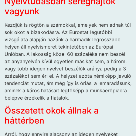
Nyelvtudásban sereghajtók
vagyunk
Kezdjük is rögtön a számokkal, amelyek nem adnak túl
sok okot a bizakodásra. Az Eurostat legutóbbi
vizsgálata alapján hazánk a harmadik legrosszabb
helyen áll nyelvismeret tekintetében az Európai
Unióban. A lakosság közel 60 százaléka nem beszél
az anyanyelvén kívül egyetlen másikat sem, a három,
vagy több idegen nyelvet beszélők aránya pedig a 3
százalékot sem éri el. A helyzet azóta némiképp javuló
tendenciát mutat, ám még így is óriási a lemaradásunk,
aminek a káros hatásait legfőképp a munkaerőpiacra
belépve érzékelik a fiatalok.
Összetett okok állnak a
háttérben
Arról, hogy ennyire alacsony az idegen nyelveket