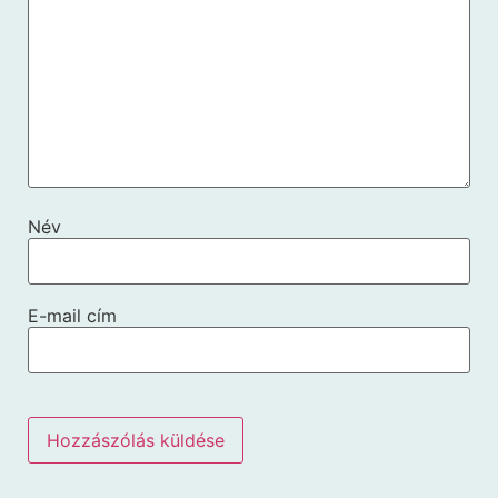
Név
E-mail cím