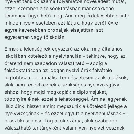
nyelvet tanulók száma folyamatos növekedést mutat,
ezzel szemben a felsőoktatásban már csökkenő
tendencia figyelhető meg. Ami még érdekesebb: szinte
minden nyelv esetében azt látjuk, hogy évről-évre
egyre kevesebben próbálják elsajátítani azt
egyetemen vagy főiskolán.
Ennek a jelenségnek egyszerű az oka: míg általános
iskolában kötelező a nyelvtanulás – tekintve, hogy az
órarend nem szabadon választható – addig a
felsőoktatásban az idegen nyelvi órák felvétele
legtöbbször opcionális. Természetesen azok a diákok,
akik nem rendelkeznek a szükséges nyelvvizsgával
ahhoz, hogy majd megkapják a diplomájukat,
többnyire élnek ezzel a lehetőséggel. Ám ne legyenek
illúzióink, hiszen amint megszűnik a kötelező jellege a
nyelvvizsgának – és ezzel együtt a nyelvtanulásnak – ,
drasztikusan esni fog azok száma, akik szabadon
választható tantárgyként valamilyen nyelvet vesznek