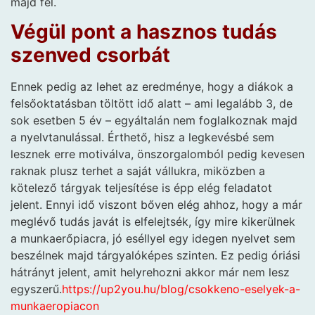
majd fel.
Végül pont a hasznos tudás
szenved csorbát
Ennek pedig az lehet az eredménye, hogy a diákok a
felsőoktatásban töltött idő alatt – ami legalább 3, de
sok esetben 5 év – egyáltalán nem foglalkoznak majd
a nyelvtanulással. Érthető, hisz a legkevésbé sem
lesznek erre motiválva, önszorgalomból pedig kevesen
raknak plusz terhet a saját vállukra, miközben a
kötelező tárgyak teljesítése is épp elég feladatot
jelent. Ennyi idő viszont bőven elég ahhoz, hogy a már
meglévő tudás javát is elfelejtsék, így mire kikerülnek
a munkaerőpiacra, jó eséllyel egy idegen nyelvet sem
beszélnek majd tárgyalóképes szinten. Ez pedig óriási
hátrányt jelent, amit helyrehozni akkor már nem lesz
egyszerű.
https://up2you.hu/blog/csokkeno-eselyek-a-
munkaeropiacon