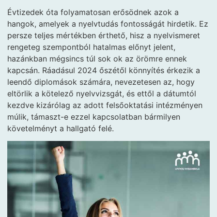
Évtizedek óta folyamatosan erősödnek azok a
hangok, amelyek a nyelvtudás fontosságát hirdetik. Ez
persze teljes mértékben érthető, hisz a nyelvismeret
rengeteg szempontból hatalmas előnyt jelent,
hazánkban mégsincs túl sok ok az örömre ennek
kapcsán. Ráadásul 2024 őszétől könnyítés érkezik a
leendő diplomások számára, nevezetesen az, hogy
eltörlik a kötelező nyelvvizsgát, és ettől a dátumtól
kezdve kizárólag az adott felsőoktatási intézményen
múlik, támaszt-e ezzel kapcsolatban bármilyen
követelményt a hallgató felé.