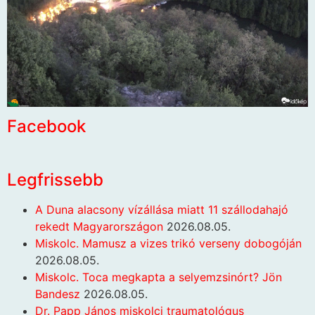
Facebook
Legfrissebb
A Duna alacsony vízállása miatt 11 szállodahajó
rekedt Magyarországon
2026.08.05.
Miskolc. Mamusz a vizes trikó verseny dobogóján
2026.08.05.
Miskolc. Toca megkapta a selyemzsinórt? Jön
Bandesz
2026.08.05.
Dr. Papp János miskolci traumatológus