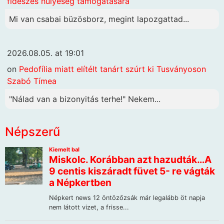
fideszes hülyeség támogatására
Mi van csabai büzösborz, megint lapozgattad...
2026.08.05. at 19:01
on
Pedofília miatt elítélt tanárt szúrt ki Tusványoson
Szabó Tímea
"Nálad van a bizonyitás terhe!" Nekem...
Népszerű