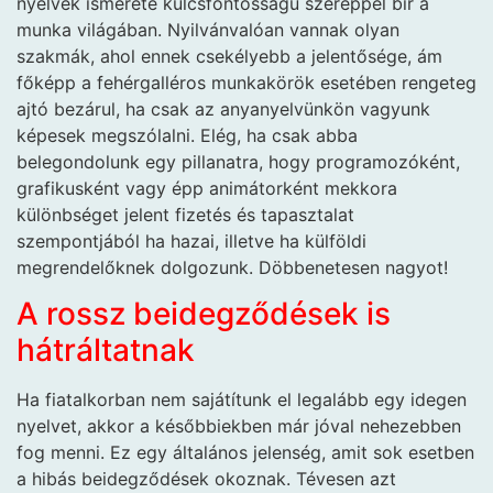
nyelvek ismerete kulcsfontosságú szereppel bír a
munka világában. Nyilvánvalóan vannak olyan
szakmák, ahol ennek csekélyebb a jelentősége, ám
főképp a fehérgalléros munkakörök esetében rengeteg
ajtó bezárul, ha csak az anyanyelvünkön vagyunk
képesek megszólalni. Elég, ha csak abba
belegondolunk egy pillanatra, hogy programozóként,
grafikusként vagy épp animátorként mekkora
különbséget jelent fizetés és tapasztalat
szempontjából ha hazai, illetve ha külföldi
megrendelőknek dolgozunk. Döbbenetesen nagyot!
A rossz beidegződések is
hátráltatnak
Ha fiatalkorban nem sajátítunk el legalább egy idegen
nyelvet, akkor a későbbiekben már jóval nehezebben
fog menni. Ez egy általános jelenség, amit sok esetben
a hibás beidegződések okoznak. Tévesen azt