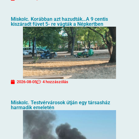
Miskolc. Korábban azt hazudták…A 9 centis
kiszáradt füvet 5- re vágták a Népkertben
2026-08-05
4 hozzászólás
Miskolc. Testvérvárosok útján egy társasház
harmadik emeletén