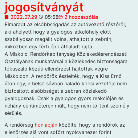
jogosítványát
2022.07.29.
05:58
2 hozzászólás
Elmaradt az elsőbbségadás az autóvezető részéről,
aki ahelyett hogy a gyalogos-átkelőhely előtt
szabályosan megállt volna, áthajtott a zebrán,
miközben egy férfi épp áthaladt rajta.
A Miskolci Rendőrkapitányság Közlekedésrendészeti
Osztályának munkatársai a közlekedés biztonságára
fókuszáló közúti ellenőrzést hajtottak végre
Miskolcon. A rendőrök észlelték, hogy a Kiss Ernő
úton egy, a belső sávban haladó kocsi vezetője nem
biztosított elsőbbséget a zebrán közlekedő
gyalogosnak. Csak a gyalogos gyors reakcióján és
néhány centiméteren múlt, hogy nem történt személyi
sérülés.
A rendőrség
honlapján
közölte, hogy a rendőrök az
ellenőrzés alá vont sofőrt nyolcvanezer forint