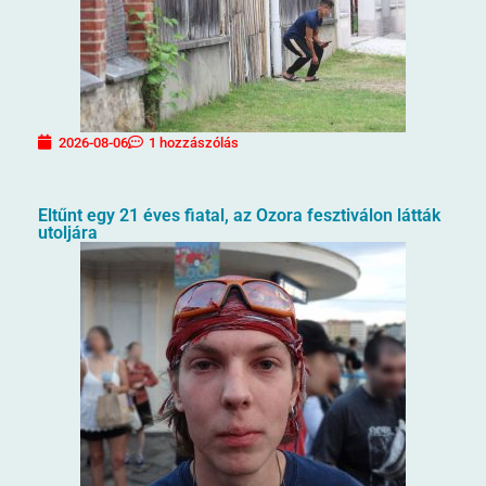
2026-08-06
1 hozzászólás
Eltűnt egy 21 éves fiatal, az Ozora fesztiválon látták
utoljára