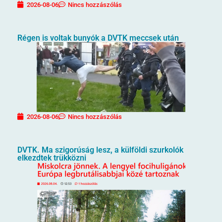
2026-08-06
Nincs hozzászólás
Régen is voltak bunyók a DVTK meccsek után
2026-08-06
Nincs hozzászólás
DVTK. Ma szigorúság lesz, a külföldi szurkolók
elkezdtek trükközni