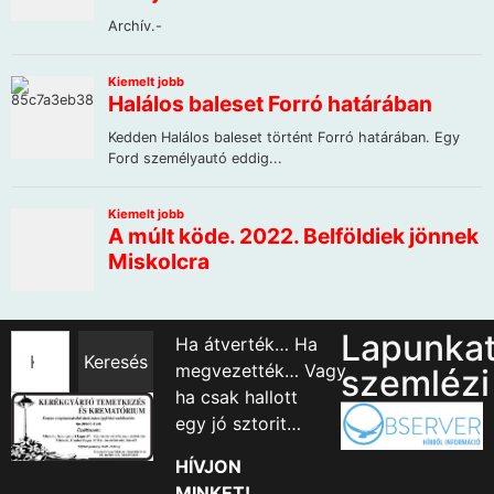
Lapunka
Ha átverték… Ha
Keresés
megvezették… Vagy
szemlézi
ha csak hallott
egy jó sztorit…
HÍVJON
MINKET!