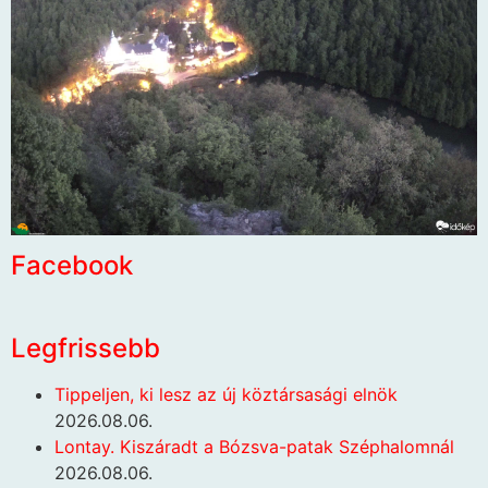
Facebook
Legfrissebb
Tippeljen, ki lesz az új köztársasági elnök
2026.08.06.
Lontay. Kiszáradt a Bózsva-patak Széphalomnál
2026.08.06.