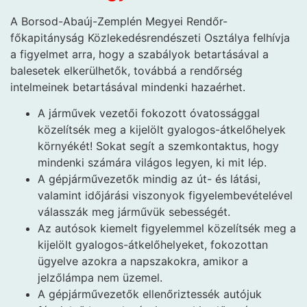
A Borsod-Abaúj-Zemplén Megyei Rendőr-
főkapitányság Közlekedésrendészeti Osztálya felhívja
a figyelmet arra, hogy a szabályok betartásával a
balesetek elkerülhetők, továbbá a rendőrség
intelmeinek betartásával mindenki hazaérhet.
A járművek vezetői fokozott óvatossággal
közelítsék meg a kijelölt gyalogos-átkelőhelyek
környékét! Sokat segít a szemkontaktus, hogy
mindenki számára világos legyen, ki mit lép.
A gépjárművezetők mindig az út- és látási,
valamint időjárási viszonyok figyelembevételével
válasszák meg járművük sebességét.
Az autósok kiemelt figyelemmel közelítsék meg a
kijelölt gyalogos-átkelőhelyeket, fokozottan
ügyelve azokra a napszakokra, amikor a
jelzőlámpa nem üzemel.
A gépjárművezetők ellenőriztessék autójuk