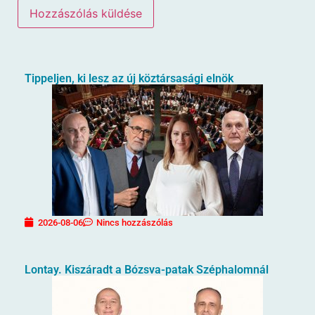
Tippeljen, ki lesz az új köztársasági elnök
2026-08-06
Nincs hozzászólás
Lontay. Kiszáradt a Bózsva-patak Széphalomnál