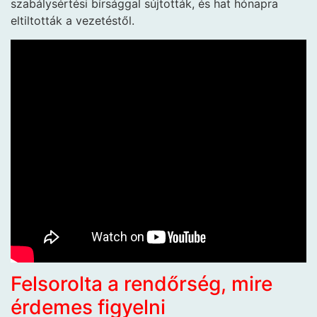
szabálysértési bírsággal sújtották, és hat hónapra
eltiltották a vezetéstől.
Felsorolta a rendőrség, mire
érdemes figyelni