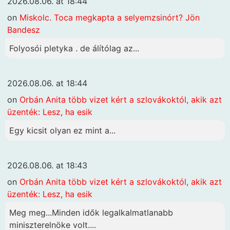
2026.08.06. at 18:44
on
Miskolc. Toca megkapta a selyemzsinórt? Jön
Bandesz
Folyosói pletyka . de álítólag az...
2026.08.06. at 18:44
on
Orbán Anita több vizet kért a szlovákoktól, akik azt
üzenték: Lesz, ha esik
Egy kicsit olyan ez mint a...
2026.08.06. at 18:43
on
Orbán Anita több vizet kért a szlovákoktól, akik azt
üzenték: Lesz, ha esik
Meg meg...Minden idők legalkalmatlanabb
miniszterelnöke volt....