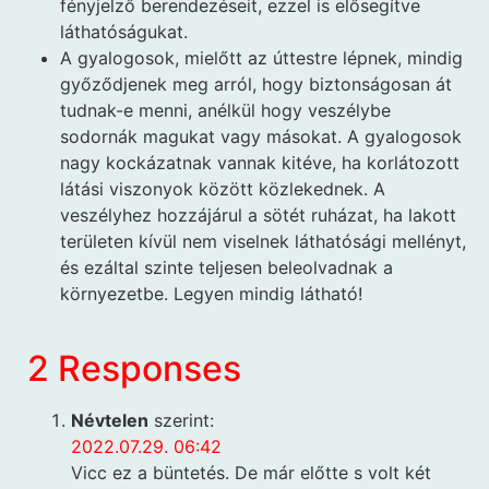
fényjelző berendezéseit, ezzel is elősegítve
láthatóságukat.
A gyalogosok, mielőtt az úttestre lépnek, mindig
győződjenek meg arról, hogy biztonságosan át
tudnak-e menni, anélkül hogy veszélybe
sodornák magukat vagy másokat. A gyalogosok
nagy kockázatnak vannak kitéve, ha korlátozott
látási viszonyok között közlekednek. A
veszélyhez hozzájárul a sötét ruházat, ha lakott
területen kívül nem viselnek láthatósági mellényt,
és ezáltal szinte teljesen beleolvadnak a
környezetbe. Legyen mindig látható!
2 Responses
Névtelen
szerint:
2022.07.29. 06:42
Vicc ez a büntetés. De már előtte s volt két