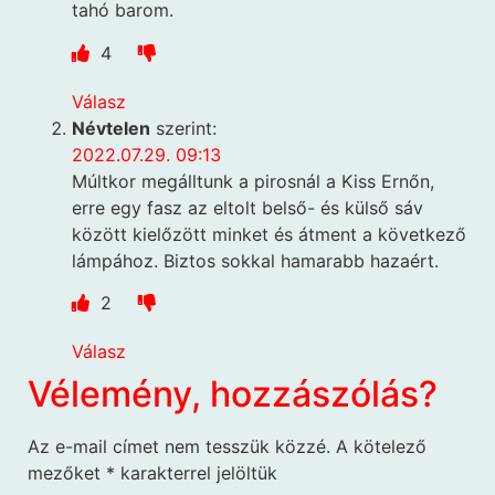
tahó barom.
4
Válasz
Névtelen
szerint:
2022.07.29. 09:13
Múltkor megálltunk a pirosnál a Kiss Ernőn,
erre egy fasz az eltolt belső- és külső sáv
között kielőzött minket és átment a következő
lámpához. Biztos sokkal hamarabb hazaért.
2
Válasz
Vélemény, hozzászólás?
Az e-mail címet nem tesszük közzé.
A kötelező
mezőket
*
karakterrel jelöltük