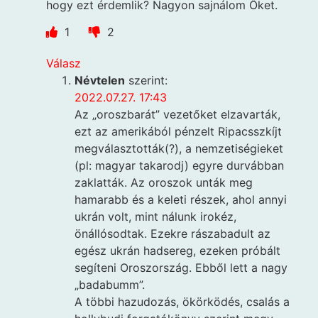
hogy ezt érdemlik? Nagyon sajnálom Őket.
1
2
Válasz
Névtelen
szerint:
2022.07.27. 17:43
Az „oroszbarát” vezetőket elzavarták,
ezt az amerikából pénzelt Ripacsszkíjt
megválasztották(?), a nemzetiségieket
(pl: magyar takarodj) egyre durvábban
zaklatták. Az oroszok unták meg
hamarabb és a keleti részek, ahol annyi
ukrán volt, mint nálunk irokéz,
önállósodtak. Ezekre rászabadult az
egész ukrán hadsereg, ezeken próbált
segíteni Oroszország. Ebből lett a nagy
„badabumm”.
A többi hazudozás, ökörködés, csalás a