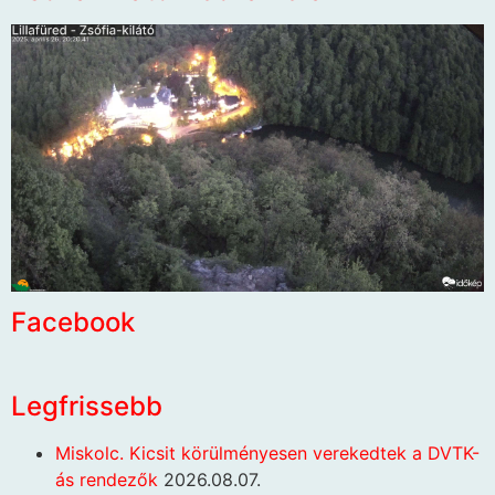
Facebook
Legfrissebb
Miskolc. Kicsit körülményesen verekedtek a DVTK-
ás rendezők
2026.08.07.