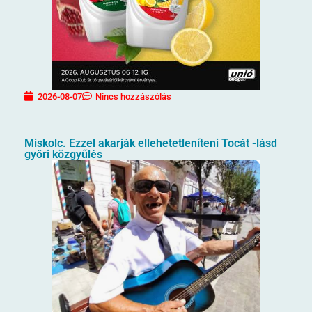
2026-08-07
Nincs hozzászólás
Miskolc. Ezzel akarják ellehetetleníteni Tocát -lásd
győri közgyűlés