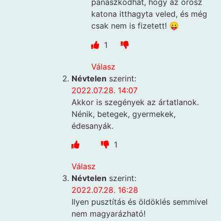
panaszkodhat, hogy az orosz
katona itthagyta veled, és még
csak nem is fizetett! 😛
1
Válasz
Névtelen
szerint:
2022.07.28. 14:07
Akkor is szegények az ártatlanok.
Nénik, betegek, gyermekek,
édesanyák.
1
Válasz
Névtelen
szerint:
2022.07.28. 16:28
Ilyen pusztítás és öldöklés semmivel
nem magyarázható!