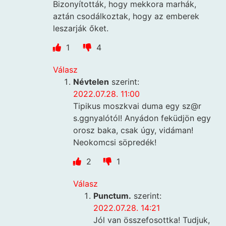
Bizonyították, hogy mekkora marhák,
aztán csodálkoztak, hogy az emberek
leszarják őket.
1
4
Válasz
Névtelen
szerint:
2022.07.28. 11:00
Tipikus moszkvai duma egy sz@r
s.ggnyalótól! Anyádon feküdjön egy
orosz baka, csak úgy, vidáman!
Neokomcsi söpredék!
2
1
Válasz
Punctum.
szerint:
2022.07.28. 14:21
Jól van összefosottka! Tudjuk,