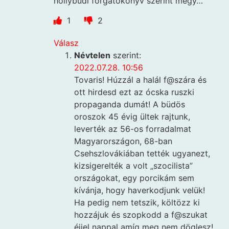
hollybudi forgatókönyv szerint megy…
1
2
Válasz
Névtelen
szerint:
2022.07.28. 10:56
Tovaris! Húzzál a halál f@szára és
ott hirdesd ezt az ócska ruszki
propaganda dumát! A büdös
oroszok 45 évig ültek rajtunk,
leverték az 56-os forradalmat
Magyarországon, 68-ban
Csehszlovákiában tették ugyanezt,
kizsigerelték a volt „szocilista”
országokat, egy porcikám sem
kívánja, hogy haverkodjunk velük!
Ha pedig nem tetszik, költözz ki
hozzájuk és szopkodd a f@szukat
éjjel nappal amíg meg nem döglesz!