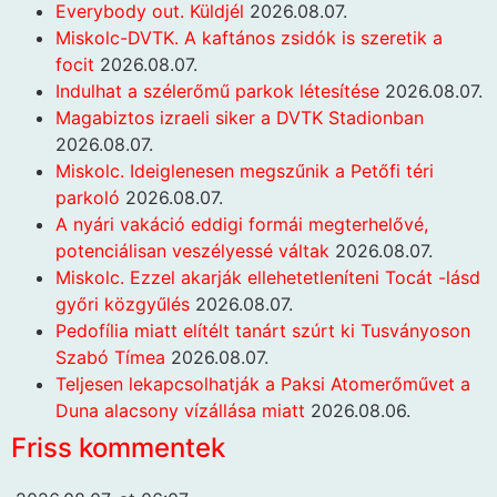
Everybody out. Küldjél
2026.08.07.
Miskolc-DVTK. A kaftános zsidók is szeretik a
focit
2026.08.07.
Indulhat a szélerőmű parkok létesítése
2026.08.07.
Magabiztos izraeli siker a DVTK Stadionban
2026.08.07.
Miskolc. Ideiglenesen megszűnik a Petőfi téri
parkoló
2026.08.07.
A nyári vakáció eddigi formái megterhelővé,
potenciálisan veszélyessé váltak
2026.08.07.
Miskolc. Ezzel akarják ellehetetleníteni Tocát -lásd
győri közgyűlés
2026.08.07.
Pedofília miatt elítélt tanárt szúrt ki Tusványoson
Szabó Tímea
2026.08.07.
Teljesen lekapcsolhatják a Paksi Atomerőművet a
Duna alacsony vízállása miatt
2026.08.06.
Friss kommentek