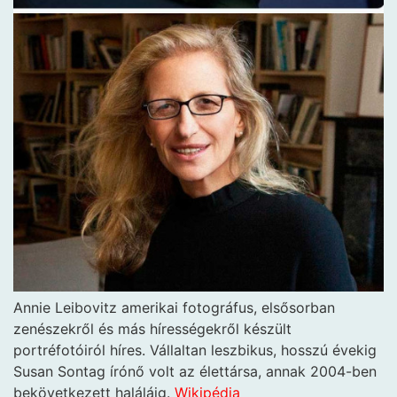
Annie Leibovitz amerikai fotográfus, elsősorban
zenészekről és más hírességekről készült
portréfotóiról híres. Vállaltan leszbikus, hosszú évekig
Susan Sontag írónő volt az élettársa, annak 2004-ben
bekövetkezett haláláig.
Wikipédia