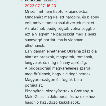
2022.07.27. 15:20
Mi semmit nem kaptunk ajándékba.
Mindenért meg kellett harcolni, és bizony
volt amivel mocskosul átvertek minket.
Az ukránok pedig rúgták volna seggbe
ezt a Vlagyimir Ripacsszkíjt meg a jenki
sunnyogó hordát, ma is vidáman
élhetnének.
És vidáman élhetnének Ukrajna zászlója
alatt az oroszok, magyarok, románok,
lengyelek és még néhány apróság.
A büdöspofájú magyarellenes szarok,
meg örüljenek, hogy eléldegélhetnek
Magyarországon és fogják be a
pofájukat.
Bizonyítani bizonyítottak a Csótány, a
Maki-Zacsi, a Jakabóca, és az ezekhez
hasonló hazudozó kiskukacok.