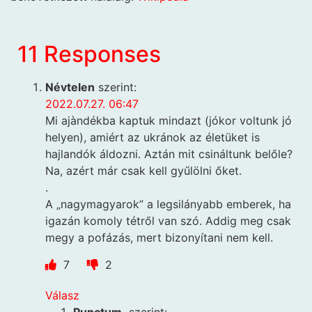
11 Responses
Névtelen
szerint:
2022.07.27. 06:47
Mi ajàndékba kaptuk mindazt (jókor voltunk jó
helyen), amiért az ukránok az életüket is
hajlandók áldozni. Aztán mit csináltunk belőle?
Na, azért már csak kell gyűlölni őket.
.
A „nagymagyarok” a legsilányabb emberek, ha
igazán komoly tétről van szó. Addig meg csak
megy a pofázás, mert bizonyítani nem kell.
7
2
Válasz
Punctum.
szerint: