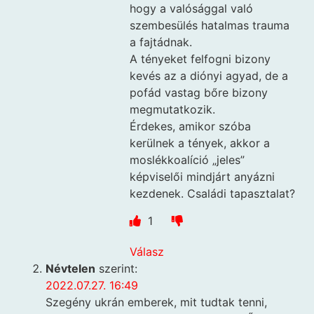
hogy a valósággal való
szembesülés hatalmas trauma
a fajtádnak.
A tényeket felfogni bizony
kevés az a diónyi agyad, de a
pofád vastag bőre bizony
megmutatkozik.
Érdekes, amikor szóba
kerülnek a tények, akkor a
moslékkoalíció „jeles”
képviselői mindjárt anyázni
kezdenek. Családi tapasztalat?
1
Válasz
Névtelen
szerint:
2022.07.27. 16:49
Szegény ukrán emberek, mit tudtak tenni,