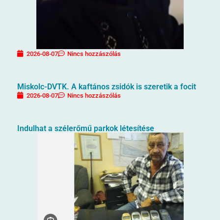
2026-08-07
Nincs hozzászólás
Miskolc-DVTK. A kaftános zsidók is szeretik a focit
2026-08-07
Nincs hozzászólás
Indulhat a szélerőmű parkok létesítése