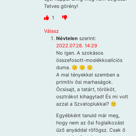
Tetves görény!
1
Válasz
Névtelen
szerint:
2022.07.28. 14:29
No igen. A szokásos
összefosott-moslékkoalíciós
duma. 🙂 🙂 🙂
A mai tényekkel szemben a
primitív ősi marhaságok.
Öcsisajt, a tatárt, törököt,
osztrákot kihagytad! És mi volt
azzal a Szvatoplukkal? 🙂
Egyébként tanuld már meg,
hogy nem az ősi foglalkozást
űző anyáddal röfögsz. Csak ő