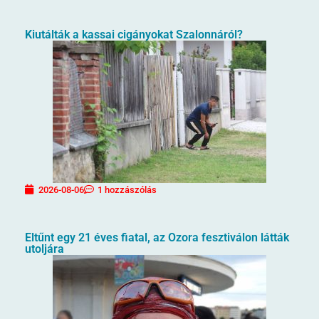
Kiutálták a kassai cigányokat Szalonnáról?
2026-08-06
1 hozzászólás
Eltűnt egy 21 éves fiatal, az Ozora fesztiválon látták
utoljára