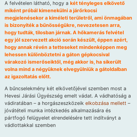
A felvételen látható, hogy a
két tényleges elkövető
miként próbál kimenekülni a járőrkocsi
megjelenésekor a kíméleti területről, ami önmagában
is bizonyíték a bűnösségükre, nevezetesen arra,
hogy tudták, tilosban járnak. A hőkamerás felvétel
egy jól szervezett akció során készült, éppen azért,
hogy annak révén a tetteseket mindenképpen meg
lehessen különböztetni a gáton gépkocsival
várakozó ismerőseiktől, még akkor is, ha sikerült
volna mind a négyüknek elvegyülniük a gátoldalban
az igazoltatás előtt.
A bűncselekmény két elkövetőjével szemben most a
Hevesi Járási Ügyészség emelt vádat. A vádhatóság a
vádiratában – a horgászeszközeik
elkobzása mellett
–
jóvátételi munka intézkedés alkalmazására és
pártfogó felügyelet elrendelésére tett indítványt a
vádlottakkal szemben