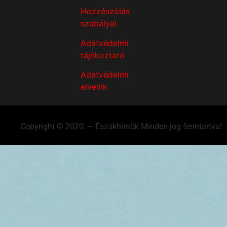
Hozzászólás
szabályai
Adatvédelmi
tájékoztató
Adatvédelmi
elveink
Copyright © 2020. – Északhírnök Minden jog fenntartva!