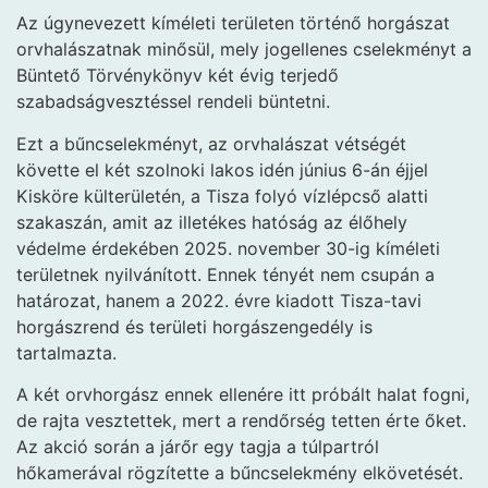
Az úgynevezett kíméleti területen történő horgászat
orvhalászatnak minősül, mely jogellenes cselekményt a
Büntető Törvénykönyv két évig terjedő
szabadságvesztéssel rendeli büntetni.
Ezt a bűncselekményt, az orvhalászat vétségét
követte el két szolnoki lakos idén június 6-án éjjel
Kisköre külterületén, a Tisza folyó vízlépcső alatti
szakaszán, amit az illetékes hatóság az élőhely
védelme érdekében 2025. november 30-ig kíméleti
területnek nyilvánított. Ennek tényét nem csupán a
határozat, hanem a 2022. évre kiadott Tisza-tavi
horgászrend és területi horgászengedély is
tartalmazta.
A két orvhorgász ennek ellenére itt próbált halat fogni,
de rajta vesztettek, mert a rendőrség tetten érte őket.
Az akció során a járőr egy tagja a túlpartról
hőkamerával rögzítette a bűncselekmény elkövetését.