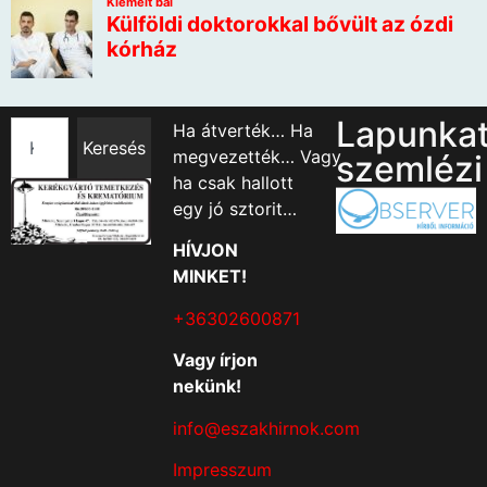
Lapunka
Ha átverték… Ha
Keresés
megvezették… Vagy
szemlézi
ha csak hallott
egy jó sztorit…
HÍVJON
MINKET!
+36302600871
Vagy írjon
nekünk!
info@eszakhirnok.com
Impresszum