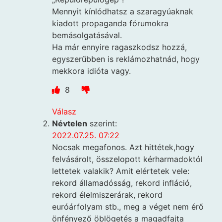
Mennyit kínlódhatsz a szaragyúaknak
kiadott propaganda fórumokra
bemásolgatásával.
Ha már ennyire ragaszkodsz hozzá,
egyszerűbben is reklámozhatnád, hogy
mekkora idióta vagy.
8
Válasz
Névtelen
szerint:
2022.07.25. 07:22
Nocsak megafonos. Azt hittétek,hogy
felvásárolt, összelopott kérharmadoktól
lettetek valakik? Amit elértetek vele:
rekord államadósság, rekord infláció,
rekord élelmiszerárak, rekord
euróárfolyam stb., meg a véget nem érő
önfényező öblögetés a magadfajta