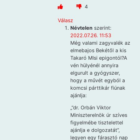
4
Válasz
Névtelen
szerint:
2022.07.26. 11:53
Még valami zagyvalék az
elmebajos Bekétől a kis
Takaró MIsi epigontól?A
vén hülyénél annyira
elgurult a gyógyszer,
hogy a művét egyból a
komcsi párttikár fiúnak
ajánlja:
„”dr. Orbán Viktor
Miniszterelnök úr szíves
figyelmébe tisztelettel
ajánlja e dolgozatát”,
legyen egy fárasztó nap