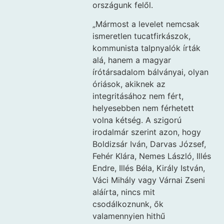
országunk felől.
„Mármost a levelet nemcsak
ismeretlen tucatfirkászok,
kommunista talpnyalók írták
alá, hanem a magyar
írótársadalom bálványai, olyan
óriások, akiknek az
integritásához nem fért,
helyesebben nem férhetett
volna kétség. A szigorú
irodalmár szerint azon, hogy
Boldizsár Iván, Darvas József,
Fehér Klára, Nemes László, Illés
Endre, Illés Béla, Király István,
Váci Mihály vagy Várnai Zseni
aláírta, nincs mit
csodálkoznunk, ők
valamennyien hithű