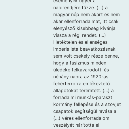
események ügyét a
napirendjére tűzze. (…) a
magyar nép nem akart és nem
akar ellenforradalmat, itt csak
elenyésző kisebbség kívánja
vissza a régi rendet. (…)
Illetéktelen és ellenséges
imperialista beavatkozásnak
sem volt csekély része benne,
hogy a fasizmus minden
üledéke felkavarodott, és
néhány napra az 1920-as
fehérterrorra emlékeztető
állapotokat teremtett. (…) a
forradalmi munkás-paraszt
kormány fellépése és a szovjet
csapatok segítségül hívása a
(…) véres ellenforradalom
veszélyét hárította el