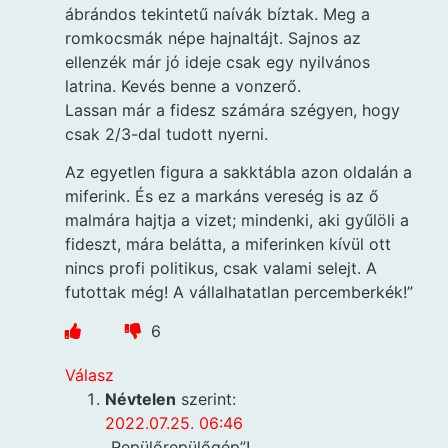
ábrándos tekintetű naívák bíztak. Meg a
romkocsmák népe hajnaltájt. Sajnos az
ellenzék már jó ideje csak egy nyilvános
latrina. Kevés benne a vonzerő.
Lassan már a fidesz számára szégyen, hogy
csak 2/3-dal tudott nyerni.
Az egyetlen figura a sakktábla azon oldalán a
miferink. És ez a markáns vereség is az ő
malmára hajtja a vizet; mindenki, aki gyűlöli a
fideszt, mára belátta, a miferinken kívül ott
nincs profi politikus, csak valami selejt. A
futottak még! A vállalhatatlan percemberkék!”
6
Válasz
Névtelen
szerint:
2022.07.25. 06:46
„Repülőrepülőgép”!