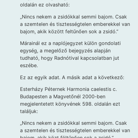
oldalán ez olvasható:
„Nincs nekem a zsidókkal semmi bajom. Csak
a szemtelen és tisztességtelen emberekkel van
bajom, akik között feltűnően sok a zsidó.”
Márainál ez a naplójegyzet külön gondolati
egység, a megelőző bejegyzés alapján
tudható, hogy Radnótival kapcsolatban jut
eszébe.
Ez az egyik adat. A másik adat a következő:
Esterházy Péternek Harmonia caelestis c.
Budapesten a Magvetőnél 2000-ben
megjelentetett könyvének 598. oldalán ezt
találjuk:
„Nincs nekem a zsidókkal semmi bajom. Csak
a szemtelen és tisztességtelen emberekkel van
bajom, akik közt föltűnően sok a zsidó.”