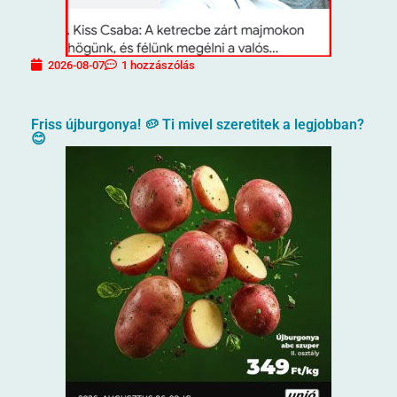
2026-08-07
1 hozzászólás
Friss újburgonya! 🥔 Ti mivel szeretitek a legjobban?
😊