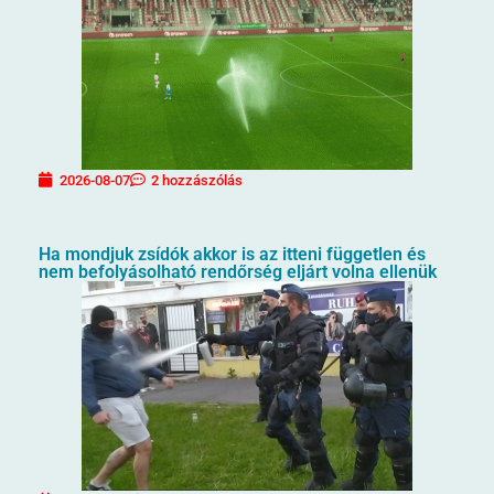
2026-08-07
2 hozzászólás
Ha mondjuk zsídók akkor is az itteni független és
nem befolyásolható rendőrség eljárt volna ellenük