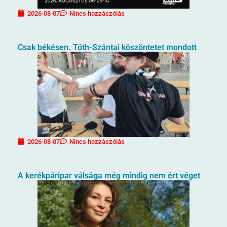
2026-08-07
Nincs hozzászólás
Csak békésen. Tóth-Szántai köszöntetet mondott
2026-08-07
Nincs hozzászólás
A kerékpáripar válsága még mindig nem ért véget