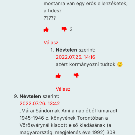
mostanra van egy erős ellenzéketek,
a fidesz
?????
3
Válasz
Névtelen
szerint:
2022.07.26. 14:16
azért kormányozni tudtok 🙂
Válasz
Névtelen
szerint:
2022.07.26. 13:42
„Márai Sándornak Ami a naplóból kimaradt
1945-1946 c. könyvének Torontóban a
Vörösvárynál kiadott első kiadásának (a
magyarországi megjelenés éve 1992) 308.