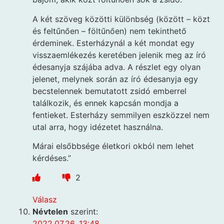
A két szöveg közötti különbség (között – közt
és feltűnően – föltűnően) nem tekinthető
érdeminek. Esterházynál a két mondat egy
visszaemlékezés keretében jelenik meg az író
édesanyja szájába adva. A részlet egy olyan
jelenet, melynek során az író édesanyja egy
becstelennek bemutatott zsidó emberrel
találkozik, és ennek kapcsán mondja a
fentieket. Esterházy semmilyen eszközzel nem
utal arra, hogy idézetet használna.
Márai elsőbbsége életkori okból nem lehet
kérdéses.”
2
Válasz
Névtelen
szerint:
2022.07.26. 13:48