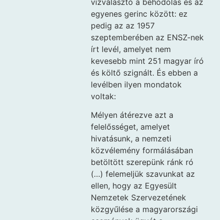
vízválasztó a behódolás és az
egyenes gerinc között: ez
pedig az az 1957
szeptemberében az ENSZ-nek
írt levél, amelyet nem
kevesebb mint 251 magyar író
és költő szignált. És ebben a
levélben ilyen mondatok
voltak:
Mélyen átérezve azt a
felelősséget, amelyet
hivatásunk, a nemzeti
közvélemény formálásában
betöltött szerepünk ránk ró
(…) felemeljük szavunkat az
ellen, hogy az Egyesült
Nemzetek Szervezetének
közgyűlése a magyarországi