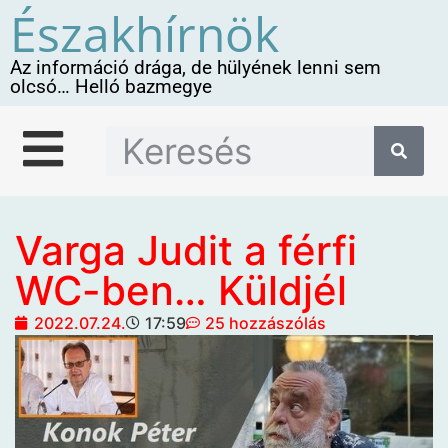
Északhírnök
Az információ drága, de hülyének lenni sem
olcsó… Helló bazmegye
Varga Judit a férfi
WC-ben… Küldjél
2022.07.24.
17:59
25 hozzászólás