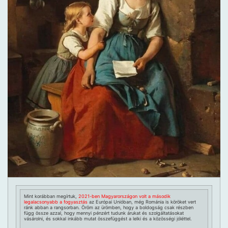
Mint korábban megírtuk,
2021-ben Magyarországon volt a második
legalacsonyabb a fogyasztás
az Európai Unióban, még Románia is köröket vert
ránk abban a rangsorban. Öröm az ürömben, hogy a boldogság csak részben
függ össze azzal, hogy mennyi pénzért tudunk árukat és szolgáltatásokat
vásárolni, és sokkal inkább mutat összefüggést a lelki és a közösségi jóléttel.