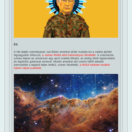
ÉG
A hét elején személyesen Joe Biden amerikai elnök mutatta be a valaha épített
legnagyobb űrtávcső,
a James Webb első tudományos felvételét
. A szenzációs
színes képen az univerzum egy apró szelete látható, az eddig látott legtávolabbi
és legősibb galaxisok ezreivel. Miután amerikai idő szerint hétfő délután
bemutatták a legelső teljes értékű, színes felvételét,
a NASA kedden további
három képet publikált
.