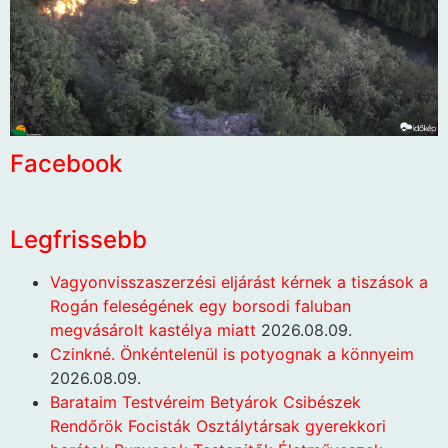
Facebook
Legfrissebb
Vagyonvisszaszerzési eljárást kérnek a tiszások a
Rogán feleségének egy borsodi faluban
megvásárolt kastélya miatt
2026.08.09.
Czinkné. Önkéntelenül is potyognak a könnyeim
2026.08.09.
Barataim Testvéreim Betyárok Csibészek
Rendőrök Focisták Osztálytársak gyerekkori