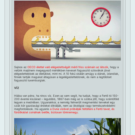
Sajnos az
OECD élettel való elégedettségét mérő friss számain az látszik
, hogy a
velünk majdnem megegyező mértékben keveset fogyasztó szlovákok jóval
elégedettebbek az életükkel, mint mi. A 10 fokú skálán amúgy a dánok, izlandiak,
finnek tartják magukat átlagosan a legelégedettebbnek, és nem a legtöbbet
fogyasztó luxemburgiak.
VÍZ
Hiába van pénz, ha nincs víz. Ezen az sem segít, ha tudjuk, hogy a Fertő tó 150-
200 évente kiszárad – legutóbb, 1867-ben még az is szóba jött, hogy szántóföld
legyen a medrében. Ugyanakkor, a nemrég felmerült megmentési terveket egy
szűk kör gazdasági érdekei diktálják, nem az ökológiai vagy természetvédelmi
megfontolások. Ha ugyanis
a Duna vizével próbálják feltölteni a Fertő tavat, és
fürdőkádat csinálnak belőle, biztosan tönkremegy
.