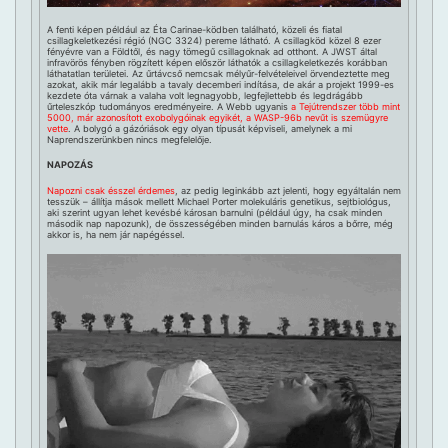
A fenti képen például az Éta Carinae-ködben található, közeli és fiatal
csillagkeletkezési régió (NGC 3324) pereme látható. A csillagköd közel 8 ezer
fényévre van a Földtől, és nagy tömegű csillagoknak ad otthont. A JWST által
infravörös fényben rögzített képen először láthatók a csillagkeletkezés korábban
láthatatlan területei. Az űrtávcső nemcsak mélyűr-felvételeivel örvendeztette meg
azokat, akik már legalább a tavaly decemberi indítása, de akár a projekt 1999-es
kezdete óta várnak a valaha volt legnagyobb, legfejlettebb és legdrágább
űrteleszkóp tudományos eredményeire. A Webb ugyanis
a Tejútrendszer több mint
5000, már azonosított exobolygóinak egyikét, a WASP-96b nevűt is szemügyre
vette
. A bolygó a gázóriások egy olyan típusát képviseli, amelynek a mi
Naprendszerünkben nincs megfelelője.
NAPOZÁS
Napozni csak ésszel érdemes
, az pedig leginkább azt jelenti, hogy egyáltalán nem
tesszük – állítja mások mellett Michael Porter molekuláris genetikus, sejtbiológus,
aki szerint ugyan lehet kevésbé károsan barnulni (például úgy, ha csak minden
második nap napozunk), de összességében minden barnulás káros a bőrre, még
akkor is, ha nem jár napégéssel.