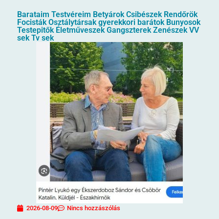
Barataim Testvéreim Betyárok Csibészek Rendőrök
Focisták Osztálytársak gyerekkori barátok Bunyosok
Testepitők Életműveszek Gangszterek Zenészek VV
sek Tv sek
2026-08-09
Nincs hozzászólás