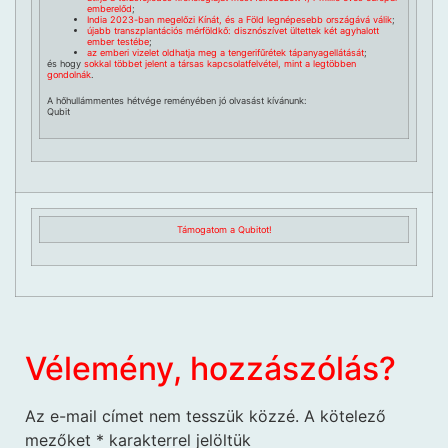
emberelőd
;
India 2023-ban megelőzi Kínát, és a Föld legnépesebb országává válik
;
újabb transzplantációs mérföldkő: disznószívet ültettek két agyhalott
ember testébe
;
az emberi vizelet oldhatja meg a tengerifűrétek tápanyagellátását
;
és hogy
sokkal többet jelent a társas kapcsolatfelvétel, mint a legtöbben
gondolnák
.
A hőhullámmentes hétvége reményében jó olvasást kívánunk:
Qubit
Támogatom a Qubitot!
Vélemény, hozzászólás?
Az e-mail címet nem tesszük közzé.
A kötelező
mezőket
*
karakterrel jelöltük