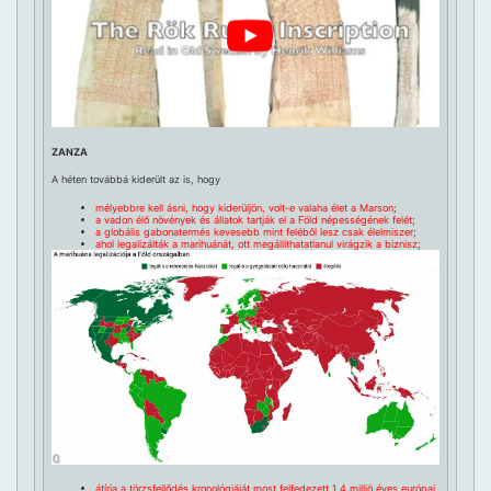
ZANZA
A héten továbbá kiderült az is, hogy
mélyebbre kell ásni, hogy kiderüljön, volt-e valaha élet a Marson
;
a vadon élő növények és állatok tartják el a Föld népességének felét
;
a globális gabonatermés kevesebb mint feléből lesz csak élelmiszer
;
ahol legalizálták a marihuánát, ott megállíthatatlanul virágzik a biznisz
;
átírja a törzsfejlődés kronológiáját most felfedezett 1,4 millió éves európai