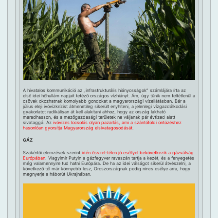
A hivatalos kommunikáció az „infrastrukturális hiányosságok” számlájára írta az
első idei hőhullám napjait tetéző országos vízhiányt. Ám, úgy tűnik nem feltétlenül a
csövek okozhatnak komolyabb gondokat a magyarországi vízellátásban. Bár a
július eleji ivóvízkrízist átmenetileg sikerült enyhíteni, a jelenlegi vízgazdálkodási
gyakorlatot radikálisan át kell alakítani ahhoz, hogy az ország lakható
maradhasson, és a mezőgazdasági területek ne váljanak pár évtized alatt
sivataggá. Az
ivóvizes locsolás olyan pazarlás, ami a szántóföldi öntözéshez
hasonlóan gyorsítja Magyarország elsivatagosodását
.
GÁZ
Szakértői elemzések szerint
idén ősszel-télen jó eséllyel bekövetkezik a gázválság
Európában
. Vlagyimir Putyin a gázfegyver ravaszán tartja a kezét, és a fenyegetés
még valamennyire tud hatni Európára. De ha az idei válságot sikerül átvészelni, a
következő tél már könnyebb lesz, Oroszországnak pedig nincs esélye arra, hogy
megnyerje a háborút Ukrajnában.