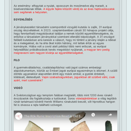
Az eredmény: elfogytak a nyulak, oposszum és mosómedve alig maradt, a
biodiverzitásnak lőttek.
A kígyók fejére kitűzött vérdíj és az éves hajtóvadászatok
sem segítenek a helyzeten
.
EGYENLŐSÉG
A járványkezelést társadalmi szempontból vizsgáló kutatás is zajlik, 31 európai
ország részvételével. A 2023. szeptemberében záruló 30 hónapos projekt célja,
hogy fenntartható megoldásokat találjon a nemek közötti egyenlőtlenségekre, és
erősítse a társadalom járványokkal szembeni ellenálló képességét. A 31 országot
felölelő kutatásban arra keresik a választ, hogy mi történt a járvány idején a nőkkel
és a melegekkel, és ha érte őket külön hátrány, mit tettek értük az egyes
kormányok. Hiába volt a covid alatt például több nemi erőszak, az európai
helyreállítási próbálkozások kevés megoldást nyújtanak,
a magyar terv pedig
megnevezni sem nagyon kívánja az egyenlőtlenségeket
.
FILO
A gyermekvállaláshoz, családalapításhoz való jogot számos emberjogi
alapdokumentum, köztük az Emberi jogok európai egyezménye is elismeri. A szülői
döntés ugyanakkor alapvetően érinti egy másik ember, a gyerek érdekeit,
kilátásait, életesélyeit.
Vajon szabadságunkban, jogunkban áll szülővé válni, csak
azért, mert szeretnénk?
VIDEÓ
A Svédországban egy templom falában megtalált, több mint 1200 éves rúnakő
évszázadok óta foglalkoztatja a tudósokat. Soros
videóajánlónkban
a világ legtöbb
rúnát tartalmazó kövéről Henrik Williams rúnakutató beszél, sőt hipnotikus hangon
fel is olvassa a rajta található szöveget.