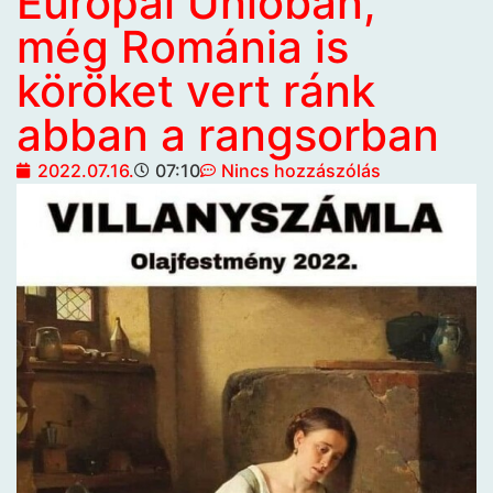
Európai Unióban,
még Románia is
köröket vert ránk
abban a rangsorban
2022.07.16.
07:10
Nincs hozzászólás