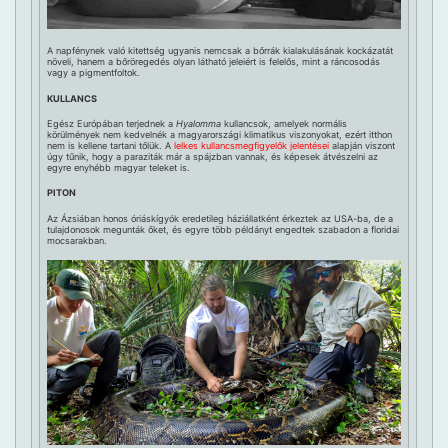
A napfénynek való kitettség ugyanis nemcsak a bőrrák kialakulásának kockázatát
növeli, hanem a bőröregedés olyan látható jeleiért is felelős, mint a ráncosodás
vagy a pigmentfoltok.
KULLANCS
Egész Európában terjednek a
Hyalomma
kullancsok, amelyek normális
körülmények nem kedvelnék a magyarországi klimatikus viszonyokat, ezért itthon
nem is kellene tartani tőlük. A
lelkes kullancsmegfigyelők jelentései
alapján viszont
úgy tűnik, hogy a paraziták már a spájzban vannak, és képesek átvészelni az
egyre enyhébb magyar teleket is.
PITON
Az Ázsiában honos óriáskígyók eredetileg háziállatként érkeztek az USA-ba, de a
tulajdonosok megunták őket, és egyre több példányt engedtek szabadon a floridai
mocsarakban.