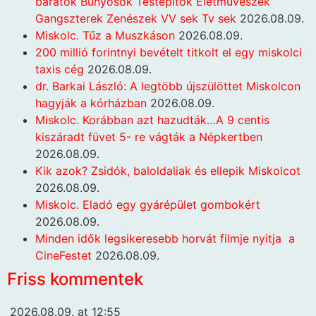
barátok Bunyosok Testepitők Életműveszek
Gangszterek Zenészek VV sek Tv sek
2026.08.09.
Miskolc. Tűz a Muszkáson
2026.08.09.
200 millió forintnyi bevételt titkolt el egy miskolci
taxis cég
2026.08.09.
dr. Barkai László: A legtöbb újszülöttet Miskolcon
hagyják a kórházban
2026.08.09.
Miskolc. Korábban azt hazudták…A 9 centis
kiszáradt füvet 5- re vágták a Népkertben
2026.08.09.
Kik azok? Zsidók, baloldaliak és ellepik Miskolcot
2026.08.09.
Miskolc. Eladó egy gyárépület gombokért
2026.08.09.
Minden idők legsikeresebb horvát filmje nyitja a
CineFestet
2026.08.09.
Friss kommentek
2026.08.09. at 12:55