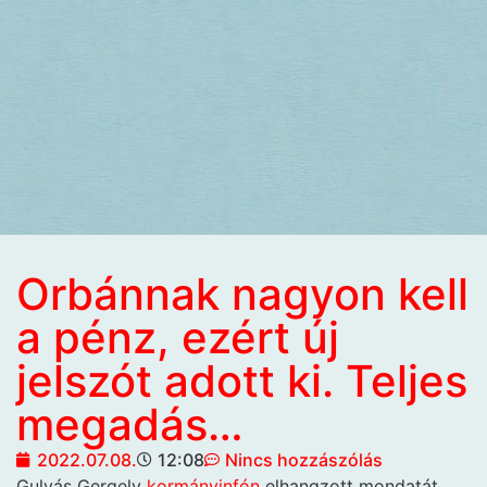
Orbánnak nagyon kell
a pénz, ezért új
jelszót adott ki. Teljes
megadás…
2022.07.08.
12:08
Nincs hozzászólás
Gulyás Gergely
kormányinfón
elhangzott mondatát