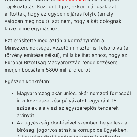
Tájékoztatási Központ. Igaz, ekkor már csak azt
állították, hogy az ügyben eljárás folyik (amely
valóban megindult), azt nem, hogy a két dolognak
köze lenne egymáshoz.
Ezt erősítette meg aztán a kormányinfón a
Miniszterelnökséget vezető miniszter is, felsorolva (a
törvény említése nélkül), mi is kellhet ahhoz, hogy az
Európai Bizottság Magyarország rendelkezésére
merjen bocsátani 5800 milliárd eurót.
Egészen konkrétan:
Magyarország akár uniós, akár nemzeti forrásból
ír ki közbeszerzési pályázatot, egyaránt 15
százalék alá viszi az egyszereplős tenderek
arányát.
Az ügyészség döntésével szemben helye lesz a
bírósági jogorvoslatnak a korrupciós ügyekben.