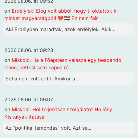
2026.08.06. at 09:52
on
Erdélyiek! Elég volt abból, hogy ti oktattok ki
minket magyarságból! 💔🇭🇺 Ez nem fair
Aki Erdélyben maradtak, azok erdélyiek. Akik...
2026.08.06. at 09:23
on
Miskolc. Ha a Főépítész válasza egy beadandó
lenne, kettest sem kapna rá
Soha nem volt erdő! Amikor a...
2026.08.06. at 09:07
on
Miskolc. Hol teljesítsen szolgálatot Hollósy.
Kiskutyák itatása
Az "politikai lemondás" volt. Azt se...