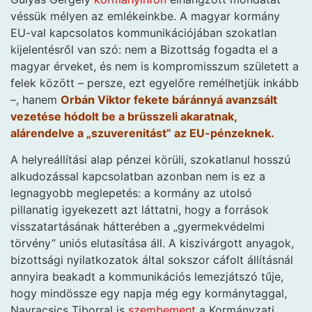
véssük mélyen az emlékeinkbe. A magyar kormány
EU-val kapcsolatos kommunikációjában szokatlan
kijelentésről van szó: nem a Bizottság fogadta el a
magyar érveket, és nem is kompromisszum született a
felek között – persze, ezt egyelőre remélhetjük inkább
–, hanem
Orbán Viktor fekete báránnyá avanzsált
vezetése hódolt be a brüsszeli akaratnak,
alárendelve a „szuverenitást” az EU-pénzeknek.
A helyreállítási alap pénzei körüli, szokatlanul hosszú
alkudozással kapcsolatban azonban nem is ez a
legnagyobb meglepetés: a kormány az utolsó
pillanatig igyekezett azt láttatni, hogy a források
visszatartásának hátterében a „gyermekvédelmi
törvény” uniós elutasítása áll. A kiszivárgott anyagok,
bizottsági nyilatkozatok által sokszor cáfolt állításnál
annyira beakadt a kommunikációs lemezjátszó tűje,
hogy mindössze egy napja még egy kormánytaggal,
Navracsics Tiborral is
szembement
a Kormányzati