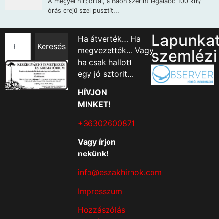
Lapunka
Ha átverték… Ha
Keresés
megvezették… Vagy
szemlézi
ha csak hallott
egy jó sztorit…
HÍVJON
MINKET!
+36302600871
Vagy írjon
nekünk!
info@eszakhirnok.com
Impresszum
Hozzászólás