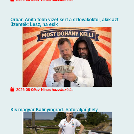
Orbán Anita több vizet kért a szlovákoktól, akik azt
üzenték: Lesz, ha esik
2026-08-06
Nincs hozzászólás
Kis magyar Kalinyingrád. Sátoraljaújhely