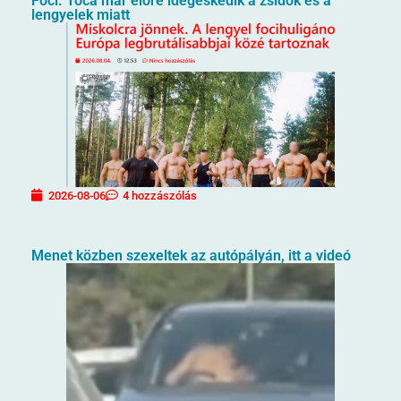
Foci. Toca már előre idegeskedik a zsidók és a
lengyelek miatt
2026-08-06
4 hozzászólás
Menet közben szexeltek az autópályán, itt a videó