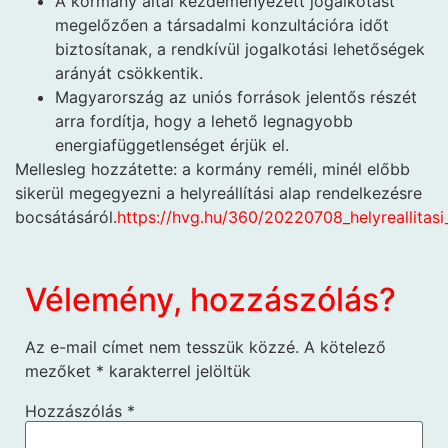
A kormány által kezdeményezett jogalkotást
megelőzően a társadalmi konzultációra időt
biztosítanak, a rendkívül jogalkotási lehetőségek
arányát csökkentik.
Magyarország az uniós források jelentős részét
arra fordítja, hogy a lehető legnagyobb
energiafüggetlenséget érjük el.
Mellesleg hozzátette: a kormány reméli, minél előbb
sikerül megegyezni a helyreállítási alap rendelkezésre
bocsátásáról.
https://hvg.hu/360/20220708_helyreallitas
Vélemény, hozzászólás?
Az e-mail címet nem tesszük közzé.
A kötelező
mezőket
*
karakterrel jelöltük
Hozzászólás
*