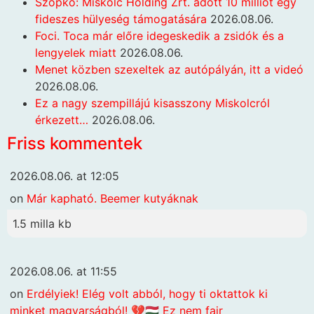
Szopkó: Miskolc Holding Zrt. adott 10 milliót egy
fideszes hülyeség támogatására
2026.08.06.
Foci. Toca már előre idegeskedik a zsidók és a
lengyelek miatt
2026.08.06.
Menet közben szexeltek az autópályán, itt a videó
2026.08.06.
Ez a nagy szempillájú kisasszony Miskolcról
érkezett…
2026.08.06.
Friss kommentek
2026.08.06. at 12:05
on
Már kapható. Beemer kutyáknak
1.5 milla kb
2026.08.06. at 11:55
on
Erdélyiek! Elég volt abból, hogy ti oktattok ki
minket magyarságból! 💔🇭🇺 Ez nem fair