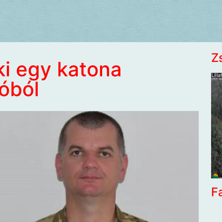
Z
ki egy katona
óból
F