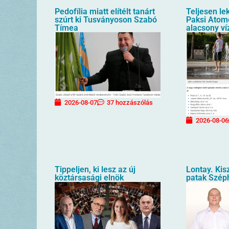
Pedofília miatt elítélt tanárt
Teljesen le
szúrt ki Tusványoson Szabó
Paksi Atom
Tímea
alacsony ví
2026-08-07
37 hozzászólás
2026-08-06
Tippeljen, ki lesz az új
Lontay. Kis
köztársasági elnök
patak Szép