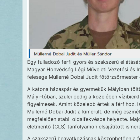
Egy fulladozó férfi gyors és szakszerű ellátásá
Magyar Honvédség Légi Műveleti Vezetési és Ir
felesége Müllerné Dobai Judit főtörzsőrmester
A katona házaspár és gyermekük Mályiban tölt
Mályi-tóban, szülei pedig a közelében vízibicik
figyelmesek. Amint közelebb értek a férfihoz, lá
Müllerné Dobai Judit a kimerült, de még eszmél
megfelelően stabil oldalfekvésbe helyezte. Majd
életmentő (CLS) tanfolyamon elsajátított ismere
A szakszerű beavatkozásnak köszönhetően a fér