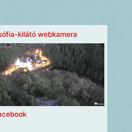
sófia-kilátó webkamera
acebook