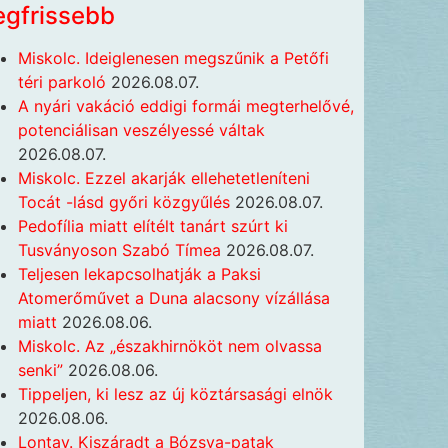
egfrissebb
Miskolc. Ideiglenesen megszűnik a Petőfi
téri parkoló
2026.08.07.
A nyári vakáció eddigi formái megterhelővé,
potenciálisan veszélyessé váltak
2026.08.07.
Miskolc. Ezzel akarják ellehetetleníteni
Tocát -lásd győri közgyűlés
2026.08.07.
Pedofília miatt elítélt tanárt szúrt ki
Tusványoson Szabó Tímea
2026.08.07.
Teljesen lekapcsolhatják a Paksi
Atomerőművet a Duna alacsony vízállása
miatt
2026.08.06.
Miskolc. Az „északhirnököt nem olvassa
senki”
2026.08.06.
Tippeljen, ki lesz az új köztársasági elnök
2026.08.06.
Lontay. Kiszáradt a Bózsva-patak