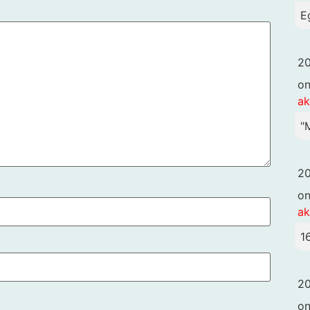
E
20
o
ak
"
20
o
ak
1
20
o