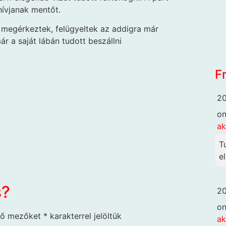
hívjanak mentőt.
megérkeztek, felügyeltek az addigra már
r a saját lábán tudott beszállni
F
20
o
ak
T
el
s?
20
o
ző mezőket
*
karakterrel jelöltük
ak