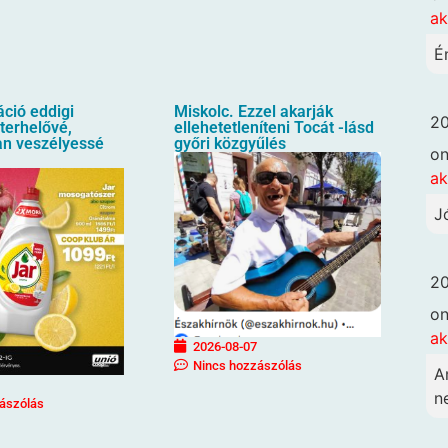
ak
É
áció eddigi
Miskolc. Ezzel akarják
20
terhelővé,
ellehetetleníteni Tocát -lásd
an veszélyessé
győri közgyűlés
o
ak
J
20
o
ak
2026-08-07
Nincs hozzászólás
A
n
ászólás