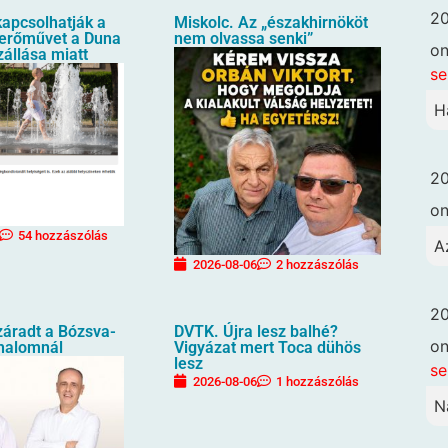
20
kapcsolhatják a
Miskolc. Az „északhirnököt
erőművet a Duna
nem olvassa senki”
o
zállása miatt
se
H
20
o
54 hozzászólás
A
2026-08-06
2 hozzászólás
20
záradt a Bózsva-
DVTK. Újra lesz balhé?
o
halomnál
Vigyázat mert Toca dühös
lesz
se
2026-08-06
1 hozzászólás
N