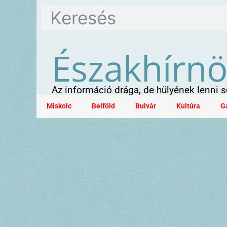
Északhírn
Az információ drága, de hülyének lenni
Miskolc
Belföld
Bulvár
Kultúra
G