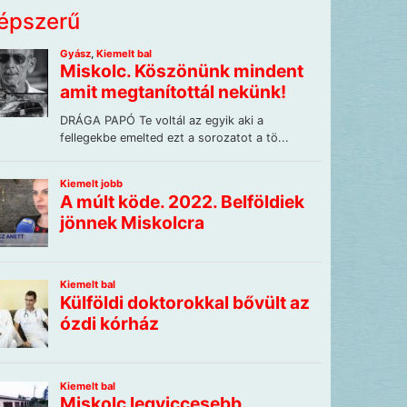
épszerű