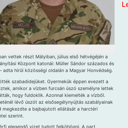
L
ban vettek részt Mályiban, július első hétvégéjén a
ányítási Központ katonái: Müller Sándor százados és
 – adta hírül közösségi oldalán a Magyar Honvédség.
ötték szabadidejüket. Gyermekük éppen evezett a
liztek, amikor a vízben furcsán úszó személyre lettek
tták, hogy fuldoklik. Azonnal kiemelték a vízből.
eténél lévő úszót az elsősegélynyújtás szabályainak
 megkezdte a bajbajutott ellátását a harctéri
tei szerint.
fi elegendő vizet tudott felköhögni. A part