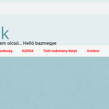
ök
 sem olcsó… Helló bazmegye
azdaság
Külföld
Tech-tudomány-kütyü
Outdoor