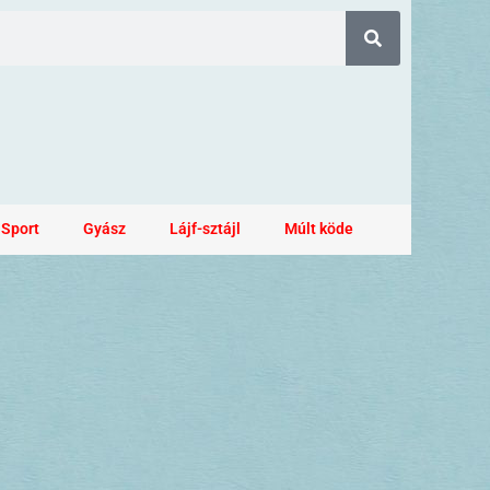
Sport
Gyász
Lájf-sztájl
Múlt köde