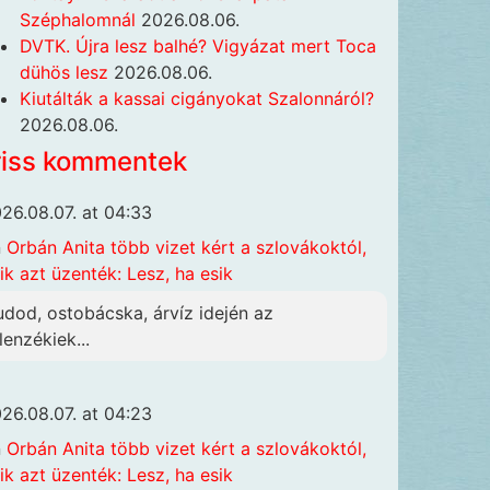
Széphalomnál
2026.08.06.
DVTK. Újra lesz balhé? Vigyázat mert Toca
dühös lesz
2026.08.06.
Kiutálták a kassai cigányokat Szalonnáról?
2026.08.06.
riss kommentek
26.08.07. at 04:33
n
Orbán Anita több vizet kért a szlovákoktól,
ik azt üzenték: Lesz, ha esik
udod, ostobácska, árvíz idején az
lenzékiek...
26.08.07. at 04:23
n
Orbán Anita több vizet kért a szlovákoktól,
ik azt üzenték: Lesz, ha esik