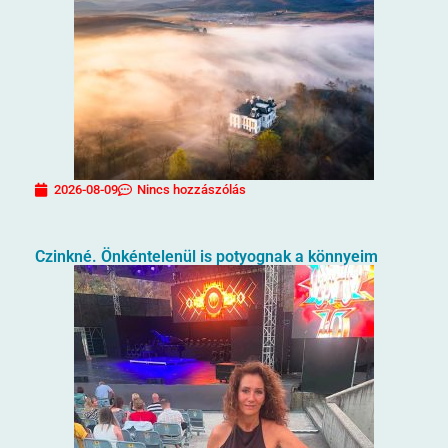
2026-08-09
Nincs hozzászólás
Czinkné. Önkéntelenül is potyognak a könnyeim