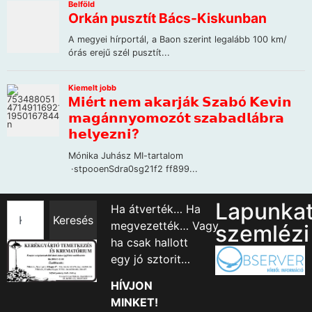
Lapunka
Ha átverték… Ha
Keresés
megvezették… Vagy
szemlézi
ha csak hallott
egy jó sztorit…
HÍVJON
MINKET!