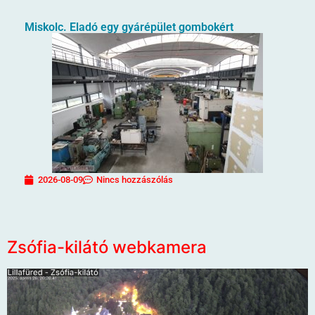
Miskolc. Eladó egy gyárépület gombokért
2026-08-09
Nincs hozzászólás
Zsófia-kilátó webkamera