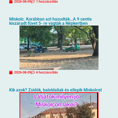
2026-08-09
1 hozzászólás
Miskolc. Korábban azt hazudták…A 9 centis
kiszáradt füvet 5- re vágták a Népkertben
2026-08-09
6 hozzászólás
Kik azok? Zsidók, baloldaliak és ellepik Miskolcot