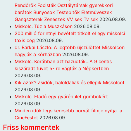
Rendőrök Focisták Osztálytársak gyerekkori
barátok Bunyosok Testepitők Életműveszek
Gangszterek Zenészek VV sek Tv sek
2026.08.09.
Miskolc. Tűz a Muszkáson
2026.08.09.
200 millió forintnyi bevételt titkolt el egy miskolci
taxis cég
2026.08.09.
dr. Barkai László: A legtöbb újszülöttet Miskolcon
hagyják a kórházban
2026.08.09.
Miskolc. Korábban azt hazudták…A 9 centis
kiszáradt füvet 5- re vágták a Népkertben
2026.08.09.
Kik azok? Zsidók, baloldaliak és ellepik Miskolcot
2026.08.09.
Miskolc. Eladó egy gyárépület gombokért
2026.08.09.
Minden idők legsikeresebb horvát filmje nyitja a
CineFestet
2026.08.09.
Friss kommentek