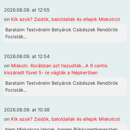
2026.08.09. at 12:55
on
Kik azok? Zsidók, baloldaliak és ellepik Miskolcot
Barataim Testvéreim Betyárok Csibészek Rendőrök
Focisták...
2026.08.09. at 12:54
on
Miskolc. Korábban azt hazudták…A 9 centis
kiszáradt füvet 5- re vágták a Népkertben
Barataim Testvéreim Betyárok Csibészek Rendőrök
Focisták...
2026.08.09. at 10:38
on
Kik azok? Zsidók, baloldaliak és ellepik Miskolcot
Nem Miskolcon laknak, hanem Bükkszentkereszten.