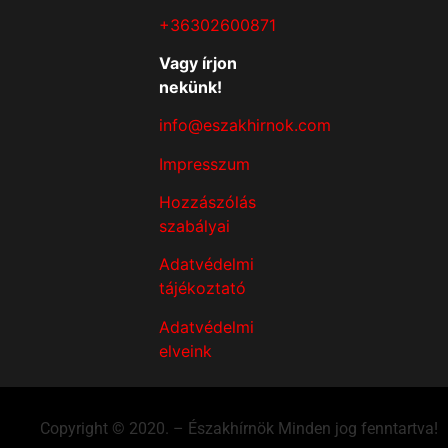
+36302600871
Vagy írjon
nekünk!
info@eszakhirnok.com
Impresszum
Hozzászólás
szabályai
Adatvédelmi
tájékoztató
Adatvédelmi
elveink
Copyright © 2020. – Északhírnök Minden jog fenntartva!