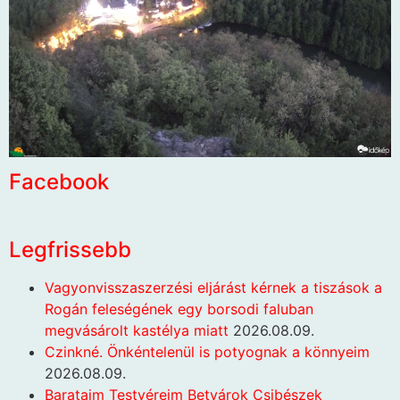
Facebook
Legfrissebb
Vagyonvisszaszerzési eljárást kérnek a tiszások a
Rogán feleségének egy borsodi faluban
megvásárolt kastélya miatt
2026.08.09.
Czinkné. Önkéntelenül is potyognak a könnyeim
2026.08.09.
Barataim Testvéreim Betyárok Csibészek