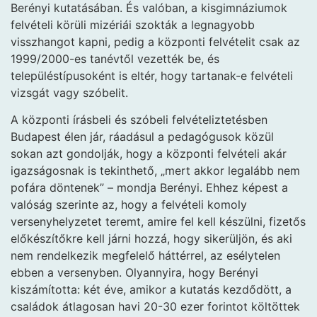
Berényi kutatásában. És valóban, a kisgimnáziumok
felvételi körüli mizériái szokták a legnagyobb
visszhangot kapni, pedig a központi felvételit csak az
1999/2000-es tanévtől vezették be, és
településtípusoként is eltér, hogy tartanak-e felvételi
vizsgát vagy szóbelit.
A központi írásbeli és szóbeli felvételiztetésben
Budapest élen jár, ráadásul a pedagógusok közül
sokan azt gondolják, hogy a központi felvételi akár
igazságosnak is tekinthető, „mert akkor legalább nem
pofára döntenek” – mondja Berényi. Ehhez képest a
valóság szerinte az, hogy a felvételi komoly
versenyhelyzetet teremt, amire fel kell készülni, fizetős
előkészítőkre kell járni hozzá, hogy sikerüljön, és aki
nem rendelkezik megfelelő háttérrel, az esélytelen
ebben a versenyben. Olyannyira, hogy Berényi
kiszámította: két éve, amikor a kutatás kezdődött, a
családok átlagosan havi 20-30 ezer forintot költöttek