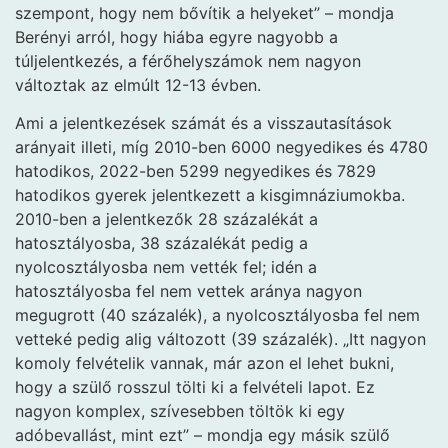
szempont, hogy nem bővítik a helyeket” – mondja
Berényi arról, hogy hiába egyre nagyobb a
túljelentkezés, a férőhelyszámok nem nagyon
változtak az elmúlt 12-13 évben.
Ami a jelentkezések számát és a visszautasítások
arányait illeti, míg 2010-ben 6000 negyedikes és 4780
hatodikos, 2022-ben 5299 negyedikes és 7829
hatodikos gyerek jelentkezett a kisgimnáziumokba.
2010-ben a jelentkezők 28 százalékát a
hatosztályosba, 38 százalékát pedig a
nyolcosztályosba nem vették fel; idén a
hatosztályosba fel nem vettek aránya nagyon
megugrott (40 százalék), a nyolcosztályosba fel nem
vetteké pedig alig változott (39 százalék). „Itt nagyon
komoly felvételik vannak, már azon el lehet bukni,
hogy a szülő rosszul tölti ki a felvételi lapot. Ez
nagyon komplex, szívesebben töltök ki egy
adóbevallást, mint ezt” – mondja egy másik szülő