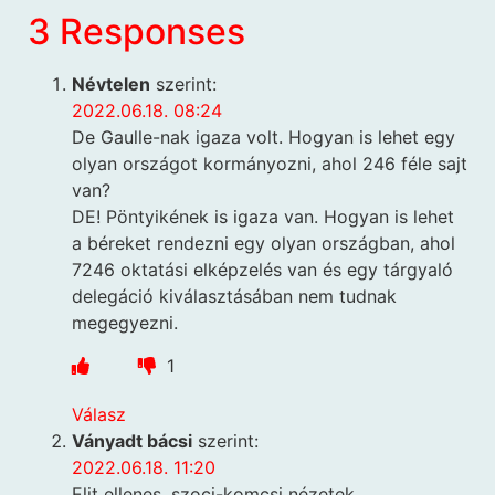
3 Responses
Névtelen
szerint:
2022.06.18. 08:24
De Gaulle-nak igaza volt. Hogyan is lehet egy
olyan országot kormányozni, ahol 246 féle sajt
van?
DE! Pöntyikének is igaza van. Hogyan is lehet
a béreket rendezni egy olyan országban, ahol
7246 oktatási elképzelés van és egy tárgyaló
delegáció kiválasztásában nem tudnak
megegyezni.
1
Válasz
Ványadt bácsi
szerint:
2022.06.18. 11:20
Elit ellenes, szoci-komcsi nézetek.