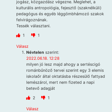
jogász, közgazdász végezne. Meglehet, a
kulturális antropológia, fejesztő (szaknélküli)
pedagógus és egyéb léggömbhámozó szakok
felvirágoznának.
Tessék választani.
1
1
Válasz
Névtelen
szerint:
2022.06.18. 12:28
milyen jó lesz majd ahogy a sertéscigó
románbűnöző tervei szerint egy 3 elemis
iskolaőr által oktatásba részesülő fattyad
lemészárol, mert nem fizeted a napi
betevő adagját
2
1
Válasz