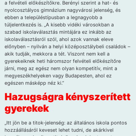
a felvételi előkészítőkre. Berényi szerint a hat- és
nyolcosztályos gimnázium nagyvárosi jelenség, és
ebben a településtípusban a legnagyobb a
túljelentkezés is. „A kisebb vidéki városokban a
szabad iskolaválasztás mintájára ez inkább az
iskolaválasztásról szól, ahol azok vannak eleve
előnyben – nyilván a helyi középosztálybeli családok –
akik tudják, mekkora a tét. Viszont nem kell a
gyerekeiknek heti háromszor felvételi előkészítőre
járni, meg az egész nem olyan kompetitív, mint a
megyeszékhelyeken vagy Budapesten, ahol ez
egészen másképp néz ki.”
Hazugságra kényszerített
gyerekek
„Itt jön be a titok-jelenség: az általános iskola pontos
hozzáállásáról keveset lehet tudni, de akárkivel