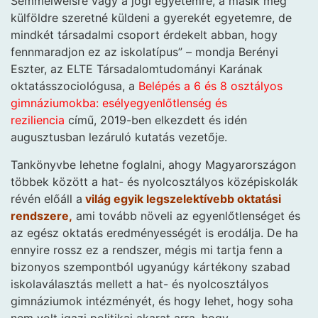
Semmelweisre vagy a jogi egyetemre, a másik meg
külföldre szeretné küldeni a gyerekét egyetemre, de
mindkét társadalmi csoport érdekelt abban, hogy
fennmaradjon ez az iskolatípus” – mondja Berényi
Eszter, az ELTE Társadalomtudományi Karának
oktatásszociológusa, a
Belépés a 6 és 8 osztályos
gimnáziumokba: esélyegyenlőtlenség és
reziliencia
című, 2019-ben elkezdett és idén
augusztusban lezáruló kutatás vezetője.
Tankönyvbe lehetne foglalni, ahogy Magyarországon
többek között a hat- és nyolcosztályos középiskolák
révén előáll a
világ egyik legszelektívebb oktatási
rendszere,
ami tovább növeli az egyenlőtlenséget és
az egész oktatás eredményességét is erodálja. De ha
ennyire rossz ez a rendszer, mégis mi tartja fenn a
bizonyos szempontból ugyanúgy kártékony szabad
iskolaválasztás mellett a hat- és nyolcosztályos
gimnáziumok intézményét, és hogy lehet, hogy soha
nem volt igazi politikai akarat arra, hogy