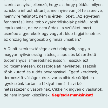
szerint annyira jellemző, hogy az, hogy például milyen
az iskola infrastruktúrája, mennyire van jól felszerelve,
mennyire felújított, nem is érdekli őket. „Az egyetemi
fenntartású legelitebb gyakorlóiskolák például totál
lepukkantak, de ez nem érdekli a szülőket, mert
cserébe a gyerekeik egy vágyott klub tagjai lehetnek
az ország legrangosabb gimnáziumaiban.”
A Qubit szerkesztősége azért dolgozik, hogy a
magyar nyilvánosság hiteles, alapos és közérthető
tudományos ismeretekhez jusson. Tesszük ezt
politikamentesen, közszolgálati hevülettel, száznál
több kutató és tudós bevonásával. Égető kérdések,
dermesztő válságok és zavaros álhírek sűrűjében
igyekszünk tartani a fáklyát immár havi bő
hétszázezer olvasónknak. Cikkeink ingyen olvashatók,
de nem ingyen készülnek.
Segítsd a munkánkat!