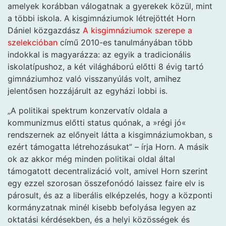
amelyek korábban válogatnak a gyerekek közül, mint
a többi iskola. A kisgimnáziumok létrejöttét Horn
Dániel közgazdász
A kisgimnáziumok szerepe a
szelekcióban
című 2010-es tanulmányában több
indokkal is magyarázza: az egyik a tradicionális
iskolatípushoz, a két világháború előtti 8 évig tartó
gimnáziumhoz való visszanyúlás volt, amihez
jelentősen hozzájárult az egyházi lobbi is.
„A politikai spektrum konzervatív oldala a
kommunizmus előtti status quónak, a »régi jó«
rendszernek az előnyeit látta a kisgimnáziumokban, s
ezért támogatta létrehozásukat” – írja Horn. A másik
ok az akkor még minden politikai oldal által
támogatott decentralizáció volt, amivel Horn szerint
egy ezzel szorosan összefonódó laissez faire elv is
párosult, és az a liberális elképzelés, hogy a központi
kormányzatnak minél kisebb befolyása legyen az
oktatási kérdésekben, és a helyi közösségek és