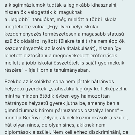
a kisgimnáziumok tudták a leginkább kihasználni,
hiszen ők válogatták ki maguknak
a „legjobb” tanulókat, még mielőtt a többi iskola
megtehette volna. „Egy ilyen helyi iskolai
kezdeményezés természetesen a magasabb státusú
szülők oldaláról nyitott fülekre talált (ha nem épp ők
kezdeményezték az iskola átalakulását), hiszen így
lehetett biztosítani a megnövekedett erőforrások
mellett a jobb iskolai összetételt is saját gyermekeik
részére” – írja Horn a tanulmányában.
Ezekbe az iskolákba soha nem jártak hátrányos
helyzetű gyerekek: „statisztikailag úgy kell elképzelni,
mintha minden ötödik évben egy halmozottan
hátrányos helyzetű gyerek jutna be, amennyiben a
gimnáziumnak három párhuzamos osztálya lenne” –
mondja Berényi. „Olyan, akinek közmunkások a szülei,
hát olyan nincs, de olyan sincs, akiknek nem
diplomások a szülei. Nem kell ehhez diszkriminálni, de