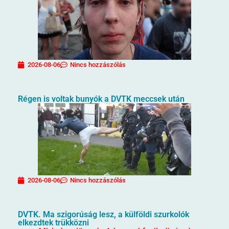
2026-08-06
Nincs hozzászólás
Régen is voltak bunyók a DVTK meccsek után
2026-08-06
Nincs hozzászólás
DVTK. Ma szigorúság lesz, a külföldi szurkolók
elkezdtek trükközni