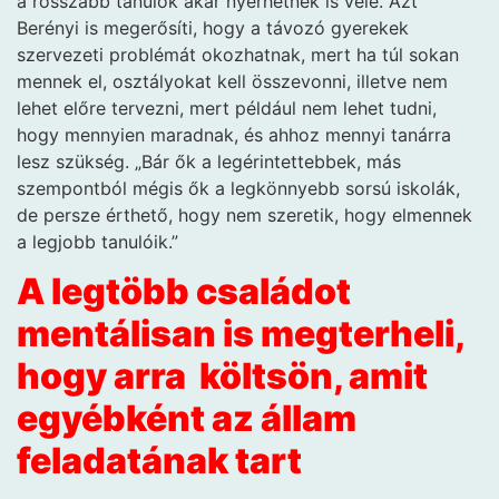
a rosszabb tanulók akár nyerhetnek is vele. Azt
Berényi is megerősíti, hogy a távozó gyerekek
szervezeti problémát okozhatnak, mert ha túl sokan
mennek el, osztályokat kell összevonni, illetve nem
lehet előre tervezni, mert például nem lehet tudni,
hogy mennyien maradnak, és ahhoz mennyi tanárra
lesz szükség. „Bár ők a legérintettebbek, más
szempontból mégis ők a legkönnyebb sorsú iskolák,
de persze érthető, hogy nem szeretik, hogy elmennek
a legjobb tanulóik.”
A legtöbb családot
mentálisan is megterheli,
hogy arra költsön, amit
egyébként az állam
feladatának tart