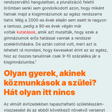
rendszerváltó hangulatban, a pluralizáció feletti
örömben senki sem gondolkodott azon, hogy miként
hatnak majd a kisgimnáziumok az egész rendszerre
hatni. Még a 2000-es évek elején sem esett le nagyon
a tantusz, pedig a 90-es évek végén már
voltak
kutatások
, amik azt mutatták, hogy ezek a
gimnáziumok erős hatással vannak a rendszer
szelektivitására. De aztán csönd volt, mert azt is
lehetett rá mondani, hogy keveseket érint ez az egész,
hisz az összes tanulónak csak 9-10 százaléka jár a
kisgimnáziumba.”
Olyan gyerek, akinek
közmunkások a szülei?
Hát olyan itt nincs
Az elmúlt évtizedekben tapasztalható születésszám-
visszaesést és az ebből következő növekvő versenyt