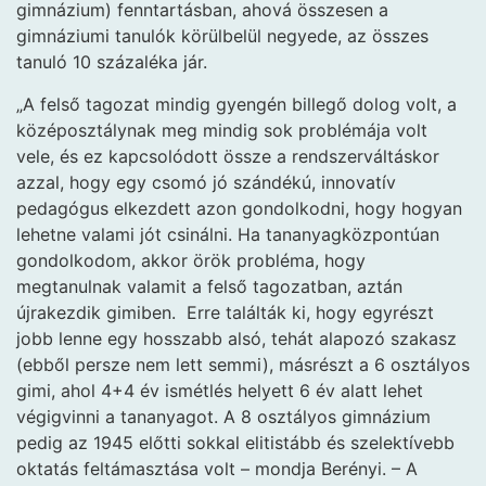
gimnázium) fenntartásban, ahová összesen a
gimnáziumi tanulók körülbelül negyede, az összes
tanuló 10 százaléka jár.
„A felső tagozat mindig gyengén billegő dolog volt, a
középosztálynak meg mindig sok problémája volt
vele, és ez kapcsolódott össze a rendszerváltáskor
azzal, hogy egy csomó jó szándékú, innovatív
pedagógus elkezdett azon gondolkodni, hogy hogyan
lehetne valami jót csinálni. Ha tananyagközpontúan
gondolkodom, akkor örök probléma, hogy
megtanulnak valamit a felső tagozatban, aztán
újrakezdik gimiben. Erre találták ki, hogy egyrészt
jobb lenne egy hosszabb alsó, tehát alapozó szakasz
(ebből persze nem lett semmi), másrészt a 6 osztályos
gimi, ahol 4+4 év ismétlés helyett 6 év alatt lehet
végigvinni a tananyagot. A 8 osztályos gimnázium
pedig az 1945 előtti sokkal elitistább és szelektívebb
oktatás feltámasztása volt – mondja Berényi. – A