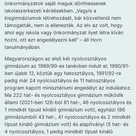
önkormányzatok saját maguk dönthessenek
iskolaszerkezeti kérdésekben. „Vagyis a
kisgimnáziumok létrehozását, bár közvetlenül nem
támogatták, nem is ellenezték. Az elv az volt, hogy
ahol egy iskola vagy önkormányzat ilyet létre kíván
hozni, ott ezt engedélyezni kell” – áll Horn
tanulmányában.
Magyarországon az első két nyolcosztályos
gimnázium az 1989/90-es tanévben indult el; 1990/91-
ben újabb 12, köztük egy hatosztályos, 1991/92-re
pedig már 24 nyolcosztályos és 11 hatosztályos
program kapott minisztériumi engedélyt az induláshoz.
Ma 222 hat- és nyolcosztályos gimnázium működik
állami (2021-ben 126-ból 81 hat-, 46 nyolcosztályos és
1 mindkét típust kínáló gimnázium volt), egyházi (86
gimnáziumból 43 hat-, 41 nyolcosztályos és 2 mindkét
típust kínáló gimnázium volt) és alapítványi (5 hat- és
4 nyolcosztályos, 1 pedig mindkét típust kínáló