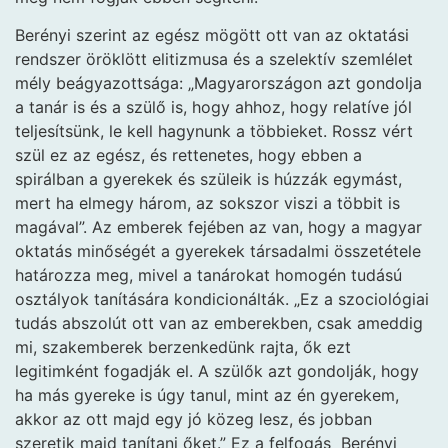
Berényi szerint az egész mögött ott van az oktatási
rendszer öröklött elitizmusa és a szelektív szemlélet
mély beágyazottsága: „Magyarországon azt gondolja
a tanár is és a szülő is, hogy ahhoz, hogy relatíve jól
teljesítsünk, le kell hagynunk a többieket. Rossz vért
szül ez az egész, és rettenetes, hogy ebben a
spirálban a gyerekek és szüleik is húzzák egymást,
mert ha elmegy három, az sokszor viszi a többit is
magával”. Az emberek fejében az van, hogy a magyar
oktatás minőségét a gyerekek társadalmi összetétele
határozza meg, mivel a tanárokat homogén tudású
osztályok tanítására kondicionálták. „Ez a szociológiai
tudás abszolút ott van az emberekben, csak ameddig
mi, szakemberek berzenkedünk rajta, ők ezt
legitimként fogadják el. A szülők azt gondolják, hogy
ha más gyereke is úgy tanul, mint az én gyerekem,
akkor az ott majd egy jó közeg lesz, és jobban
szeretik majd tanítani őket.” Ez a felfogás Berényi