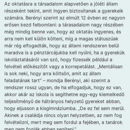
Az oktatásra a társadalom alapvetően a jóléti állam
részeként tekint, amit ingyen biztosítanak a gyerekeik
számára. Berényi szerint az elmúlt 12 évben ez nagyon
erősen kezd felbomlani: a tárasadalom nagy részében
még mindig benne van, hogy az oktatás ingyenes, és
arra nem kell külön költeni, míg a magas státuszúak
már rég elfogadták, hogy az állami rendszeren belül
maradva is a pénztárcájukba kell nyúlni, ha a gyerekük
iskoláztatásáról van szó, hogy fizessék például a
felvételi előkészítőt vagy a korrepetálást. „Mentálisan
is sok neki, hogy arra költsön, amit az állam
feladatának tart” – mondja Berényi, aki szerint a
rendszer rossz ugyan, de ha elfogadjuk, hogy ez van,
akkor akár az iskola is segíthetne egy-egy kiemelkedő
teljesítményű de hátrányos helyzetű gyereket abban,
hogy eljusson a kisgimnáziumba. „De ez fel sem merül.
Akinek a családja nincs olyan helyzetben, az nem fog
felvételizni, mert meg sem fordul a fejében, a tanárok
meg nem fogják ebben segíteni.”