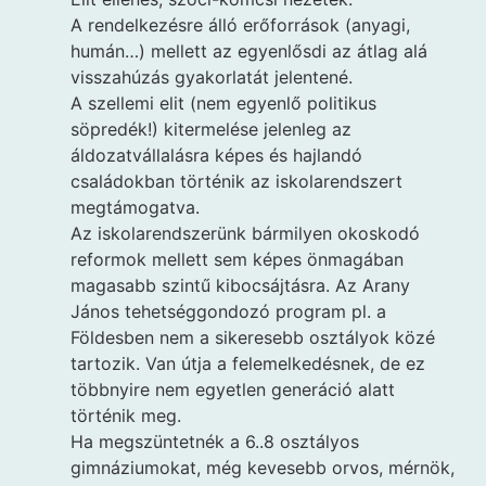
A rendelkezésre álló erőforrások (anyagi,
humán…) mellett az egyenlősdi az átlag alá
visszahúzás gyakorlatát jelentené.
A szellemi elit (nem egyenlő politikus
söpredék!) kitermelése jelenleg az
áldozatvállalásra képes és hajlandó
családokban történik az iskolarendszert
megtámogatva.
Az iskolarendszerünk bármilyen okoskodó
reformok mellett sem képes önmagában
magasabb szintű kibocsájtásra. Az Arany
János tehetséggondozó program pl. a
Földesben nem a sikeresebb osztályok közé
tartozik. Van útja a felemelkedésnek, de ez
többnyire nem egyetlen generáció alatt
történik meg.
Ha megszüntetnék a 6..8 osztályos
gimnáziumokat, még kevesebb orvos, mérnök,