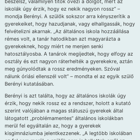
beszélsz, valamilyen titok övezi a dolgot, mert az
iskolák úgy érzik, hogy ez nekik nagyon rossz” –
mondja Berényi. A szülők sokszor arra kényszerítik a
gyerekeiket, hogy hazudjanak, vagy elhallgassák, hogy
felvételizni akarnak. „Az általános iskola hozzáállása
rémes volt, a tanár hatodikban azt magyarázta a
gyerekeknek, hogy miért ne menjen senki
hatosztályosba. A tanárok megijedtek, hogy elfogy az
osztály és ezt nagyon ráterhelték a gyerekekre, aztán
meg gúnyolódtak a rossz eredményeken. Szóval
nálunk óriási ellenszél volt” – mondta el az egyik szülő
Berényi kutatásában.
Berényi is azt találta, hogy az általános iskolák úgy
érzik, hogy nekik rossz ez a rendszer, holott a kutató
szerint valójában a magas státuszú gyerekek által
látogatott „problémamentes” általános iskolákban
merül fel egyáltalán az, hogy a gyerekek
kisgimnáziumba jelentkezzenek. „A legtöbb iskolában