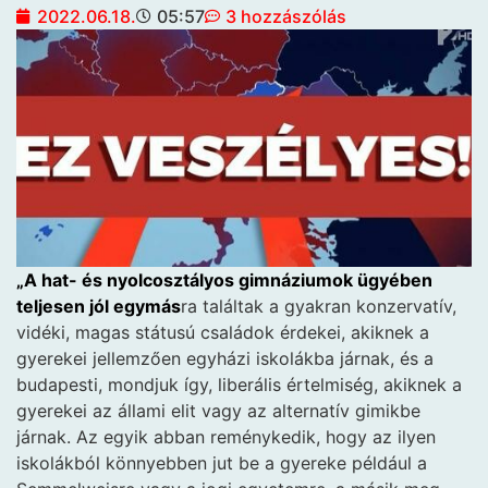
2022.06.18.
05:57
3 hozzászólás
„A hat- és nyolcosztályos gimnáziumok ügyében
teljesen jól egymás
ra találtak a gyakran konzervatív,
vidéki, magas státusú családok érdekei, akiknek a
gyerekei jellemzően egyházi iskolákba járnak, és a
budapesti, mondjuk így, liberális értelmiség, akiknek a
gyerekei az állami elit vagy az alternatív gimikbe
járnak. Az egyik abban reménykedik, hogy az ilyen
iskolákból könnyebben jut be a gyereke például a