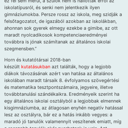
ez fel sem merül, a szülők nem is hallottak erről az
iskolatípusról, és senki nem jelentkezik ilyen
gimnáziumokba. Persze rossz az iskola, meg szidják a
felsőtagozatot, de igazából azokban az iskolákban,
ahonnan sok gyerek elmegy ezekbe a gimibe, az ott
maradt nyolcadikosok kompetenciaeredményei
továbbra is jónak számítanak az általános iskolai
szegmensben.”
Horn és kutatótársai 2018-ban
készült
kutatásukban
azt találták, hogy a legjobb
diákok távozásának azért van hatása az általános
iskolában maradt társaik 8. évfolyamos szövegértési
és matematika tesztpontszámaira, jegyeire, illetve
továbbtanulási szándékaikra. Eredményeik szerint ha
egy általános iskolai osztályból a legjobbak elmennek
kisgimnáziumba, az átlagosan enyhén negatív hatással
lesz az osztályra, bár ez a hatás inkább vegyes: a
maradó jó tanulók valamennyit veszítenek emiatt, míg