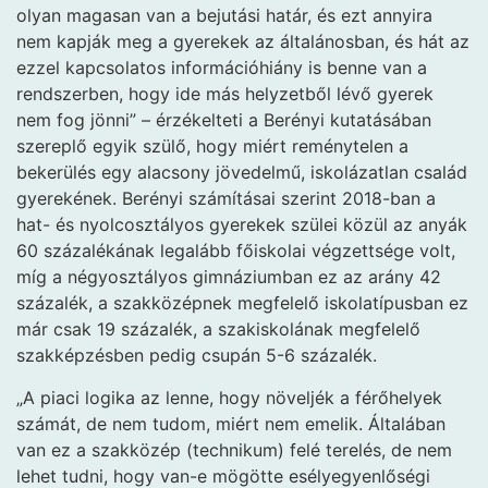
olyan magasan van a bejutási határ, és ezt annyira
nem kapják meg a gyerekek az általánosban, és hát az
ezzel kapcsolatos információhiány is benne van a
rendszerben, hogy ide más helyzetből lévő gyerek
nem fog jönni” – érzékelteti a Berényi kutatásában
szereplő egyik szülő, hogy miért reménytelen a
bekerülés egy alacsony jövedelmű, iskolázatlan család
gyerekének. Berényi számításai szerint 2018-ban a
hat- és nyolcosztályos gyerekek szülei közül az anyák
60 százalékának legalább főiskolai végzettsége volt,
míg a négyosztályos gimnáziumban ez az arány 42
százalék, a szakközépnek megfelelő iskolatípusban ez
már csak 19 százalék, a szakiskolának megfelelő
szakképzésben pedig csupán 5-6 százalék.
„A piaci logika az lenne, hogy növeljék a férőhelyek
számát, de nem tudom, miért nem emelik. Általában
van ez a szakközép (technikum) felé terelés, de nem
lehet tudni, hogy van-e mögötte esélyegyenlőségi