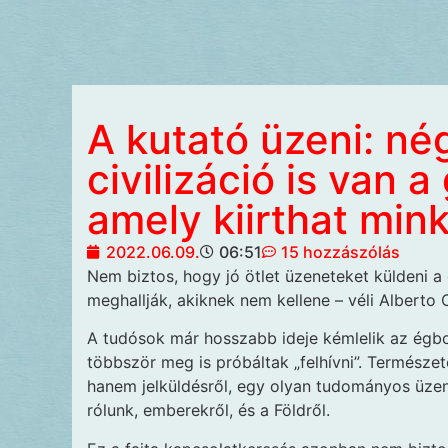
A kutató üzeni: né
civilizáció is van 
amely kiirthat min
2022.06.09.
06:51
15 hozzászólás
Nem biztos, hogy jó ötlet üzeneteket küldeni a
meghallják, akiknek nem kellene – véli Alberto 
A tudósok már hosszabb ideje kémlelik az égbolt
többször meg is próbáltak „felhívni”. Termész
hanem jelküldésről, egy olyan tudományos üzene
rólunk, emberekről, és a Földről.