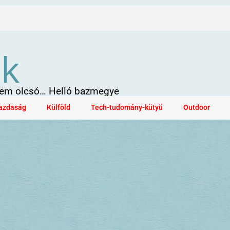
ök
 sem olcsó… Helló bazmegye
azdaság
Külföld
Tech-tudomány-kütyü
Outdoor