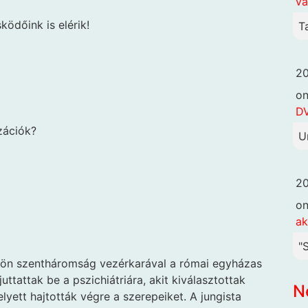
va
ködőink is elérik!
T
20
o
DV
zációk?
U
20
o
ak
"
tön szentháromság vezérkarával a római egyházas
uttattak be a pszichiátriára, akit kiválasztottak
N
lyett hajtották végre a szerepeiket. A jungista