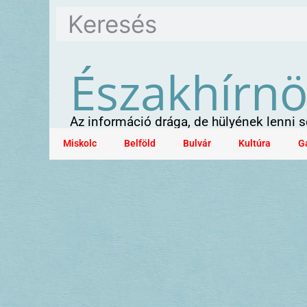
Északhírn
Az információ drága, de hülyének lenni
Miskolc
Belföld
Bulvár
Kultúra
G