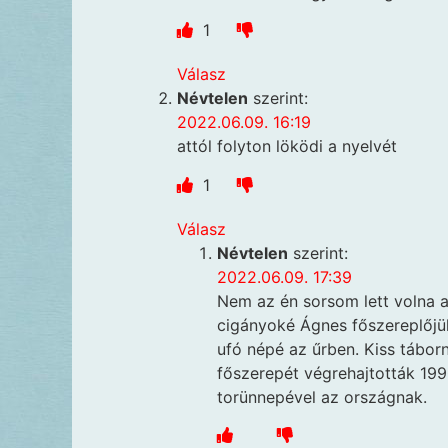
1
Válasz
Névtelen
szerint:
2022.06.09. 16:19
attól folyton löködi a nyelvét
1
Válasz
Névtelen
szerint:
2022.06.09. 17:39
Nem az én sorsom lett volna a
cigányoké Ágnes főszereplőjük
ufó népé az űrben. Kiss tábor
főszerepét végrehajtották 199
torünnepével az országnak.