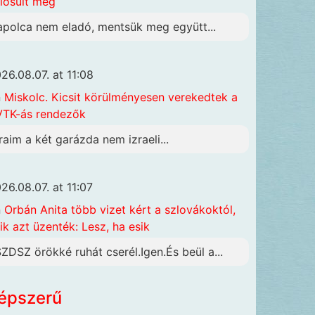
lósult meg
apolca nem eladó, mentsük meg együtt...
26.08.07. at 11:08
n
Miskolc. Kicsit körülményesen verekedtek a
TK-ás rendezők
raim a két garázda nem izraeli...
26.08.07. at 11:07
n
Orbán Anita több vizet kért a szlovákoktól,
ik azt üzenték: Lesz, ha esik
SZDSZ örökké ruhát cserél.Igen.És beül a...
épszerű