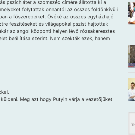
s pszichiáter a szomszéd címére állította ki a
elyeket folytattak onnantól az összes földönkívüli
iában a főszerepeiket. Övéké az összes egyházhajó
tre feszítéseket és világapokalipszist hajtottak
akár az angol központi helyen lévő rózsakeresztes
elet beállítása szerint. Nem szekták ezek, hanem
kal.
küldeni. Meg azt hogy Putyin várja a vezetőjüket