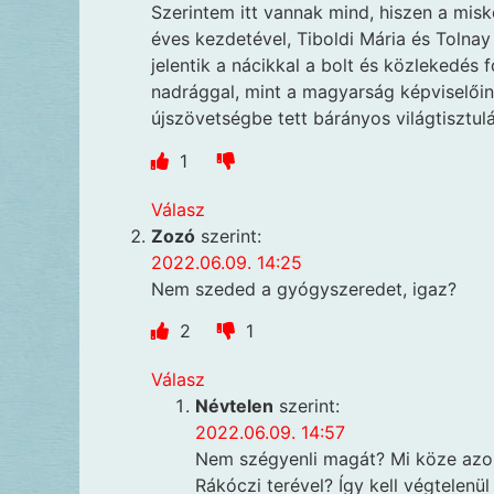
Szerintem itt vannak mind, hiszen a misko
éves kezdetével, Tiboldi Mária és Tolnay 
jelentik a nácikkal a bolt és közlekedés 
nadrággal, mint a magyarság képviselőin
újszövetségbe tett bárányos világtisztul
1
Válasz
Zozó
szerint:
2022.06.09. 14:25
Nem szeded a gyógyszeredet, igaz?
2
1
Válasz
Névtelen
szerint:
2022.06.09. 14:57
Nem szégyenli magát? Mi köze azon
Rákóczi terével? Így kell végtelenü