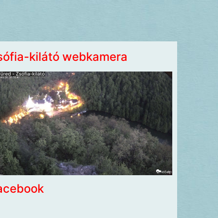
sófia-kilátó webkamera
acebook