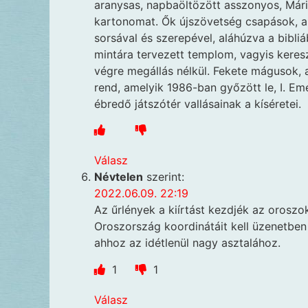
aranysas, napbaöltözött asszonyos, Máriá
kartonomat. Ők újszövetség csapások, am
sorsával és szerepével, aláhúzva a bibl
mintára tervezett templom, vagyis keresz
végre megállás nélkül. Fekete mágusok, 
rend, amelyik 1986-ban győzött le, I. Em
ébredő játszótér vallásainak a kíséretei.
Válasz
Névtelen
szerint:
2022.06.09. 22:19
Az űrlények a kiírtást kezdjék az oroszok
Oroszország koordinátáit kell üzenetben 
ahhoz az idétlenül nagy asztalához.
1
1
Válasz