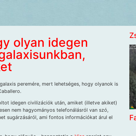
Z
gy olyan idegen
a galaxisunkban,
ket
 galaxis peremére, mert lehetséges, hogy olyanok is
Caballero.
ot idegen civilizációk után, amiket (illetve akiket)
etesen nem hagyományos telefonálásról van szó,
F
t sugárzásáról, ami fontos információkat árul el