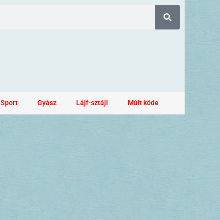
Sport
Gyász
Lájf-sztájl
Múlt köde