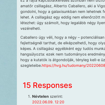
Ez a fajta kapcsolatkeresés azonban nem bizto
amatőr csillagász, Alberto Caballero, aki a Vi
gondolni, hogy a galaxisunkban nem lehetnek fej
lehet. A csillagász egy eddig nem ellenőrzött m
létezhet: úgy számolt, hogy legalább négy ilye
vezérelheti.
Caballero úgy véli, hogy a négy – potenciálisan
fejlettségnél tarthat, de elképzelhető, hogy oly
képes. A csillagász egyébként egy tudós munkáj
hangsúlyozta: ezek nem tudományos eredmények,
hogy a kutatók is átgondolják, tényleg kell-e üz
szegleteibe.
https://hvg.hu/tudomany/20220608_u
15 Responses
Névtelen
szerint:
2022.06.09. 12:20