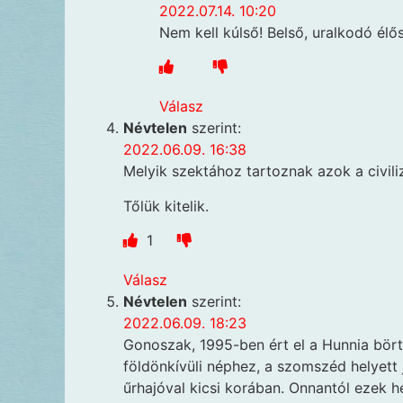
2022.07.14. 10:20
Nem kell kúlső! Belső, uralkodó élős
Válasz
Névtelen
szerint:
2022.06.09. 16:38
Melyik szektához tartoznak azok a civili
Tőlük kitelik.
1
Válasz
Névtelen
szerint:
2022.06.09. 18:23
Gonoszak, 1995-ben ért el a Hunnia bör
földönkívüli néphez, a szomszéd helyett j
űrhajóval kicsi korában. Onnantól ezek he