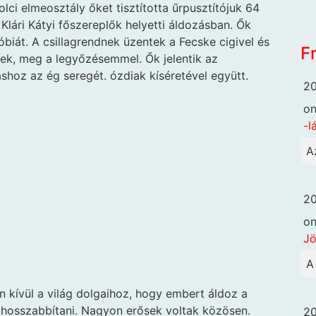
lci elmeosztály őket tisztította űrpusztítójuk 64
Klári Kátyi főszereplők helyetti áldozásban. Ők
fóbiát. A csillagrendnek üzentek a Fecske cigivel és
F
ek, meg a legyőzésemmel. Ők jelentik az
áshoz az ég seregét. ózdiak kíséretével együtt.
20
o
-l
A
20
o
Jö
A
 kívül a világ dolgaihoz, hogy embert áldoz a
l hosszabbítani. Nagyon erősek voltak közösen.
20