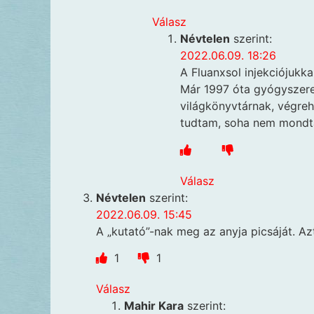
Válasz
Névtelen
szerint:
2022.06.09. 18:26
A Fluanxsol injekciójukk
Már 1997 óta gyógyszerez
világkönyvtárnak, végreh
tudtam, soha nem mondt
Válasz
Névtelen
szerint:
2022.06.09. 15:45
A „kutató”-nak meg az anyja picsáját. Az
1
1
Válasz
Mahir Kara
szerint: