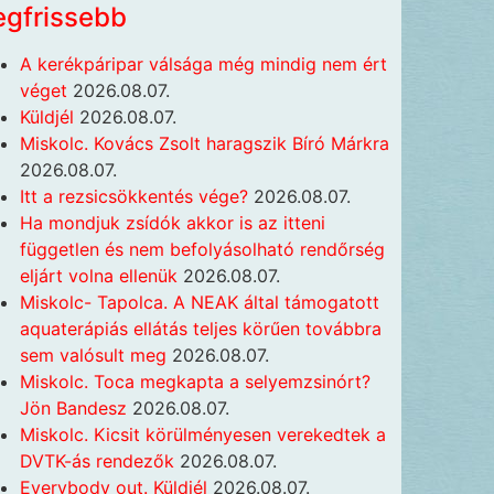
egfrissebb
A kerékpáripar válsága még mindig nem ért
véget
2026.08.07.
Küldjél
2026.08.07.
Miskolc. Kovács Zsolt haragszik Bíró Márkra
2026.08.07.
Itt a rezsicsökkentés vége?
2026.08.07.
Ha mondjuk zsídók akkor is az itteni
független és nem befolyásolható rendőrség
eljárt volna ellenük
2026.08.07.
Miskolc- Tapolca. A NEAK által támogatott
aquaterápiás ellátás teljes körűen továbbra
sem valósult meg
2026.08.07.
Miskolc. Toca megkapta a selyemzsinórt?
Jön Bandesz
2026.08.07.
Miskolc. Kicsit körülményesen verekedtek a
DVTK-ás rendezők
2026.08.07.
Everybody out. Küldjél
2026.08.07.