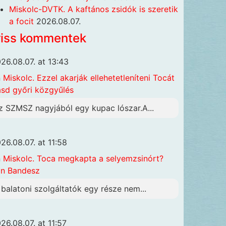
Miskolc-DVTK. A kaftános zsidók is szeretik
a focit
2026.08.07.
riss kommentek
26.08.07. at 13:43
n
Miskolc. Ezzel akarják ellehetetleníteni Tocát
ásd győri közgyűlés
z SZMSZ nagyjából egy kupac lószar.A...
26.08.07. at 11:58
n
Miskolc. Toca megkapta a selyemzsinórt?
n Bandesz
 balatoni szolgáltatók egy része nem...
26.08.07. at 11:57