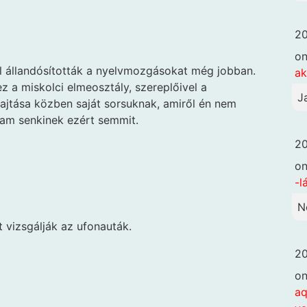
20
o
al állandósították a nyelvmozgásokat még jobban.
ak
 a miskolci elmeosztály, szereplőivel a
J
ajtása közben saját sorsuknak, amiről én nem
am senkinek ezért semmit.
20
o
-l
N
t vizsgálják az ufonauták.
20
o
aq