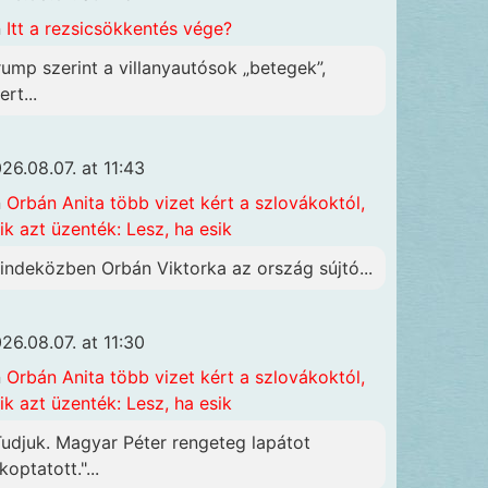
n
Itt a rezsicsökkentés vége?
rump szerint a villanyautósok „betegek”,
rt...
26.08.07. at 11:43
n
Orbán Anita több vizet kért a szlovákoktól,
ik azt üzenték: Lesz, ha esik
indeközben Orbán Viktorka az ország sújtó...
26.08.07. at 11:30
n
Orbán Anita több vizet kért a szlovákoktól,
ik azt üzenték: Lesz, ha esik
Tudjuk. Magyar Péter rengeteg lapátot
koptatott."...