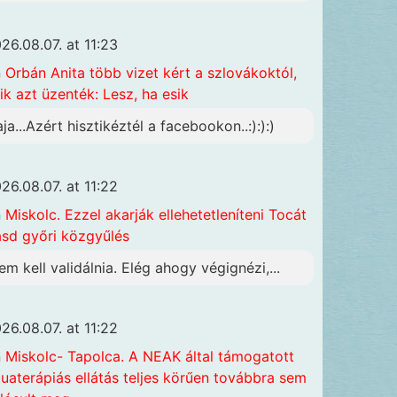
26.08.07. at 11:23
n
Orbán Anita több vizet kért a szlovákoktól,
ik azt üzenték: Lesz, ha esik
aja...Azért hisztikéztél a facebookon..:):):)
26.08.07. at 11:22
n
Miskolc. Ezzel akarják ellehetetleníteni Tocát
ásd győri közgyűlés
em kell validálnia. Elég ahogy végignézi,...
26.08.07. at 11:22
n
Miskolc- Tapolca. A NEAK által támogatott
uaterápiás ellátás teljes körűen továbbra sem