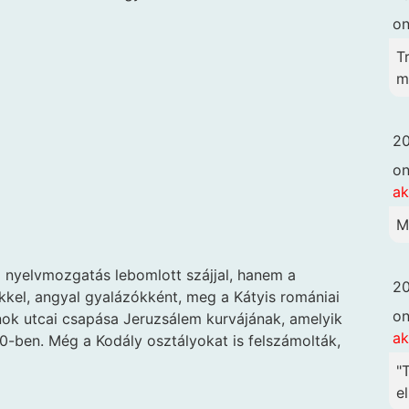
o
T
me
20
o
ak
M
 nyelvmozgatás lebomlott szájjal, hanem a
20
kel, angyal gyalázókként, meg a Kátyis romániai
o
nok utcai csapása Jeruzsálem kurvájának, amelyik
ak
0-ben. Még a Kodály osztályokat is felszámolták,
"
el