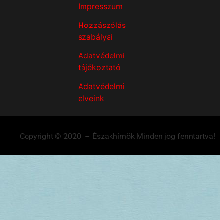
Impresszum
Hozzászólás
szabályai
Adatvédelmi
tájékoztató
Adatvédelmi
elveink
Copyright © 2020. – Északhírnök Minden jog fenntartva!