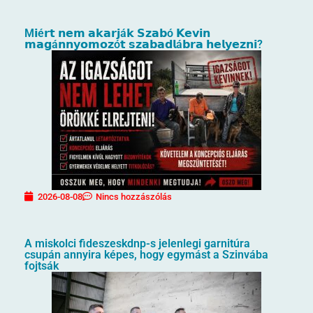
M𝗶é𝗿𝘁 𝗻𝗲𝗺 𝗮𝗸𝗮𝗿𝗷á𝗸 𝗦𝘇𝗮𝗯ó 𝗞𝗲𝘃𝗶𝗻
𝗺𝗮𝗴á𝗻𝗻𝘆𝗼𝗺𝗼𝘇ó𝘁 𝘀𝘇𝗮𝗯𝗮𝗱𝗹á𝗯𝗿𝗮 𝗵𝗲𝗹𝘆𝗲𝘇𝗻𝗶?
2026-08-08
Nincs hozzászólás
A miskolci fideszeskdnp-s jelenlegi garnitúra
csupán annyira képes, hogy egymást a Szinvába
fojtsák