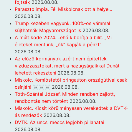
fojtsák
2026.08.08.
Parasztolimpia. Fél Miskolcnak ott a helye…
2026.08.08.
Trump kezében vagyunk. 100%-os vámmal
sújthatnák Magyarországot is
2026.08.08.
A múlt köde 2024. Lehó kiborítja a bilit. „Mi
életeket mentünk, „ők” kapják a pénzt”
2026.08.08.
Az előző kormányok azért nem építettek
vízduzzasztókat, mert a hazugságaikkal Dunát
lehetett rekeszteni
2026.08.08.
Miskolc. Komlóstetői bringaúton országútival csak
csínján! ☠️☠️☠️
2026.08.08.
Tóth-Szántai József. Minden rendben zajlott,
rendbontás nem történt
2026.08.08.
Miskolc. Kicsit körülményesen verekedtek a DVTK-
ás rendezők
2026.08.08.
DVTK. Az uncsi meccs legjobb pillanatai
2026.08.08.