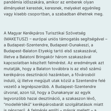
pandémia időszakára, amikor az emberek olyan
élményeket kerestek, keresnek, melyeket egyénileg
vagy kisebb csoportban, a szabadban élhetnek meg.
A Magyar Kerékpáros Turisztikai Szövetség
(MAKETUSZ) – európai uniós támogatás segítségével –
a Budapest-Szentendre, Budapest-Dunakeszi, a
Budapest-Balaton Etyekig tartó első szakaszával,
illetve a Balatoni Bringakör három szakaszával
kapcsolatban készített felmérést. Az eredmények azt
mutatják, hogy a Balaton továbbra is az első számú
kerékpáros desztináció hazánkban, a fővárosból
induló, új illetve megújult utak közül a Szentendre felé
vezető a legnépszerűbb. A Budapest-Szentendre
útvonal, azon túl, hogy a Dunakanyar az egyik
legvonzóbb hazai desztináció, a szakaszon lévő,
“modellértékű” kerékpárosbarát szolgáltatások miatt
is népszerű. A felmérés említi – mások mellett – a