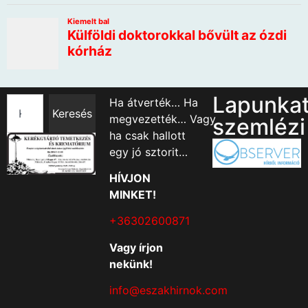
Lapunka
Ha átverték… Ha
Keresés
megvezették… Vagy
szemlézi
ha csak hallott
egy jó sztorit…
HÍVJON
MINKET!
+36302600871
Vagy írjon
nekünk!
info@eszakhirnok.com