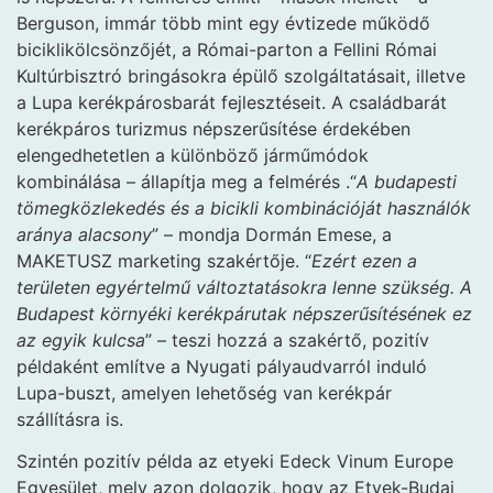
Berguson, immár több mint egy évtizede működő
biciklikölcsönzőjét, a Római-parton a Fellini Római
Kultúrbisztró bringásokra épülő szolgáltatásait, illetve
a Lupa kerékpárosbarát fejlesztéseit. A családbarát
kerékpáros turizmus népszerűsítése érdekében
elengedhetetlen a különböző járműmódok
kombinálása – állapítja meg a felmérés .“
A budapesti
tömegközlekedés és a bicikli kombinációját használók
aránya alacsony
” – mondja Dormán Emese, a
MAKETUSZ marketing szakértője. “
Ezért ezen a
területen egyértelmű változtatásokra lenne szükség. A
Budapest környéki kerékpárutak népszerűsítésének ez
az egyik kulcsa
” – teszi hozzá a szakértő, pozitív
példaként említve a Nyugati pályaudvarról induló
Lupa-buszt, amelyen lehetőség van kerékpár
szállításra is.
Szintén pozitív példa az etyeki Edeck Vinum Europe
Egyesület, mely azon dolgozik, hogy az Etyek-Budai