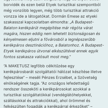
borvidék és ezen belül Etyek turisztikai szempontból
még vonzóbb legyen, még több turisztikai attrakció
vonzza ide a látogatókat. Dormán Emese az etyeki
szakasszal kapcsolatban elmondta: „
A Budapest-
Balaton kerékpárút megépítése már régóta várat
magára, hiszen eddig nem lehetett biztonságosan és
kényelmesen eljutni a fővárosból a legnépszerűbb
kerékpáros desztinációhoz, a Balatonhoz. A Budapest-
Etyek kerékpáros útvonal elkészültével ennek egyik
fontos szakasza valósult most meg.
”
“A MAKETUSZ legfőbb célkitűzése egy
kerékpárosbarát szolgáltatói hálózat készítése illetve
fejlesztése” – meséli Pénzes Erzsébet, a Szövetség
elnökségének tagja. “Az országos lefedettségű
rendszer összeköti a kerékpárosokat azokkal a
turisztikai szolgáltatókkal (vendéglátóhelyekkel,
szállásokkal és attrakciókkal), ahol örömmel és
felkészülten fogadják a kerékpárral érkezőket” –