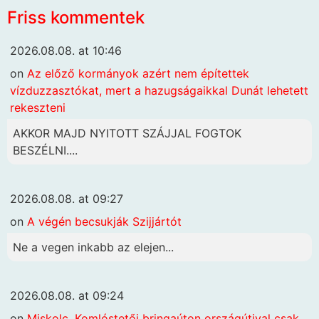
Friss kommentek
2026.08.08. at 10:46
on
Az előző kormányok azért nem építettek
vízduzzasztókat, mert a hazugságaikkal Dunát lehetett
rekeszteni
AKKOR MAJD NYITOTT SZÁJJAL FOGTOK
BESZÉLNI....
2026.08.08. at 09:27
on
A végén becsukják Szijjártót
Ne a vegen inkabb az elejen...
2026.08.08. at 09:24
on
Miskolc. Komlóstetői bringaúton országútival csak