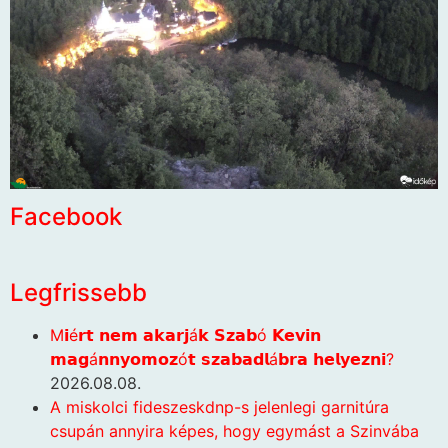
Facebook
Legfrissebb
M𝗶é𝗿𝘁 𝗻𝗲𝗺 𝗮𝗸𝗮𝗿𝗷á𝗸 𝗦𝘇𝗮𝗯ó 𝗞𝗲𝘃𝗶𝗻
𝗺𝗮𝗴á𝗻𝗻𝘆𝗼𝗺𝗼𝘇ó𝘁 𝘀𝘇𝗮𝗯𝗮𝗱𝗹á𝗯𝗿𝗮 𝗵𝗲𝗹𝘆𝗲𝘇𝗻𝗶?
2026.08.08.
A miskolci fideszeskdnp-s jelenlegi garnitúra
csupán annyira képes, hogy egymást a Szinvába