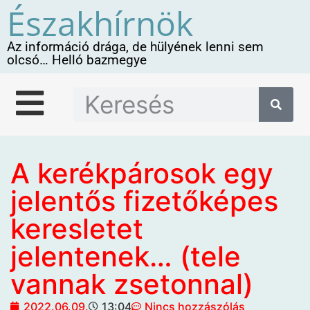
Északhírnök
Az információ drága, de hülyének lenni sem
olcsó… Helló bazmegye
A kerékpárosok egy
jelentős fizetőképes
keresletet
jelentenek… (tele
vannak zsetonnal)
2022.06.09.
13:04
Nincs hozzászólás