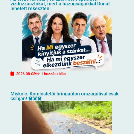
vízduzzasztókat, mert a hazugságaikkal Dunát
lehetett rekeszteni
2026-08-08
1 hozzászólás
Miskolc. Komlóstetői bringaúton országútival csak
csínján! ☠️☠️☠️