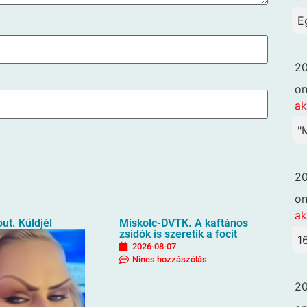
E
20
o
ak
"
20
o
ak
ut. Küldjél
Miskolc-DVTK. A kaftános
zsidók is szeretik a focit
1
2026-08-07
Nincs hozzászólás
20