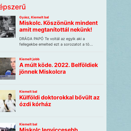
épszerű