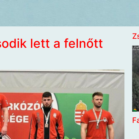
Z
dik lett a felnőtt
F