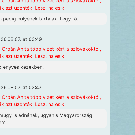
n
Orbán Anita több vizet kért a szlovákoktól,
ik azt üzenték: Lesz, ha esik
n pedig hülyének tartalak. Légy rá...
26.08.07. at 03:49
n
Orbán Anita több vizet kért a szlovákoktól,
ik azt üzenték: Lesz, ha esik
ó enyves kezekben.
26.08.07. at 03:47
n
Orbán Anita több vizet kért a szlovákoktól,
ik azt üzenték: Lesz, ha esik
múgy is adnának, ugyanis Magyarország
em...