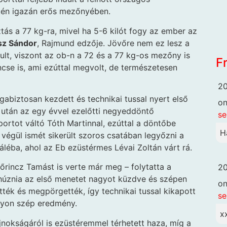
ntén igazán erős mezőnyében.
ztás a 77 kg-ra, mivel ha 5-6 kilót fogy az ember az
sz Sándor
, Rajmund edzője. Jövőre nem ez lesz a
dult, viszont az ob-n a 72 és a 77 kg-os mezőny is
F
ncse is, ami ezúttal megvolt, de természetesen
20
gabiztosan kezdett és technikai tussal nyert első
o
 után az egy évvel ezelőtti negyeddöntő
se
portot váltó Tóth Martinnal, ezúttal a döntőbe
H
 végül ismét sikerült szoros csatában legyőzni a
náléba, ahol az Eb ezüstérmes Lévai Zoltán várt rá.
Lőrincz Tamást is verte már meg – folytatta a
20
ihúznia az első menetet nagyot küzdve és szépen
o
tték és megpörgették, így technikai tussal kikapott
se
gyon szép eredmény.
x
jnokságáról is ezüstéremmel térhetett haza, míg a