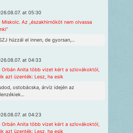
26.08.07. at 05:30
n
Miskolc. Az „északhirnököt nem olvassa
nki”
SZJ húzzál el innen, de gyorsan,...
26.08.07. at 04:33
n
Orbán Anita több vizet kért a szlovákoktól,
ik azt üzenték: Lesz, ha esik
udod, ostobácska, árvíz idején az
lenzékiek...
26.08.07. at 04:23
n
Orbán Anita több vizet kért a szlovákoktól,
ik azt üzenték: Lesz, ha esik