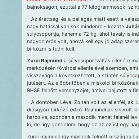
bajnokságon, ezúttal a 77 kilogrammosok, szi
– Az érettségi és a ballagás miatt esett a válas
nagy hatással van sok mindenre – kezdte
Juhá
súlycsoportja, hanem a 72 kg, ahol tavaly is in
nagyon erős volt, ahová kell egy jó adag szere
birkózni is tudni kell.
Zurai Rajmund
a súlycsoportváltás ellenére ma
mérkőzésén fővárosi ellenfelével szemben, ami
visszavágója következhetett, a szintén súlycso
jutásért. Az elődöntőben a miskolci birkózónak
BHSE felnőtt versenyzőjét, amivel bejutott a fi
– A döntőben Lévai Zoltán volt az ellenfél, aki 
diósgyőri birkózó edző. Rajmundnak sikerült k
harcolva, azonban a második menet felénél levi
ki, de úgy gondolom, hogy ez az ezüst egy na
Zurai Rajmund így második felnőtt országos ba