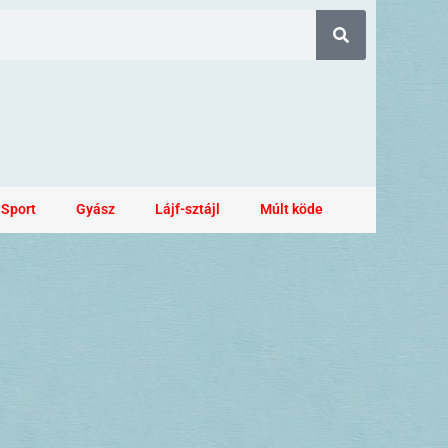
Sport
Gyász
Lájf-sztájl
Múlt köde