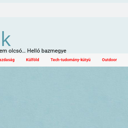
ök
 sem olcsó… Helló bazmegye
azdaság
Külföld
Tech-tudomány-kütyü
Outdoor