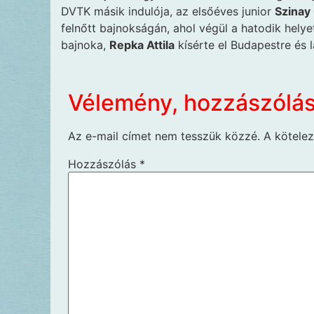
DVTK másik indulója, az elsőéves junior
Szinay
felnőtt bajnokságán, ahol végül a hatodik hely
bajnoka,
Repka Attila
kísérte el Budapestre és l
Vélemény, hozzászólá
Az e-mail címet nem tesszük közzé.
A kötele
Hozzászólás
*