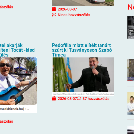
N
ászólás
2026-08-07
Nincs hozzászólás
zel akarják
Pedofília miatt elítélt tanárt
íteni Tocát -lásd
szúrt ki Tusványoson Szabó
űlés
Tímea
2026-08-07
37 hozzászólás
ászólás