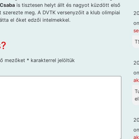
 Csaba
is tisztesen helyt állt és nagyot küzdött első
et szerezte meg. A DVTK versenyzőit a klub olimpiai
20
átta el őket edzői intelmekkel.
o
se
T
s?
ző mezőket
*
karakterrel jelöltük
20
o
ak
T
el
20
o
ak