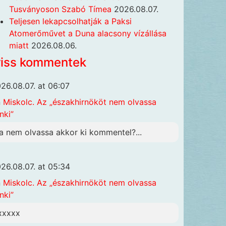
Tusványoson Szabó Tímea
2026.08.07.
Teljesen lekapcsolhatják a Paksi
Atomerőművet a Duna alacsony vízállása
miatt
2026.08.06.
riss kommentek
26.08.07. at 06:07
n
Miskolc. Az „északhirnököt nem olvassa
nki”
a nem olvassa akkor ki kommentel?...
26.08.07. at 05:34
n
Miskolc. Az „északhirnököt nem olvassa
nki”
xxxxx