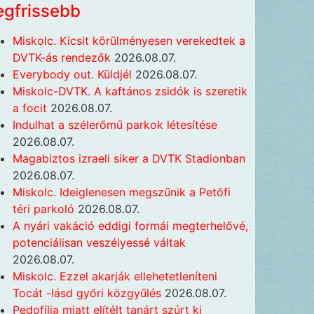
egfrissebb
Miskolc. Kicsit körülményesen verekedtek a
DVTK-ás rendezők
2026.08.07.
Everybody out. Küldjél
2026.08.07.
Miskolc-DVTK. A kaftános zsidók is szeretik
a focit
2026.08.07.
Indulhat a szélerőmű parkok létesítése
2026.08.07.
Magabiztos izraeli siker a DVTK Stadionban
2026.08.07.
Miskolc. Ideiglenesen megszűnik a Petőfi
téri parkoló
2026.08.07.
A nyári vakáció eddigi formái megterhelővé,
potenciálisan veszélyessé váltak
2026.08.07.
Miskolc. Ezzel akarják ellehetetleníteni
Tocát -lásd győri közgyűlés
2026.08.07.
Pedofília miatt elítélt tanárt szúrt ki