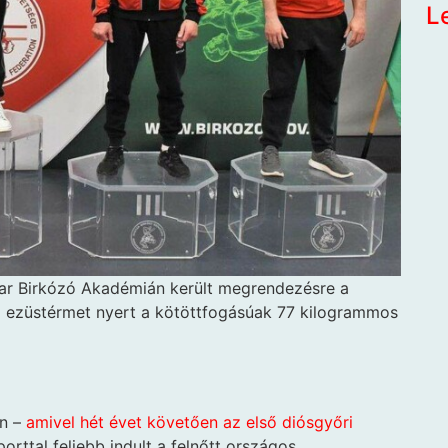
L
yar Birkózó Akadémián került megrendezésre a
d ezüstérmet nyert a kötöttfogásúak 77 kilogrammos
án –
amivel hét évet követően az első diósgyőri
orttal feljebb indult a felnőtt országos