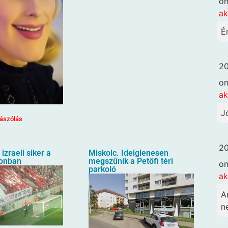
o
ak
É
20
o
ak
J
ászólás
20
izraeli siker a
Miskolc. Ideiglenesen
ionban
megszűnik a Petőfi téri
o
parkoló
ak
A
n