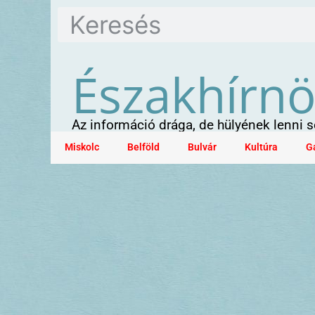
Északhírn
Az információ drága, de hülyének lenni
Miskolc
Belföld
Bulvár
Kultúra
G