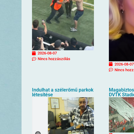
2026-08-07
Nincs hozzászólás
2026-08-07
Nincs hozz
Indulhat a szélerőmű parkok
Magabiztos 
létesítése
DVTK Stad