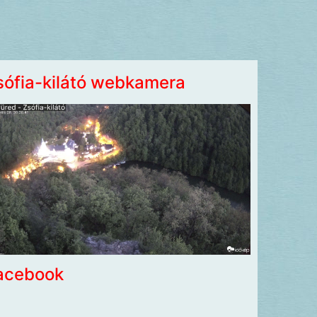
sófia-kilátó webkamera
acebook