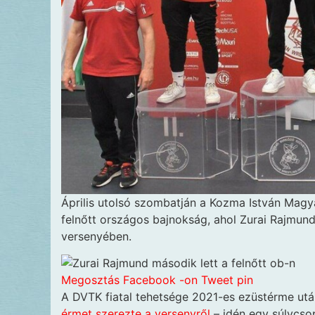
Április utolsó szombatján a Kozma István Mag
felnőtt országos bajnokság, ahol Zurai Rajmun
versenyében.
Megosztás Facebook -on
Tweet
pin
A DVTK fiatal tehetsége 2021-es ezüstérme ut
érmet szerezte a versenyről
– idén egy súlycsop