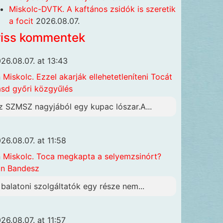
Miskolc-DVTK. A kaftános zsidók is szeretik
a focit
2026.08.07.
riss kommentek
26.08.07. at 13:43
n
Miskolc. Ezzel akarják ellehetetleníteni Tocát
ásd győri közgyűlés
z SZMSZ nagyjából egy kupac lószar.A...
26.08.07. at 11:58
n
Miskolc. Toca megkapta a selyemzsinórt?
n Bandesz
 balatoni szolgáltatók egy része nem...
26.08.07. at 11:57