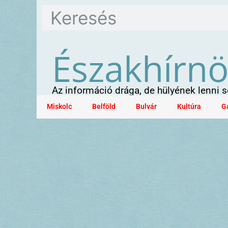
Északhírn
Az információ drága, de hülyének lenni
Miskolc
Belföld
Bulvár
Kultúra
G