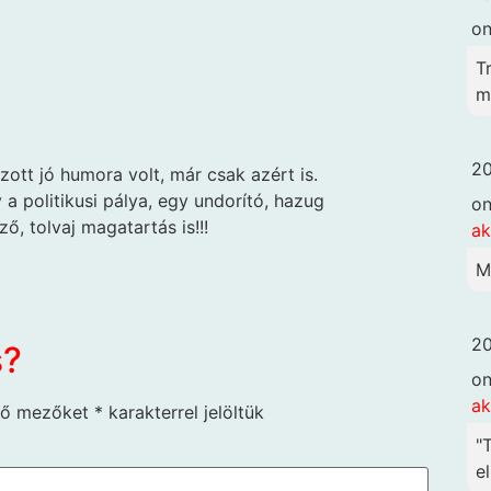
o
T
me
20
zott jó humora volt, már csak azért is.
y a politikusi pálya, egy undorító, hazug
o
ő, tolvaj magatartás is!!!
ak
M
20
s?
o
ak
ző mezőket
*
karakterrel jelöltük
"
el