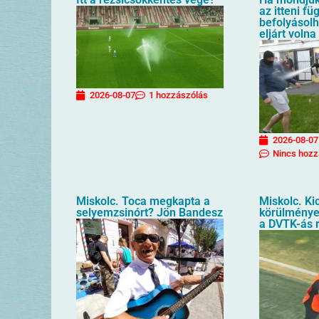
az itteni f
befolyásol
eljárt volna
2026-08-07
1 hozzászólás
2026-08-07
Nincs hozz
Miskolc. Toca megkapta a
Miskolc. Kic
selyemzsinórt? Jön Bandesz
körülménye
a DVTK-ás 