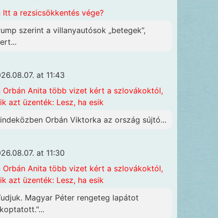
n
Itt a rezsicsökkentés vége?
rump szerint a villanyautósok „betegek”,
rt...
26.08.07. at 11:43
n
Orbán Anita több vizet kért a szlovákoktól,
ik azt üzenték: Lesz, ha esik
indeközben Orbán Viktorka az ország sújtó...
26.08.07. at 11:30
n
Orbán Anita több vizet kért a szlovákoktól,
ik azt üzenték: Lesz, ha esik
Tudjuk. Magyar Péter rengeteg lapátot
koptatott."...