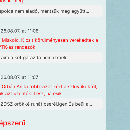
lósult meg
apolca nem eladó, mentsük meg együtt...
26.08.07. at 11:08
n
Miskolc. Kicsit körülményesen verekedtek a
TK-ás rendezők
raim a két garázda nem izraeli...
26.08.07. at 11:07
n
Orbán Anita több vizet kért a szlovákoktól,
ik azt üzenték: Lesz, ha esik
SZDSZ örökké ruhát cserél.Igen.És beül a...
épszerű