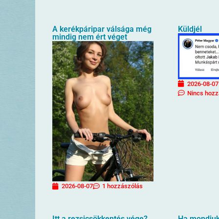
A kerékpáripar válsága még
Küldjél
mindig nem ért véget
2026-08-07
Nincs hozz
2026-08-07
1 hozzászólás
Itt a rezsicsökkentés vége?
Ha mondjuk 