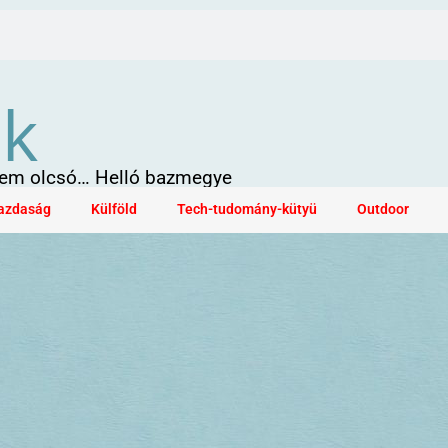
ök
 sem olcsó… Helló bazmegye
azdaság
Külföld
Tech-tudomány-kütyü
Outdoor