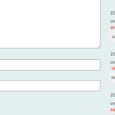
20
o
ak
J
20
o
-l
N
20
o
aq