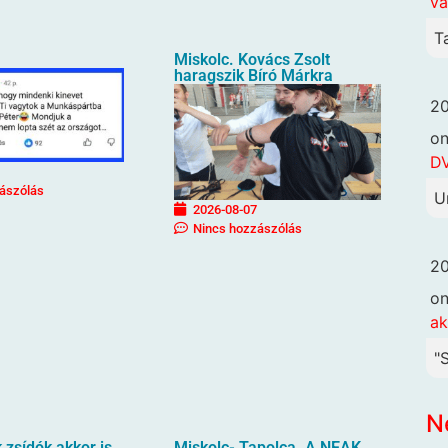
va
T
Miskolc. Kovács Zsolt
haragszik Bíró Márkra
20
o
DV
ászólás
U
2026-08-07
Nincs hozzászólás
20
o
ak
"
N
zsídók akkor is
Miskolc- Tapolca. A NEAK