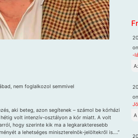
F
20
o
-l
A
lábad, nem foglalkozol semmivel
20
o
Jö
ezés, aki beteg, azon segítenek – számol be kórházi
A
étig volt intenzív-osztályon a kór miatt. A volt
arról, hogy szerinte kik ma a legkarakteresebb
ményét a lehetséges miniszterelnök-jelöltekről is….”
20