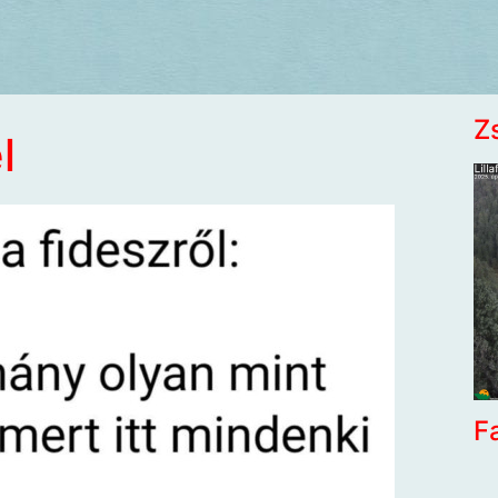
Z
l
F