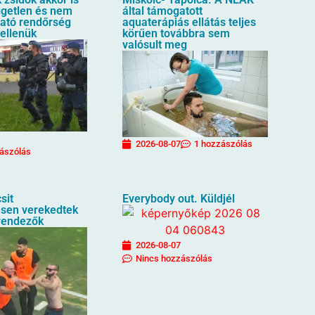
üggetlen és nem
által támogatott
ható rendőrség
aquaterápiás ellátás teljes
 ellenük
körűen továbbra sem
valósult meg
2026-08-07
1 hozzászólás
ászólás
sit
Everybody out. Küldjél
sen verekedtek
rendezők
2026-08-07
Nincs hozzászólás