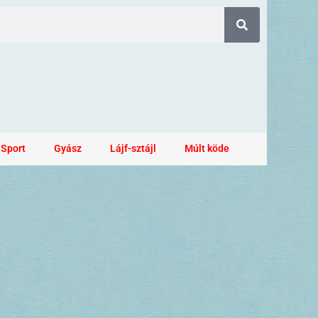
Sport
Gyász
Lájf-sztájl
Múlt köde