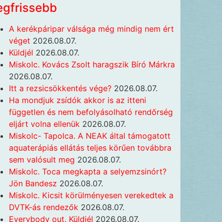
egfrissebb
A kerékpáripar válsága még mindig nem ért
véget
2026.08.07.
Küldjél
2026.08.07.
Miskolc. Kovács Zsolt haragszik Bíró Márkra
2026.08.07.
Itt a rezsicsökkentés vége?
2026.08.07.
Ha mondjuk zsídók akkor is az itteni
független és nem befolyásolható rendőrség
eljárt volna ellenük
2026.08.07.
Miskolc- Tapolca. A NEAK által támogatott
aquaterápiás ellátás teljes körűen továbbra
sem valósult meg
2026.08.07.
Miskolc. Toca megkapta a selyemzsinórt?
Jön Bandesz
2026.08.07.
Miskolc. Kicsit körülményesen verekedtek a
DVTK-ás rendezők
2026.08.07.
Everybody out. Küldjél
2026.08.07.