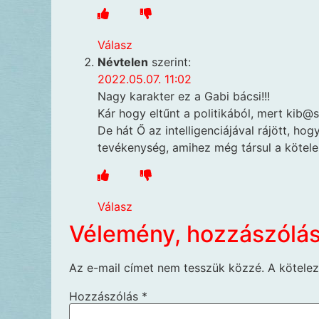
Válasz
Névtelen
szerint:
2022.05.07. 11:02
Nagy karakter ez a Gabi bácsi!!!
Kár hogy eltűnt a politikából, mert kib@s
De hát Ő az intelligenciájával rájött, hog
tevékenység, amihez még társul a kötelez
Válasz
Vélemény, hozzászólá
Az e-mail címet nem tesszük közzé.
A kötele
Hozzászólás
*