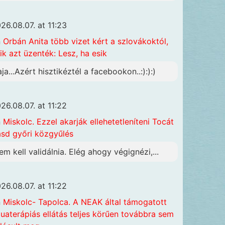
26.08.07. at 11:23
n
Orbán Anita több vizet kért a szlovákoktól,
ik azt üzenték: Lesz, ha esik
aja...Azért hisztikéztél a facebookon..:):):)
26.08.07. at 11:22
n
Miskolc. Ezzel akarják ellehetetleníteni Tocát
ásd győri közgyűlés
em kell validálnia. Elég ahogy végignézi,...
26.08.07. at 11:22
n
Miskolc- Tapolca. A NEAK által támogatott
uaterápiás ellátás teljes körűen továbbra sem