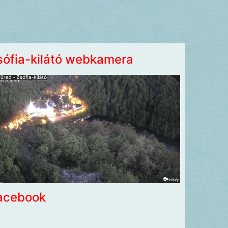
sófia-kilátó webkamera
acebook