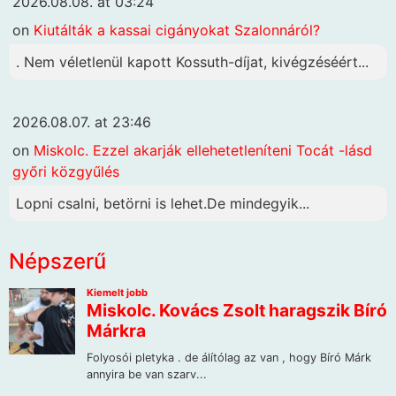
2026.08.08. at 03:24
on
Kiutálták a kassai cigányokat Szalonnáról?
. Nem véletlenül kapott Kossuth-díjat, kivégzéséért...
2026.08.07. at 23:46
on
Miskolc. Ezzel akarják ellehetetleníteni Tocát -lásd
győri közgyűlés
Lopni csalni, betörni is lehet.De mindegyik...
Népszerű