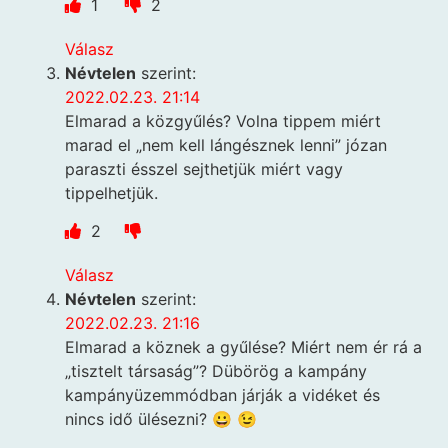
1
2
Válasz
Névtelen
szerint:
2022.02.23. 21:14
Elmarad a közgyűlés? Volna tippem miért
marad el „nem kell lángésznek lenni” józan
paraszti ésszel sejthetjük miért vagy
tippelhetjük.
2
Válasz
Névtelen
szerint:
2022.02.23. 21:16
Elmarad a köznek a gyűlése? Miért nem ér rá a
„tisztelt társaság”? Dübörög a kampány
kampányüzemmódban járják a vidéket és
nincs idő ülésezni? 😀 😉