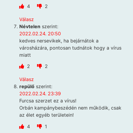
4
2
Válasz
Névtelen
szerint:
2022.02.24. 20:50
kedves nersevikek, ha bejárnátok a
városházára, pontosan tudnátok hogy a vírus
miatt
2
2
Válasz
repülő
szerint:
2022.02.24. 23:39
Furcsa szerzet ez a vírus!
Orbán kampánybeszédén nem működik, csak
az élet egyéb területein!
4
1