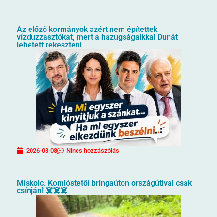
Az előző kormányok azért nem építettek
vízduzzasztókat, mert a hazugságaikkal Dunát
lehetett rekeszteni
2026-08-08
Nincs hozzászólás
Miskolc. Komlóstetői bringaúton országútival csak
csínján! ☠️☠️☠️