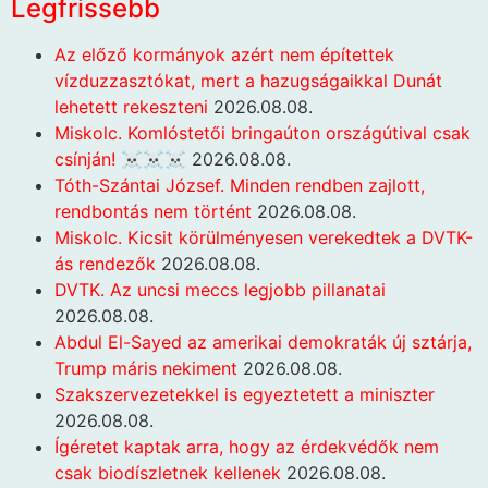
Legfrissebb
Az előző kormányok azért nem építettek
vízduzzasztókat, mert a hazugságaikkal Dunát
lehetett rekeszteni
2026.08.08.
Miskolc. Komlóstetői bringaúton országútival csak
csínján! ☠️☠️☠️
2026.08.08.
Tóth-Szántai József. Minden rendben zajlott,
rendbontás nem történt
2026.08.08.
Miskolc. Kicsit körülményesen verekedtek a DVTK-
ás rendezők
2026.08.08.
DVTK. Az uncsi meccs legjobb pillanatai
2026.08.08.
Abdul El-Sayed az amerikai demokraták új sztárja,
Trump máris nekiment
2026.08.08.
Szakszervezetekkel is egyeztetett a miniszter
2026.08.08.
Ígéretet kaptak arra, hogy az érdekvédők nem
csak biodíszletnek kellenek
2026.08.08.