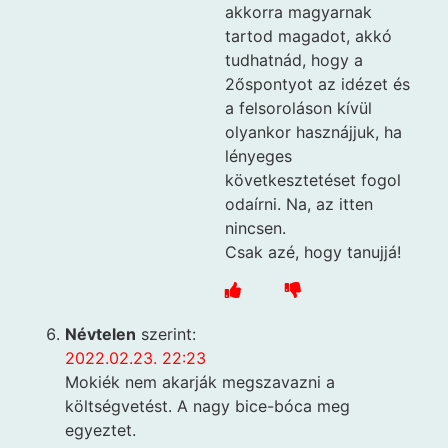
akkorra magyarnak
tartod magadot, akkó
tudhatnád, hogy a
2őspontyot az idézet és
a felsoroláson kívül
olyankor hasznájjuk, ha
lényeges
követkesztetéset fogol
odaírni. Na, az itten
nincsen.
Csak azé, hogy tanujjá!
Névtelen
szerint:
2022.02.23. 22:23
Mokiék nem akarják megszavazni a
költségvetést. A nagy bice-bóca meg
egyeztet.