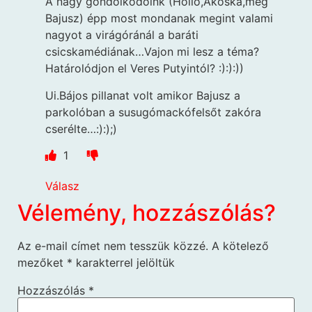
A nagy gondolkodóink (Holló,Ákoska,meg
Bajusz) épp most mondanak megint valami
nagyot a virágóránál a baráti
csicskamédiának…Vajon mi lesz a téma?
Határolódjon el Veres Putyintól? :):):))
Ui.Bájos pillanat volt amikor Bajusz a
parkolóban a susugómackófelsőt zakóra
cserélte…:):);)
1
Válasz
Vélemény, hozzászólás?
Az e-mail címet nem tesszük közzé.
A kötelező
mezőket
*
karakterrel jelöltük
Hozzászólás
*