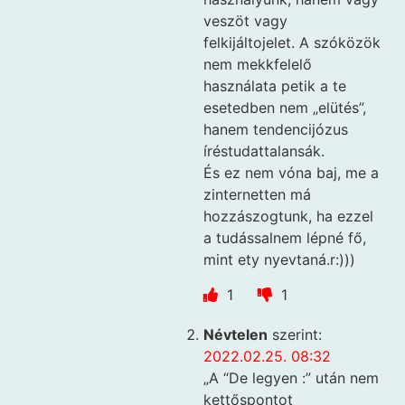
veszöt vagy
felkijáltojelet. A szóközök
nem mekkfelelő
használata petik a te
esetedben nem „elütés”,
hanem tendencijózus
íréstudattalansák.
És ez nem vóna baj, me a
zinternetten má
hozzászogtunk, ha ezzel
a tudássalnem lépné fő,
mint ety nyevtaná.r:)))
1
1
Névtelen
szerint:
2022.02.25. 08:32
„A “De legyen :” után nem
kettőspontot