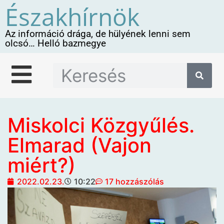
Északhírnök
Az információ drága, de hülyének lenni sem
olcsó… Helló bazmegye
Miskolci Közgyűlés.
Elmarad (Vajon
miért?)
2022.02.23.
10:22
17 hozzászólás