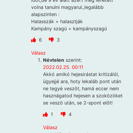
időt,de 9 év alatt azért meg lehetett
volna tanulni magyarul.,legalább
alapszinten :
Halasszák = halasztják
Kampány szagú = kampányszagú
6
3
Válasz
Névtelen
szerint:
2022.02.25. 00:11
Akkó amikó hejesirástat kritizálól,
ügyejjé ara, hoty lekaláb pont után
ne tegyé veszöt, hamá eccer nem
hasznágatod hejesen a szoközöket
se veszö után, se 2-spont előt!
1
4
Válasz