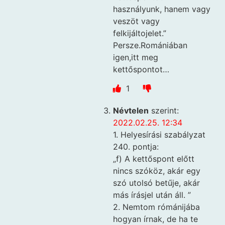
használyunk, hanem vagy
veszöt vagy
felkijáltojelet.”
Persze.Romániában
igen,itt meg
kettőspontot…
1
Névtelen
szerint:
2022.02.25. 12:34
1. Helyesírási szabályzat
240. pontja:
„f) A kettőspont előtt
nincs szóköz, akár egy
szó utolsó betűje, akár
más írásjel után áll. ”
2. Nemtom rómánijába
hogyan írnak, de ha te