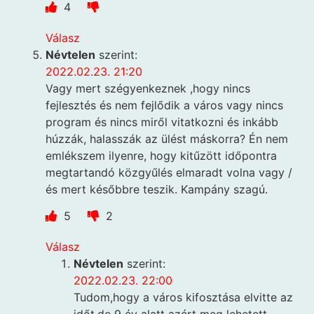
4
Válasz
Névtelen
szerint:
2022.02.23. 21:20
Vagy mert szégyenkeznek ,hogy nincs
fejlesztés és nem fejlődik a város vagy nincs
program és nincs miről vitatkozni és inkább
húzzák, halasszák az ülést máskorra? Én nem
emlékszem ilyenre, hogy kitűzött időpontra
megtartandó közgyűlés elmaradt volna vagy /
és mert későbbre teszik. Kampány szagú.
5
2
Válasz
Névtelen
szerint:
2022.02.23. 22:00
Tudom,hogy a város kifosztása elvitte az