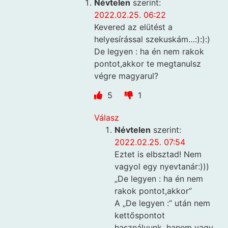
Névtelen
szerint:
2022.02.25. 06:22
Kevered az elütést a
helyesírással szekuskám…:):):)
De legyen : ha én nem rakok
pontot,akkor te megtanulsz
végre magyarul?
5
1
Válasz
Névtelen
szerint:
2022.02.25. 07:54
Eztet is elbsztad! Nem
vagyol egy nyevtanár:)))
„De legyen : ha én nem
rakok pontot,akkor”
A „De legyen :” után nem
kettőspontot
használyunk, hanem vagy