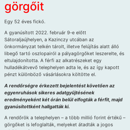
görgőit
Egy 52 éves fickó.
A gyanúsított 2022. február 9-e előtt
Sátoraljaújhelyen, a Kazinczy utcában az
önkormányzat telkén tárolt, illetve felújítás alatt álló
libegő tartó oszlopairól a pályagörgőket leszerelte, és
eltulajdonította. A férfi az alkatrészeket egy
hulladékátvevő telephelyen adta le, és az így kapott
pénzt különböző vásárlásokra költötte el.
A rendőrségre érkezett bejelentést követően az
egyenruhások sikeres adatgyűjtésének
eredményeként két órán belül elfogták a férfit, majd
gyanúsítottként hallgatták ki.
A rendőrök a telephelyen – a több millió forint értékű –
görgőket is lefoglalták, melyeket átadták a jogos