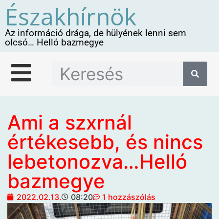
Északhírnök
Az információ drága, de hülyének lenni sem
olcsó… Helló bazmegye
Ami a szxrnál
értékesebb, és nincs
lebetonozva…Helló
bazmegye
2022.02.13.
08:20
1 hozzászólás