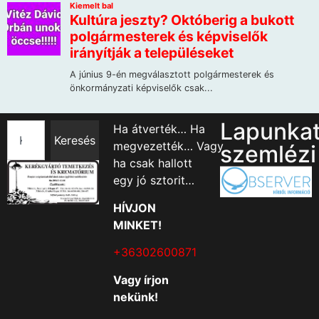
Lapunka
Ha átverték… Ha
Keresés
megvezették… Vagy
szemlézi
ha csak hallott
egy jó sztorit…
HÍVJON
MINKET!
+36302600871
Vagy írjon
nekünk!