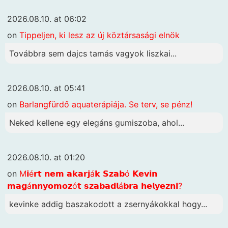
2026.08.10. at 06:02
on
Tippeljen, ki lesz az új köztársasági elnök
Továbbra sem dajcs tamás vagyok liszkai...
2026.08.10. at 05:41
on
Barlangfürdő aquaterápiája. Se terv, se pénz!
Neked kellene egy elegáns gumiszoba, ahol...
2026.08.10. at 01:20
on
M𝗶é𝗿𝘁 𝗻𝗲𝗺 𝗮𝗸𝗮𝗿𝗷á𝗸 𝗦𝘇𝗮𝗯ó 𝗞𝗲𝘃𝗶𝗻
𝗺𝗮𝗴á𝗻𝗻𝘆𝗼𝗺𝗼𝘇ó𝘁 𝘀𝘇𝗮𝗯𝗮𝗱𝗹á𝗯𝗿𝗮 𝗵𝗲𝗹𝘆𝗲𝘇𝗻𝗶?
kevinke addig baszakodott a zsernyákokkal hogy...