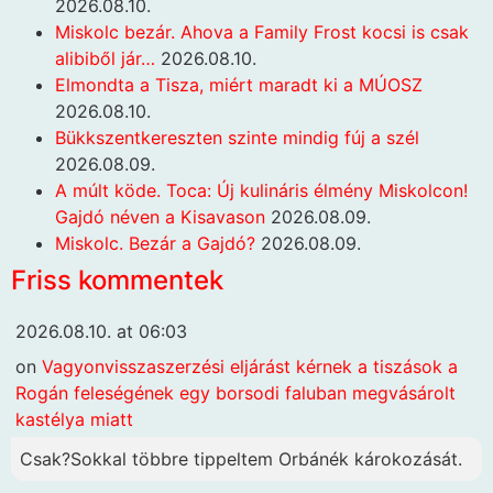
2026.08.10.
Miskolc bezár. Ahova a Family Frost kocsi is csak
alibiből jár…
2026.08.10.
Elmondta a Tisza, miért maradt ki a MÚOSZ
2026.08.10.
Bükkszentkereszten szinte mindig fúj a szél
2026.08.09.
A múlt köde. Toca: Új kulináris élmény Miskolcon!
Gajdó néven a Kisavason
2026.08.09.
Miskolc. Bezár a Gajdó?
2026.08.09.
Friss kommentek
2026.08.10. at 06:03
on
Vagyonvisszaszerzési eljárást kérnek a tiszások a
Rogán feleségének egy borsodi faluban megvásárolt
kastélya miatt
Csak?Sokkal többre tippeltem Orbánék károkozását.