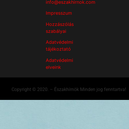
info@eszakhirnok.com
Impresszum
Hozzászólás
szabályai
Adatvédelmi
tájékoztató
Adatvédelmi
elveink
Copyright © 2020. – Északhírnök Minden jog fenntartva!