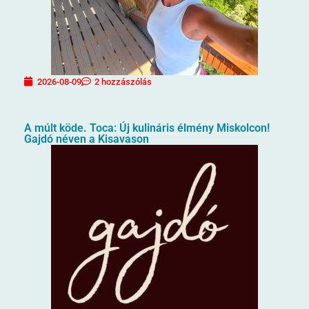
2026-08-09
2 hozzászólás
A múlt köde. Toca: Új kulináris élmény Miskolcon!
Gajdó néven a Kisavason