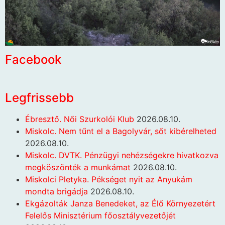
Facebook
Legfrissebb
Ébresztő. Női Szurkolói Klub
2026.08.10.
Miskolc. Nem tűnt el a Bagolyvár, sőt kibérelheted
2026.08.10.
Miskolc. DVTK. Pénzügyi nehézségekre hivatkozva
megköszönték a munkámat
2026.08.10.
Miskolci Pletyka. Pékséget nyit az Anyukám
mondta brigádja
2026.08.10.
Ekgázolták Janza Benedeket, az Élő Környezetért
Felelős Minisztérium főosztályvezetőjét