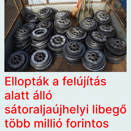
Ellopták a felújítás
alatt álló
sátoraljaújhelyi libegő
több millió forintos