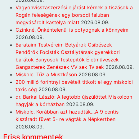
Vagyonvisszaszerzési eljárást kérnek a tiszások a
Rogán feleségének egy borsodi faluban
megvásárolt kastélya miatt
2026.08.09.
Czinkné. Önkéntelenül is potyognak a könnyeim
2026.08.09.
Barataim Testvéreim Betyárok Csibészek
Rendőrök Focisták Osztálytársak gyerekkori
barátok Bunyosok Testepitők Életműveszek
Gangszterek Zenészek VV sek Tv sek
2026.08.09.
Miskolc. Tűz a Muszkáson
2026.08.09.
200 millió forintnyi bevételt titkolt el egy miskolci
taxis cég
2026.08.09.
dr. Barkai László: A legtöbb újszülöttet Miskolcon
hagyják a kórházban
2026.08.09.
Miskolc. Korábban azt hazudták…A 9 centis
kiszáradt füvet 5- re vágták a Népkertben
2026.08.09.
Friss kommentek