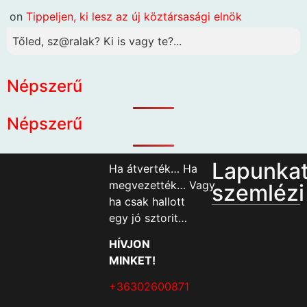
on
Tippeljen, ki lesz az új köztársasági elnök
Tőled, sz@ralak? Ki is vagy te?...
Népszerű
Népszerű
Lapunka
Ha átverték… Ha
megvezették… Vagy
szemlézi
ha csak hallott
egy jó sztorit…
HÍVJON
MINKET!
+36302600871