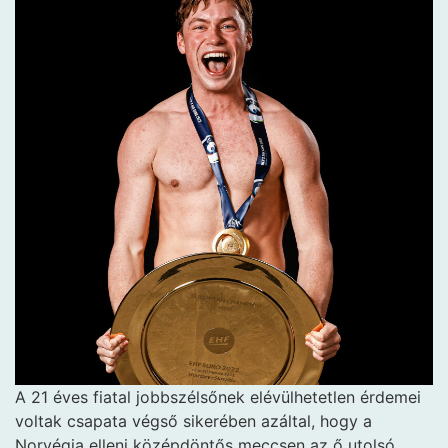
A 21 éves fiatal jobbszélsőnek elévülhetetlen érdemei
voltak csapata végső sikerében azáltal, hogy a
Norvégia elleni középdöntős meccsen az ő utolsó