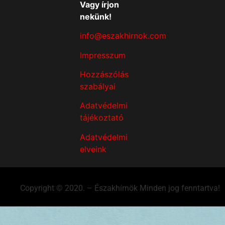
Vagy írjon
nekünk!
info@eszakhirnok.com
Impresszum
Hozzászólás
szabályai
Adatvédelmi
tájékoztató
Adatvédelmi
elveink
Copyright © 2020. – Északhírnök Minden jog fenntartva!