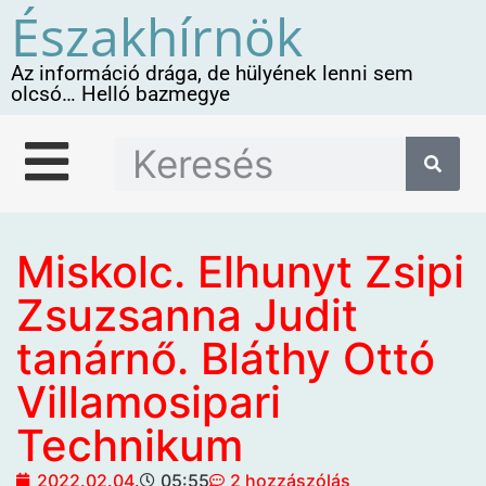
Északhírnök
Az információ drága, de hülyének lenni sem
olcsó… Helló bazmegye
Miskolc. Elhunyt Zsipi
Zsuzsanna Judit
tanárnő. Bláthy Ottó
Villamosipari
Technikum
2022.02.04.
05:55
2 hozzászólás