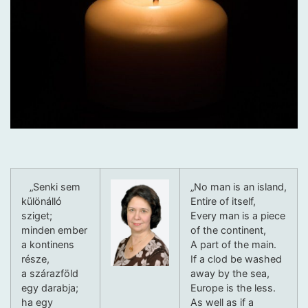
„Senki sem
„No man is an island,
különálló
Entire of itself,
sziget;
Every man is a piece
minden ember
of the continent,
a kontinens
A part of the main.
része,
If a clod be washed
a szárazföld
away by the sea,
egy darabja;
Europe is the less.
ha egy
As well as if a