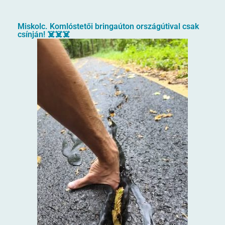
Miskolc. Komlóstetői bringaúton országútival csak
csínján! ☠️☠️☠️