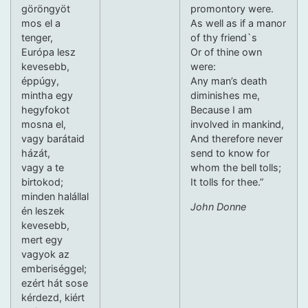
göröngyöt
promontory were.
mos el a
As well as if a manor
tenger,
of thy friend`s
Európa lesz
Or of thine own
kevesebb,
were:
éppúgy,
Any man’s death
mintha egy
diminishes me,
hegyfokot
Because I am
mosna el,
involved in mankind,
vagy barátaid
And therefore never
házát,
send to know for
vagy a te
whom the bell tolls;
birtokod;
It tolls for thee.”
minden halállal
John Donne
én leszek
kevesebb,
mert egy
vagyok az
emberiséggel;
ezért hát sose
kérdezd, kiért