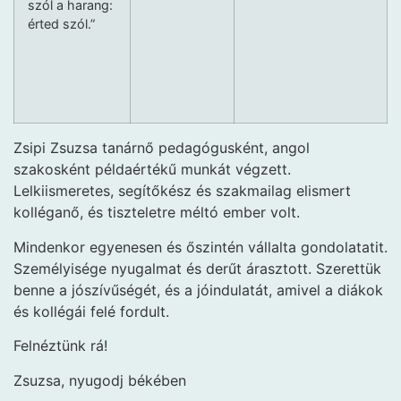
szól a harang:
érted szól.”
Zsipi Zsuzsa tanárnő pedagógusként, angol
szakosként példaértékű munkát végzett.
Lelkiismeretes, segítőkész és szakmailag elismert
kolléganő, és tiszteletre méltó ember volt.
Mindenkor egyenesen és őszintén vállalta gondolatatit.
Személyisége nyugalmat és derűt árasztott. Szerettük
benne a jószívűségét, és a jóindulatát, amivel a diákok
és kollégái felé fordult.
Felnéztünk rá!
Zsuzsa, nyugodj békében