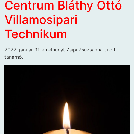
Centrum Bláthy Ottó
Villamosipari
Technikum
2022. január 31-én elhunyt Zsipi Zsuzsanna Judit
tanárnő.