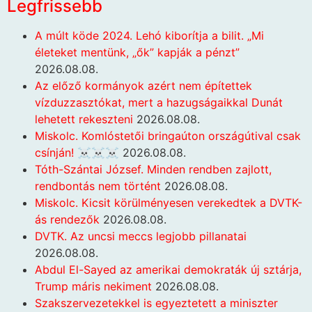
Legfrissebb
A múlt köde 2024. Lehó kiborítja a bilit. „Mi
életeket mentünk, „ők” kapják a pénzt”
2026.08.08.
Az előző kormányok azért nem építettek
vízduzzasztókat, mert a hazugságaikkal Dunát
lehetett rekeszteni
2026.08.08.
Miskolc. Komlóstetői bringaúton országútival csak
csínján! ☠️☠️☠️
2026.08.08.
Tóth-Szántai József. Minden rendben zajlott,
rendbontás nem történt
2026.08.08.
Miskolc. Kicsit körülményesen verekedtek a DVTK-
ás rendezők
2026.08.08.
DVTK. Az uncsi meccs legjobb pillanatai
2026.08.08.
Abdul El-Sayed az amerikai demokraták új sztárja,
Trump máris nekiment
2026.08.08.
Szakszervezetekkel is egyeztetett a miniszter