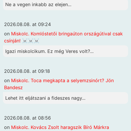
Ne a vegen inkabb az elejen...
2026.08.08. at 09:24
on
Miskolc. Komlóstetői bringaúton országútival csak
csínján! ☠️☠️☠️
Igazi miskolcikum. Ez még Veres volt?...
2026.08.08. at 09:18
on
Miskolc. Toca megkapta a selyemzsinórt? Jön
Bandesz
Lehet itt eljátszani a fideszes nagy...
2026.08.08. at 08:56
on
Miskolc. Kovács Zsolt haragszik Bíró Márkra