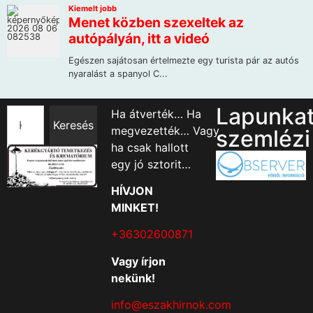
Lapunka
Ha átverték… Ha
Keresés
megvezették… Vagy
szemlézi
ha csak hallott
egy jó sztorit…
HÍVJON
MINKET!
+36302600871
Vagy írjon
nekünk!
info@eszakhirnok.com