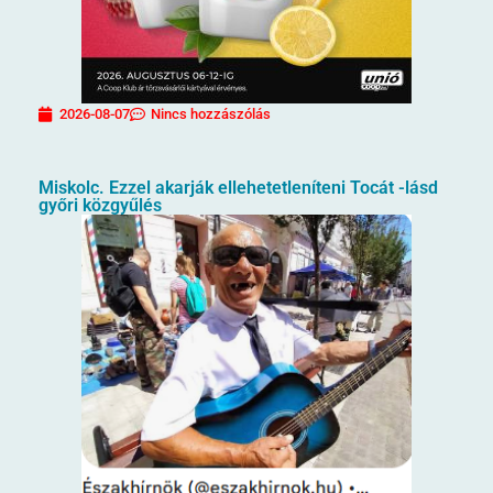
2026-08-07
Nincs hozzászólás
Miskolc. Ezzel akarják ellehetetleníteni Tocát -lásd
győri közgyűlés