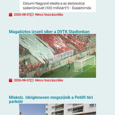
2026-08-07
Nincs hozzászólás
Magabiztos izraeli siker a DVTK Stadionban
2026-08-07
Nincs hozzászólás
Miskolc. Ideiglenesen megszűnik a Petőfi téri
parkoló