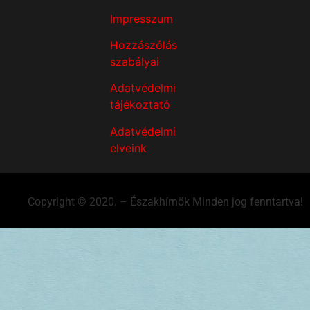
Impresszum
Hozzászólás
szabályai
Adatvédelmi
tájékoztató
Adatvédelmi
elveink
Copyright © 2020. – Északhírnök Minden jog fenntartva!