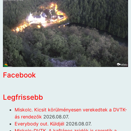
Facebook
Legfrissebb
Miskolc. Kicsit körülményesen verekedtek a DVTK-
ás rendezők
2026.08.07.
Everybody out. Küldjél
2026.08.07.
Miskolc-DVTK. A kaftános zsidók is szeretik a