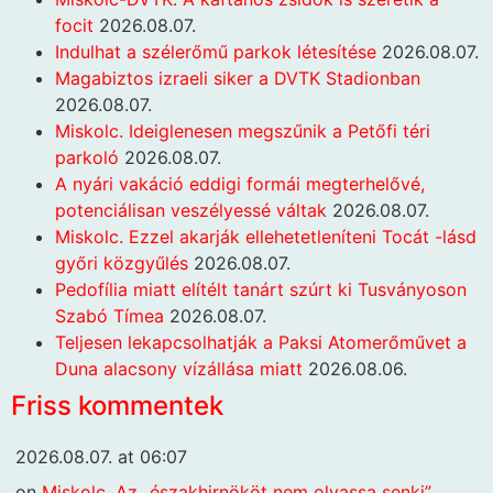
focit
2026.08.07.
Indulhat a szélerőmű parkok létesítése
2026.08.07.
Magabiztos izraeli siker a DVTK Stadionban
2026.08.07.
Miskolc. Ideiglenesen megszűnik a Petőfi téri
parkoló
2026.08.07.
A nyári vakáció eddigi formái megterhelővé,
potenciálisan veszélyessé váltak
2026.08.07.
Miskolc. Ezzel akarják ellehetetleníteni Tocát -lásd
győri közgyűlés
2026.08.07.
Pedofília miatt elítélt tanárt szúrt ki Tusványoson
Szabó Tímea
2026.08.07.
Teljesen lekapcsolhatják a Paksi Atomerőművet a
Duna alacsony vízállása miatt
2026.08.06.
Friss kommentek
2026.08.07. at 06:07
on
Miskolc. Az „északhirnököt nem olvassa senki”