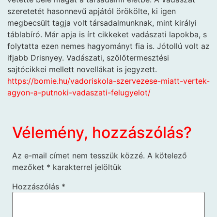
szeretetét hasonnevű apjától örökölte, ki igen
megbecsült tagja volt társadalmunknak, mint királyi
táblabíró. Már apja is írt cikkeket vadászati lapokba, s
folytatta ezen nemes hagyományt fia is. Jótollú volt az
ifjabb Drisnyey. Vadászati, szőlőtermesztési
sajtócikkei mellett novellákat is jegyzett.
https://bomie.hu/vadoriskola-szervezese-miatt-vertek-
agyon-a-putnoki-vadaszati-felugyelot/
Vélemény, hozzászólás?
Az e-mail címet nem tesszük közzé.
A kötelező
mezőket
*
karakterrel jelöltük
Hozzászólás
*