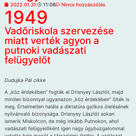
2022.01.31.
11:08
Nincs hozzászólás
1949
Vadőriskola szervezése
miatt verték agyon a
putnoki vadászati
felügyelőt
Dudujka Pál cikke
A „köz érdekében” fogták el Drisnyey Lászlót, majd
minden bizonnyal ugyanazon „köz érdekében” ölték is
meg. Értelmetlen halála a diktatúra gyilkos ölelésének
nyilvánvaló bizonysága. Drisnyey Lászlót sokan
ismerik Miskolcon, de még inkább Putnokon, ahol
vadászati felügyelőként igen nagy ügybuzgalommal
vetette bele magát a társadalmi életbe. A vadászat