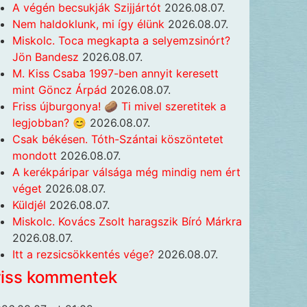
A végén becsukják Szijjártót
2026.08.07.
Nem haldoklunk, mi így élünk
2026.08.07.
Miskolc. Toca megkapta a selyemzsinórt?
Jön Bandesz
2026.08.07.
M. Kiss Csaba 1997-ben annyit keresett
mint Göncz Árpád
2026.08.07.
Friss újburgonya! 🥔 Ti mivel szeretitek a
legjobban? 😊
2026.08.07.
Csak békésen. Tóth-Szántai köszöntetet
mondott
2026.08.07.
A kerékpáripar válsága még mindig nem ért
véget
2026.08.07.
Küldjél
2026.08.07.
Miskolc. Kovács Zsolt haragszik Bíró Márkra
2026.08.07.
Itt a rezsicsökkentés vége?
2026.08.07.
riss kommentek