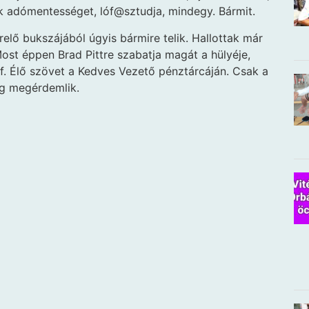
k adómentességet, lóf@sztudja, mindegy. Bármit.
elő bukszájából úgyis bármire telik. Hallottak már
Most éppen Brad Pittre szabatja magát a hülyéje,
f. Élő szövet a Kedves Vezető pénztárcáján. Csak a
eg megérdemlik.