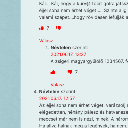
Kár… Kár, hogy a kurv@ focit gólra játs
éjjel soha nem érhet véget …. Szinte ali
valami szépet….hogy rövidesen lefújják 
7
Válasz
Névtelen
szerint:
2021.06.17. 13:27
A zsigeri magyargyűlölő 1234567. f
7
Válasz
Névtelen
szerint:
2021.06.17. 12:57
Az éjjel soha nem érhet véget, varázsol
elégedetten, néhány pálesz és hatvaneze
meccset már nem is nézi, minek. A három
Ha állva halnak meg a legények, ha nem.