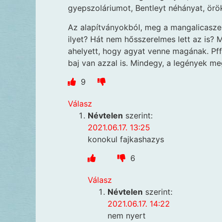
gyepszoláriumot, Bentleyt néhányat, örö
Az alapítványokból, meg a mangalicaszer
ilyet? Hát nem hősszerelmes lett az is? 
ahelyett, hogy agyat venne magának. Pff
baj van azzal is. Mindegy, a legények m
9
Válasz
Névtelen
szerint:
2021.06.17. 13:25
konokul fajkashazys
6
Válasz
Névtelen
szerint:
2021.06.17. 14:22
nem nyert