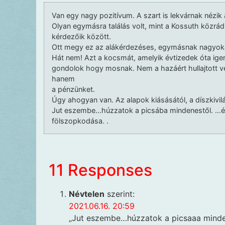
Van egy nagy pozitívum. A szart is lekvárnak nézik 
Olyan egymásra találás volt, mint a Kossuth közrád
kérdezőik között.
Ott megy ez az alákérdezéses, egymásnak nagyok
Hát nem! Azt a kocsmát, amelyik évtizedek óta ig
gondolok hogy mosnak. Nem a hazáért hullajtott vé
hanem
a pénzünket.
Úgy ahogyan van. Az alapok kiásásától, a díszkivil
Jut eszembe…húzzatok a picsába mindenestől. …é
fölszopkodása. .
11 Responses
Névtelen
szerint:
2021.06.16. 20:59
„Jut eszembe…húzzatok a picsaaa minde