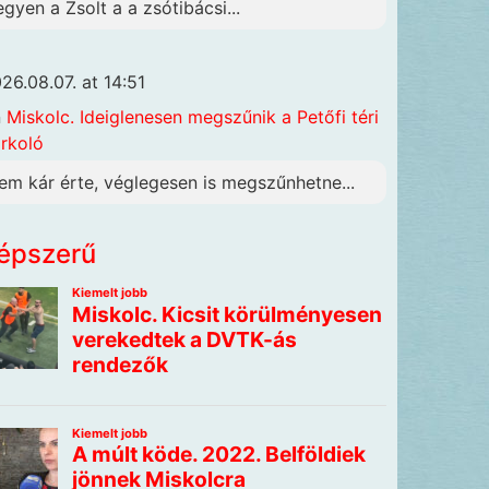
egyen a Zsolt a a zsótibácsi...
26.08.07. at 14:51
n
Miskolc. Ideiglenesen megszűnik a Petőfi téri
rkoló
em kár érte, véglegesen is megszűnhetne...
épszerű