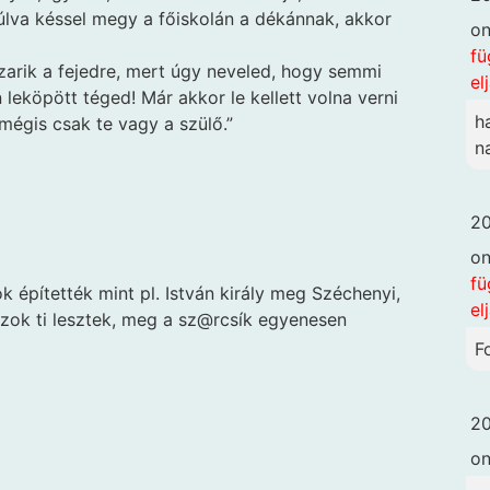
úlva késsel megy a főiskolán a dékánnak, akkor
o
fü
szarik a fejedre, mert úgy neveled, hogy semmi
el
leköpött téged! Már akkor le kellett volna verni
h
 mégis csak te vagy a szülő.”
n
20
o
fü
k építették mint pl. István király meg Széchenyi,
el
azok ti lesztek, meg a sz@rcsík egyenesen
F
20
o