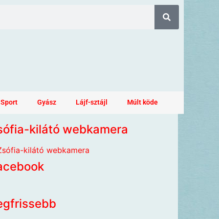
Sport
Gyász
Lájf-sztájl
Múlt köde
sófia-kilátó webkamera
acebook
egfrissebb