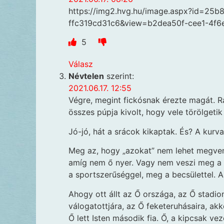
https://img2.hvg.hu/image.aspx?id=25b
ffc319cd31c6&view=b2dea50f-cee1-4f6
5
Válasz
Névtelen
szerint:
2021.06.17. 12:55
Végre, megint fickósnak érezte magát. Rá
összes púpja kivolt, hogy vele törölgeti
Jó-jó, hát a srácok kikaptak. És? A kurv
Meg az, hogy „azokat” nem lehet megvenn
amíg nem ő nyer. Vagy nem veszi meg a c
a sportszerűséggel, meg a becsülettel. A
Ahogy ott állt az Ő országa, az Ő stadion
válogatottjára, az Ő feketeruhásaira, akko
Ő lett Isten második fia. Ő, a kipcsak ve