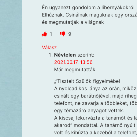
Én ugyanezt gondolom a libernyákokról
Elhúznak. Csinálnak maguknak egy orsz
és megmutatják a világnak
1
9
Válasz
Névtelen
szerint:
2021.06.17. 13:56
Már megmutatták!
„”Tisztelt Szülők figyelmébe!
A nyolcadikos lánya az órán, miköz
csinált egy barátnőjével, majd rihe
telefont, ne zavarja a többieket, töb
egy témazáró anyagot vettek.
A kiscsaj lekurvázta a tanárnőt és l
akarod” mondattal. A tanárnő nyúlt 
volt és kihúzta a kezéből a telefon