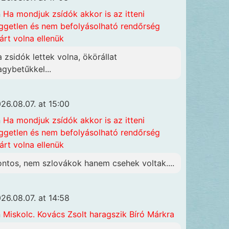
n
Ha mondjuk zsídók akkor is az itteni
ggetlen és nem befolyásolható rendőrség
járt volna ellenük
a zsidók lettek volna, ökörállat
agybetűkkel...
26.08.07. at 15:00
n
Ha mondjuk zsídók akkor is az itteni
ggetlen és nem befolyásolható rendőrség
járt volna ellenük
ontos, nem szlovákok hanem csehek voltak....
26.08.07. at 14:58
n
Miskolc. Kovács Zsolt haragszik Bíró Márkra