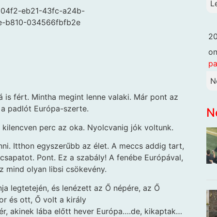
L
804f2-eb21-43fc-a24b-
e-b810-034566fbfb2e
20
o
pa
N
 is fért. Mintha megint lenne valaki. Már pont az
k a padlót Európa-szerte.
N
a kilencven perc az oka. Nyolcvanig jók voltunk.
i. Itthon egyszerűbb az élet. A meccs addig tart,
sapatot. Pont. Ez a szabály! A fenébe Európával,
z mind olyan libsi csökevény.
ja legtetején, és lenézett az Ő népére, az Ő
r és ott, Ő volt a király
zér, akinek lába előtt hever Európa….de, kikaptak…