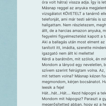
óra volt hátra) vissza adja. Így is let
Másnap reggel az anyuka megjelent 
vizsgálatot KÖVETELT a tanárnő el
telefonját, ami már testi sértés is 
hallgattam. Nem részletezem, meghal
állt, de a harcias amazon anyuka, m
fegyelmi figyelmeztetést kapott a t
Aki a ballagás után most elment az
tanított itt, imádta, szerette minden
igazgató nem állt ki mellette!
Kérdi a barátnőm, mit szólok, én mi
Mondom a lányod egy neveletlen, b
szívem szerint felrúgtam volna. Az,
mit tettem volna? Másnap kézen fog
megmondom, kérjen bocsánatot. Ha 
leesik a feje!
Hát…hát…Hát…. Kezd hápogni a tel
Mondom mit hápogsz? Paraszt a gy
megerősítetted abban, hogy ez a hely