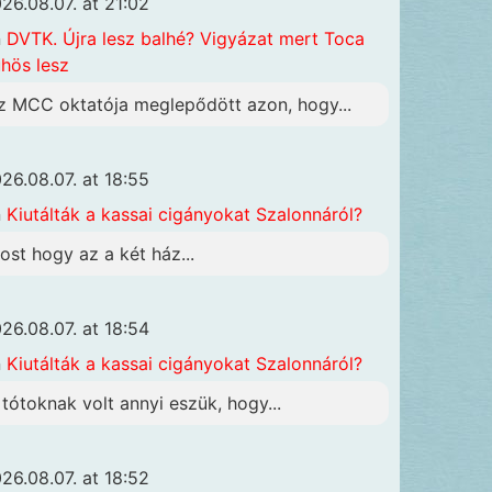
26.08.07. at 21:02
n
DVTK. Újra lesz balhé? Vigyázat mert Toca
hös lesz
z MCC oktatója meglepődött azon, hogy...
26.08.07. at 18:55
n
Kiutálták a kassai cigányokat Szalonnáról?
ost hogy az a két ház...
26.08.07. at 18:54
n
Kiutálták a kassai cigányokat Szalonnáról?
 tótoknak volt annyi eszük, hogy...
26.08.07. at 18:52