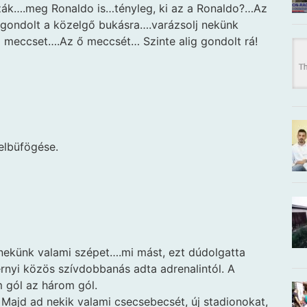
szák….meg Ronaldo is…tényleg, ki az a Ronaldo?…Az
g gondolt a közelgő bukásra….varázsolj nekünk
a meccset….Az ő meccsét… Szinte alig gondolt rá!
elbüfögése.
j nekünk valami szépet….mi mást, ezt dúdolgatta
rnyi közös szívdobbanás adta adrenalintól. A
 gól az három gól.
 Majd ad nekik valami csecsebecsét, új stadionokat,