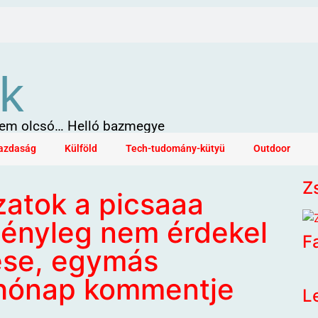
k
 sem olcsó… Helló bazmegye
azdaság
Külföld
Tech-tudomány-kütyü
Outdoor
Z
atok a picsaaa
tényleg nem érdekel
F
ése, egymás
 hónap kommentje
L