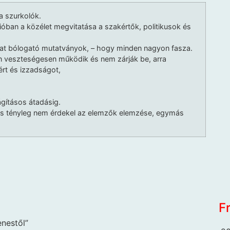
a szurkolók.
ióban a közélet megvitatása a szakértők, politikusok és
at bólogató mutatványok, – hogy minden nagyon fasza.
en veszteségesen működik és nem zárják be, arra
rt és izzadságot,
ágításos átadásig.
s tényleg nem érdekel az elemzők elemzése, egymás
F
nestől”