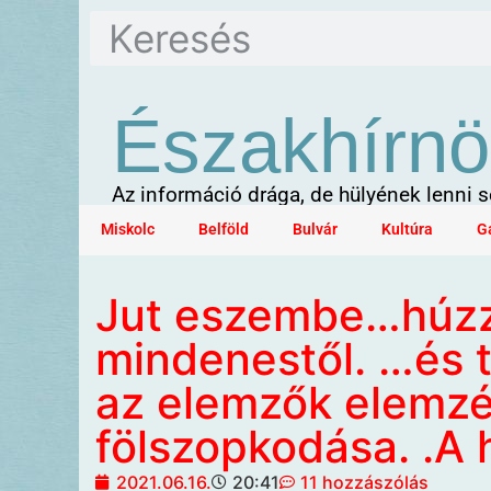
Északhírnö
Az információ drága, de hülyének lenni
Miskolc
Belföld
Bulvár
Kultúra
G
Jut eszembe…húzz
mindenestől. …és 
az elemzők elemz
fölszopkodása. .A
2021.06.16.
20:41
11 hozzászólás