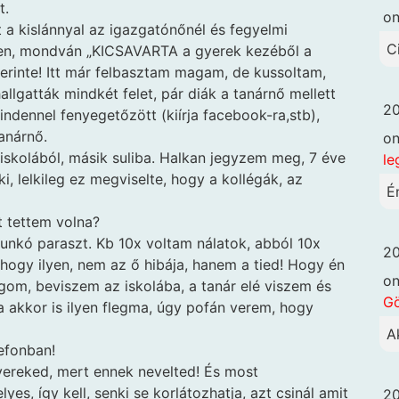
t.
o
a kislánnyal az igazgatónőnél és fegyelmi
C
len, mondván „KICSAVARTA a gyerek kezéből a
szerinte! Itt már felbasztam magam, de kussoltam,
lgatták mindkét felet, pár diák a tanárnő mellett
20
indennel fenyegetőzött (kiírja facebook-ra,stb),
anárnő.
o
 iskolából, másik suliba. Halkan jegyzem meg, 7 éve
le
ki, lelkileg ez megviselte, hogy a kollégák, az
É
t tettem volna?
unkó paraszt. Kb 10x voltam nálatok, abból 10x
20
 hogy ilyen, nem az ő hibája, hanem a tied! Hogy én
o
om, beviszem az iskolába, a tanár elé viszem és
G
akkor is ilyen flegma, úgy pofán verem, hogy
A
efonban!
ereked, mert ennek nevelted! És most
es, így kell, senki se korlátozhatja, azt csinál amit
20