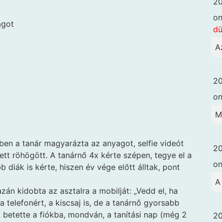
20
o
ágot
dü
A
20
o
M
ben a tanár magyarázta az anyagot, selfie videót
20
gett röhögött. A tanárnő 4x kérte szépen, tegye el a
o
b diák is kérte, hiszen év vége előtt álltak, pont
A
azán kidobta az asztalra a mobilját: „Vedd el, ha
a telefonért, a kiscsaj is, de a tanárnő gyorsabb
t, betette a fiókba, mondván, a tanítási nap (még 2
20