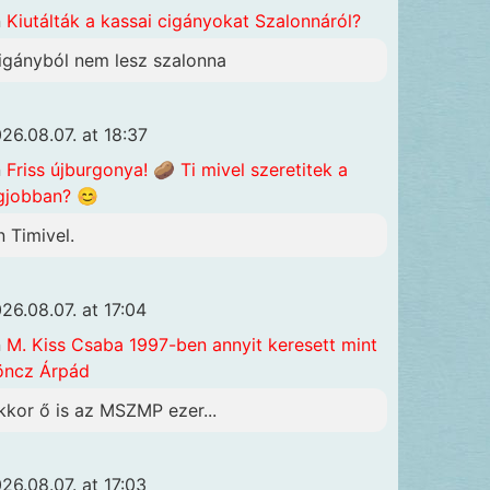
n
Kiutálták a kassai cigányokat Szalonnáról?
igányból nem lesz szalonna
26.08.07. at 18:37
n
Friss újburgonya! 🥔 Ti mivel szeretitek a
gjobban? 😊
n Timivel.
26.08.07. at 17:04
n
M. Kiss Csaba 1997-ben annyit keresett mint
öncz Árpád
kkor ő is az MSZMP ezer...
26.08.07. at 17:03