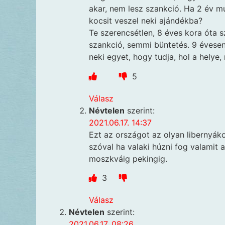
akar, nem lesz szankció. Ha 2 év m
kocsit veszel neki ajándékba?
Te szerencsétlen, 8 éves kora óta 
szankció, semmi büntetés. 9 évesen 
neki egyet, hogy tudja, hol a helye,
5
Válasz
Névtelen
szerint:
2021.06.17. 14:37
Ezt az országot az olyan libernyáko
szóval ha valaki húzni fog valamit 
moszkváig pekingig.
3
Válasz
Névtelen
szerint:
2021.06.17. 08:26