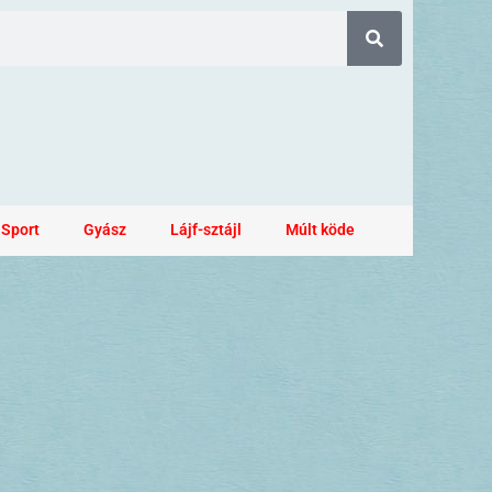
Sport
Gyász
Lájf-sztájl
Múlt köde