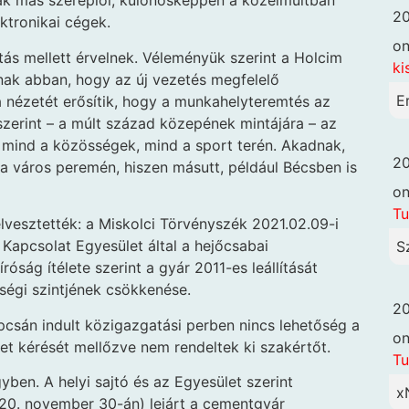
ak más szereplői, különösképpen a közelmúltban
20
ktronikai cégek.
o
tás mellett érvelnek. Véleményük szerint a Holcim
ki
nak abban, hogy az új vezetés megfelelő
E
a nézetét erősítik, hogy a munkahelyteremtés az
szerint – a múlt század közepének mintájára – az
e, mind a közösségek, mind a sport terén. Akadnak,
20
a város peremén, hiszen másutt, például Bécsben is
o
Tu
lvesztették: a Miskolci Törvényszék 2021.02.09-i
Kapcsolat Egyesület által a hejőcsabai
S
ság ítélete szerint a gyár 2011-es leállítását
ségi szintjének csökkenése.
20
csán indult közigazgatási perben nincs lehetőség a
o
et kérését mellőzve nem rendeltek ki szakértőt.
Tu
yben. A helyi sajtó és az Egyesület szerint
x
020. november 30-án) lejárt a cementgyár