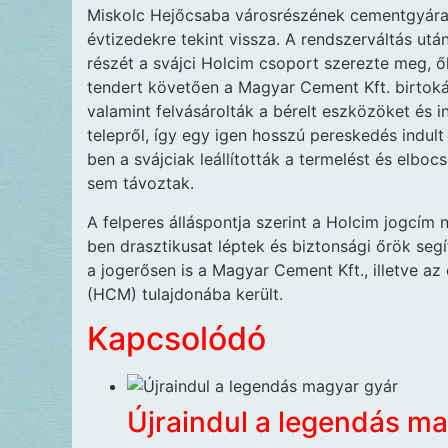
Miskolc Hejőcsaba városrészének cementgyára 
évtizedekre tekint vissza. A rendszerváltás után
részét a svájci Holcim csoport szerezte meg,
tendert követően a Magyar Cement Kft. birtokáb
valamint felvásárolták a bérelt eszközöket és 
telepről, így egy igen hosszú pereskedés indult
ben a svájciak leállították a termelést és elbo
sem távoztak.
A felperes álláspontja szerint a Holcim jogcím
ben drasztikusat léptek és biztonsági őrök segí
a jogerősen is a Magyar Cement Kft., illetve az
(HCM) tulajdonába került.
Kapcsolódó
Újraindul a legendás m