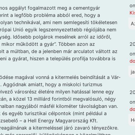
o
mos aggályt fogalmazott meg a cementgyár
Ki
rint a legfőbb probléma abból ered, hogy a
olyan technikával, ami nem semlegesíti tökéletesen
A
urópai Unió egyik legszennyezettebb régiójába nem
ség. Idősebb polgárok mesélnek arról az időről,
20
or mikor működött a gyár”. Többen azon az
lt a múltban, de a jelenben már arculatot váltott az
o
eni a gyárat, hiszen a település profilja továbbra is
d
j
ödése magával vonná a kitermelés beindítását a Vár-
 Aggódnak amiatt, hogy a miskolci turizmus
lvező városrész életére milyen hatással lenne egy
20
án, a közel 13 milliárd forintból megvalósuló, négy
o
nalban nagyjából másfél kilométer távolságban van.
d
és egyéb turisztikai célpontok (mint például a
H
bezsebelő – a Hell Energy Magyarország Kft.
reagálnának a kitermeléssel járó zavaró tényezőkre.