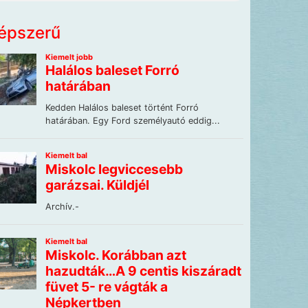
épszerű