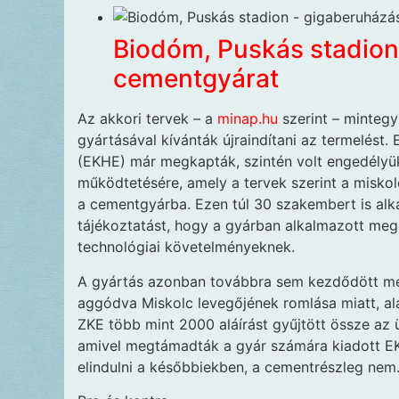
Biodóm, Puskás stadion
cementgyárat
Az akkori tervek – a
minap.hu
szerint – mintegy
gyártásával kívánták újraindítani az termelést
(EKHE) már megkapták, szintén volt engedélyük a
működtetésére, amely a tervek szerint a miskol
a cementgyárba. Ezen túl 30 szakembert is alk
tájékoztatást, hogy a gyárban alkalmazott meg
technológiai követelményeknek.
A gyártás azonban továbbra sem kezdődött me
aggódva Miskolc levegőjének romlása miatt, alá
ZKE több mint 2000 aláírást gyűjtött össze az 
amivel megtámadták a gyár számára kiadott EK
elindulni a későbbiekben, a cementrészleg nem