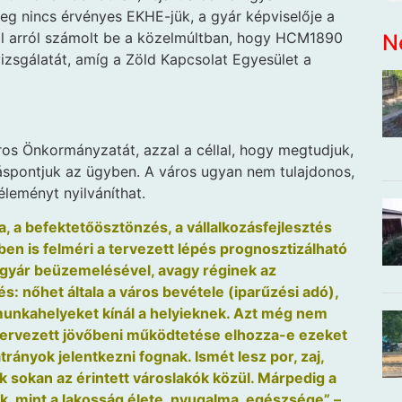
leg nincs érvényes EKHE-jük, a gyár képviselője a
tál arról számolt be a közelmúltban, hogy HCM1890
N
izsgálatát, amíg a Zöld Kapcsolat Egyesület a
os Önkormányzatát, azzal a céllal, hogy megtudjuk,
lláspontjuk az ügyben. A város ugyan nem tulajdonos,
éleményt nyilváníthat.
a, a befektetőösztönzés, a vállalkozásfejlesztés
en is felméri a tervezett lépés prognosztizálható
új gyár beüzemelésével, avagy réginek az
és: nőhet általa a város bevétele (iparűzési adó),
, munkahelyeket kínál a helyieknek. Azt még nem
 tervezett jövőbeni működtetése elhozza-e ezeket
trányok jelentkezni fognak. Ismét lesz por, zaj,
k sokan az érintett városlakók közül. Márpedig a
, mint a lakosság élete, nyugalma, egészsége” –