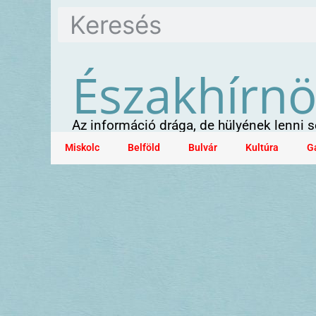
Északhírn
Az információ drága, de hülyének lenni
Miskolc
Belföld
Bulvár
Kultúra
G