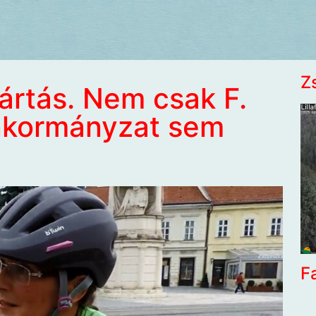
Z
ártás. Nem csak F.
nkormányzat sem
F