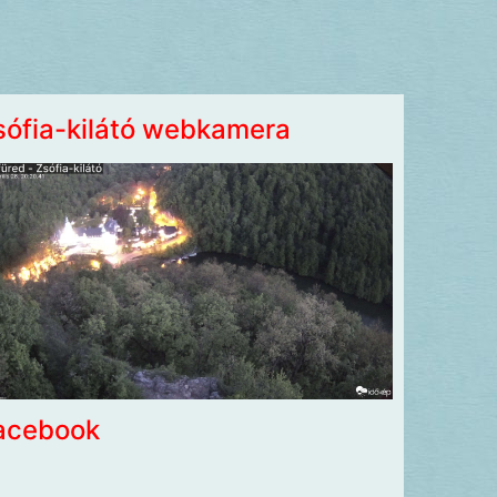
sófia-kilátó webkamera
acebook