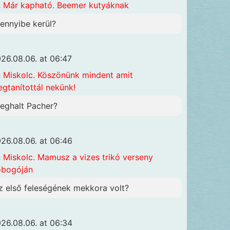
n
Már kapható. Beemer kutyáknak
ennyibe kerül?
26.08.06. at 06:47
n
Miskolc. Köszönünk mindent amit
gtanítottál nekünk!
eghalt Pacher?
26.08.06. at 06:46
n
Miskolc. Mamusz a vizes trikó verseny
obogóján
z első feleségének mekkora volt?
26.08.06. at 06:34