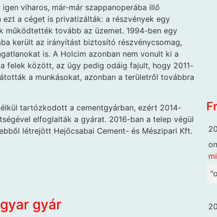
igen viharos, már-már szappanoperába illő
 ezt a céget is privatizálták: a részvények egy
 ők működtették tovább az üzemet. 1994-ben egy
a került az irányítást biztosító részvénycsomag,
ingatlanokat is. A Holcim azonban nem vonult ki a
 a felek között, az ügy pedig odáig fajult, hogy 2011-
csátották a munkásokat, azonban a területről továbbra
F
 nélkül tartózkodott a cementgyárban, ezért 2014-
tségével elfoglalták a gyárat. 2016-ban a telep végül
20
 ebből létrejött Hejőcsabai Cement- és Mészipari Kft.
o
mi
"
agyar gyár
20