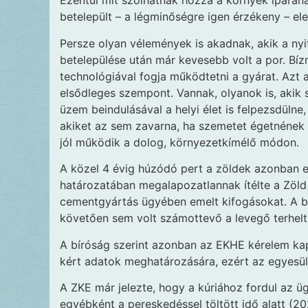
Ezentúl mit szólhatnak hozzá a környék iparán
betelepült – a légminőségre igen érzékeny – ele
Persze olyan vélemények is akadnak, akik a nyi
betelepülése után már kevesebb volt a por. Bíz
technológiával fogja működtetni a gyárat. Azt 
elsődleges szempont. Vannak, olyanok is, akik 
üzem beindulásával a helyi élet is felpezsdüln
akiket az sem zavarna, ha szemetet égetnének 
jól működik a dolog, környezetkímélő módon.
A közel 4 évig húzódó pert a zöldek azonban e
határozatában megalapozatlannak ítélte a Zöld 
cementgyártás ügyében emelt kifogásokat. A bíró
követően sem volt számottevő a levegő terhelt
A bíróság szerint azonban az EKHE kérelem kap
kért adatok meghatározására, ezért az egyesül
A ZKE már jelezte, hogy a kúriához fordul az üg
egyébként a pereskedéssel töltött idő alatt (2