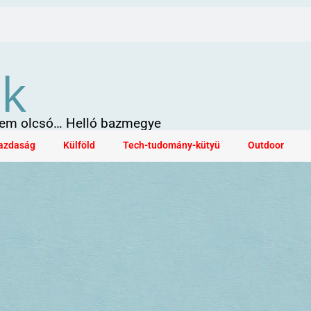
ök
 sem olcsó… Helló bazmegye
azdaság
Külföld
Tech-tudomány-kütyü
Outdoor