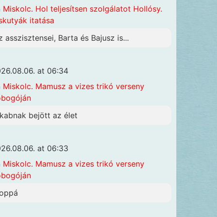
n
Miskolc. Hol teljesítsen szolgálatot Hollósy.
skutyák itatása
z asszisztensei, Barta és Bajusz is...
26.08.06. at 06:34
n
Miskolc. Mamusz a vizes trikó verseny
obogóján
akabnak bejött az élet
26.08.06. at 06:33
n
Miskolc. Mamusz a vizes trikó verseny
obogóján
oppá