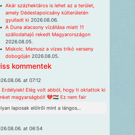
Akár százhektáros is lehet az a terület,
amely Dédestapolcsány külterületén
gyulladt ki
2026.08.06.
A Duna alacsony vízállása miatt 11
szállodahajó rekedt Magyarországon
2026.08.05.
Miskolc. Mamusz a vizes trikó verseny
dobogóján
2026.08.05.
riss kommentek
26.08.06. at 07:12
n
Erdélyiek! Elég volt abból, hogy ti oktattok ki
nket magyarságból! 💔🇭🇺 Ez nem fair
olyan laposak elölről mint a lángos...
26.08.06. at 06:54