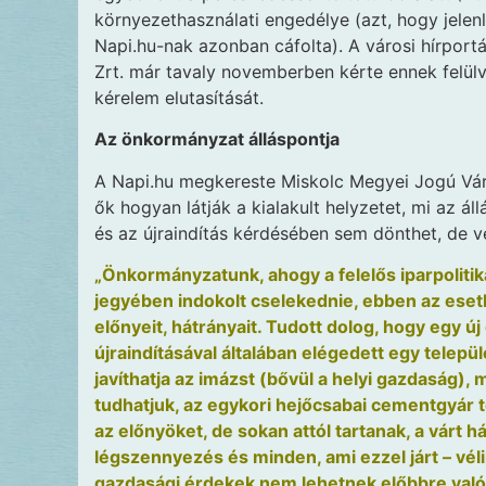
környezethasználati engedélye (azt, hogy jelen
Napi.hu-nak azonban cáfolta). A városi hírpor
Zrt. már tavaly novemberben kérte ennek felülv
kérelem elutasítását.
Az önkormányzat álláspontja
A Napi.hu megkereste Miskolc Megyei Jogú Vár
ők hogyan látják a kialakult helyzetet, mi az á
és az újraindítás kérdésében sem dönthet, de v
„Önkormányzatunk, ahogy a felelős iparpolitik
jegyében indokolt cselekednie, ebben az esetb
előnyeit, hátrányait. Tudott dolog, hogy egy 
újraindításával általában elégedett egy települ
javíthatja az imázst (bővül a helyi gazdaság)
tudhatjuk, az egykori hejőcsabai cementgyár
az előnyöket, de sokan attól tartanak, a várt há
légszennyezés és minden, ami ezzel járt – véli
gazdasági érdekek nem lehetnek előbbre valók