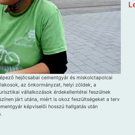
L
épező hejőcsabai cementgyár és miskolctapolcai
lakosok, az önkormányzat, helyi zöldek, a
risztikai vállalkozások érdekellentétei feszülnek
ínen járt utána, miért is okoz feszültségeket a terv
cementgyár képviselői hosszú hallgatás után
.