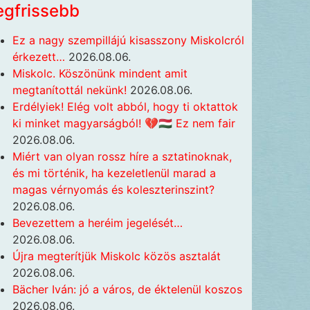
egfrissebb
Ez a nagy szempillájú kisasszony Miskolcról
érkezett…
2026.08.06.
Miskolc. Köszönünk mindent amit
megtanítottál nekünk!
2026.08.06.
Erdélyiek! Elég volt abból, hogy ti oktattok
ki minket magyarságból! 💔🇭🇺 Ez nem fair
2026.08.06.
Miért van olyan rossz híre a sztatinoknak,
és mi történik, ha kezeletlenül marad a
magas vérnyomás és koleszterinszint?
2026.08.06.
Bevezettem a heréim jegelését…
2026.08.06.
Újra megterítjük Miskolc közös asztalát
2026.08.06.
Bächer Iván: jó a város, de éktelenül koszos
2026.08.06.