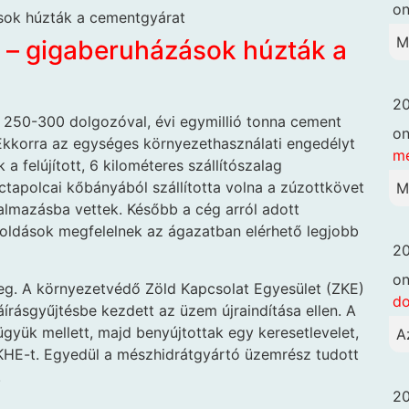
o
M
 – gigaberuházások húzták a
20
 250-300 dolgozóval, évi egymillió tonna cement
o
. Ekkorra az egységes környezethasználati engedélyt
me
 felújított, 6 kilométeres szállítószalag
ctapolcai kőbányából szállította volna a zúzottkövet
M
almazásba vettek. Később a cég arról adott
oldások megfelelnek az ágazatban elérhető legjobb
20
o
g. A környezetvédő Zöld Kapcsolat Egyesület (ZKE)
d
írásgyűjtésbe kezdett az üzem újraindítása ellen. A
ügyük mellett, majd benyújtottak egy keresetlevelet,
A
HE-t. Egyedül a mészhidrátgyártó üzemrész tudott
.
20