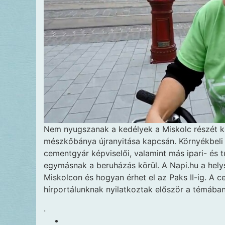
Nem nyugszanak a kedélyek a Miskolc részét k
mészkőbánya újranyitása kapcsán. Környékbeli 
cementgyár képviselői, valamint más ipari- és tu
egymásnak a beruházás körül. A Napi.hu a helysz
Miskolcon és hogyan érhet el az Paks II-ig. A 
hírportálunknak nyilatkoztak először a témában
.