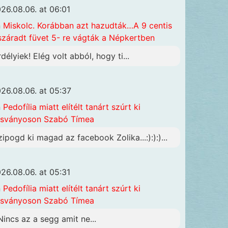
26.08.06. at 06:01
n
Miskolc. Korábban azt hazudták…A 9 centis
száradt füvet 5- re vágták a Népkertben
rdélyiek! Elég volt abból, hogy ti...
26.08.06. at 05:37
n
Pedofília miatt elítélt tanárt szúrt ki
sványoson Szabó Tímea
zipogd ki magad az facebook Zolika...:):):)...
26.08.06. at 05:31
n
Pedofília miatt elítélt tanárt szúrt ki
sványoson Szabó Tímea
Nincs az a segg amit ne...