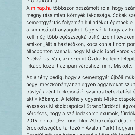
Pro és kontra
A
minap.hu
többször beszámolt róla, hogy szá
megnyitása miatt környék lakossága. Sokak sze
cementgyártás folyamán hulladékot égetnek el 
a kibocsátott anyagokat. Úgy vélik, hogy az E
kell még több egészségkárosító üzemi tevékeny
amikor „állt a háztetőkön, kocsikon a finom p
állásponton vannak, hogy Miskolc ipari város vo
Acélváros. Van, aki szerint Ózdra kellene telepít
inkább közelít az ipari városhoz, mint Miskolc.
Az a tény pedig, hogy a cementgyár újbóli műk
hegyi mészkőbányában egyéb aggályokat szült.
bástyájaként funkcionáló, számos befektetést é
aktív kőbánya. A lelőhely ugyanis Miskolctapolc
évszakos Miskolctapolcai Strandfürdőtől légvo
Kérdéses, hogy a szállodakomplexumok, fürdők 
2015-ben az „Év Turisztikai Attrakciója” díjat 
érdekeltségébe tartozó – Avalon Park) hogyan 