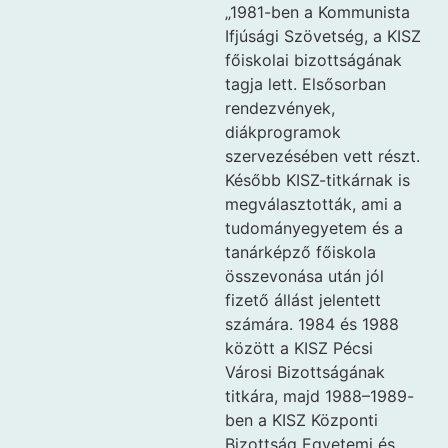
„1981-ben a Kommunista
Ifjúsági Szövetség, a KISZ
főiskolai bizottságának
tagja lett. Elsősorban
rendezvények,
diákprogramok
szervezésében vett részt.
Később KISZ-titkárnak is
megválasztották, ami a
tudományegyetem és a
tanárképző főiskola
összevonása után jól
fizető állást jelentett
számára. 1984 és 1988
között a KISZ Pécsi
Városi Bizottságának
titkára, majd 1988–1989-
ben a KISZ Központi
Bizottság Egyetemi és