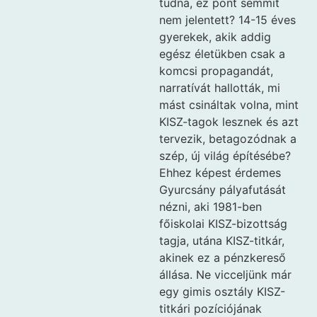
tudná, ez pont semmit
nem jelentett? 14-15 éves
gyerekek, akik addig
egész életükben csak a
komcsi propagandát,
narratívát hallották, mi
mást csináltak volna, mint
KISZ-tagok lesznek és azt
tervezik, betagozódnak a
szép, új világ építésébe?
Ehhez képest érdemes
Gyurcsány pályafutását
nézni, aki 1981-ben
főiskolai KISZ-bizottság
tagja, utána KISZ-titkár,
akinek ez a pénzkereső
állása. Ne vicceljünk már
egy gimis osztály KISZ-
titkári pozíciójának