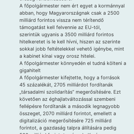
A főpolgármester nem ért egyet a kormánnyal
abban, hogy Magyarországnak csak a 2500
milliárd forintos vissza nem térítendő
támogatást kell felvennie az EU-tól,
szerintük ugyanis a 3500 milliárd forintos
hitelkeretet is le kell hívni, hiszen az szerinte
sokkal jobb feltételekkel vehető igénybe, mint
a kabinet kínai vagy orosz hitelei.
A főpolgármester könnyedén el tudná költeni a
gigahitelt
A főpolgármester kifejtette, hogy a források
45 százalékát, 2705 milliárdot fordítanák
„társadalmi szolidarítás” megerősítésére. Ezt
követően az éghajlatváltozással szembeni
fellépésre fordítanák a második legnagyobb
összeget, 2070 milliárd forintot, emellett a
digitalizáció megerősítésére 725 milliárd
forintot, a gazdaság talpra állítására pedig