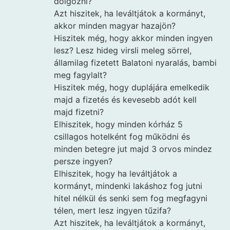
dolgozni?
Azt hiszitek, ha leváltjátok a kormányt,
akkor minden magyar hazajön?
Hiszitek még, hogy akkor minden ingyen
lesz? Lesz hideg virsli meleg sörrel,
államilag fizetett Balatoni nyaralás, bambi
meg fagylalt?
Hiszitek még, hogy duplájára emelkedik
majd a fizetés és kevesebb adót kell
majd fizetni?
Elhiszitek, hogy minden kórház 5
csillagos hotelként fog működni és
minden betegre jut majd 3 orvos mindez
persze ingyen?
Elhiszitek, hogy ha leváltjátok a
kormányt, mindenki lakáshoz fog jutni
hitel nélkül és senki sem fog megfagyni
télen, mert lesz ingyen tűzifa?
Azt hiszitek, ha leváltjátok a kormányt,