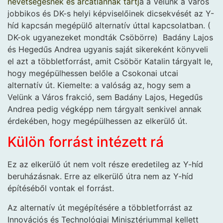
nevetségesnek és arcátlannak tartj
a a Velünk a Város
jobbikos és DK-s helyi képviselőinek dicsekvését az Y-
híd kapcsán megépülő alternatív úttal kapcsolatban. (
DK-ok ugyanezeket mondták Csöbörre) Badány Lajos
és Hegedűs Andrea ugyanis saját sikereként könyveli
el azt a többletforrást, amit Csöbör Katalin tárgyalt le,
hogy megépülhessen belőle a Csokonai utcai
alternatív út. Kiemelte: a valóság az, hogy sem a
Velünk a Város frakció, sem Badány Lajos, Hegedűs
Andrea pedig végképp nem tárgyalt senkivel annak
érdekében, hogy megépülhessen az elkerülő út.
Külön forrást intézett rá
Ez az elkerülő út nem volt része eredetileg az Y-híd
beruházásnak. Erre az elkerülő útra nem az Y-híd
építéséből vontak el forrást.
Az alternatív út megépítésére a többletforrást az
Innovációs és Technológiai Minisztériummal kellett