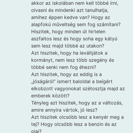
akkor az iskolában nem kell többé írni,
olvasni és mindenki azt tanulhatja,
amihez éppen kedve van? Hogy az
alapfokú műveltség sem fog számítani?
Hiszitek, hogy minden út hirtelen
aszfaltos lesz és hogy soha egy kátyú
sem lesz majd többé az utakon?
Azt hiszitek, hogy ha leváltjátok a
kormányt, nem lesz több szegény és
többé senki nem fog éhezni?
Azt hiszitek, hogy az eddig is a
„jóságáról” ismert baloldal a beígért
elkobzott vagyonokat szétosztja majd az
emberek között?
Tényleg azt hiszitek, hogy az a változás,
amire annyira vártok, jó lesz?
Azt hiszitek olcsóbb lesz a kenyér meg a
tej? Hogy olcsóbb lesz a benzin és az
olaj?