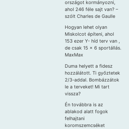
országot kormányozni,
ahol 246 féle sajt van? –
szólt Charles de Gaulle
Hogyan lehet olyan
Miskolcot építeni, ahol
153 ezer Y- híd terv van ,
de csak 15 x 6 sportállás.
MaxMax
Duma helyett a fidesz
hozzálátott. Ti győztetek
2/3-addal. Bombázzátok
le a terveket! Mi tart
vissza?
Én továbbra is az
ablakod alatt fogok
felhajtani
koromszemcséket