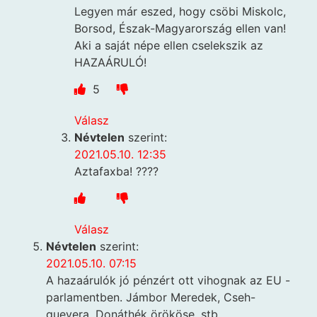
Legyen már eszed, hogy csöbi Miskolc,
Borsod, Észak-Magyarország ellen van!
Aki a saját népe ellen cselekszik az
HAZAÁRULÓ!
5
Válasz
Névtelen
szerint:
2021.05.10. 12:35
Aztafaxba! ????
Válasz
Névtelen
szerint:
2021.05.10. 07:15
A hazaárulók jó pénzért ott vihognak az EU -
parlamentben. Jámbor Meredek, Cseh-
guevera, Donáthék örököse, stb