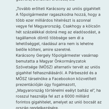
„Tovább erőlteti Karácsony az uniós gigahitelt
A főpolgármester ragaszkodna hozzá, hogy a
több ezer milliárdos hitelrészt is azonnal
vegye fel Magyarország. Csakhogy a kölcsön
hét százalékkal dobná meg az eladósodást, a
tagállamok döntő többsége sem él a
lehetőséggel, ráadásul arra nem is lehetne
belőle költeni, amire szeretné.
Karácsony Gergely főpolgármester vasárnap
bemutatta a Magyar Önkormányzatok
Szövetsége (MÖSZ) alternatív tervét az uniós
gigahitel felhasználásáról. A Párbeszéd és a
MÖSZ társelnöke a Facebookon közvetített
prezentációján úgy fogalmazott,
„Magyarország történelmi esélyt baltáz el”, ha
rosszul használja fel azt a 6000 milliárd
forintos gigahitelet, amelyet az unió bocsát az
ország rendelkezésére.