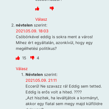
Válasz
névtelen
szerint:
2021.05.09. 18:03
Csöbörkével eddig is sokra ment a város!
Mihez ért egyáltalán, azonkívül, hogy egy
megélhetési politikus?
15
4
Válasz
Névtelen
szerint:
2021.05.09. 21:11
Eccerű! Ne szavazz rá! Eddig sem tetted.
Eddig is erős volt a hited. ????
„Azt hiszitek, ha leváltjátok a kormányt,
akkor egy fiatal sem megy majd külföldre