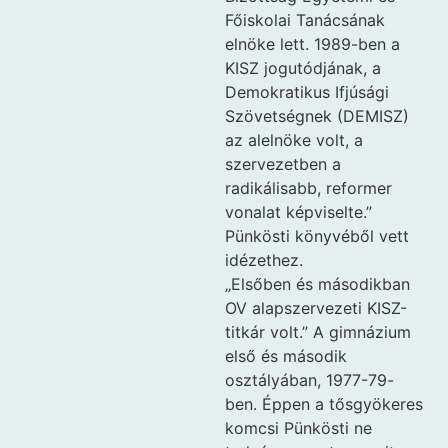
Főiskolai Tanácsának
elnöke lett. 1989-ben a
KISZ jogutódjának, a
Demokratikus Ifjúsági
Szövetségnek (DEMISZ)
az alelnöke volt, a
szervezetben a
radikálisabb, reformer
vonalat képviselte.”
Pünkösti könyvéből vett
idézethez.
„Elsőben és másodikban
OV alapszervezeti KISZ-
titkár volt.” A gimnázium
első és második
osztályában, 1977-79-
ben. Éppen a tősgyökeres
komcsi Pünkösti ne