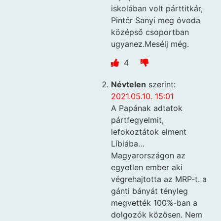
iskolában volt párttitkár,
Pintér Sanyi meg óvoda
középső csoportban
ugyanez.Mesélj még.
4
Névtelen
szerint:
2021.05.10. 15:01
A Papának adtatok
pártfegyelmit,
lefokoztátok elment
Líbiába…
Magyarországon az
egyetlen ember aki
végrehajtotta az MRP-t. a
gánti bányát tényleg
megvették 100%-ban a
dolgozók közösen. Nem