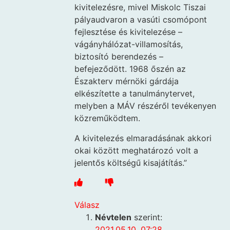
kivitelezésre, mivel Miskolc Tiszai
pályaudvaron a vasúti csomópont
fejlesztése és kivitelezése –
vágányhálózat-villamosítás,
biztosító berendezés –
befejeződött. 1968 őszén az
Északterv mérnöki gárdája
elkészítette a tanulmánytervet,
melyben a MÁV részéről tevékenyen
közreműködtem.
A kivitelezés elmaradásának akkori
okai között meghatározó volt a
jelentős költségű kisajátítás.”
Válasz
Névtelen
szerint:
2021.05.10. 07:28