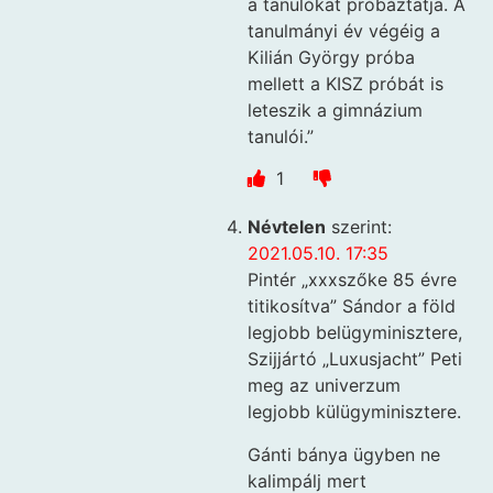
a tanulókat próbáztatja. A
tanulmányi év végéig a
Kilián György próba
mellett a KISZ próbát is
leteszik a gimnázium
tanulói.”
1
Névtelen
szerint:
2021.05.10. 17:35
Pintér „xxxszőke 85 évre
titikosítva” Sándor a föld
legjobb belügyminisztere,
Szijjártó „Luxusjacht” Peti
meg az univerzum
legjobb külügyminisztere.
Gánti bánya ügyben ne
kalimpálj mert