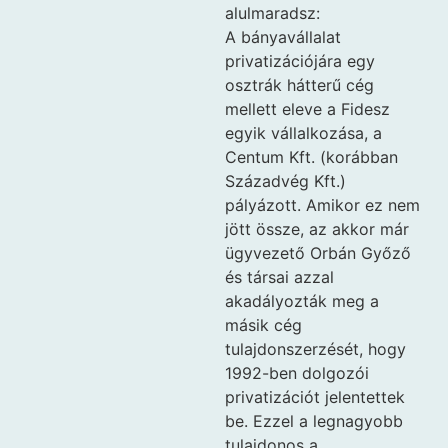
alulmaradsz:
A bányavállalat
privatizációjára egy
osztrák hátterű cég
mellett eleve a Fidesz
egyik vállalkozása, a
Centum Kft. (korábban
Századvég Kft.)
pályázott. Amikor ez nem
jött össze, az akkor már
ügyvezető Orbán Győző
és társai azzal
akadályozták meg a
másik cég
tulajdonszerzését, hogy
1992-ben dolgozói
privatizációt jelentettek
be. Ezzel a legnagyobb
tulajdonos a