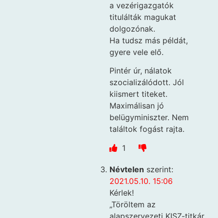
a vezérigazgatók
titulálták magukat
dolgozónak.
Ha tudsz más példát,
gyere vele elő.
Pintér úr, nálatok
szocializálódott. Jól
kiismert titeket.
Maximálisan jó
belügyminiszter. Nem
találtok fogást rajta.
1
Névtelen
szerint:
2021.05.10. 15:06
Kérlek!
„Töröltem az
alapszervezeti KISZ-titkár