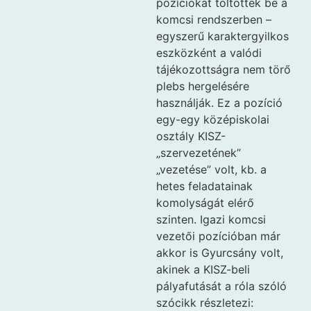
pozíciókat töltöttek be a
komcsi rendszerben –
egyszerű karaktergyilkos
eszközként a valódi
tájékozottságra nem törő
plebs hergelésére
használják. Ez a pozíció
egy-egy középiskolai
osztály KISZ-
„szervezetének”
„vezetése” volt, kb. a
hetes feladatainak
komolyságát elérő
szinten. Igazi komcsi
vezetői pozícióban már
akkor is Gyurcsány volt,
akinek a KISZ-beli
pályafutását a róla szóló
szócikk részletezi: