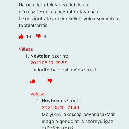
Ha nem lettetek volna debilek az
előkészítésnél és bevontátok volna a
lakosságot akkor nem kellett volna semmilyen
többletforrás.
19
4
Válasz
Névtelen
szerint:
2021.05.10. 19:59
Undorító baloldali módszerek!
Válasz
Névtelen
szerint:
2021.05.10. 21:46
Melyik?A lakosság bevonása?Már
maga a gondolat is szörnyű igaz
csöbörhuszár?