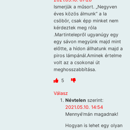
Ismerjük a műsort. „Negyven
éves közös álmunk” a la
csöbör, csak épp minket nem
kérdeztek meg róla
.Martintelepről ugyanúgy egy
egy sávon megyünk majd mint
előtte, a hídon állhatunk majd a
piros lámpánál.Aminek értelme
volt az a csokonai út
meghosszabbítása.
5
Válasz
Névtelen
szerint:
2021.05.10. 14:54
Mennyé’mán magadnak!
Hogyan is lehet egy olyan