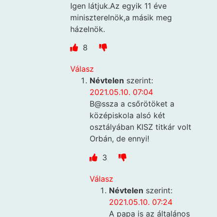
Igen látjuk.Az egyik 11 éve
miniszterelnök,a másik meg
házelnök.
8
Válasz
Névtelen
szerint:
2021.05.10. 07:04
B@ssza a csőrötöket a
középiskola alsó két
osztályában KISZ titkár volt
Orbán, de ennyi!
3
Válasz
Névtelen
szerint:
2021.05.10. 07:24
A papa is az általános