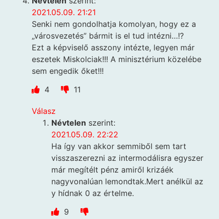
Névtelen
szerint:
2021.05.09. 21:21
Senki nem gondolhatja komolyan, hogy ez a
„városvezetés” bármit is el tud intézni…!?
Ezt a képviselő asszony intézte, legyen már
eszetek Miskolciak!!! A minisztérium közelébe
sem engedik őket!!!
4
11
Válasz
Névtelen
szerint:
2021.05.09. 22:22
Ha így van akkor semmiből sem tart
visszaszerezni az intermodálisra egyszer
már megítélt pénz amiről krizáék
nagyvonalúan lemondtak.Mert anélkül az
y hídnak 0 az értelme.
9