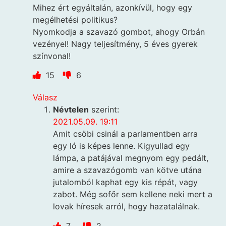
Mihez ért egyáltalán, azonkívül, hogy egy
megélhetési politikus?
Nyomkodja a szavazó gombot, ahogy Orbán
vezényel! Nagy teljesítmény, 5 éves gyerek
színvonal!
15
6
Válasz
Névtelen
szerint:
2021.05.09. 19:11
Amit csöbi csinál a parlamentben arra
egy ló is képes lenne. Kigyullad egy
lámpa, a patájával megnyom egy pedált,
amire a szavazógomb van kötve utána
jutalomból kaphat egy kis répát, vagy
zabot. Még sofőr sem kellene neki mert a
lovak híresek arról, hogy hazatalálnak.
7
2