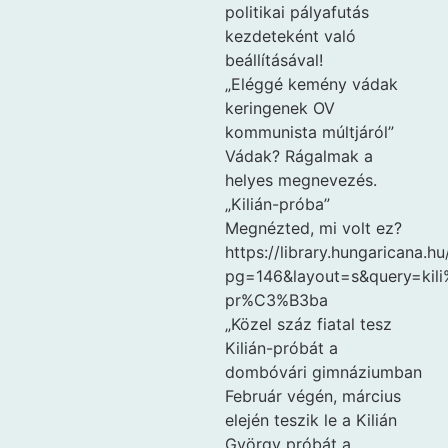
politikai pályafutás
kezdeteként való
beállításával!
„Eléggé kemény vádak
keringenek OV
kommunista múltjáról”
Vádak? Rágalmak a
helyes megnevezés.
„Kilián-próba”
Megnézted, mi volt ez?
https://library.hungaricana.
pg=146&layout=s&query=kil
pr%C3%B3ba
„Közel száz fiatal tesz
Kilián-próbát a
dombóvári gimnáziumban
Február végén, március
elején teszik le a Kilián
György próbát a