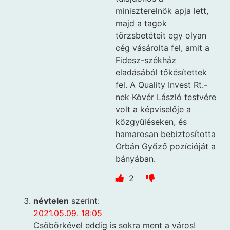
miniszterelnök apja lett,
majd a tagok
törzsbetéteit egy olyan
cég vásárolta fel, amit a
Fidesz-székház
eladásából tőkésítettek
fel. A Quality Invest Rt.-
nek Kövér László testvére
volt a képviselője a
közgyűléseken, és
hamarosan bebiztosította
Orbán Győző pozícióját a
bányában.
2
névtelen
szerint:
2021.05.09. 18:05
Csöbörkével eddig is sokra ment a város!