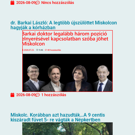
2026-08-09
Nincs hozzászólás
dr. Barkai László: A legtöbb újszülöttet Miskolcon
hagyják a kórházban
2026-08-09
1 hozzászólás
Miskolc. Korábban azt hazudták…A 9 centis
kiszáradt füvet 5- re vágták a Népkertben