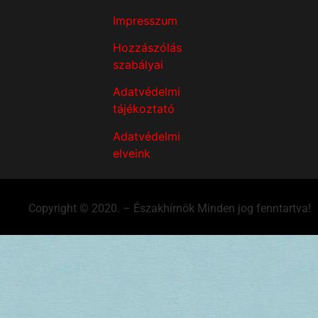
Impresszum
Hozzászólás
szabályai
Adatvédelmi
tájékoztató
Adatvédelmi
elveink
Copyright © 2020. – Északhírnök Minden jog fenntartva!