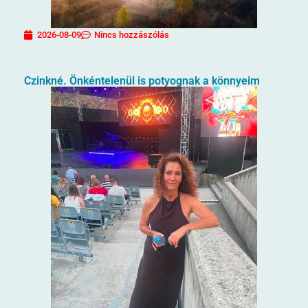
2026-08-09
Nincs hozzászólás
Czinkné. Önkéntelenül is potyognak a könnyeim