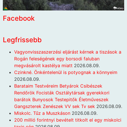
Facebook
Legfrissebb
Vagyonvisszaszerzési eljárást kérnek a tiszások a
Rogán feleségének egy borsodi faluban
megvásárolt kastélya miatt
2026.08.09.
Czinkné. Önkéntelenül is potyognak a könnyeim
2026.08.09.
Barataim Testvéreim Betyárok Csibészek
Rendőrök Focisták Osztálytársak gyerekkori
barátok Bunyosok Testepitők Életműveszek
Gangszterek Zenészek VV sek Tv sek
2026.08.09.
Miskolc. Tűz a Muszkáson
2026.08.09.
200 millió forintnyi bevételt titkolt el egy miskolci
taxis cég
2026.08.09.