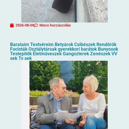
2026-08-09
Nincs hozzászólás
Barataim Testvéreim Betyárok Csibészek Rendőrök
Focisták Osztálytársak gyerekkori barátok Bunyosok
Testepitők Életműveszek Gangszterek Zenészek VV
sek Tv sek