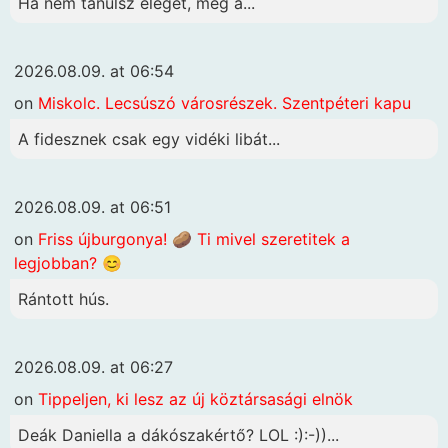
Ha nem tanulsz eleget, még a...
2026.08.09. at 06:54
on
Miskolc. Lecsúszó városrészek. Szentpéteri kapu
A fidesznek csak egy vidéki libát...
2026.08.09. at 06:51
on
Friss újburgonya! 🥔 Ti mivel szeretitek a
legjobban? 😊
Rántott hús.
2026.08.09. at 06:27
on
Tippeljen, ki lesz az új köztársasági elnök
Deák Daniella a dákószakértő? LOL :):-))...