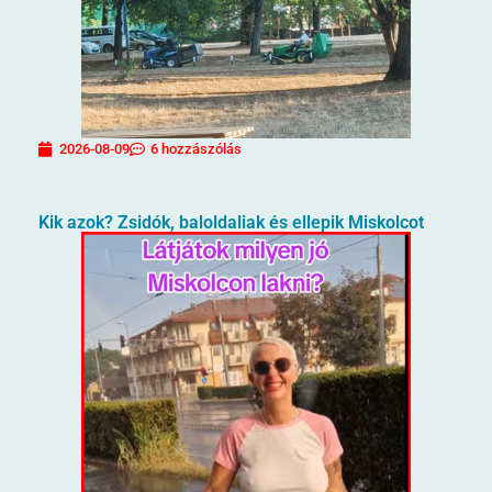
2026-08-09
6 hozzászólás
Kik azok? Zsidók, baloldaliak és ellepik Miskolcot