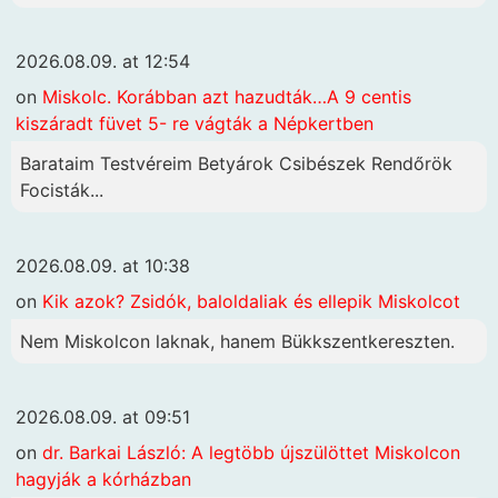
2026.08.09. at 12:54
on
Miskolc. Korábban azt hazudták…A 9 centis
kiszáradt füvet 5- re vágták a Népkertben
Barataim Testvéreim Betyárok Csibészek Rendőrök
Focisták...
2026.08.09. at 10:38
on
Kik azok? Zsidók, baloldaliak és ellepik Miskolcot
Nem Miskolcon laknak, hanem Bükkszentkereszten.
2026.08.09. at 09:51
on
dr. Barkai László: A legtöbb újszülöttet Miskolcon
hagyják a kórházban