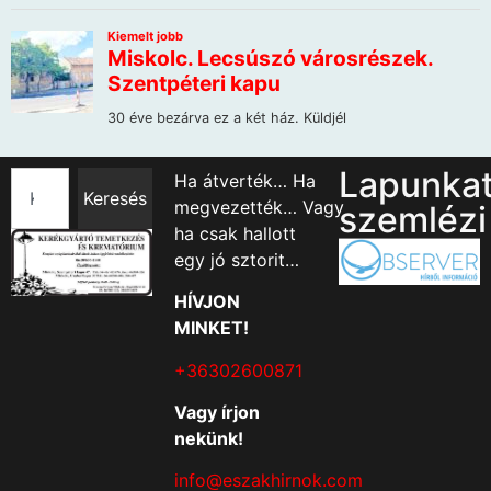
Lapunka
Ha átverték… Ha
Keresés
megvezették… Vagy
szemlézi
ha csak hallott
egy jó sztorit…
HÍVJON
MINKET!
+36302600871
Vagy írjon
nekünk!
info@eszakhirnok.com