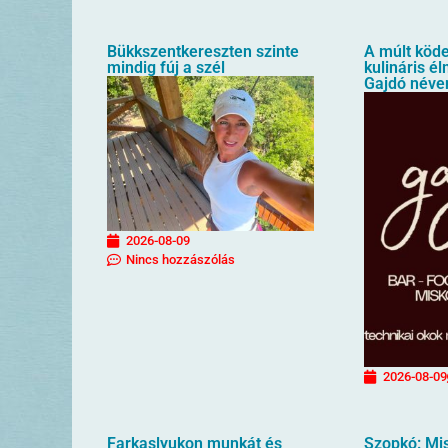
Bükkszentkereszten szinte
A múlt köde
mindig fúj a szél
kulináris é
Gajdó néve
2026-08-09
Nincs hozzászólás
2026-08-09
Farkaslyukon munkát és
Szopkó: Mis