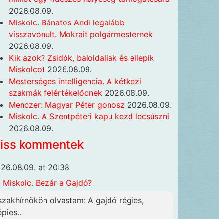
2026.08.09.
Miskolc. Bánatos Andi legalább
visszavonult. Mokrait polgármesternek
2026.08.09.
Kik azok? Zsidók, baloldaliak és ellepik
Miskolcot
2026.08.09.
Mesterséges intelligencia. A kétkezi
szakmák felértékelődnek
2026.08.09.
Menczer: Magyar Péter gonosz
2026.08.09.
Miskolc. A Szentpéteri kapu kezd lecsúszni
2026.08.09.
riss kommentek
26.08.09. at 20:38
n
Miskolc. Bezár a Gajdó?
szakhírnökön olvastam: A gajdó régies,
pies...