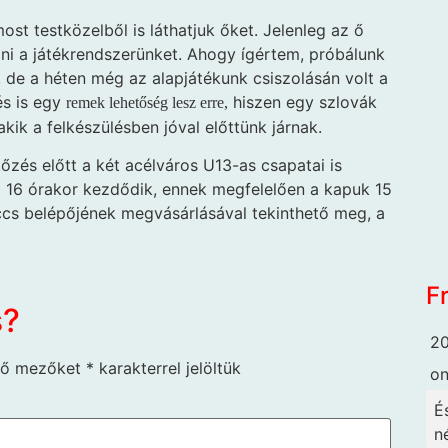
ost testközelből is láthatjuk őket. Jelenleg az ő
ani a játékrendszerünket. Ahogy ígértem, próbálunk
, de a héten még az alapjátékunk csiszolásán volt a
és is egy
hiszen egy szlovák
remek lehetőség lesz erre,
kik a felkészülésben jóval előttünk járnak.
zés előtt a két acélváros U13-as csapatai is
 16 órakor kezdődik, ennek megfelelően a kapuk 15
ccs belépőjének megvásárlásával tekinthető meg, a
F
s?
20
ző mezőket
*
karakterrel jelöltük
o
É
né