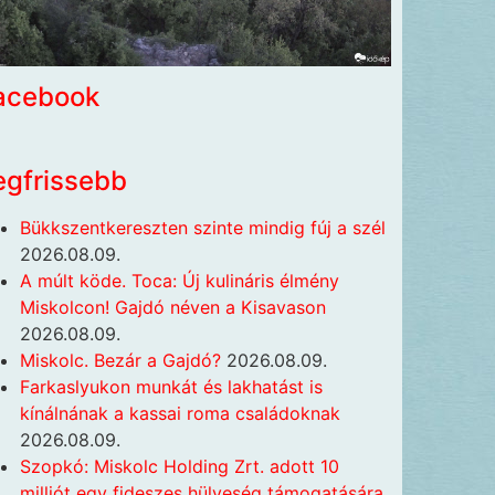
acebook
egfrissebb
Bükkszentkereszten szinte mindig fúj a szél
2026.08.09.
A múlt köde. Toca: Új kulináris élmény
Miskolcon! Gajdó néven a Kisavason
2026.08.09.
Miskolc. Bezár a Gajdó?
2026.08.09.
Farkaslyukon munkát és lakhatást is
kínálnának a kassai roma családoknak
2026.08.09.
Szopkó: Miskolc Holding Zrt. adott 10
milliót egy fideszes hülyeség támogatására