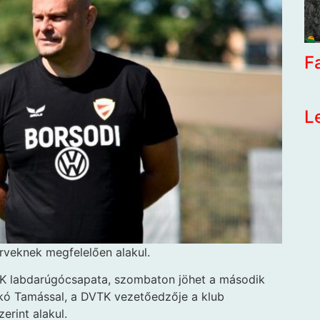
F
L
erveknek megfelelően alakul.
TK labdarúgócsapata, szombaton jöhet a második
czkó Tamással, a DVTK vezetőedzője a klub
erint alakul.