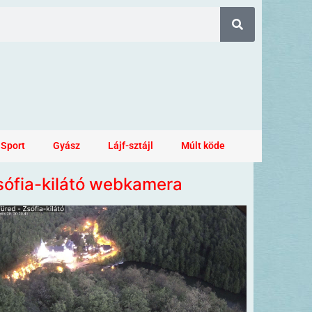
Sport
Gyász
Lájf-sztájl
Múlt köde
sófia-kilátó webkamera