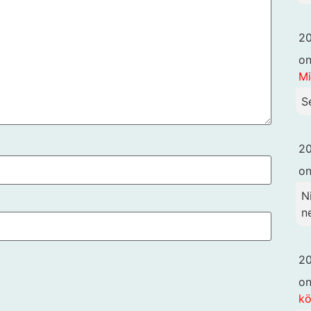
20
o
Mi
S
20
o
N
n
20
o
k