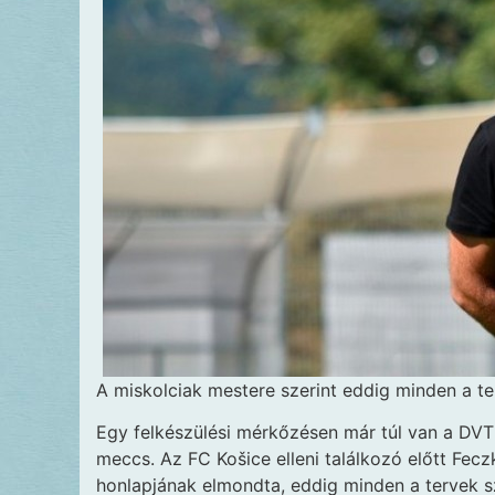
A miskolciak mestere
szerint eddig minden a t
Egy felkészülési mérkőzésen már túl van a DV
meccs. Az FC Košice elleni találkozó előtt Fe
honlapjának elmondta, eddig minden a tervek sz