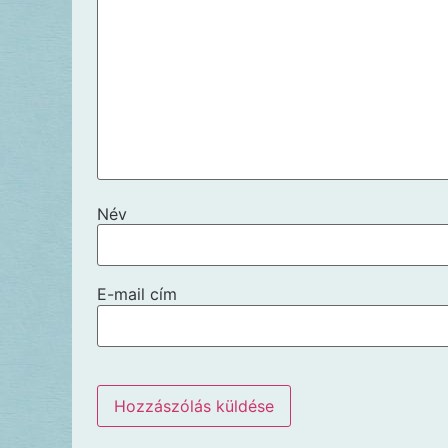
Név
E-mail cím