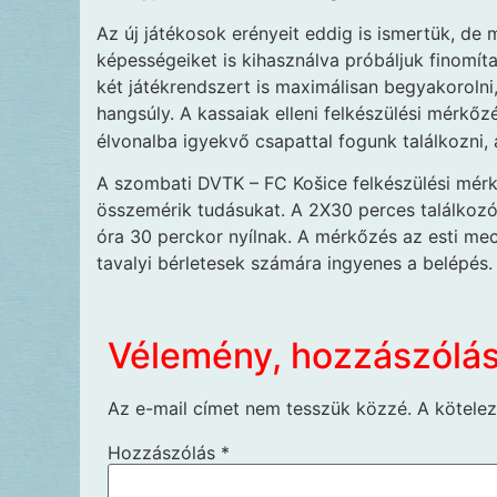
Az új játékosok erényeit eddig is ismertük, de m
képességeiket is kihasználva próbáljuk finomít
két játékrendszert is maximálisan begyakorolni
hangsúly. A kassaiak elleni felkészülési mérkőz
élvonalba igyekvő csapattal fogunk találkozni, a
A szombati DVTK – FC Košice felkészülési mérkő
összemérik tudásukat. A 2X30 perces találkozó
óra 30 perckor nyílnak. A mérkőzés az esti me
tavalyi bérletesek számára ingyenes a belépés.
Vélemény, hozzászólá
Az e-mail címet nem tesszük közzé.
A kötele
Hozzászólás
*