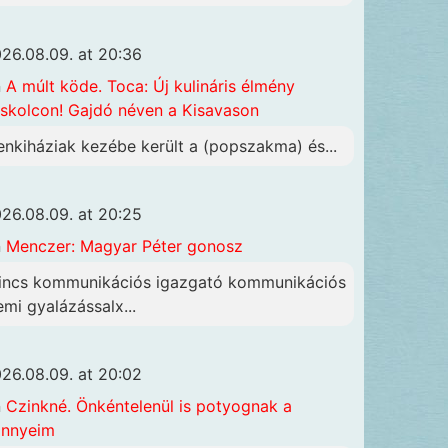
26.08.09. at 20:36
n
A múlt köde. Toca: Új kulináris élmény
skolcon! Gajdó néven a Kisavason
enkiháziak kezébe került a (popszakma) és...
26.08.09. at 20:25
n
Menczer: Magyar Péter gonosz
incs kommunikációs igazgató kommunikációs
emi gyalázássalx...
26.08.09. at 20:02
n
Czinkné. Önkéntelenül is potyognak a
önnyeim