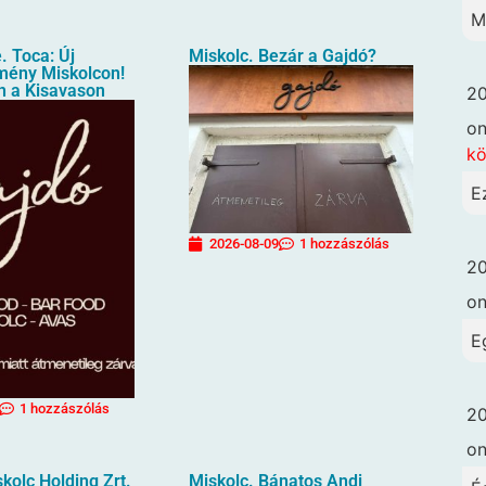
M
. Toca: Új
Miskolc. Bezár a Gajdó?
lmény Miskolcon!
n a Kisavason
20
o
k
E
2026-08-09
1 hozzászólás
20
o
E
1 hozzászólás
20
o
kolc Holding Zrt.
Miskolc. Bánatos Andi