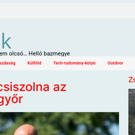
ök
 sem olcsó… Helló bazmegye
azdaság
Külföld
Tech-tudomány-kütyü
Outdoor
Z
csiszolna az
győr