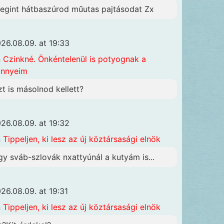
egint hátbaszúrod műutas pajtásodat Zx
26.08.09. at 19:33
n
Czinkné. Önkéntelenül is potyognak a
önnyeim
zt is másolnod kellett?
26.08.09. at 19:32
n
Tippeljen, ki lesz az új köztársasági elnök
gy sváb-szlovák nxattyúnál a kutyám is...
26.08.09. at 19:31
n
Tippeljen, ki lesz az új köztársasági elnök