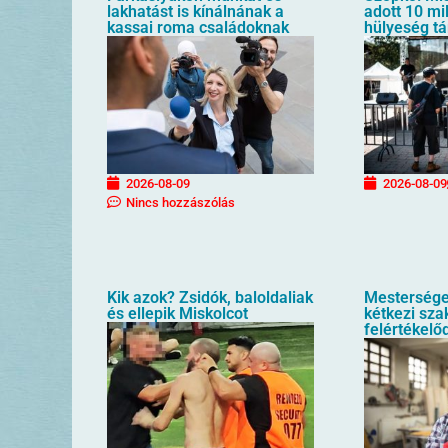
lakhatást is kínálnának a
adott 10 mil
kassai roma családoknak
hülyeség t
2026-08-09
2026-08-09
Nincs hozzászólás
Kik azok? Zsidók, baloldaliak
Mesterséges
és ellepik Miskolcot
kétkezi sz
felértékelő