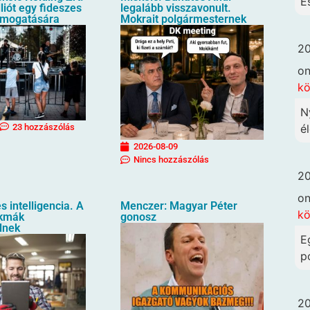
É
liót egy fideszes
legalább visszavonult.
ámogatására
Mokrait polgármesternek
20
o
k
N
él
23 hozzászólás
2026-08-09
Nincs hozzászólás
20
o
 intelligencia. A
Menczer: Magyar Péter
k
akmák
gonosz
dnek
E
p
20