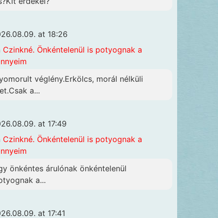
s?Kit érdekel?
26.08.09. at 18:26
n
Czinkné. Önkéntelenül is potyognak a
önnyeim
yomorult véglény.Erkölcs, morál nélküli
et.Csak a...
26.08.09. at 17:49
n
Czinkné. Önkéntelenül is potyognak a
önnyeim
gy önkéntes árulónak önkéntelenül
otyognak a...
26.08.09. at 17:41