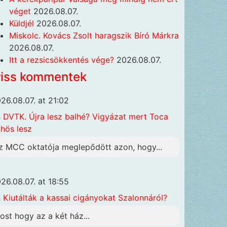
véget
2026.08.07.
Küldjél
2026.08.07.
Miskolc. Kovács Zsolt haragszik Bíró Márkra
2026.08.07.
Itt a rezsicsökkentés vége?
2026.08.07.
riss kommentek
26.08.07. at 21:02
n
DVTK. Újra lesz balhé? Vigyázat mert Toca
hös lesz
z MCC oktatója meglepődött azon, hogy...
26.08.07. at 18:55
n
Kiutálták a kassai cigányokat Szalonnáról?
ost hogy az a két ház...