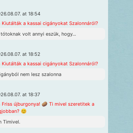
26.08.07. at 18:54
n
Kiutálták a kassai cigányokat Szalonnáról?
 tótoknak volt annyi eszük, hogy...
26.08.07. at 18:52
n
Kiutálták a kassai cigányokat Szalonnáról?
igányból nem lesz szalonna
26.08.07. at 18:37
n
Friss újburgonya! 🥔 Ti mivel szeretitek a
gjobban? 😊
n Timivel.