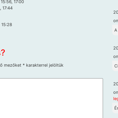
 15:56, 17:00
, 17:44
20
o
, 15:28
A
20
s?
o
ző mezőket
*
karakterrel jelöltük
C
20
o
le
É