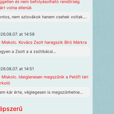
ggetlen és nem befolyásolható rendőrség
járt volna ellenük
ontos, nem szlovákok hanem csehek voltak....
26.08.07. at 14:58
n
Miskolc. Kovács Zsolt haragszik Bíró Márkra
egyen a Zsolt a a zsótibácsi...
26.08.07. at 14:51
n
Miskolc. Ideiglenesen megszűnik a Petőfi téri
rkoló
em kár érte, véglegesen is megszűnhetne...
épszerű