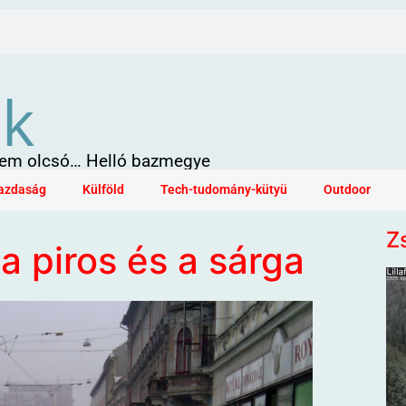
ök
 sem olcsó… Helló bazmegye
azdaság
Külföld
Tech-tudomány-kütyü
Outdoor
Z
 a piros és a sárga