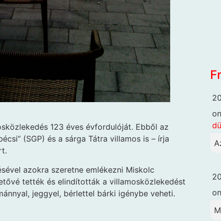
F
20
o
dü
mosközlekedés 123 éves évfordulóját. Ebből az
écsi” (SGP) és a sárga Tátra villamos is – írja
A
t.
tésével azokra szeretne emlékezni Miskolc
20
ehetővé tették és elindították a villamosközlekedést
o
nnyal, jeggyel, bérlettel bárki igénybe veheti.
M