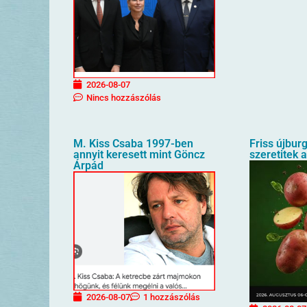
2026-08-07
Nincs hozzászólás
M. Kiss Csaba 1997-ben
Friss újbur
annyit keresett mint Göncz
szeretitek 
Árpád
2026-08-07
1 hozzászólás