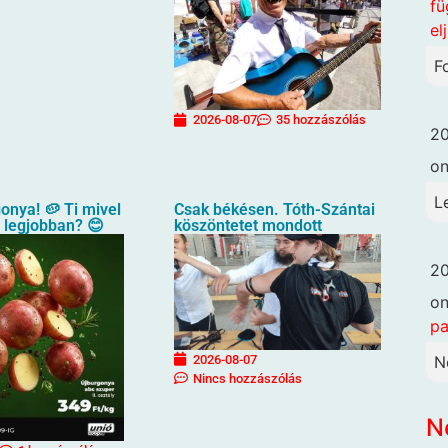
fü
el
F
2026-08-07
35 hozzászólás
20
o
L
gonya! 🥔 Ti mivel
Csak békésen. Tóth-Szántai
a legjobban? 😊
köszöntetet mondott
20
o
pa
N
2026-08-07
Nincs hozzászólás
N