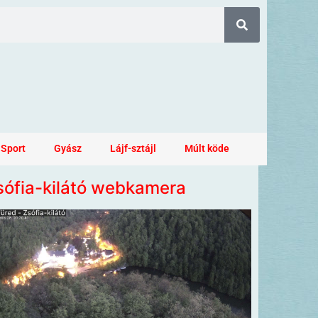
Sport
Gyász
Lájf-sztájl
Múlt köde
sófia-kilátó webkamera