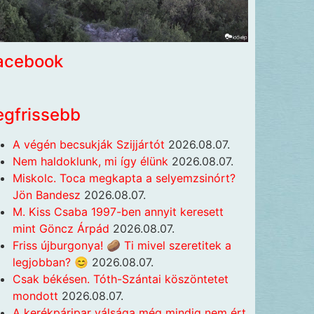
acebook
egfrissebb
A végén becsukják Szijjártót
2026.08.07.
Nem haldoklunk, mi így élünk
2026.08.07.
Miskolc. Toca megkapta a selyemzsinórt?
Jön Bandesz
2026.08.07.
M. Kiss Csaba 1997-ben annyit keresett
mint Göncz Árpád
2026.08.07.
Friss újburgonya! 🥔 Ti mivel szeretitek a
legjobban? 😊
2026.08.07.
Csak békésen. Tóth-Szántai köszöntetet
mondott
2026.08.07.
A kerékpáripar válsága még mindig nem ért