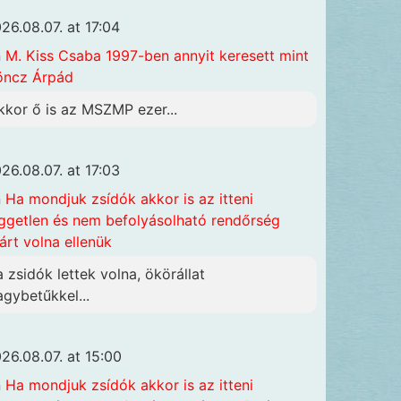
26.08.07. at 17:04
n
M. Kiss Csaba 1997-ben annyit keresett mint
öncz Árpád
kkor ő is az MSZMP ezer...
26.08.07. at 17:03
n
Ha mondjuk zsídók akkor is az itteni
ggetlen és nem befolyásolható rendőrség
járt volna ellenük
a zsidók lettek volna, ökörállat
agybetűkkel...
26.08.07. at 15:00
n
Ha mondjuk zsídók akkor is az itteni