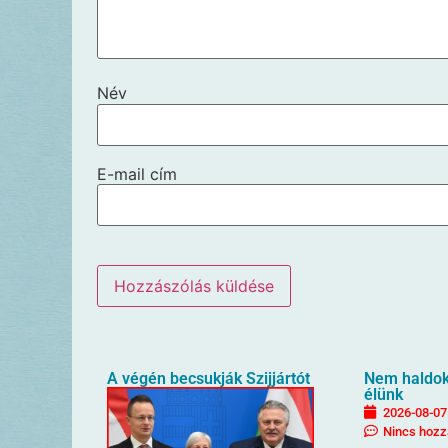
Név
E-mail cím
A végén becsukják Szijjártót
Nem haldokl
élünk
2026-08-07
Nincs hozz