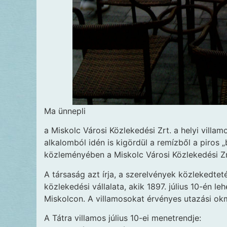
Ma ünnepli
a Miskolc Városi Közlekedési Zrt. a helyi villa
alkalomból idén is kigördül a remízből a piros „b
közleményében a Miskolc Városi Közlekedési Zr
A társaság azt írja, a szerelvények közlekedte
közlekedési vállalata, akik 1897. július 10-én l
Miskolcon. A villamosokat érvényes utazási okmá
A Tátra villamos július 10-ei menetrendje: