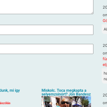
20
o
G
A
20
o
fü
el
h
n
unk, mi így
Miskolc. Toca megkapta a
selyemzsinórt? Jön Bandesz
20
o
ászólás