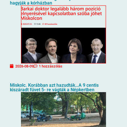
hagyják a kórházban
2026-08-09
1 hozzászólás
Miskolc. Korábban azt hazudták…A 9 centis
kiszáradt füvet 5- re vágták a Népkertben