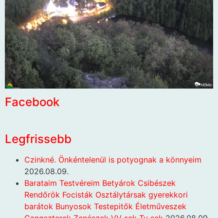
Facebook
Legfrissebb
Czinkné. Önkéntelenül is potyognak a könnyeim
2026.08.09.
Barataim Testvéreim Betyárok Csibészek
Rendőrök Focisták Osztálytársak gyerekkori
barátok Bunyosok Testepitők Életműveszek
Gangszterek Zenészek VV sek Tv sek
2026.08.09.