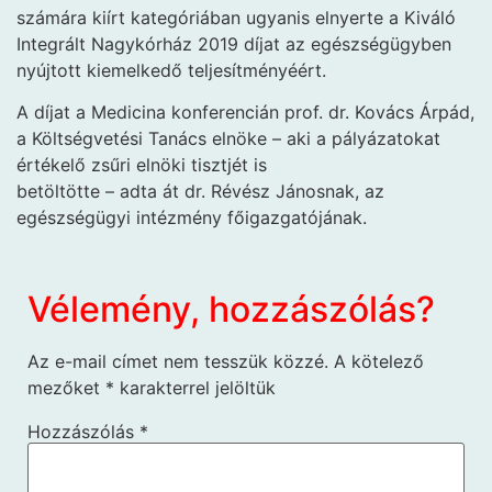
számára kiírt kategóriában ugyanis elnyerte a Kiváló
Integrált Nagykórház 2019 díjat az egészségügyben
nyújtott kiemelkedő teljesítményéért.
A díjat a Medicina konferencián prof. dr. Kovács Árpád,
a Költségvetési Tanács elnöke – aki a pályázatokat
értékelő zsűri elnöki tisztjét is
betöltötte – adta át dr. Révész Jánosnak, az
egészségügyi intézmény főigazgatójának.
Vélemény, hozzászólás?
Az e-mail címet nem tesszük közzé.
A kötelező
mezőket
*
karakterrel jelöltük
Hozzászólás
*