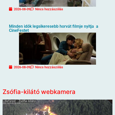
2026-08-09
Nincs hozzászólás
Minden idők legsikeresebb horvát filmje nyitja a
CineFestet
2026-08-09
Nincs hozzászólás
Zsófia-kilátó webkamera