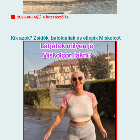
2026-08-09
6 hozzászólás
Kik azok? Zsidók, baloldaliak és ellepik Miskolcot