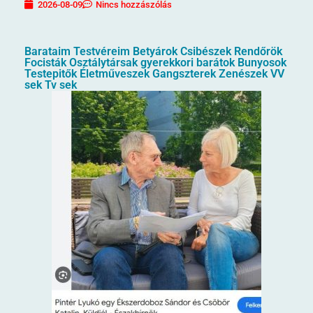
2026-08-09
Nincs hozzászólás
Barataim Testvéreim Betyárok Csibészek Rendőrök
Focisták Osztálytársak gyerekkori barátok Bunyosok
Testepitők Életműveszek Gangszterek Zenészek VV
sek Tv sek