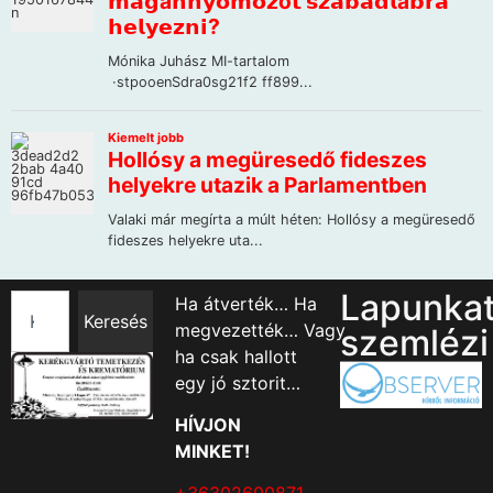
Lapunka
Ha átverték… Ha
Keresés
megvezették… Vagy
szemlézi
ha csak hallott
egy jó sztorit…
HÍVJON
MINKET!