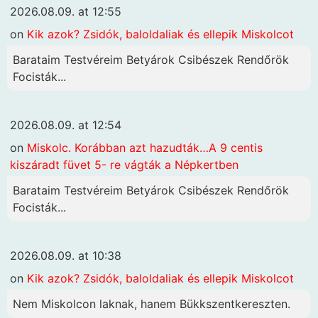
2026.08.09. at 12:55
on
Kik azok? Zsidók, baloldaliak és ellepik Miskolcot
Barataim Testvéreim Betyárok Csibészek Rendőrök
Focisták...
2026.08.09. at 12:54
on
Miskolc. Korábban azt hazudták…A 9 centis
kiszáradt füvet 5- re vágták a Népkertben
Barataim Testvéreim Betyárok Csibészek Rendőrök
Focisták...
2026.08.09. at 10:38
on
Kik azok? Zsidók, baloldaliak és ellepik Miskolcot
Nem Miskolcon laknak, hanem Bükkszentkereszten.