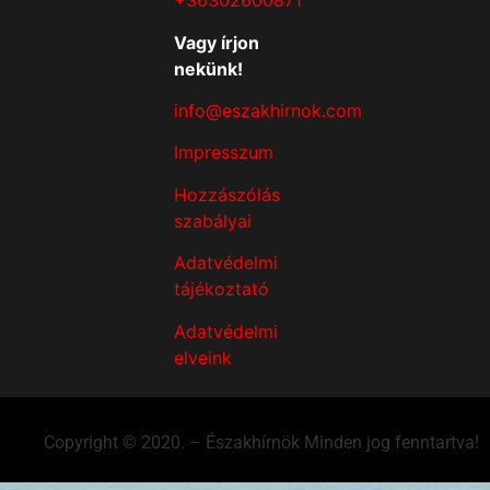
+36302600871
Vagy írjon
nekünk!
info@eszakhirnok.com
Impresszum
Hozzászólás
szabályai
Adatvédelmi
tájékoztató
Adatvédelmi
elveink
Copyright © 2020. – Északhírnök Minden jog fenntartva!