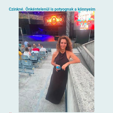
Czinkné. Önkéntelenül is potyognak a könnyeim