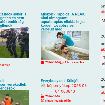
o
ak
zsídók akkor is
Miskolc- Tapolca. A NEAK
üggetlen és nem
által támogatott
M
ható rendőrség
aquaterápiás ellátás teljes
 ellenük
körűen továbbra sem
valósult meg
20
o
ak
"
2026-08-07
1 hozzászólás
el
ászólás
20
sit
Everybody out. Küldjél
sen verekedtek
o
rendezők
ak
2026-08-07
J
Nincs hozzászólás