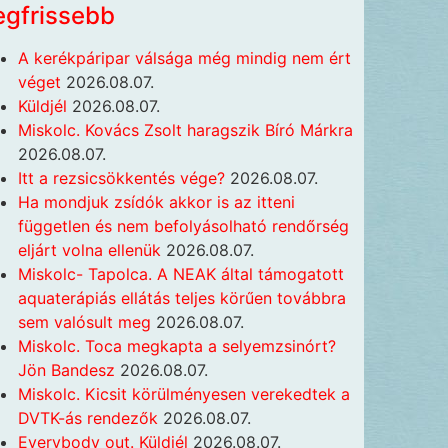
egfrissebb
A kerékpáripar válsága még mindig nem ért
véget
2026.08.07.
Küldjél
2026.08.07.
Miskolc. Kovács Zsolt haragszik Bíró Márkra
2026.08.07.
Itt a rezsicsökkentés vége?
2026.08.07.
Ha mondjuk zsídók akkor is az itteni
független és nem befolyásolható rendőrség
eljárt volna ellenük
2026.08.07.
Miskolc- Tapolca. A NEAK által támogatott
aquaterápiás ellátás teljes körűen továbbra
sem valósult meg
2026.08.07.
Miskolc. Toca megkapta a selyemzsinórt?
Jön Bandesz
2026.08.07.
Miskolc. Kicsit körülményesen verekedtek a
DVTK-ás rendezők
2026.08.07.
Everybody out. Küldjél
2026.08.07.