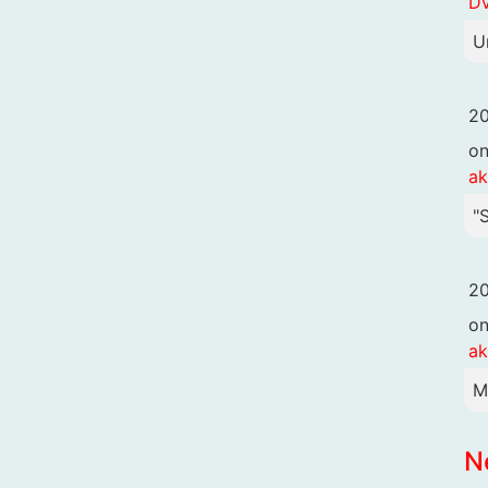
DV
U
20
o
ak
"
20
o
ak
M
N