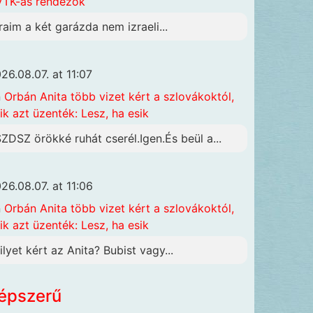
TK-ás rendezők
raim a két garázda nem izraeli...
26.08.07. at 11:07
n
Orbán Anita több vizet kért a szlovákoktól,
ik azt üzenték: Lesz, ha esik
SZDSZ örökké ruhát cserél.Igen.És beül a...
26.08.07. at 11:06
n
Orbán Anita több vizet kért a szlovákoktól,
ik azt üzenték: Lesz, ha esik
ilyet kért az Anita? Bubist vagy...
épszerű