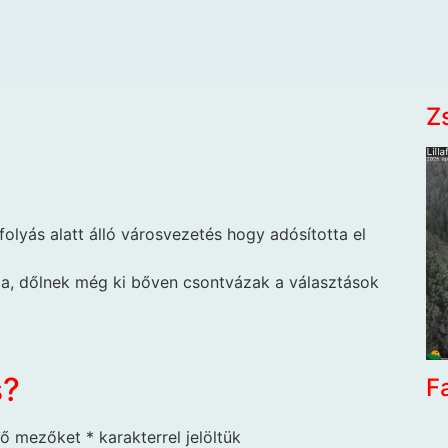
Z
efolyás alatt álló városvezetés hogy adósította el
, dőlnek még ki bőven csontvázak a választások
s?
F
ző mezőket
*
karakterrel jelöltük