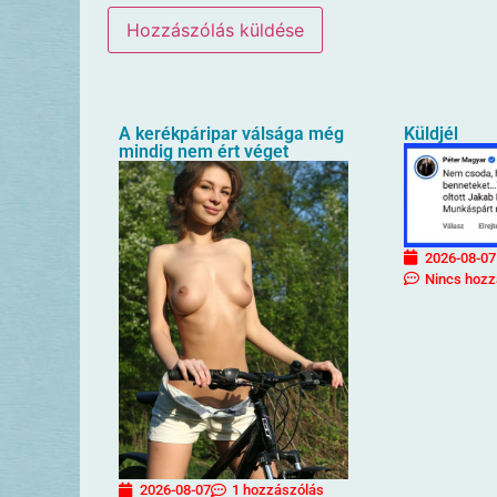
A kerékpáripar válsága még
Küldjél
mindig nem ért véget
2026-08-07
Nincs hozz
2026-08-07
1 hozzászólás