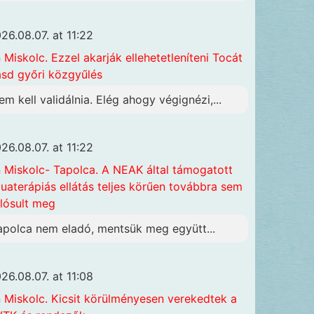
26.08.07. at 11:22
n
Miskolc. Ezzel akarják ellehetetleníteni Tocát
ásd győri közgyűlés
em kell validálnia. Elég ahogy végignézi,...
26.08.07. at 11:22
n
Miskolc- Tapolca. A NEAK által támogatott
uaterápiás ellátás teljes körűen továbbra sem
lósult meg
apolca nem eladó, mentsük meg együtt...
26.08.07. at 11:08
n
Miskolc. Kicsit körülményesen verekedtek a