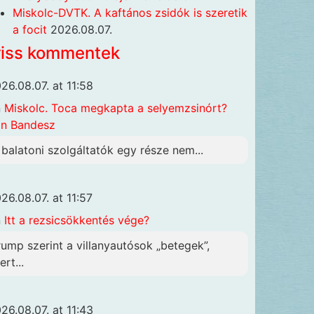
Miskolc-DVTK. A kaftános zsidók is szeretik
a focit
2026.08.07.
riss kommentek
26.08.07. at 11:58
n
Miskolc. Toca megkapta a selyemzsinórt?
n Bandesz
 balatoni szolgáltatók egy része nem...
26.08.07. at 11:57
n
Itt a rezsicsökkentés vége?
rump szerint a villanyautósok „betegek”,
rt...
26.08.07. at 11:43