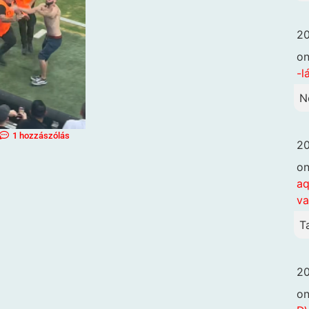
20
o
-l
N
1 hozzászólás
20
o
aq
va
T
20
o