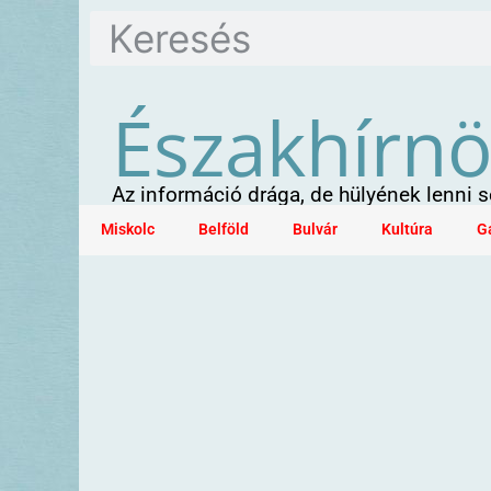
Északhírn
Az információ drága, de hülyének lenni
Miskolc
Belföld
Bulvár
Kultúra
G