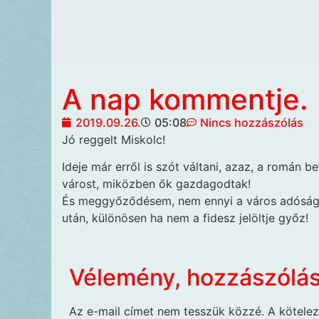
A nap kommentje.
2019.09.26.
05:08
Nincs hozzászólás
Jó reggelt Miskolc!
Ideje már erről is szót váltani, azaz, a román b
várost, miközben ők gazdagodtak!
És meggyőződésem, nem ennyi a város adósága
után, különösen ha nem a fidesz jelöltje győz!
Vélemény, hozzászólá
Az e-mail címet nem tesszük közzé.
A kötele