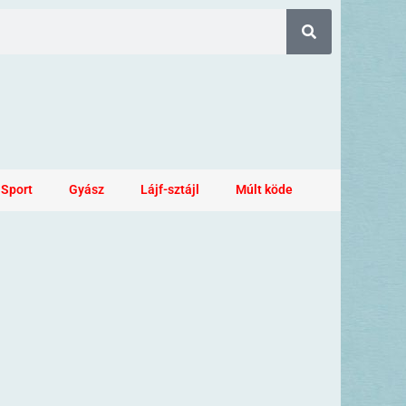
Sport
Gyász
Lájf-sztájl
Múlt köde