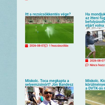
Itt a rezsicsökkentés vége?
Ha mondjuk 
az itteni f
befolyásol
eljárt volna
2026-08-07
1 hozzászólás
2026-08-07
Nincs hozz
Miskolc. Toca megkapta a
Miskolc. Kic
selyemzsinórt? Jön Bandesz
körülménye
a DVTK-ás 