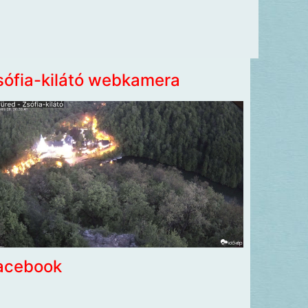
sófia-kilátó webkamera
acebook