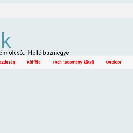
ök
 sem olcsó… Helló bazmegye
azdaság
Külföld
Tech-tudomány-kütyü
Outdoor