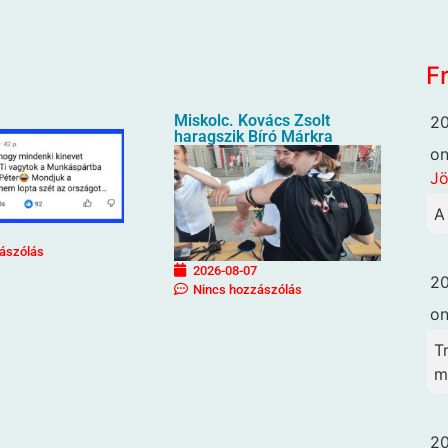
F
Miskolc. Kovács Zsolt
20
haragszik Bíró Márkra
o
Jö
A
ászólás
2026-08-07
20
Nincs hozzászólás
o
T
me
20