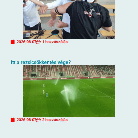
2026-08-07
1 hozzászólás
Itt a rezsicsökkentés vége?
2026-08-07
2 hozzászólás