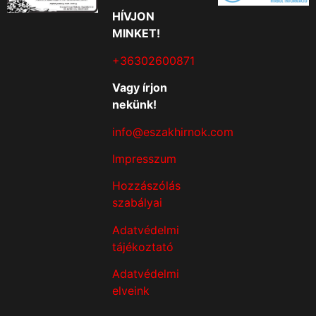
HÍVJON
MINKET!
+36302600871
Vagy írjon
nekünk!
info@eszakhirnok.com
Impresszum
Hozzászólás
szabályai
Adatvédelmi
tájékoztató
Adatvédelmi
elveink