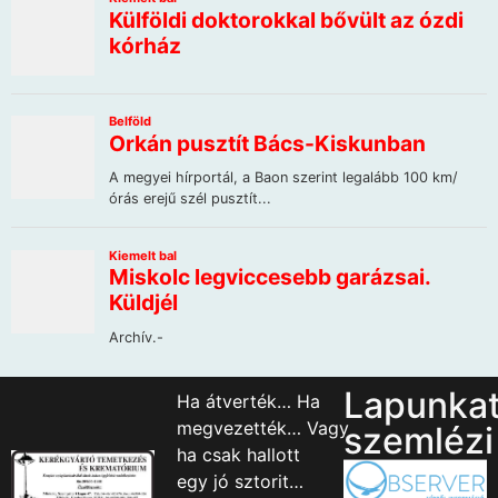
Lapunka
Ha átverték… Ha
megvezették… Vagy
szemlézi
ha csak hallott
egy jó sztorit…