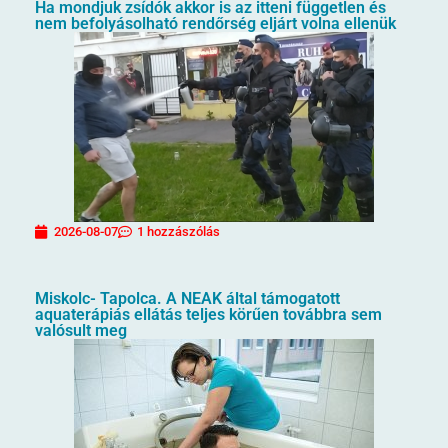
Ha mondjuk zsídók akkor is az itteni független és
nem befolyásolható rendőrség eljárt volna ellenük
2026-08-07
1 hozzászólás
Miskolc- Tapolca. A NEAK által támogatott
aquaterápiás ellátás teljes körűen továbbra sem
valósult meg