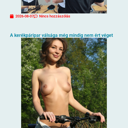
2026-08-07
Nincs hozzászólás
A kerékpáripar válsága még mindig nem ért véget