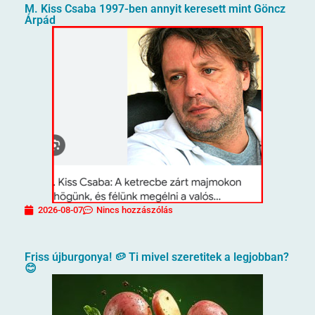
M. Kiss Csaba 1997-ben annyit keresett mint Göncz
Árpád
2026-08-07
Nincs hozzászólás
Friss újburgonya! 🥔 Ti mivel szeretitek a legjobban?
😊