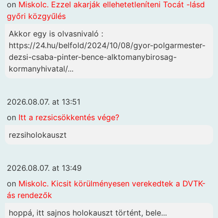
on
Miskolc. Ezzel akarják ellehetetleníteni Tocát -lásd
győri közgyűlés
Akkor egy is olvasnivaló :
https://24.hu/belfold/2024/10/08/gyor-polgarmester-
dezsi-csaba-pinter-bence-alktomanybirosag-
kormanyhivatal/...
2026.08.07. at 13:51
on
Itt a rezsicsökkentés vége?
rezsiholokauszt
2026.08.07. at 13:49
on
Miskolc. Kicsit körülményesen verekedtek a DVTK-
ás rendezők
hoppá, itt sajnos holokauszt történt, bele...