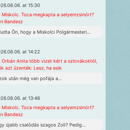
26.08.06. at 15:30
n
Miskolc. Toca megkapta a selyemzsinórt?
n Bandesz
Tudta Ön, hogy a Miskolci Polgármesteri...
26.08.06. at 14:22
n
Orbán Anita több vizet kért a szlovákoktól,
ik azt üzenték: Lesz, ha esik
zok után még van pofája a...
26.08.06. at 13:48
n
Miskolc. Toca megkapta a selyemzsinórt?
n Bandesz
gy újabb csalódás szagos Zoli? Pedig...