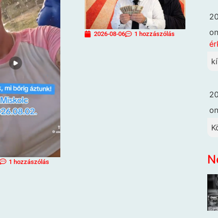
20
o
2026-08-06
1 hozzászólás
ér
k
20
o
K
N
1 hozzászólás