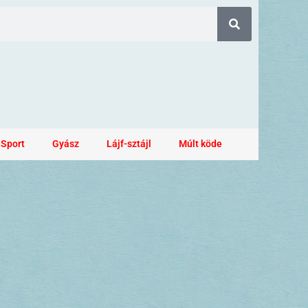
Sport
Gyász
Lájf-sztájl
Múlt köde