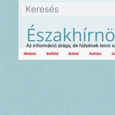
Északhírn
Az információ drága, de hülyének lenni
Miskolc
Belföld
Bulvár
Kultúra
G