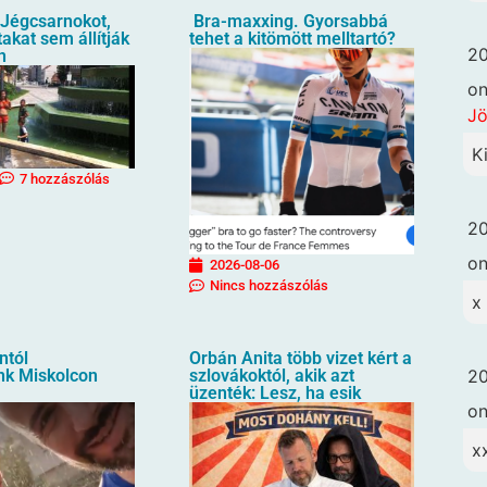
Jégcsarnokot,
Bra-maxxing. Gyorsabbá
akat sem állítják
tehet a kitömött melltartó?
20
n
o
Jö
K
7 hozzászólás
20
o
2026-08-06
Nincs hozzászólás
x
ntól
Orbán Anita több vizet kért a
20
nk Miskolcon
szlovákoktól, akik azt
üzenték: Lesz, ha esik
o
x