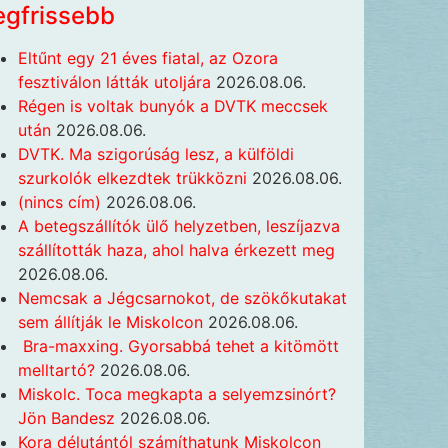
egfrissebb
Eltűnt egy 21 éves fiatal, az Ozora
fesztiválon látták utoljára
2026.08.06.
Régen is voltak bunyók a DVTK meccsek
után
2026.08.06.
DVTK. Ma szigorúság lesz, a külföldi
szurkolók elkezdtek trükközni
2026.08.06.
(nincs cím)
2026.08.06.
A betegszállítók ülő helyzetben, leszíjazva
szállították haza, ahol halva érkezett meg
2026.08.06.
Nemcsak a Jégcsarnokot, de szökőkutakat
sem állítják le Miskolcon
2026.08.06.
Bra-maxxing. Gyorsabbá tehet a kitömött
melltartó?
2026.08.06.
Miskolc. Toca megkapta a selyemzsinórt?
Jön Bandesz
2026.08.06.
Kora délutántól számíthatunk Miskolcon