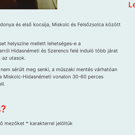
L
onya és első kocsija, Miskolc és Felsőzsolca között
et helyszíne mellett lehetséges-e a
ról Hidasnémeti és Szerencs felé induló több járat
 az utasok.
n nem sérült meg senki, a műszaki mentés várhatóan
s a Miskolc-Hidasnémeti vonalon 30-60 perces
l.​
s?
ző mezőket
*
karakterrel jelöltük