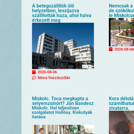
A betegszállítók ülő
Nemcsak a 
helyzetben, leszíjazva
de szökőkut
szállították haza, ahol halva
le Miskolco
érkezett meg
2026-08-06
2026-08-06
Nincs hozzászólás
Miskolc. Toca megkapta a
Kora délutá
selyemzsinórt? Jön Bandesz
számíthatu
zivatarra.