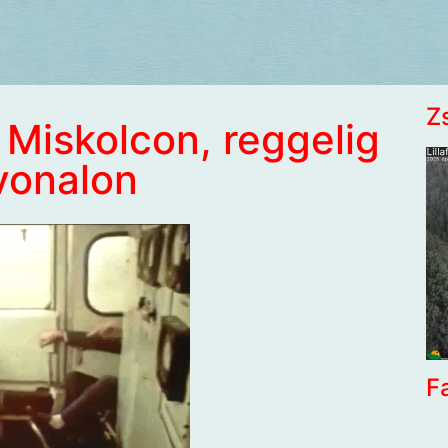
Z
 Miskolcon, reggelig
vonalon
F