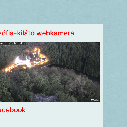
sófia-kilátó webkamera
acebook