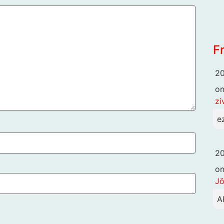
F
20
o
zi
e
20
o
Jö
A