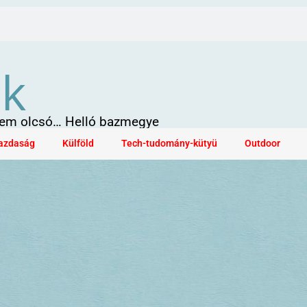
ök
 sem olcsó… Helló bazmegye
azdaság
Külföld
Tech-tudomány-kütyü
Outdoor