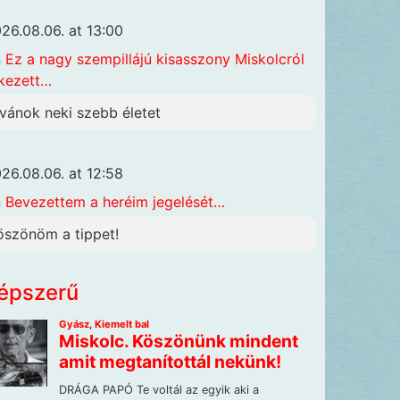
26.08.06. at 13:00
n
Ez a nagy szempillájú kisasszony Miskolcról
kezett…
ívánok neki szebb életet
26.08.06. at 12:58
n
Bevezettem a heréim jegelését…
öszönöm a tippet!
épszerű