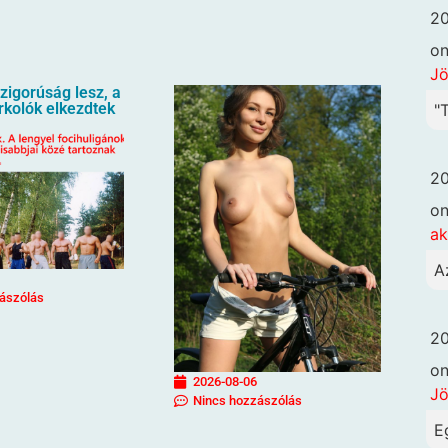
20
o
Jö
igorúság lesz, a
urkolók elkezdtek
"
20
o
ak
A
ászólás
20
o
2026-08-06
Jö
Nincs hozzászólás
E