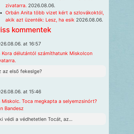
zivatarra.
2026.08.06.
Orbán Anita több vizet kért a szlovákoktól,
akik azt üzenték: Lesz, ha esik
2026.08.06.
riss kommentek
26.08.06. at 16:57
n
Kora délutántól számíthatunk Miskolcon
vatarra.
z az első fekeslge?
26.08.06. at 15:46
n
Miskolc. Toca megkapta a selyemzsinórt?
n Bandesz
ki védi a védhetetlen Tocát, az...