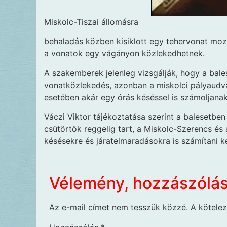
Miskolc-Tiszai állomásra
behaladás közben kisiklott egy tehervonat mozd
a vonatok egy vágányon közlekedhetnek.
A szakemberek jelenleg vizsgálják, hogy a bales
vonatközlekedés, azonban a miskolci pályaudvar
esetében akár egy órás késéssel is számoljanak
Váczi Viktor tájékoztatása szerint a balesetbe
csütörtök reggelig tart, a Miskolc-Szerencs é
késésekre és járatelmaradásokra is számítani kel
Vélemény, hozzászólá
Az e-mail címet nem tesszük közzé.
A kötele