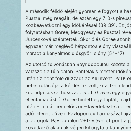
A második félidő elején gyorsan elfogyott a haz
Pusztai még reagált, de aztán egy 7-0-s pireus
közbeavatkozni egy időkéréssel (39-39). Ez jót
folytatásban Goree, Medgyessy és Pusztai révén
Jurcenková szépítettek, Škorić és Goree azon
egyszer már meglévő hétpontos előny visszaáll
maradt a kényelmes diósgyőri előny (54-47).
Az utolsó felvonásban Spyridopoulou kezdte a 
válaszolt a túloldalon. Pantelakis mester időké
után tíz pont fölé duzzadt az Aluinvent DVTK 
hetes rotációja, a kérdés az volt, kitart-e a l
kispadja sokkal hosszabb volt. Graves egy egyé
ellentámadásból Goree hintett egy triplát, maj
után – immár nem először – kivédekezte a pire
adó jelenet bőven. Pavlopoulou hármasával újra „
a görögök. Pavlopoulou 2+1-esével öt pontra j
következő akciójuk végén kihagyta a könnyűnek