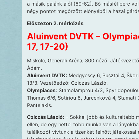
a másik palánk alól (69-62). Bő másfél perc vo
négy pontot megőrzött előnyéből a hazai gárda
Előszezon 2. mérkőzés
Aluinvent DVTK – Olympiac
17, 17-20)
Miskolc, Generali Aréna, 300 néző. Játékvezető
Ádám.
Aluinvent DVTK:
Medgyessy 6, Pusztai 4, Škorić
13/3. Vezetőedző: Cziczás László.
Olympiacos:
Stamolamprou 4/3, Spyridopoulou 7
Thomas 6/6, Sotiriou 8, Jurcenková 4, Stamati
Pantelakis.
Cziczás László:
– Sokkal jobb és kulturáltabb 
ellen, de egy héttel több munka van a lányokb
találkozót vívtunk a tizenkét felnőtt játékoss