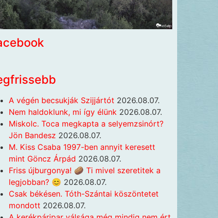
acebook
egfrissebb
A végén becsukják Szijjártót
2026.08.07.
Nem haldoklunk, mi így élünk
2026.08.07.
Miskolc. Toca megkapta a selyemzsinórt?
Jön Bandesz
2026.08.07.
M. Kiss Csaba 1997-ben annyit keresett
mint Göncz Árpád
2026.08.07.
Friss újburgonya! 🥔 Ti mivel szeretitek a
legjobban? 😊
2026.08.07.
Csak békésen. Tóth-Szántai köszöntetet
mondott
2026.08.07.
A kerékpáripar válsága még mindig nem ért