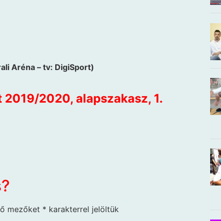
li Aréna – tv: DigiSport)
t 2019/2020, alapszakasz, 1.
s?
ző mezőket
*
karakterrel jelöltük