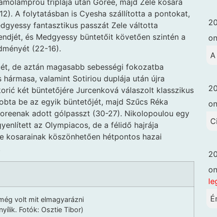
tamolamprou triplája után Goree, majd Zele kosara
12). A folytatásban is Cyesha szállította a pontokat,
20
dgyessy fantasztikus passzát Zele váltotta
endjét, és Medgyessy büntetőit követően szintén a
o
dményét (22-16).
A
mét, de aztán magasabb sebességi fokozatba
hármasa, valamint Sotiriou duplája után újra
20
korić két büntetőjére Jurcenková válaszolt klasszikus
obta be az egyik büntetőjét, majd Szűcs Réka
o
Goreenak adott gólpasszt (30-27). Nikolopoulou egy
C
yenlített az Olympiacos, de a félidő hajrája
le kosarainak köszönhetően hétpontos hazai
.
20
o
le
É
még volt mit elmagyarázni
nyílik. Fotók: Osztie Tibor)