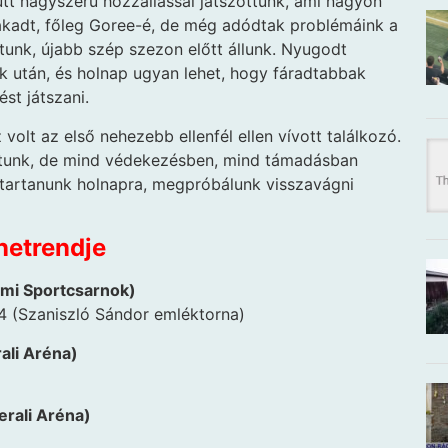
yütt nagyszerű hozzállással játszottunk, ami nagyon
 akadt, főleg Goree-é, de még adódtak problémáink a
ítunk, újabb szép szezon előtt állunk. Nyugodt
nk után, és holnap ugyan lehet, hogy fáradtabbak
st játszani.
volt az első nehezebb ellenfél ellen vívott találkozó.
oltunk, de mind védekezésben, mind támadásban
l tartanunk holnapra, megpróbálunk visszavágni
netrendje
emi Sportcsarnok)
 (Szaniszló Sándor emléktorna)
ali Aréna)
erali Aréna)