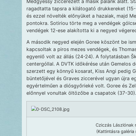
Medgyessy ziccerezett a másik palánk alatt. S
ragadtatta tapsra a kilátogató drukkereket (15-
és ezzel növelték előnyüket a hazaiak, majd Me
pontokra. Sotiriou törte meg a vendégek gólcs
vendégek 12-ese alakította ki a negyed végere
A második negyed elején Goree köszönt be is
kapcsoltak a piros mezes vendégek, és Thomas 
egyenlő volt az állás (24-24). A folytatásban Š
centergóllal. A DVTK időkérése után Gemelos d
szerzett egy könnyű kosarat, Kiss Angi pedig 
büntetőjével és Graves ziccerével ugyan újra eg
egyértelműen a diósgyőrieké volt. Goree és Ze
előnnyel vonultak öltözőbe a csapatok (37-30)
Cziczás Lászlónak 
(Kattintásra galéria 