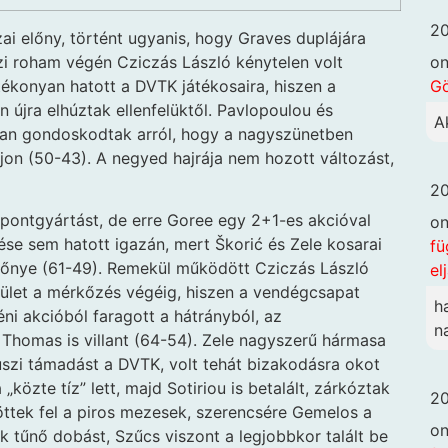
20
ai előny, történt ugyanis, hogy Graves duplájára
o
zi roham végén Cziczás László kénytelen volt
G
ékonyan hatott a DVTK játékosaira, hiszen a
 újra elhúztak ellenfelüktől. Pavlopoulou és
A
ban gondoskodtak arról, hogy a nagyszünetben
jon (50-43). A negyed hajrája nem hozott változást,
20
pontgyártást, de erre Goree egy 2+1-es akcióval
o
rése sem hatott igazán, mert Škorić és Zele kosarai
fü
előnye (61-49). Remekül működött Cziczás László
el
endület a mérkőzés végéig, hiszen a vendégcsapat
h
ni akcióból faragott a hátrányból, az
n
d Thomas is villant (64-54). Zele nagyszerű hármasa
uszi támadást a DVTK, volt tehát bizakodásra okot
közte tíz” lett, majd Sotiriou is betalált, zárkóztak
20
öttek fel a piros mezesek, szerencsére Gemelos a
o
 tűnő dobást, Szűcs viszont a legjobbkor talált be