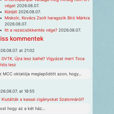
véget
2026.08.07.
Küldjél
2026.08.07.
Miskolc. Kovács Zsolt haragszik Bíró Márkra
2026.08.07.
Itt a rezsicsökkentés vége?
2026.08.07.
riss kommentek
26.08.07. at 21:02
n
DVTK. Újra lesz balhé? Vigyázat mert Toca
hös lesz
z MCC oktatója meglepődött azon, hogy...
26.08.07. at 18:55
n
Kiutálták a kassai cigányokat Szalonnáról?
ost hogy az a két ház...