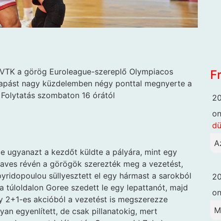
t DVTK a görög Euroleague-szereplő Olympiacos
F
csapást nagy küzdelemben négy ponttal megnyerte a
 Folytatás szombaton 16 órától
20
o
dü
A
e ugyanazt a kezdőt küldte a pályára, mint egy
Graves révén a görögök szerezték meg a vezetést,
pyridopoulou süllyesztett el egy hármast a sarokból
20
a túloldalon Goree szedett le egy lepattanót, majd
o
gy 2+1-es akcióból a vezetést is megszerezze
M
yan egyenlített, de csak pillanatokig, mert