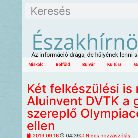
Északhírn
Az információ drága, de hülyének lenni
Miskolc
Belföld
Bulvár
Kultúra
G
Két felkészülési is
Aluinvent DVTK a 
szereplő Olympiac
ellen
2019.09.16.
04:39
Nincs hozzászólás