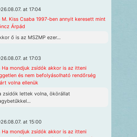
26.08.07. at 17:04
n
M. Kiss Csaba 1997-ben annyit keresett mint
öncz Árpád
kkor ő is az MSZMP ezer...
26.08.07. at 17:03
n
Ha mondjuk zsídók akkor is az itteni
ggetlen és nem befolyásolható rendőrség
járt volna ellenük
a zsidók lettek volna, ökörállat
agybetűkkel...
26.08.07. at 15:00
n
Ha mondjuk zsídók akkor is az itteni