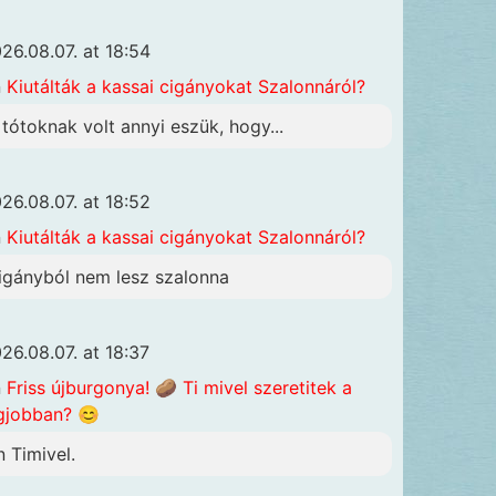
26.08.07. at 18:54
n
Kiutálták a kassai cigányokat Szalonnáról?
 tótoknak volt annyi eszük, hogy...
26.08.07. at 18:52
n
Kiutálták a kassai cigányokat Szalonnáról?
igányból nem lesz szalonna
26.08.07. at 18:37
n
Friss újburgonya! 🥔 Ti mivel szeretitek a
gjobban? 😊
n Timivel.