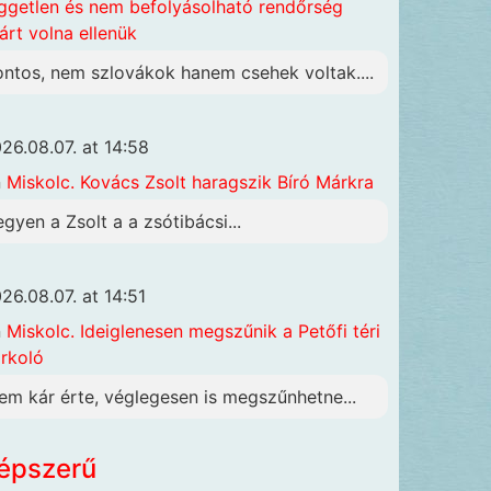
ggetlen és nem befolyásolható rendőrség
járt volna ellenük
ontos, nem szlovákok hanem csehek voltak....
26.08.07. at 14:58
n
Miskolc. Kovács Zsolt haragszik Bíró Márkra
egyen a Zsolt a a zsótibácsi...
26.08.07. at 14:51
n
Miskolc. Ideiglenesen megszűnik a Petőfi téri
rkoló
em kár érte, véglegesen is megszűnhetne...
épszerű