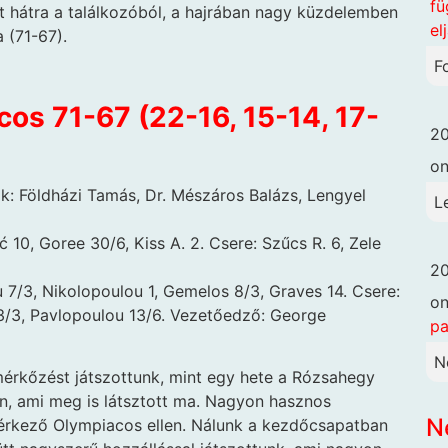
fü
lt hátra a találkozóból, a hajrában nagy küzdelemben
el
 (71-67).
F
os 71-67 (22-16, 15-14, 17-
20
o
k: Földházi Tamás, Dr. Mészáros Balázs, Lengyel
L
 10, Goree 30/6, Kiss A. 2. Csere: Szűcs R. 6, Zele
20
/3, Nikolopoulou 1, Gemelos 8/3, Graves 14. Csere:
o
 3/3, Pavlopoulou 13/6. Vezetőedző: George
pa
N
mérkőzést játszottunk, mint egy hete a Rózsahegy
an, ami meg is látsztott ma. Nagyon hasznos
N
al érkező Olympiacos ellen. Nálunk a kezdőcsapatban