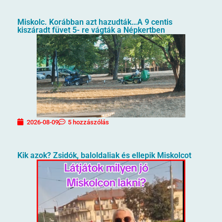
Miskolc. Korábban azt hazudták…A 9 centis
kiszáradt füvet 5- re vágták a Népkertben
2026-08-09
5 hozzászólás
Kik azok? Zsidók, baloldaliak és ellepik Miskolcot