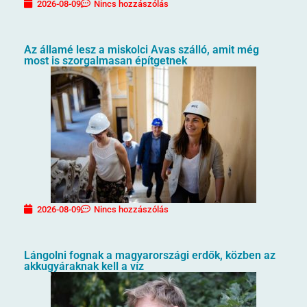
2026-08-09
Nincs hozzászólás
Az államé lesz a miskolci Avas szálló, amit még
most is szorgalmasan építgetnek
2026-08-09
Nincs hozzászólás
Lángolni fognak a magyarországi erdők, közben az
akkugyáraknak kell a víz