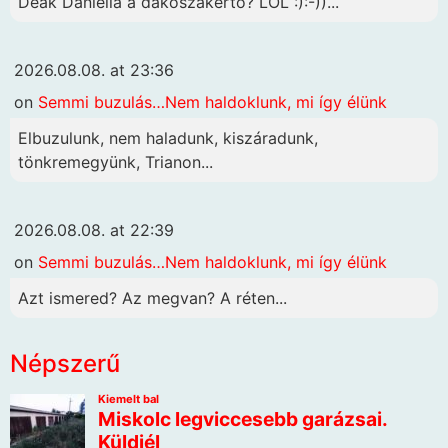
Deák Daniella a dákószakértő? LOL :):-))...
2026.08.08. at 23:36
on
Semmi buzulás…Nem haldoklunk, mi így élünk
Elbuzulunk, nem haladunk, kiszáradunk,
tönkremegyünk, Trianon...
2026.08.08. at 22:39
on
Semmi buzulás…Nem haldoklunk, mi így élünk
Azt ismered? Az megvan? A réten...
Népszerű