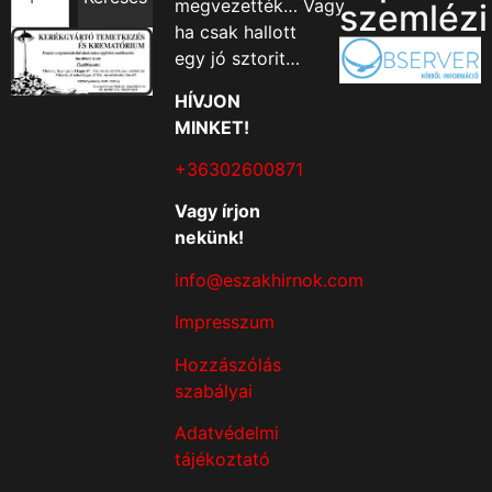
megvezették… Vagy
szemlézi
ha csak hallott
egy jó sztorit…
HÍVJON
MINKET!
+36302600871
Vagy írjon
nekünk!
info@eszakhirnok.com
Impresszum
Hozzászólás
szabályai
Adatvédelmi
tájékoztató