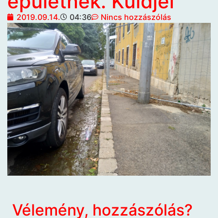
épületnek. Küldjél
2019.09.14.
04:36
Nincs hozzászólás
Vélemény, hozzászólás?