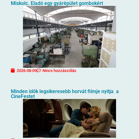
Miskolc. Eladó egy gyárépület gombokért
2026-08-09
Nincs hozzászólás
Minden idők legsikeresebb horvát filmje nyitja a
CineFestet