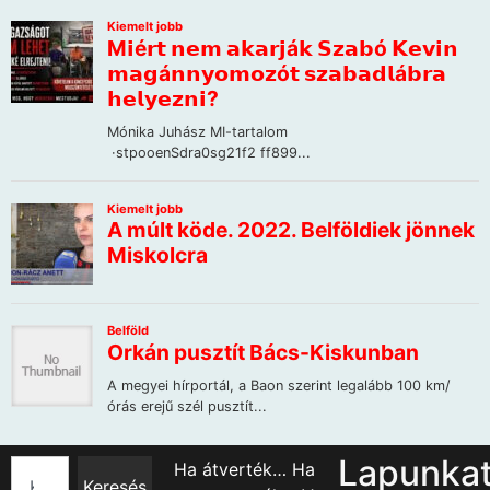
Lapunka
Ha átverték… Ha
Keresés