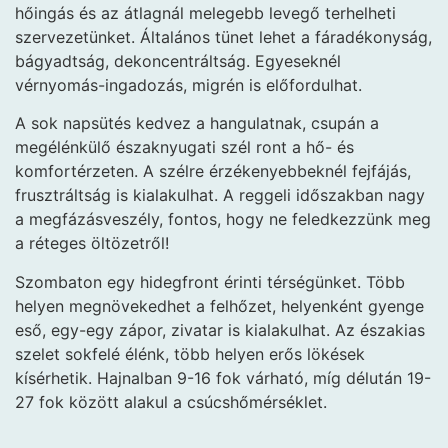
hőingás és az átlagnál melegebb levegő terhelheti
szervezetünket. Általános tünet lehet a fáradékonyság,
bágyadtság, dekoncentráltság. Egyeseknél
vérnyomás-ingadozás, migrén is előfordulhat.
A sok napsütés kedvez a hangulatnak, csupán a
megélénkülő északnyugati szél ront a hő- és
komfortérzeten. A szélre érzékenyebbeknél fejfájás,
frusztráltság is kialakulhat. A reggeli időszakban nagy
a megfázásveszély, fontos, hogy ne feledkezzünk meg
a réteges öltözetről!
Szombaton egy hidegfront érinti térségünket. Több
helyen megnövekedhet a felhőzet, helyenként gyenge
eső, egy-egy zápor, zivatar is kialakulhat. Az északias
szelet sokfelé élénk, több helyen erős lökések
kísérhetik. Hajnalban 9-16 fok várható, míg délután 19-
27 fok között alakul a csúcshőmérséklet.