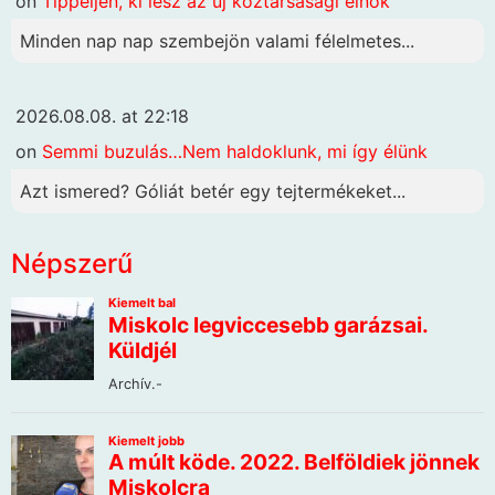
on
Tippeljen, ki lesz az új köztársasági elnök
Minden nap nap szembejön valami félelmetes...
2026.08.08. at 22:18
on
Semmi buzulás…Nem haldoklunk, mi így élünk
Azt ismered? Góliát betér egy tejtermékeket...
Népszerű