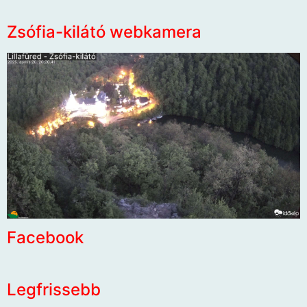
Zsófia-kilátó webkamera
Facebook
Legfrissebb