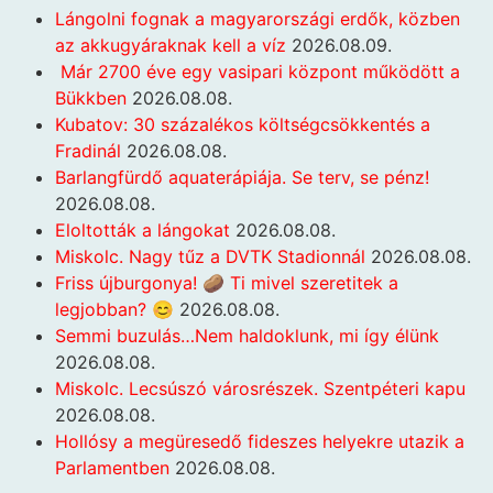
Lángolni fognak a magyarországi erdők, közben
az akkugyáraknak kell a víz
2026.08.09.
Már 2700 éve egy vasipari központ működött a
Bükkben
2026.08.08.
Kubatov: 30 százalékos költségcsökkentés a
Fradinál
2026.08.08.
Barlangfürdő aquaterápiája. Se terv, se pénz!
2026.08.08.
Eloltották a lángokat
2026.08.08.
Miskolc. Nagy tűz a DVTK Stadionnál
2026.08.08.
Friss újburgonya! 🥔 Ti mivel szeretitek a
legjobban? 😊
2026.08.08.
Semmi buzulás…Nem haldoklunk, mi így élünk
2026.08.08.
Miskolc. Lecsúszó városrészek. Szentpéteri kapu
2026.08.08.
Hollósy a megüresedő fideszes helyekre utazik a
Parlamentben
2026.08.08.