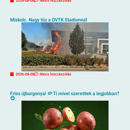
2026-08-08
Nincs hozzászólás
Miskolc. Nagy tűz a DVTK Stadionnál
2026-08-08
Nincs hozzászólás
Friss újburgonya! 🥔 Ti mivel szeretitek a legjobban?
😊