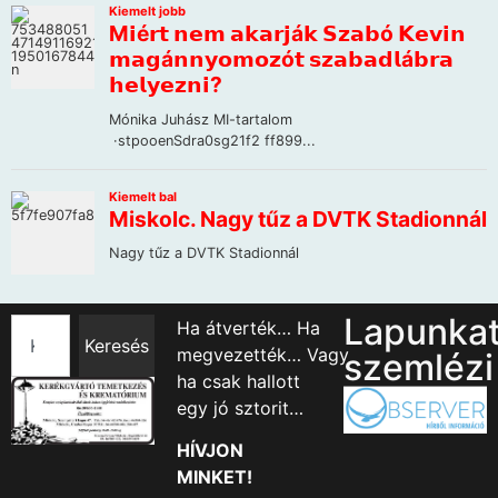
Lapunka
Ha átverték… Ha
Keresés
megvezették… Vagy
szemlézi
ha csak hallott
egy jó sztorit…
HÍVJON
MINKET!