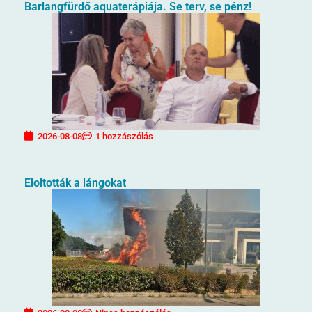
Barlangfürdő aquaterápiája. Se terv, se pénz!
2026-08-08
1 hozzászólás
Eloltották a lángokat