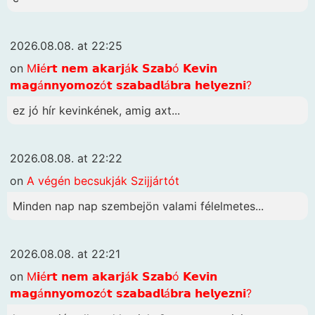
2026.08.08. at 22:25
on
M𝗶é𝗿𝘁 𝗻𝗲𝗺 𝗮𝗸𝗮𝗿𝗷á𝗸 𝗦𝘇𝗮𝗯ó 𝗞𝗲𝘃𝗶𝗻
𝗺𝗮𝗴á𝗻𝗻𝘆𝗼𝗺𝗼𝘇ó𝘁 𝘀𝘇𝗮𝗯𝗮𝗱𝗹á𝗯𝗿𝗮 𝗵𝗲𝗹𝘆𝗲𝘇𝗻𝗶?
ez jó hír kevinkének, amig axt...
2026.08.08. at 22:22
on
A végén becsukják Szijjártót
Minden nap nap szembejön valami félelmetes...
2026.08.08. at 22:21
on
M𝗶é𝗿𝘁 𝗻𝗲𝗺 𝗮𝗸𝗮𝗿𝗷á𝗸 𝗦𝘇𝗮𝗯ó 𝗞𝗲𝘃𝗶𝗻
𝗺𝗮𝗴á𝗻𝗻𝘆𝗼𝗺𝗼𝘇ó𝘁 𝘀𝘇𝗮𝗯𝗮𝗱𝗹á𝗯𝗿𝗮 𝗵𝗲𝗹𝘆𝗲𝘇𝗻𝗶?