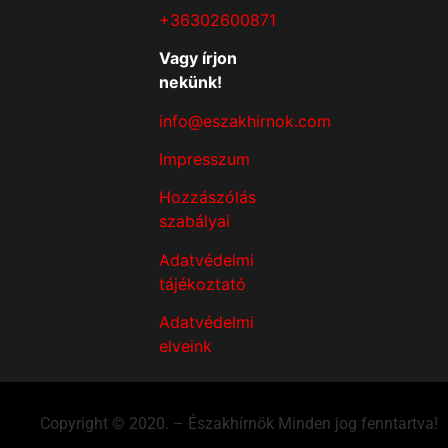
+36302600871
Vagy írjon
nekünk!
info@eszakhirnok.com
Impresszum
Hozzászólás
szabályai
Adatvédelmi
tájékoztató
Adatvédelmi
elveink
Copyright © 2020. – Északhírnök Minden jog fenntartva!