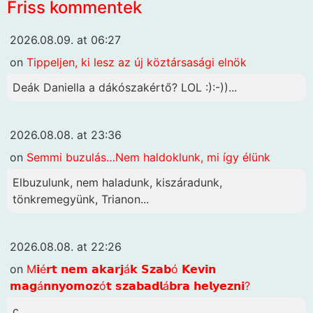
Friss kommentek
2026.08.09. at 06:27
on
Tippeljen, ki lesz az új köztársasági elnök
Deák Daniella a dákószakértő? LOL :):-))...
2026.08.08. at 23:36
on
Semmi buzulás…Nem haldoklunk, mi így élünk
Elbuzulunk, nem haladunk, kiszáradunk,
tönkremegyünk, Trianon...
2026.08.08. at 22:26
on
M𝗶é𝗿𝘁 𝗻𝗲𝗺 𝗮𝗸𝗮𝗿𝗷á𝗸 𝗦𝘇𝗮𝗯ó 𝗞𝗲𝘃𝗶𝗻
𝗺𝗮𝗴á𝗻𝗻𝘆𝗼𝗺𝗼𝘇ó𝘁 𝘀𝘇𝗮𝗯𝗮𝗱𝗹á𝗯𝗿𝗮 𝗵𝗲𝗹𝘆𝗲𝘇𝗻𝗶?
c