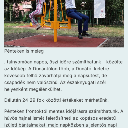
Pénteken is meleg
, túlnyomóan napos, őszi időre számíthatunk – közölte
az Időkép. A Dunántúlon több, a Dunától keletre
kevesebb felhő zavarhatja meg a napsütést, de
csapadék nem valószínű. Az északnyugati szél
helyenként megélénkülhet.
Délután 24-29 fok közötti értékeket mérhetünk.
Pénteken frontoktól mentes időjárásra számíthatunk. A
hűvös hajnal ismét felerősítheti az kopásos eredetű
ízületi bántalmakat, majd napközben a jelentős napi