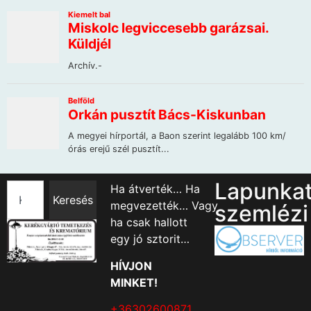
Lapunka
Ha átverték… Ha
Keresés
megvezették… Vagy
szemlézi
ha csak hallott
egy jó sztorit…
HÍVJON
MINKET!
+36302600871