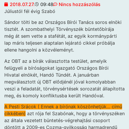
2018.07.27.
09:48
Nincs hozzászólás
Júliustól fél évig Szabó
Sándor tölti be az Országos Bírói Tanács soros elnöki
tisztét. A szombathelyi Törvényszék büntetőbírája
még át sem vette a stafétát, az egyik kormánypárti
lap máris teljesen alaptalan lejárató cikkel próbálja
ellene hangolni a közvéleményt.
Az OBT az a bírák választotta testület, amelyik
felügyeli a bíróságokat igazgató Országos Bírói
Hivatal elnökét, Handó Tündét. A januárban
megválasztott új OBT elődjénél jóval komolyabban
veszi a feladatát, törvénysértések sorozatát állapította
meg, és komoly konfliktusba került Handóval.
A Pesti Srácok ( Ennek a bírónak köszönhetjük… című
cikkében)
azt rója fel Szabónak, hogy a törvényszéken
az általa vezetett büntetés-végrehajtási csoport
döntött a 2009-es Cozma-gyilkosság harmadrendű