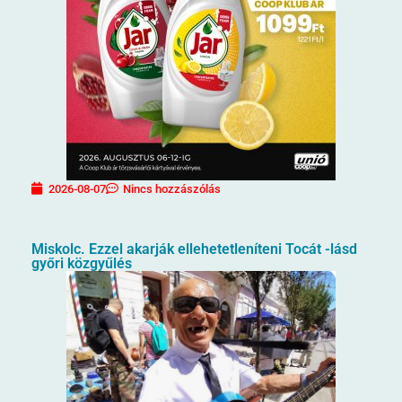
2026-08-07
Nincs hozzászólás
Miskolc. Ezzel akarják ellehetetleníteni Tocát -lásd
győri közgyűlés