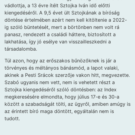
vádlottja, a 13 évre ítélt Sztojka Iván idő előtti
kiengedéséről. A 9,5 évet ült Sztojkának a bíróság
döntése értelmében azért nem kell kitöltenie a 2022-
ig szóló büntetését, mert a börtönben nem volt rá
panasz, rendezett a családi háttere, biztosított a
lakhatása, így jó esélye van visszailleszkedni a
társadalomba.
Túl azon, hogy az erőszakos bűnözőknek is jár a
törvényes és méltányos bánásmód, a lapot valaki,
akinek a Pesti Srácok szerzője vakon hitt, megvezette.
Szabó ugyanis nem vett, nem is vehetett részt a
Sztojka kiengedéséről szóló döntésben: az Index
megkeresésére elmondta, hogy július 17-e és 30-a
között a szabadságát tölti, az ügyről, amiben amúgy is
az érintett bíró maga döntött, egyáltalán nem is
tudott.