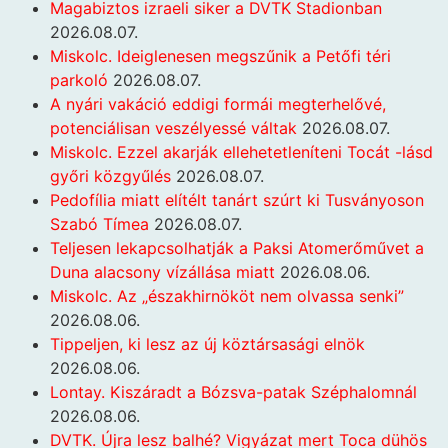
Magabiztos izraeli siker a DVTK Stadionban
2026.08.07.
Miskolc. Ideiglenesen megszűnik a Petőfi téri
parkoló
2026.08.07.
A nyári vakáció eddigi formái megterhelővé,
potenciálisan veszélyessé váltak
2026.08.07.
Miskolc. Ezzel akarják ellehetetleníteni Tocát -lásd
győri közgyűlés
2026.08.07.
Pedofília miatt elítélt tanárt szúrt ki Tusványoson
Szabó Tímea
2026.08.07.
Teljesen lekapcsolhatják a Paksi Atomerőművet a
Duna alacsony vízállása miatt
2026.08.06.
Miskolc. Az „északhirnököt nem olvassa senki”
2026.08.06.
Tippeljen, ki lesz az új köztársasági elnök
2026.08.06.
Lontay. Kiszáradt a Bózsva-patak Széphalomnál
2026.08.06.
DVTK. Újra lesz balhé? Vigyázat mert Toca dühös