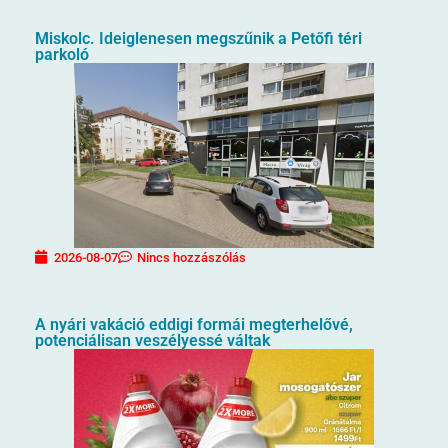
Miskolc. Ideiglenesen megszűnik a Petőfi téri
parkoló
2026-08-07
Nincs hozzászólás
A nyári vakáció eddigi formái megterhelővé,
potenciálisan veszélyessé váltak