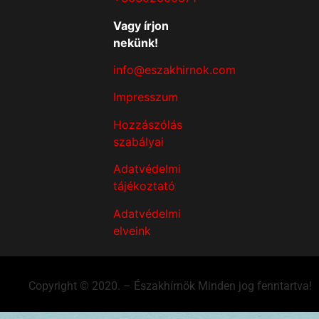
Vagy írjon
nekünk!
info@eszakhirnok.com
Impresszum
Hozzászólás
szabályai
Adatvédelmi
tájékoztató
Adatvédelmi
elveink
Copyright © 2020. – Északhírnök Minden jog fenntartva!